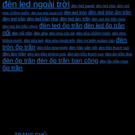
đèn led ngoài trời
đèn led panel
đèn led pha
đèn led
đèn led tròn âm trần
đèn led tròn
pha chống nước
đèn led pha ngoài trời
đèn led trần
đèn led trần nhà
đèn led âm trần
đèn led âm trần mpe
đèn led ốp trần
đèn led ốp trần
đèn led âm trần nhựa
nổi
đèn pha
đèn nổi trần
đèn pha cao áp
đèn pha chống nước
đèn pha
đèn
kháng nước
đèn pha led
đèn pha ngoài trời
đèn rọi biển quảng cáo
tròn ốp trần
đèn trần downlight
đèn trần gắn nổi
đèn trần thạch cao
đèn âm trần
đèn âm trần phòng ngủ
đèn âm trần thạch cao
đèn âm trần đẹp
đèn ốp trần
đèn ốp trần ban công
đèn ốp trần mpe
ốp trần
CÔNG TY TNHH XD KT CƠ ĐIỆN PHAN DƯƠNG
MINH
Mã số thuế: 0315596026
Địa chỉ :C16/6E Đường Liên ấp 2-3-4, Tổ 12 ấp 3, Xã
Vĩnh Lộc, Thành phố Hồ Chí Minh, Việt Nam
Hotline: 0937967269
VỀ CHÚNG TÔI
TRANG CHỦ