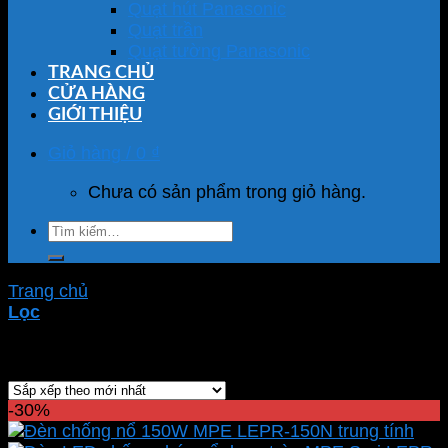
Quạt hút Panasonic
Quạt trần
Quạt tường Panasonic
TRANG CHỦ
CỬA HÀNG
GIỚI THIỆU
Giỏ hàng /
0
₫
Chưa có sản phẩm trong giỏ hàng.
Tìm
kiếm:
Trang chủ
/
Sản phẩm được gắn thẻ “LEPR-150N”
Lọc
Hiển thị kết quả duy nhất
-30%