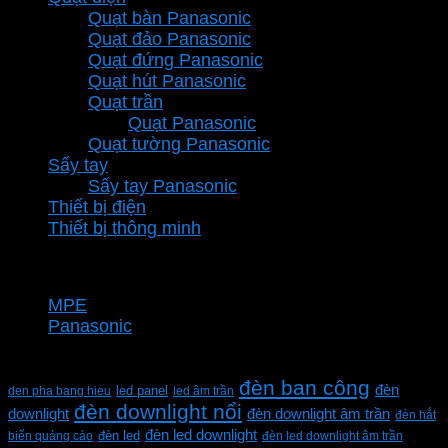
Quạt bàn Panasonic
Quạt đảo Panasonic
Quạt đứng Panasonic
Quạt hút Panasonic
Quạt trần
Quạt Panasonic
Quạt tường Panasonic
Sấy tay
Sấy tay Panasonic
Thiết bị điện
Thiết bị thông minh
Thương hiệu
MPE
Panasonic
Từ khóa sản phẩm
đèn ban công
đèn
den pha bang hieu
led panel
led âm trần
đèn downlight nổi
downlight
đèn downlight âm trần
đèn hắt
đèn led downlight
biển quảng cáo
đèn led
đèn led downlight âm trần