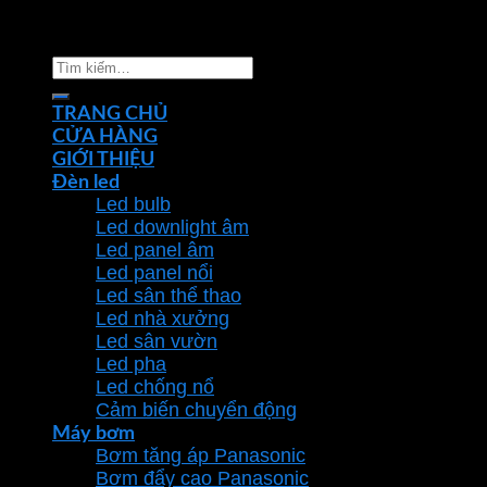
Copyright 2026 ©
Nhà phân phối thiết bị điện đèn
chiếu sáng Phan Dương Minh
Tìm
kiếm:
TRANG CHỦ
CỬA HÀNG
GIỚI THIỆU
Đèn led
Led bulb
Led downlight âm
Led panel âm
Led panel nổi
Led sân thể thao
Led nhà xưởng
Led sân vườn
Led pha
Led chống nổ
Cảm biến chuyển động
Máy bơm
Bơm tăng áp Panasonic
Bơm đẩy cao Panasonic