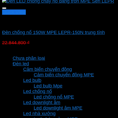
Quick View
Led chống nổ MPE
Đèn chống nổ 150W MPE LEPR-150N trung tính
Giá
Giá
22.844.800
₫
15.991.360
₫
gốc
hiện
Danh mục sản phẩm
là:
tại
Chưa phân loại
22.844.800 ₫.
là:
Đèn led
15.991.360 ₫.
Cảm biến chuyển động
Cảm biến chuyển động MPE
Led bulb
Led bulb Mpe
Led chống nổ
Led chống nổ MPE
Led downlight âm
Led downlight âm MPE
Led nhà xưởng