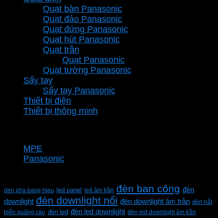
Quạt bàn Panasonic
Quạt đảo Panasonic
Quạt đứng Panasonic
Quạt hút Panasonic
Quạt trần
Quạt Panasonic
Quạt tường Panasonic
Sấy tay
Sấy tay Panasonic
Thiết bị điện
Thiết bị thông minh
Thương hiệu
MPE
Panasonic
Từ khóa sản phẩm
đèn ban công
đèn
den pha bang hieu
led panel
led âm trần
đèn downlight nổi
downlight
đèn downlight âm trần
đèn hắt
đèn led downlight
biển quảng cáo
đèn led
đèn led downlight âm trần