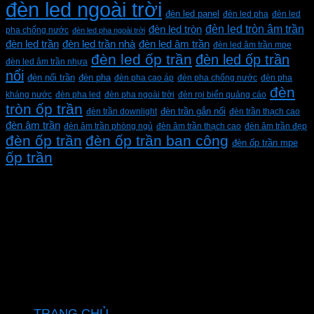
đèn led ngoài trời
đèn led panel
đèn led pha
đèn led
đèn led tròn âm trần
đèn led tròn
pha chống nước
đèn led pha ngoài trời
đèn led trần
đèn led trần nhà
đèn led âm trần
đèn led âm trần mpe
đèn led ốp trần
đèn led ốp trần
đèn led âm trần nhựa
nổi
đèn pha
đèn nổi trần
đèn pha cao áp
đèn pha chống nước
đèn pha
đèn
kháng nước
đèn pha led
đèn pha ngoài trời
đèn rọi biển quảng cáo
tròn ốp trần
đèn trần downlight
đèn trần gắn nổi
đèn trần thạch cao
đèn âm trần
đèn âm trần phòng ngủ
đèn âm trần thạch cao
đèn âm trần đẹp
đèn ốp trần
đèn ốp trần ban công
đèn ốp trần mpe
ốp trần
CÔNG TY TNHH XD KT CƠ ĐIỆN PHAN DƯƠNG
MINH
Mã số thuế: 0315596026
Địa chỉ :C16/6E Đường Liên ấp 2-3-4, Tổ 12 ấp 3, Xã
Vĩnh Lộc, Thành phố Hồ Chí Minh, Việt Nam
Hotline: 0937967269
VỀ CHÚNG TÔI
TRANG CHỦ