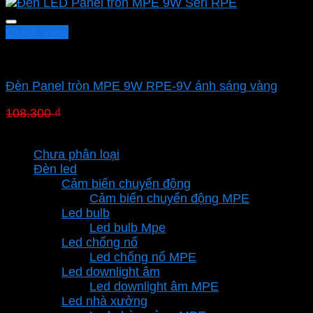
Quick View
Led downlight âm MPE
Đèn Panel tròn MPE 9W RPE-9V ánh sáng vàng
Giá
Giá
108.300
₫
75.810
₫
gốc
hiện
Danh mục sản phẩm
là:
tại
Chưa phân loại
108.300 ₫.
là:
Đèn led
75.810 ₫.
Cảm biến chuyển động
Cảm biến chuyển động MPE
Led bulb
Led bulb Mpe
Led chống nổ
Led chống nổ MPE
Led downlight âm
Led downlight âm MPE
Led nhà xưởng