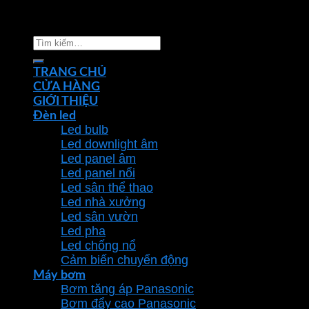
Copyright 2026 ©
Nhà phân phối thiết bị điện đèn
chiếu sáng Phan Dương Minh
Tìm
kiếm:
TRANG CHỦ
CỬA HÀNG
GIỚI THIỆU
Đèn led
Led bulb
Led downlight âm
Led panel âm
Led panel nổi
Led sân thể thao
Led nhà xưởng
Led sân vườn
Led pha
Led chống nổ
Cảm biến chuyển động
Máy bơm
Bơm tăng áp Panasonic
Bơm đẩy cao Panasonic