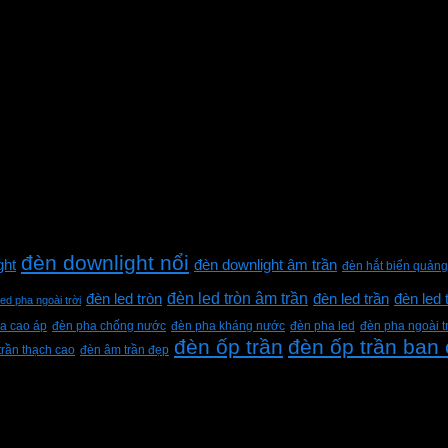
đèn downlight nổi
ght
đèn downlight âm trần
đèn hắt biển quảng
đèn led tròn âm trần
đèn led tròn
đèn led trần
đèn led 
led pha ngoài trời
a cao áp
đèn pha chống nước
đèn pha kháng nước
đèn pha led
đèn pha ngoài t
đèn ốp trần
đèn ốp trần ban
trần thạch cao
đèn âm trần đẹp
h Lộc, Thành phố Hồ Chí Minh, Việt Nam