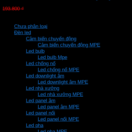
Giá
Giá
193.800
₫
135.660
₫
gốc
hiện
Danh mục sản phẩm
là:
tại
Chưa phân loại
193.800 ₫.
là:
Đèn led
135.660 ₫.
Cảm biến chuyển động
Cảm biến chuyển động MPE
Led bulb
Led bulb Mpe
Led chống nổ
Led chống nổ MPE
Led downlight âm
Led downlight âm MPE
Led nhà xưởng
Led nhà xưởng MPE
Led panel âm
Led panel âm MPE
Led panel nổi
Led panel nổi MPE
Led pha
Led pha MPE