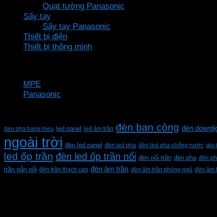
Quạt tường Panasonic
Sấy tay
Sấy tay Panasonic
Thiết bị điện
Thiết bị thông minh
Thương hiệu
MPE
Panasonic
Từ khóa sản phẩm
đèn ban công
đèn downli
den pha bang hieu
led panel
led âm trần
ngoài trời
đèn led panel
đèn led pha
đèn led pha chống nước
đèn 
led ốp trần
đèn led ốp trần nổi
đèn pha
đèn nổi trần
đèn ph
đèn âm trần
trần gắn nổi
đèn trần thạch cao
đèn âm trần phòng ngủ
đèn âm 
CÔNG TY TNHH XD KT CƠ ĐIỆN PHAN DƯƠNG MINH
Mã số thuế: 0315596026
Địa chỉ :C16/6E Đường Liên ấp 2-3-4, Tổ 12 ấp 3, Xã Vĩn