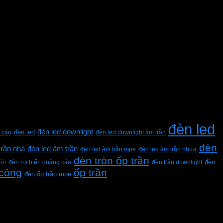
đèn led
đèn led downlight
 cáo
đèn led
đèn led downlight âm trần
đèn
trần nhà
đèn led âm trần
đèn led âm trần mpe
đèn led âm trần nhựa
đèn tròn ốp trần
rời
đèn rọi biển quảng cáo
đèn trần downlight
đèn
 công
ốp trần
đèn ốp trần mpe