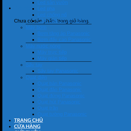
Led sân vườn
Giỏ hàng
Led pha
Led chống nổ
Cảm biến chuyển động
Chưa có sản phẩm trong giỏ hàng.
Máy bơm
Bơm tăng áp Panasonic
Bơm đẩy cao Panasonic
Máy nước nóng
Máy trực tiếp
Máy gián tiếp
Sấy tay
Sấy tay Panasonic
Quạt điện
Quạt bàn Panasonic
Quạt đảo Panasonic
Quạt đứng Panasonic
Quạt hút Panasonic
Quạt trần
Quạt tường Panasonic
TRANG CHỦ
CỬA HÀNG