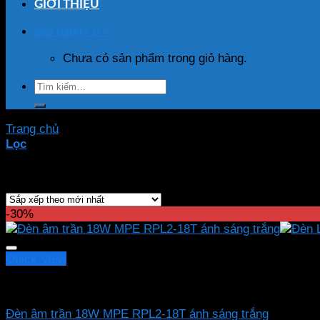
GIỚI THIỆU
Giỏ hàng /
0
₫
Chưa có sản phẩm trong giỏ hàng.
Tìm
kiếm:
Trang chủ
/
Sản phẩm được gắn thẻ “RPL2-18T”
Lọc
Hiển thị kết quả duy nhất
-30%
Quick View
Led downlight âm MPE
Đèn âm trần 18W MPE RPL2-18T ánh sáng trắng