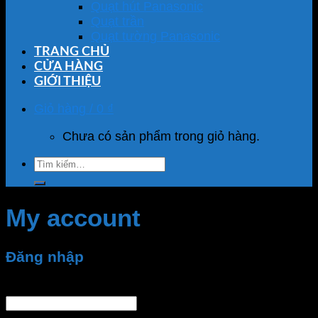
Quạt hút Panasonic
Quạt trần
Quạt tường Panasonic
TRANG CHỦ
CỬA HÀNG
GIỚI THIỆU
Giỏ hàng /
0
₫
Chưa có sản phẩm trong giỏ hàng.
Tìm
kiếm:
My account
Đăng nhập
Tên tài khoản hoặc địa chỉ email
*