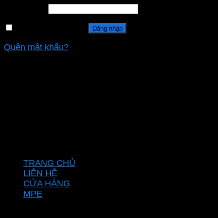
Mật khẩu
*
Ghi nhớ mật khẩu
Đăng nhập
Quên mật khẩu?
CÔNG TY TNHH XD KT CƠ ĐIỆN PHAN DƯƠNG
MINH
Mã số thuế: 0315596026
Địa chỉ :C16/6E Đường Liên ấp 2-3-4, Tổ 12 ấp 3, Xã
Vĩnh Lộc, Thành phố Hồ Chí Minh, Việt Nam
Hotline: 0937967269
VỀ CHÚNG TÔI
TRANG CHỦ
LIÊN HỆ
CỬA HÀNG
MPE
CHÍNH SÁCH