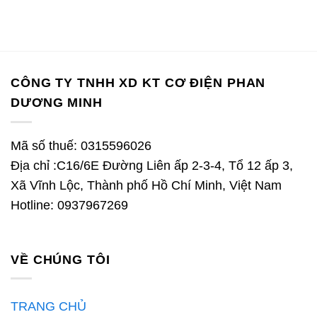
gốc
hiện
là:
tại
6.250.000 ₫.
là:
4.375.000 ₫.
CÔNG TY TNHH XD KT CƠ ĐIỆN PHAN
DƯƠNG MINH
Mã số thuế: 0315596026
Địa chỉ :C16/6E Đường Liên ấp 2-3-4, Tổ 12 ấp 3,
Xã Vĩnh Lộc, Thành phố Hồ Chí Minh, Việt Nam
Hotline: 0937967269
VỀ CHÚNG TÔI
TRANG CHỦ