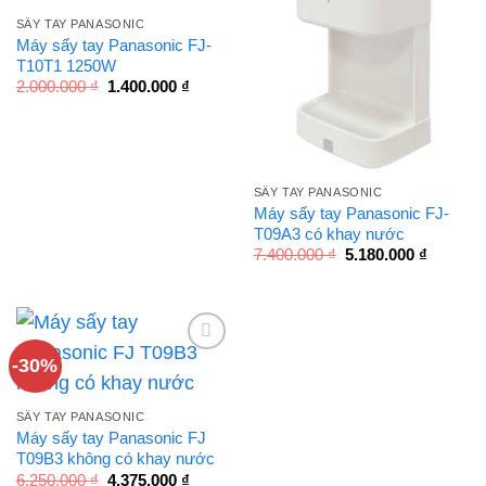
SẤY TAY PANASONIC
Máy sấy tay Panasonic FJ-
T10T1 1250W
Giá
Giá
2.000.000
₫
1.400.000
₫
gốc
hiện
là:
tại
2.000.000 ₫.
là:
1.400.000 ₫.
SẤY TAY PANASONIC
Máy sấy tay Panasonic FJ-
T09A3 có khay nước
Giá
Giá
7.400.000
₫
5.180.000
₫
gốc
hiện
là:
tại
7.400.000 ₫.
là:
5.180.00
-30%
SẤY TAY PANASONIC
Máy sấy tay Panasonic FJ
T09B3 không có khay nước
Giá
Giá
6.250.000
₫
4.375.000
₫