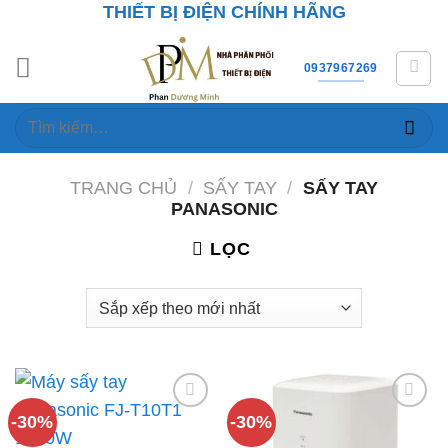
THIẾT BỊ ĐIỆN CHÍNH HÃNG
Skip
to
content
0937967269
Tìm
kiếm:
TRANG CHỦ
/
SẤY TAY
/
SẤY TAY
PANASONIC
LỌC
-30%
-30%