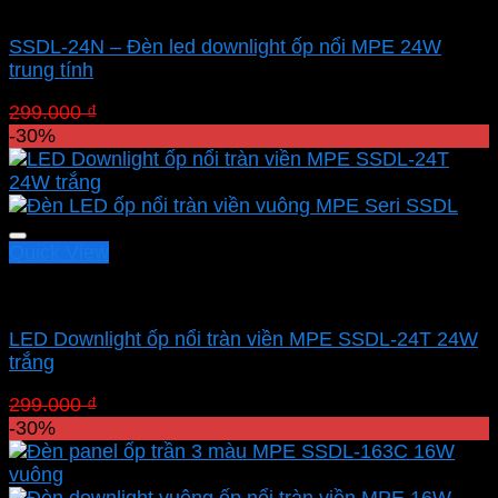
Led panel nổi MPE
SSDL-24N – Đèn led downlight ốp nổi MPE 24W
trung tính
Giá
Giá
299.000
₫
209.300
₫
gốc
hiện
-30%
là:
tại
299.000 ₫.
là:
209.300 ₫.
Quick View
Led panel nổi MPE
LED Downlight ốp nổi tràn viền MPE SSDL-24T 24W
trắng
Giá
Giá
299.000
₫
209.300
₫
gốc
hiện
-30%
là:
tại
299.000 ₫.
là:
209.300 ₫.