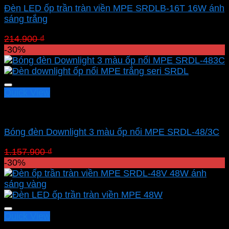
Đèn LED ốp trần tràn viền MPE SRDLB-16T 16W ánh
sáng trắng
Giá
Giá
214.900
₫
150.430
₫
gốc
hiện
-30%
là:
tại
214.900 ₫.
là:
150.430 ₫.
Quick View
Led panel nổi MPE
Bóng đèn Downlight 3 màu ốp nổi MPE SRDL-48/3C
Giá
Giá
1.157.900
₫
810.530
₫
gốc
hiện
-30%
là:
tại
1.157.900 ₫.
là:
810.530 ₫.
Quick View