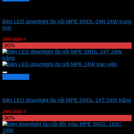
Led panel nổi MPE
Đèn LED downlight ốp nổi MPE SRDL-24N 24W trung
tính
Giá
Giá
299.000
₫
209.300
₫
gốc
hiện
-30%
là:
tại
299.000 ₫.
là:
209.300 ₫.
Quick View
Led panel nổi MPE
Đèn LED downlight ốp nổi MPE SRDL-24T 24W trắng
Giá
Giá
299.000
₫
209.300
₫
gốc
hiện
-30%
là:
tại
299.000 ₫.
là: