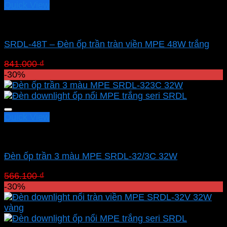
Quick View
Led panel nổi MPE
SRDL-48T – Đèn ốp trần tràn viền MPE 48W trắng
Giá
Giá
841.000
₫
588.700
₫
gốc
hiện
-30%
là:
tại
841.000 ₫.
là:
588.700 ₫.
Quick View
Led panel nổi MPE
Đèn ốp trần 3 màu MPE SRDL-32/3C 32W
Giá
Giá
566.100
₫
396.270
₫
gốc
hiện
-30%
là:
tại
566.100 ₫.
là:
396.270 ₫.