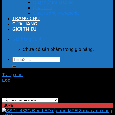
Quạt hút Panasonic
Quạt trần
Quạt tường Panasonic
TRANG CHỦ
CỬA HÀNG
GIỚI THIỆU
Giỏ hàng /
0
₫
Chưa có sản phẩm trong giỏ hàng.
Tìm
kiếm:
Trang chủ
/
Sản phẩm được gắn thẻ “đèn nổi trần”
Lọc
Showing all 93 results
-30%