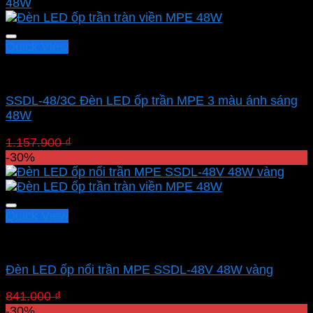
Quick View
Led panel nổi MPE
SSDL-48/3C Đèn LED ốp trần MPE 3 màu ánh sáng
48W
Giá
Giá
1.157.900
₫
810.530
₫
gốc
hiện
-30%
là:
tại
1.157.900 ₫.
là:
810.530 ₫.
Quick View
Led panel nổi MPE
Đèn LED ốp nổi trần MPE SSDL-48V 48W vàng
Giá
Giá
841.000
₫
588.700
₫
gốc
hiện
-30%