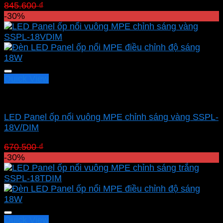
Giá
Giá
845.600
₫
591.920
₫
gốc
hiện
-30%
là:
tại
845.600 ₫.
là:
591.920 ₫.
Quick View
Led panel nổi MPE
LED Panel ốp nổi vuông MPE chỉnh sáng vàng SSPL-
18V/DIM
Giá
Giá
670.500
₫
469.350
₫
gốc
hiện
-30%
là:
tại
670.500 ₫.
là:
469.350 ₫.
Quick View