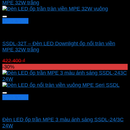
422.400 ₫.
là:
295.680 ₫.
Quick View
Led panel nổi MPE
SSDL-32T – Đèn LED Downlight ốp nổi tràn viền
MPE 32W trắng
Giá
Giá
422.400
₫
295.680
₫
gốc
hiện
-30%
là:
tại
422.400 ₫.
là:
295.680 ₫.
Quick View
Led panel nổi MPE
Đèn LED ốp trần MPE 3 màu ánh sáng SSDL-24/3C
24W