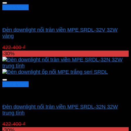
Quick View
Led panel nổi MPE
Đèn downlight nổi tràn viền MPE SRDL-32V 32W
vàng
Giá
Giá
422.400
₫
295.680
₫
gốc
hiện
-30%
là:
tại
422.400 ₫.
là:
295.680 ₫.
Quick View
Led panel nổi MPE
Đèn downlight nổi tràn viền MPE SRDL-32N 32W
trung tính
Giá
Giá
422.400
₫
295.680
₫
gốc
hiện
-30%