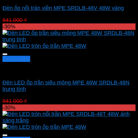
Đèn ốp nổi tràn viền MPE SRDLB-48V 48W vàng
Giá
Giá
841.000
₫
588.700
₫
gốc
hiện
-30%
là:
tại
841.000 ₫.
là:
588.700 ₫.
Quick View
Led panel nổi MPE
Đèn LED ốp trần siêu mỏng MPE 48W SRDLB-48N
trung tính
Giá
Giá
841.000
₫
588.700
₫
gốc
hiện
-30%
là:
tại
841.000 ₫.
là:
588.700 ₫.