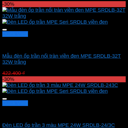
gốc
hiện
-30%
là:
tại
422.400 ₫.
là:
295.680 ₫.
Quick View
Led panel nổi MPE
Mẫu đèn ốp trần nổi tràn viền đen MPE SRDLB-32T
32W trắng
Giá
Giá
422.400
₫
295.680
₫
gốc
hiện
-30%
là:
tại
422.400 ₫.
là:
295.680 ₫.
Quick View
Led panel nổi MPE
Đèn LED ốp trần 3 màu MPE 24W SRDLB-24/3C