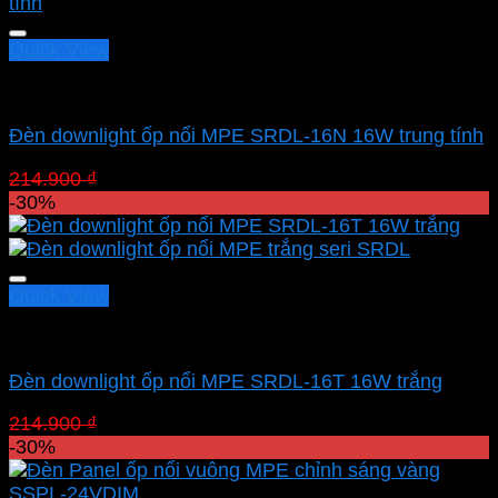
214.900 ₫.
là:
150.430 ₫.
Quick View
Led panel nổi MPE
Đèn downlight ốp nổi MPE SRDL-16N 16W trung tính
Giá
Giá
214.900
₫
150.430
₫
gốc
hiện
-30%
là:
tại
214.900 ₫.
là:
150.430 ₫.
Quick View
Led panel nổi MPE
Đèn downlight ốp nổi MPE SRDL-16T 16W trắng
Giá
Giá
214.900
₫
150.430
₫
gốc
hiện
-30%
là:
tại
214.900 ₫.
là: