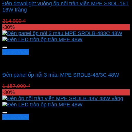
Đèn downlight vuông ốp nổi tràn viền MPE SSDL-16T
16W trắng
Giá
Giá
214.900
₫
150.430
₫
gốc
hiện
-30%
là:
tại
214.900 ₫.
là:
150.430 ₫.
Quick View
Led panel nổi MPE
Đèn panel ốp nổi 3 màu MPE SRDLB-48/3C 48W
Giá
Giá
1.157.900
₫
810.530
₫
gốc
hiện
-30%
là:
tại
1.157.900 ₫.
là:
810.530 ₫.
Quick View
Led panel nổi MPE