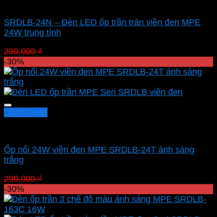
Led panel nổi MPE
SRDLB-24N – Đèn LED ốp trần tràn viền đen MPE
24W trung tính
Giá
Giá
299.000
₫
209.300
₫
gốc
hiện
-30%
là:
tại
299.000 ₫.
là:
209.300 ₫.
Quick View
Led panel nổi MPE
Ốp nổi 24W viền đen MPE SRDLB-24T ánh sáng
trắng
Giá
Giá
299.000
₫
209.300
₫
gốc
hiện
-30%
là:
tại
299.000 ₫.
là: