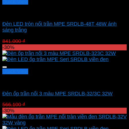
Quick View
Led panel nổi MPE
Đèn LED tròn nổi trần MPE SRDLB-48T 48W ánh
sáng trắng
Giá
Giá
841.000
₫
588.700
₫
gốc
hiện
-30%
là:
tại
841.000 ₫.
là:
588.700 ₫.
Quick View
Led panel nổi MPE
Đèn ốp trần nổi 3 màu MPE SRDLB-32/3C 32W
Giá
Giá
566.100
₫
396.270
₫
gốc
hiện
-30%
là:
tại
566.100 ₫.
là:
396.270 ₫.