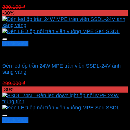
Giá
Giá
380.100
₫
266.070
₫
gốc
hiện
-30%
là:
tại
380.100 ₫.
là:
266.070 ₫.
Quick View
Led panel nổi MPE
Đèn led ốp trần 24W MPE tràn viền SSDL-24V ánh
sáng vàng
Giá
Giá
299.000
₫
209.300
₫
gốc
hiện
-30%
là:
tại
299.000 ₫.
là:
209.300 ₫.
Quick View