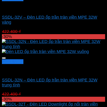
Led panel nổi MPE
SSDL-32V – Đèn LED ốp trần tràn viền MPE 32W
vàng
Giá
Giá
422.400
₫
295.680
₫
gốc
hiện
-30%
là:
tại
422.400 ₫.
là:
295.680 ₫.
Quick View
Led panel nổi MPE
SSDL-32N – Đèn LED ốp trần tràn viền MPE 32W
trung tính
Giá
Giá
422.400
₫
295.680
₫
gốc
hiện
-30%
là:
tại