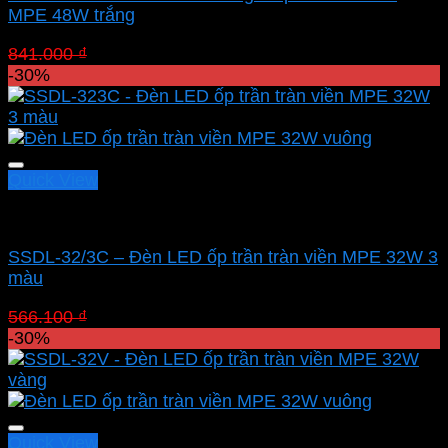
MPE 48W trắng
Giá
Giá
841.000
₫
588.700
₫
gốc
hiện
-30%
là:
tại
841.000 ₫.
là:
588.700 ₫.
Quick View
Led panel nổi MPE
SSDL-32/3C – Đèn LED ốp trần tràn viền MPE 32W 3
màu
Giá
Giá
566.100
₫
396.270
₫
gốc
hiện
-30%
là:
tại
566.100 ₫.
là:
396.270 ₫.
Quick View