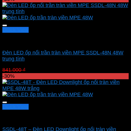
là:
tại
841.000 ₫.
là:
588.700 ₫.
Quick View
Led panel nổi MPE
Đèn LED ốp nổi trần tràn viền MPE SSDL-48N 48W
trung tính
Giá
Giá
841.000
₫
588.700
₫
gốc
hiện
-30%
là:
tại
841.000 ₫.
là:
588.700 ₫.
Quick View
Led panel nổi MPE
SSDL-48T – Đèn LED Downlight ốp nổi tràn viền