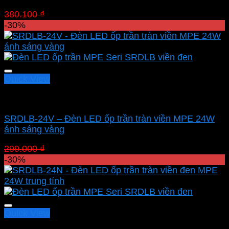
Giá
Giá
380.100
₫
266.070
₫
gốc
hiện
-30%
là:
tại
380.100 ₫.
là:
266.070 ₫.
Quick View
Led panel nổi MPE
SRDLB-24V – Đèn LED ốp trần tràn viền MPE 24W
ánh sáng vàng
Giá
Giá
299.000
₫
209.300
₫
gốc
hiện
-30%
là:
tại
299.000 ₫.
là:
209.300 ₫.
Quick View