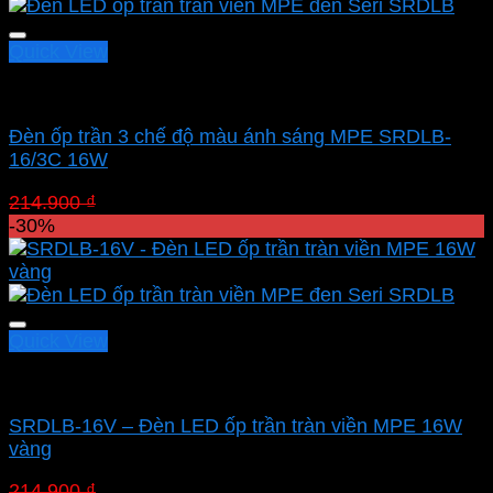
209.300 ₫.
Quick View
Led panel nổi MPE
Đèn ốp trần 3 chế độ màu ánh sáng MPE SRDLB-
16/3C 16W
Giá
Giá
214.900
₫
150.430
₫
gốc
hiện
-30%
là:
tại
214.900 ₫.
là:
150.430 ₫.
Quick View
Led panel nổi MPE
SRDLB-16V – Đèn LED ốp trần tràn viền MPE 16W
vàng
Giá
Giá
214.900
₫
150.430
₫