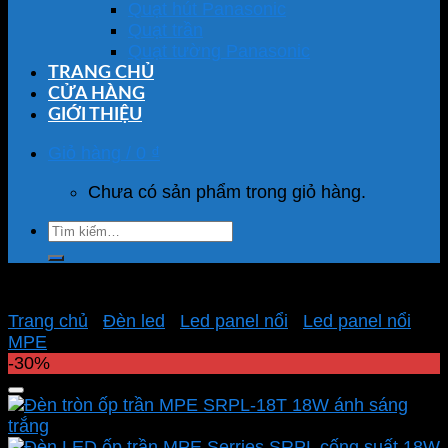
Quạt hút Panasonic
Quạt trần
Quạt tường Panasonic
TRANG CHỦ
CỬA HÀNG
GIỚI THIỆU
Giỏ hàng /
0
₫
Chưa có sản phẩm trong giỏ hàng.
Tìm
kiếm:
Trang chủ
/
Đèn led
/
Led panel nổi
/
Led panel nổi
MPE
-30%