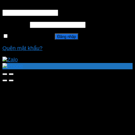
Tên tài khoản hoặc địa chỉ email
*
Mật khẩu
*
Ghi nhớ mật khẩu
Đăng nhập
Quên mật khẩu?