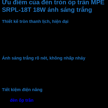
Ưu điểm của đèn tròn ốp trần MPE
SRPL-18T 18W ánh sáng trắng
Thiết kế tròn thanh lịch, hiện đại
Đèn LED ốp trần
SRPL-18T
có kiểu dáng tròn, mỏng
nhẹ, màu trắng tinh tế. Thiết kế nổi bật này giúp tôn
lên không gian sống hiện đại, mang lại cảm giác thoải
mái và thoáng đãng
Ánh sáng trắng rõ nét, không nhấp nháy
Đèn LED tròn ốp trần
MPE
cung cấp ánh sáng trắng
(6500K), tạo ra không gian sáng sủa và trong lành.
Ánh sáng không nhấp nháy và không gây mỏi mắt
Tiết kiệm điện năng
Với
đèn ốp trần
được sản xuất theo công nghệ hiện
đại. Dùng Chip LED SMD 2835 với hệ số công suất