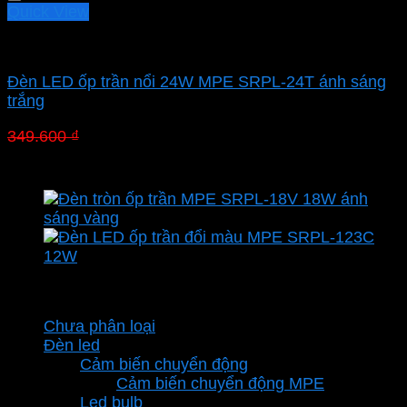
Quick View
Led panel nổi MPE
Đèn LED ốp trần nổi 24W MPE SRPL-24T ánh sáng
trắng
Giá
Giá
349.600
₫
244.720
₫
gốc
hiện
là:
tại
349.600 ₫.
là:
244.720 ₫.
Danh mục sản phẩm
Chưa phân loại
Đèn led
Cảm biến chuyển động
Cảm biến chuyển động MPE
Led bulb