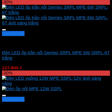
-30%
Quick View
Led panel nổi MPE
Đèn LED ốp trần nổi Serries SRPL MPE 6W SRPL-6T
trắng
Giá
Giá
127.800
₫
89.460
₫
gốc
hiện
-30%
là:
tại
127.800 ₫.
là:
89.460 ₫.
Quick View
Led panel nổi MPE