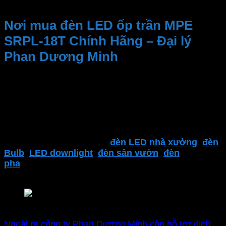
Giá đèn ốp trần nổi Serries SRPL MPE
Nơi mua đèn LED ốp trần MPE
SRPL-18T Chính Hãng – Đại lý
Phan Dương Minh
Kinh nghiệm và Uy tín, Cung cấp sản phẩm chất
lượng. Nhân viên tư vấn nhiệt tình, dịch vụ sau bán
hàng
Đại lý thiết bị điện Phan Dương Minh
là một trong
những địa điểm đáng tin cậy để tìm kiếm các sản
phẩm của
MPE
. Bao gồm
đèn LED nhà xưởng
,
đèn
Bulb
,
LED downlight
,
đèn sân vườn
,
đèn
pha
,
thiết bị điện MPE
,
công tắc ổ cắm
,..
và nhiều
sản phẩm khác.
Nhà phân phối chính hãng MPE
Ngoài ra công ty Phan Dương Minh còn hỗ trợ dịch