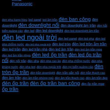
Panasonic
Từ khóa sản phẩm
đèn ban công
đèn
den pha bang hieu
led panel
led âm trần
đèn downlight nổi
downlight
đèn downlight âm trần
đèn hắt
đèn led downlight
biển quảng cáo
đèn led
đèn led downlight âm trần
đèn led ngoài trời
đèn led panel
đèn led pha
đèn led
đèn led tròn âm trần
đèn led tròn
pha chống nước
đèn led pha ngoài trời
đèn led trần
đèn led trần nhà
đèn led âm trần
đèn led âm trần mpe
đèn led ốp trần
đèn led ốp trần
đèn led âm trần nhựa
nổi
đèn pha
đèn nổi trần
đèn pha cao áp
đèn pha chống nước
đèn pha
đèn
kháng nước
đèn pha led
đèn pha ngoài trời
đèn rọi biển quảng cáo
tròn ốp trần
đèn trần downlight
đèn trần gắn nổi
đèn trần thạch cao
đèn âm trần
đèn âm trần phòng ngủ
đèn âm trần thạch cao
đèn âm trần đẹp
đèn ốp trần
đèn ốp trần ban công
đèn ốp trần mpe
ốp trần
CÔNG TY TNHH XD KT CƠ ĐIỆN PHAN DƯƠNG
MINH
Mã số thuế: 0315596026