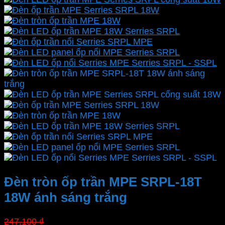
Đèn tròn ốp trần MPE SRPL-18T
18W ánh sáng trắng
Giá
Giá
247.100
₫
172.970
₫