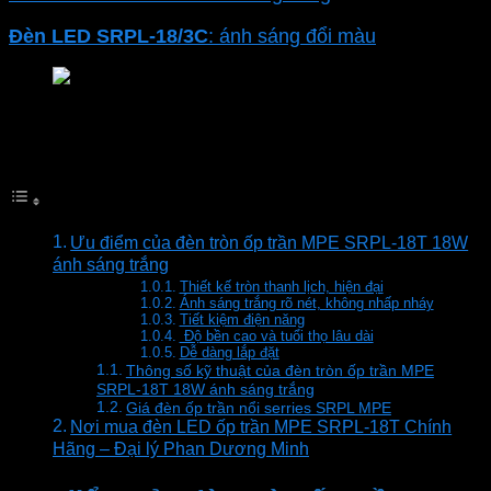
Đèn LED
SRPL-18/3C
: ánh sáng đổi màu
Đèn LED ốp trần MPE 18W Serries SRPL
Mục lục
Ưu điểm của đèn tròn ốp trần MPE SRPL-18T 18W
ánh sáng trắng
Thiết kế tròn thanh lịch, hiện đại
Ánh sáng trắng rõ nét, không nhấp nháy
Tiết kiệm điện năng
Độ bền cao và tuổi thọ lâu dài
Dễ dàng lắp đặt
Thông số kỹ thuật của đèn tròn ốp trần MPE
SRPL-18T 18W ánh sáng trắng
Giá đèn ốp trần nổi serries SRPL MPE
Nơi mua đèn LED ốp trần MPE SRPL-18T Chính
Hãng – Đại lý Phan Dương Minh