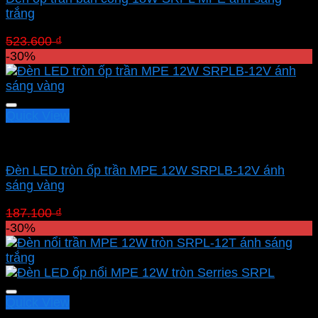
trắng
Giá
Giá
523.600
₫
366.520
₫
gốc
hiện
-30%
là:
tại
523.600 ₫.
là:
366.520 ₫.
Quick View
Led panel nổi MPE
Đèn LED tròn ốp trần MPE 12W SRPLB-12V ánh
sáng vàng
Giá
Giá
187.100
₫
130.970
₫
gốc
hiện
-30%
là:
tại
187.100 ₫.
là:
130.970 ₫.
Quick View