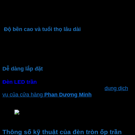
0.5 giúp tiết kiệm năng lượng. Giảm thiểu chi phí tiền
điện và góp phần bảo vệ môi trường, giảm lượng khí
thải CO2
Độ bền cao và tuổi thọ lâu dài
Được làm từ chất liệu cao cấp,
đèn LED tròn ốp
trần
có tuổi thọ lên đến 30.000 giờ sử dụng. Đảm bảo
độ bền cao và an toàn trong quá trình sử dụng lâu dài
Dễ dàng lắp đặt
Đèn LED trần
có thiết kế gọn nhẹ người dùng dễ
dàng tự lắp đặt, tiết kiệm chi phí. Hoặc sử
dụng dịch
vụ của cửa hàng
Phan Dương Minh
để đảm bảo sự
an toàn và hiệu suất tối ưu
Đèn tròn ốp trần MPE 18W
Thông số kỹ thuật của đèn tròn ốp trần