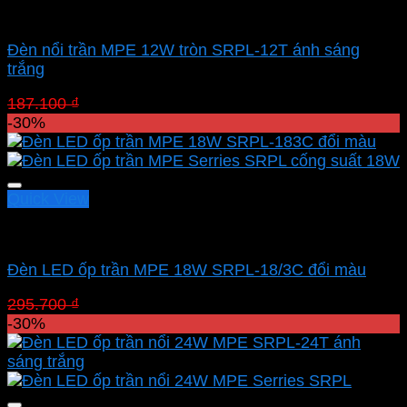
Led panel nổi MPE
Đèn nổi trần MPE 12W tròn SRPL-12T ánh sáng
trắng
Giá
Giá
187.100
₫
130.970
₫
gốc
hiện
-30%
là:
tại
187.100 ₫.
là:
130.970 ₫.
Quick View
Led panel nổi MPE
Đèn LED ốp trần MPE 18W SRPL-18/3C đổi màu
Giá
Giá
295.700
₫
206.990
₫
gốc
hiện
-30%
là:
tại
295.700 ₫.
là:
206.990 ₫.