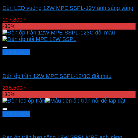
Đèn LED vuông 12W MPE SSPL-12V ánh sáng vàng
Giá
Giá
197.800
₫
138.460
₫
gốc
hiện
-30%
là:
tại
197.800 ₫.
là:
138.460 ₫.
Quick View
Led panel nổi MPE
Đèn ốp trần 12W MPE SSPL-12/3C đổi màu
Giá
Giá
235.500
₫
164.850
₫
gốc
hiện
-30%
là:
tại
235.500 ₫.
là:
164.850 ₫.
Quick View
Chưa phân loại
Đèn ốp trần ban công 18W SRPL MPE ánh sáng