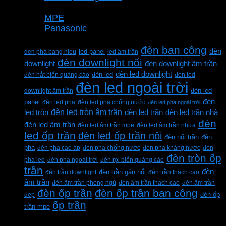
Thương hiệu
MPE
Panasonic
Từ khóa sản phẩm
đèn ban công
đèn
den pha bang hieu
led panel
led âm trần
đèn downlight nổi
downlight
đèn downlight âm trần
đèn led downlight
đèn hắt biển quảng cáo
đèn led
đèn led
đèn led ngoài trời
downlight âm trần
đèn led
đèn
panel
đèn led pha
đèn led pha chống nước
đèn led pha ngoài trời
đèn led tròn âm trần
led tròn
đèn led trần
đèn led trần nhà
đèn
đèn led âm trần
đèn led âm trần mpe
đèn led âm trần nhựa
led ốp trần
đèn led ốp trần nổi
đèn
đèn nổi trần
pha
đèn pha cao áp
đèn pha chống nước
đèn pha kháng nước
đèn
đèn tròn ốp
pha led
đèn pha ngoài trời
đèn rọi biển quảng cáo
trần
đèn
đèn trần downlight
đèn trần gắn nổi
đèn trần thạch cao
âm trần
đèn âm trần phòng ngủ
đèn âm trần thạch cao
đèn âm trần
đèn ốp trần
đèn ốp trần ban công
đẹp
đèn ốp
ốp trần
trần mpe
CÔNG TY TNHH XD KT CƠ ĐIỆN PHAN