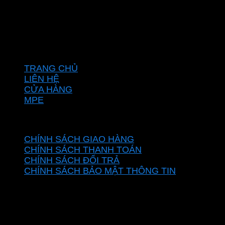
Địa chỉ :C16/6E Đường Liên ấp 2-3-4, Tổ 12 ấp 3, Xã
Vĩnh Lộc, Thành phố Hồ Chí Minh, Việt Nam
Hotline: 0937967269
VỀ CHÚNG TÔI
TRANG CHỦ
LIÊN HỆ
CỬA HÀNG
MPE
CHÍNH SÁCH
CHÍNH SÁCH GIAO HÀNG
CHÍNH SÁCH THANH TOÁN
CHÍNH SÁCH ĐỔI TRẢ
CHÍNH SÁCH BẢO MẬT THÔNG TIN