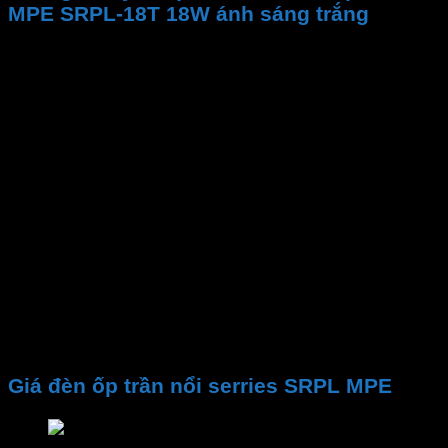
MPE SRPL-18T 18W ánh sáng trắng
Thương hiệu
Mã sản phẩm
Công suất
Gốc chiếu
Kích thước đèn
Nhiệt độ màu CCT
Quang thông
PF
CRI
Chip LED
Tuổi thọ
Điện áp
Giá đèn ốp trần nổi serries SRPL MPE