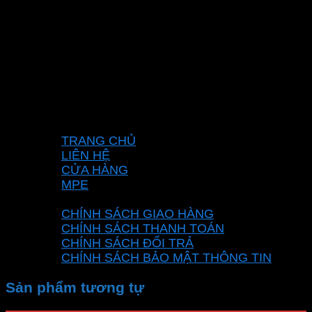
DƯƠNG MINH
Mã số thuế: 0315596026
Địa chỉ :C16/6E Đường Liên ấp 2-3-4, Tổ 12 ấp
3, Xã Vĩnh Lộc, Thành phố Hồ Chí Minh, Việt
Nam
Hotline: 0937967269
VỀ CHÚNG TÔI
TRANG CHỦ
LIÊN HỆ
CỬA HÀNG
MPE
CHÍNH SÁCH
CHÍNH SÁCH GIAO HÀNG
CHÍNH SÁCH THANH TOÁN
CHÍNH SÁCH ĐỔI TRẢ
CHÍNH SÁCH BẢO MẬT THÔNG TIN
Sản phẩm tương tự