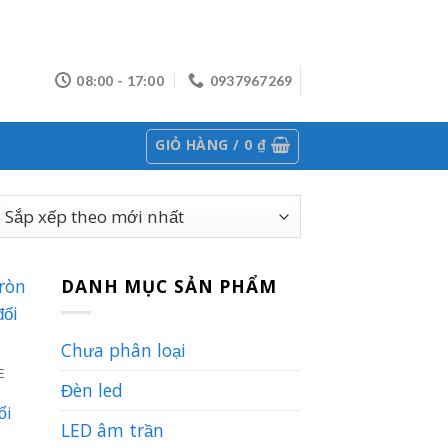
08:00 - 17:00
0937967269
GIỎ HÀNG /
0
₫
DANH MỤC SẢN PHẨM
Chưa phân loại
E
Đèn led
ổi
LED âm trần