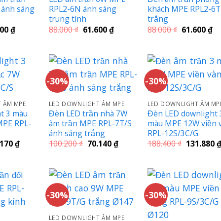
 ánh sáng
RPL2-6N ánh sáng
khách MPE RPL2-6T
trung tính
trắng
Giá
Giá
Giá
Giá
Gi
600
₫
88.000
₫
61.600
₫
88.000
₫
61.600
₫
hiện
gốc
hiện
gốc
hi
tại
là:
tại
là:
tạ
00 ₫.
là:
88.000 ₫.
là:
88.000 ₫.
là:
61.600 ₫.
61.600 ₫.
61
-30%
-30%
 ÂM MPE
LED DOWNLIGHT ÂM MPE
LED DOWNLIGHT ÂM MP
t 3 màu
Đèn LED trần nhà 7W
Đèn LED downlight 
MPE RPL-
âm trần MPE RPL-7T/S
màu MPE 12W viền 
ánh sáng trắng
RPL-12S/3C/G
Giá
Giá
Giá
Giá
.170
₫
100.200
₫
70.140
₫
188.400
₫
131.880
c
hiện
gốc
hiện
gốc
tại
là:
tại
là:
.100 ₫.
là:
100.200 ₫.
là:
188.400 ₫.
86.170 ₫.
70.140 ₫.
-30%
-30%
LED DOWNLIGHT ÂM MPE