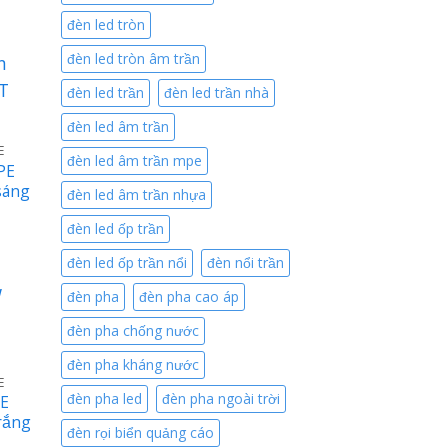
ại
à:
đèn led tròn
0.430 ₫.
đèn led tròn âm trần
đèn led trần
đèn led trần nhà
đèn led âm trần
E
đèn led âm trần mpe
PE
sáng
đèn led âm trần nhựa
đèn led ốp trần
iá
iện
ại
đèn led ốp trần nổi
đèn nổi trần
à:
8.000 ₫.
đèn pha
đèn pha cao áp
đèn pha chống nước
đèn pha kháng nước
E
đèn pha led
đèn pha ngoài trời
PE
rắng
đèn rọi biển quảng cáo
iá