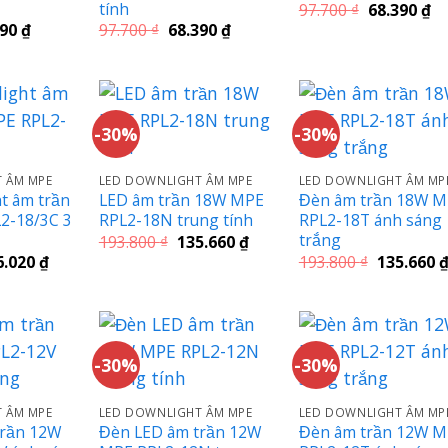
tính
Giá
Gi
97.700
₫
68.390
₫
gốc
hi
Giá
Giá
Giá
390
₫
97.700
₫
68.390
₫
là:
tạ
hiện
gốc
hiện
97.700 ₫.
là:
tại
là:
tại
68
00 ₫.
là:
97.700 ₫.
là:
68.390 ₫.
68.390 ₫.
-30%
-30%
 ÂM MPE
LED DOWNLIGHT ÂM MPE
LED DOWNLIGHT ÂM MP
t âm trần
LED âm trần 18W MPE
Đèn âm trần 18W 
2-18/3C 3
RPL2-18N trung tính
RPL2-18T ánh sáng
trắng
Giá
Giá
193.800
₫
135.660
₫
gốc
hiện
Giá
Giá
6.020
₫
193.800
₫
135.660
là:
tại
c
hiện
gốc
193.800 ₫.
là:
tại
là:
135.660 ₫.
.600 ₫.
là:
193.800 ₫.
146.020 ₫.
-30%
-30%
 ÂM MPE
LED DOWNLIGHT ÂM MPE
LED DOWNLIGHT ÂM MP
trần 12W
Đèn LED âm trần 12W
Đèn âm trần 12W 