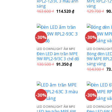
RPL2-12/3C 3 màu ánh
MPE RPL2-12
sáng
vàng
Giá
Giá
Giá
163.600
₫
114.520
₫
129.700
₫
90
gốc
hiện
gố
là:
tại
là:
163.600 ₫.
là:
129
114.520 ₫.
-30%
-30%
LED DOWNLIGHT ÂM MPE
LED DOWNLIGHT
Đèn LED âm trần MPE
Bóng đèn LED
9W RPL2-9/3C 3 chế độ
9W MPE RPL2
sáng vàng
Giá
Giá
130.500
₫
91.350
₫
gốc
hiện
Giá
104.300
₫
73
là:
tại
gố
130.500 ₫.
là:
là:
91.350 ₫.
104
-30%
-30%
LED DOWNLIGHT ÂM MPE
LED DOWNLIGHT
LED âm trần MPE 6W
Đèn LED 6W 