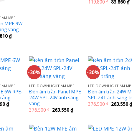
gốc
hiện
Giá
G
119.800
₫
83.860
₫
là:
tại
gốc
h
108.300 ₫.
là:
là:
t
75.810 ₫.
119.800 ₫.
l
 ÂM MPE
8
òn MPE 9W
áng vàng
Giá
.810
₫
c
hiện
tại
.300 ₫.
là:
75.810 ₫.
-30%
-30%
 ÂM MPE
LED DOWNLIGHT ÂM MPE
LED DOWNLIGHT ÂM MP
PE 6W RPE-
Đèn âm trần Panel MPE
Đèn âm trần 24W 
trắng
24W SPL-24V ánh sáng
SPL-24T ánh sáng t
vàng
Giá
Giá
390
₫
376.500
₫
263.550
hiện
gốc
Giá
Giá
376.500
₫
263.550
₫
tại
là:
gốc
hiện
00 ₫.
là:
376.500 ₫.
là:
tại
68.390 ₫.
376.500 ₫.
là:
263.550 ₫.