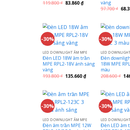
vàng
Giá
Giá
119.800
₫
83.860
₫
gốc
hiện
Giá
97.700
₫
68.
là:
tại
gốc
119.800 ₫.
là:
là:
83.860 ₫.
97.7
-30%
-30%
LED DOWNLIGHT ÂM MPE
LED DOWNLIGHT
Đèn LED 18W âm trần
Đèn downligh
MPE RPL2-18V ánh sáng
18W MPE RPL
vàng
màu
Giá
Giá
Giá
193.800
₫
135.660
₫
208.600
₫
14
gốc
hiện
gố
là:
tại
là:
193.800 ₫.
là:
208
135.660 ₫.
-30%
-30%
LED DOWNLIGHT ÂM MPE
LED DOWNLIGHT
Đèn âm trần MPE 12W
Đèn LED âm 