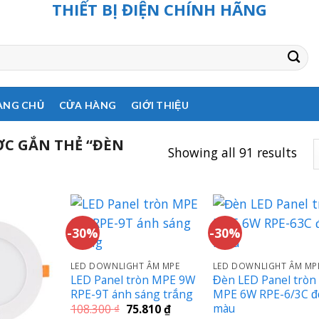
THIẾT BỊ ĐIỆN CHÍNH HÃNG
ANG CHỦ
CỬA HÀNG
GIỚI THIỆU
C GẮN THẺ “ĐÈN
Showing all 91 results
-30%
-30%
LED DOWNLIGHT ÂM MPE
LED DOWNLIGHT ÂM MP
LED Panel tròn MPE 9W
Đèn LED Panel tròn
RPE-9T ánh sáng trắng
MPE 6W RPE-6/3C đ
màu
Giá
Giá
108.300
₫
75.810
₫