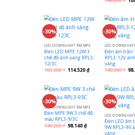
148.800
₫
10
là:
tại
gố
148.800 ₫.
là:
là:
104.160 ₫.
148
-30%
-30%
LED DOWNLIGHT ÂM MPE
LED DOWNLIGHT
Đèn LED MPE 12W 3
Đèn âm trần
chế độ ánh sáng RPL3-
RPL3-12V ánh
12/3C
vàng
Giá
Giá
Giá
163.600
₫
114.520
₫
140.000
₫
98
gốc
hiện
gố
là:
tại
là:
163.600 ₫.
là:
140
114.520 ₫.
-30%
-30%
LED DOWNLIGHT ÂM MPE
Đèn MPE 9W 3 chế độ
LED DOWNLIGHT
màu RPL3-9/3C
Đèn LED âm 
Giá
Giá
140.200
₫
98.140
₫
9W RPL3-9V á
gốc
hiện
vàng
là:
tại