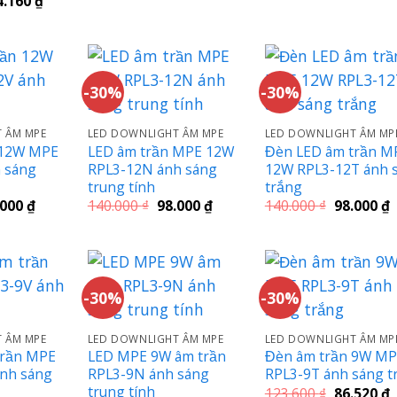
4.160
₫
là:
t
80.430 ₫.
c
hiện
114.900 ₫.
l
tại
8
.800 ₫.
là:
104.160 ₫.
-30%
-30%
 ÂM MPE
LED DOWNLIGHT ÂM MPE
LED DOWNLIGHT ÂM MP
 12W MPE
LED âm trần MPE 12W
Đèn LED âm trần M
 sáng
RPL3-12N ánh sáng
12W RPL3-12T ánh 
trung tính
trắng
Giá
Giá
Giá
Giá
G
.000
₫
140.000
₫
98.000
₫
140.000
₫
98.000
₫
c
hiện
gốc
hiện
gốc
h
tại
là:
tại
là:
t
.000 ₫.
là:
140.000 ₫.
là:
140.000 ₫.
l
98.000 ₫.
98.000 ₫.
9
-30%
-30%
 ÂM MPE
LED DOWNLIGHT ÂM MPE
LED DOWNLIGHT ÂM MP
trần MPE
LED MPE 9W âm trần
Đèn âm trần 9W M
nh sáng
RPL3-9N ánh sáng
RPL3-9T ánh sáng t
trung tính
Giá
G
123.600
₫
86.520
₫