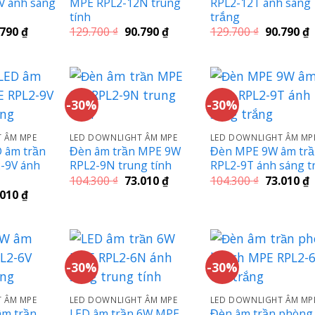
V ánh sáng
MPE RPL2-12N trung
RPL2-12T ánh sáng
tính
trắng
Giá
Giá
Giá
Giá
G
.790
₫
129.700
₫
90.790
₫
129.700
₫
90.790
₫
c
hiện
gốc
hiện
gốc
h
tại
là:
tại
là:
t
.700 ₫.
là:
129.700 ₫.
là:
129.700 ₫.
l
90.790 ₫.
90.790 ₫.
9
-30%
-30%
 ÂM MPE
LED DOWNLIGHT ÂM MPE
LED DOWNLIGHT ÂM MP
 âm trần
Đèn âm trần MPE 9W
Đèn MPE 9W âm tr
-9V ánh
RPL2-9N trung tính
RPL2-9T ánh sáng t
Giá
Giá
Giá
G
104.300
₫
73.010
₫
104.300
₫
73.010
₫
gốc
hiện
gốc
h
Giá
.010
₫
là:
tại
là:
t
c
hiện
104.300 ₫.
là:
104.300 ₫.
l
tại
73.010 ₫.
7
.300 ₫.
là:
73.010 ₫.
-30%
-30%
 ÂM MPE
LED DOWNLIGHT ÂM MPE
LED DOWNLIGHT ÂM MP
âm trần
LED âm trần 6W MPE
Đèn âm trần phòng