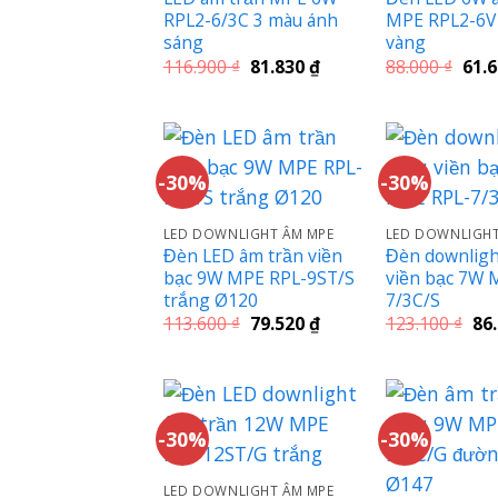
RPL2-6/3C 3 màu ánh
MPE RPL2-6V
sáng
vàng
Giá
Giá
Giá
116.900
₫
81.830
₫
88.000
₫
61.
gốc
hiện
gốc
là:
tại
là:
116.900 ₫.
là:
88.0
81.830 ₫.
-30%
-30%
LED DOWNLIGHT ÂM MPE
LED DOWNLIGHT
Đèn LED âm trần viền
Đèn downligh
bạc 9W MPE RPL-9ST/S
viền bạc 7W 
trắng Ø120
7/3C/S
Giá
Giá
Giá
113.600
₫
79.520
₫
123.100
₫
86
gốc
hiện
gố
là:
tại
là:
113.600 ₫.
là:
123
79.520 ₫.
-30%
-30%
LED DOWNLIGHT ÂM MPE