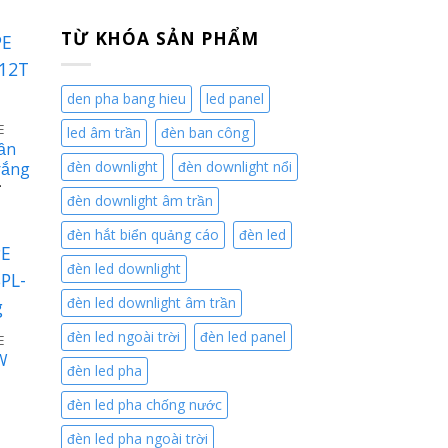
TỪ KHÓA SẢN PHẨM
den pha bang hieu
led panel
E
led âm trần
đèn ban công
ần
đèn downlight
đèn downlight nổi
rắng
Giá
₫
đèn downlight âm trần
hiện
tại
là:
đèn hắt biển quảng cáo
đèn led
128.030 ₫.
đèn led downlight
đèn led downlight âm trần
đèn led ngoài trời
đèn led panel
E
W
đèn led pha
đèn led pha chống nước
iá
iện
đèn led pha ngoài trời