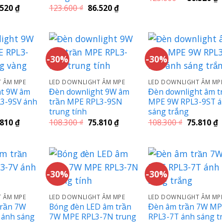
gốc
h
Giá
Giá
Giá
.520
₫
123.600
₫
86.520
₫
là:
t
c
hiện
gốc
hiện
123.600 ₫.
l
tại
là:
tại
8
.600 ₫.
là:
123.600 ₫.
là:
86.520 ₫.
86.520 ₫.
-30%
-30%
 ÂM MPE
LED DOWNLIGHT ÂM MPE
LED DOWNLIGHT ÂM MP
ht 9W âm
Đèn downlight 9W âm
Đèn downlight âm t
3-9SV ánh
trần MPE RPL3-9SN
MPE 9W RPL3-9ST 
trung tính
sáng trắng
Giá
Giá
Giá
Giá
G
.810
₫
108.300
₫
75.810
₫
108.300
₫
75.810
₫
c
hiện
gốc
hiện
gốc
h
tại
là:
tại
là:
t
.300 ₫.
là:
108.300 ₫.
là:
108.300 ₫.
l
75.810 ₫.
75.810 ₫.
7
-30%
-30%
 ÂM MPE
LED DOWNLIGHT ÂM MPE
LED DOWNLIGHT ÂM MP
trần 7W
Bóng đèn LED âm trần
Đèn âm trần 7W M
 ánh sáng
7W MPE RPL3-7N trung
RPL3-7T ánh sáng t