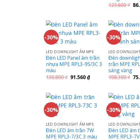
140.200 ₫.
là:
Giá
123.600
₫
86
98.140 ₫.
gố
là:
123
-30%
-30%
LED DOWNLIGHT ÂM MPE
LED DOWNLIGHT
Đèn LED Panel âm trần
Đèn downlig
nhựa MPE RPL3-9S/3C 3
trần MPE RPL
màu
sáng vàng
Giá
Giá
Giá
130.800
₫
91.560
₫
108.300
₫
75
gốc
hiện
gố
là:
tại
là:
130.800 ₫.
là:
108
91.560 ₫.
-30%
-30%
LED DOWNLIGHT ÂM MPE
LED DOWNLIGHT
Đèn LED âm trần 7W
Đèn LED âm 
MPE RPL3-7/3C 3 màu
MPE RPL3-7V