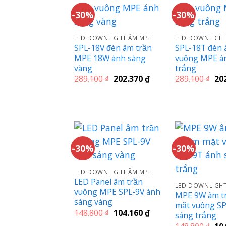
-30%
-30%
LED DOWNLIGHT ÂM MPE
LED DOWNLIGHT
SPL-18V đèn âm trần
SPL-18T đèn 
MPE 18W ánh sáng
vuông MPE á
vàng
trắng
Giá
Giá
Giá
289.100
₫
202.370
₫
289.100
₫
20
gốc
hiện
gố
là:
tại
là:
289.100 ₫.
là:
289
202.370 ₫.
-30%
-30%
LED DOWNLIGHT ÂM MPE
LED Panel âm trần
LED DOWNLIGHT
vuông MPE SPL-9V ánh
MPE 9W âm t
sáng vàng
mặt vuông SP
Giá
Giá
148.800
₫
104.160
₫
sáng trắng
gốc
hiện
Giá