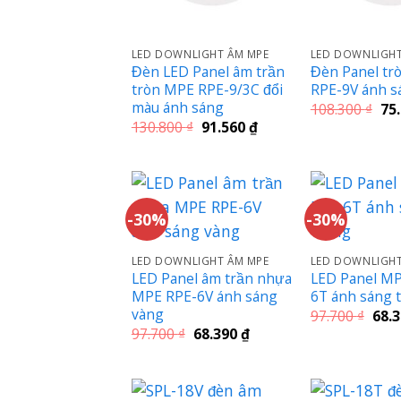
LED DOWNLIGHT ÂM MPE
LED DOWNLIGHT
Đèn LED Panel âm trần
Đèn Panel tr
tròn MPE RPE-9/3C đổi
RPE-9V ánh s
màu ánh sáng
Giá
108.300
₫
75
gố
Giá
Giá
130.800
₫
91.560
₫
là:
gốc
hiện
108
là:
tại
130.800 ₫.
là:
91.560 ₫.
-30%
-30%
LED DOWNLIGHT ÂM MPE
LED DOWNLIGHT
LED Panel âm trần nhựa
LED Panel M
MPE RPE-6V ánh sáng
6T ánh sáng 
vàng
Giá
97.700
₫
68.
gốc
Giá
Giá
97.700
₫
68.390
₫
là:
gốc
hiện
97.7
là:
tại
97.700 ₫.
là:
68.390 ₫.