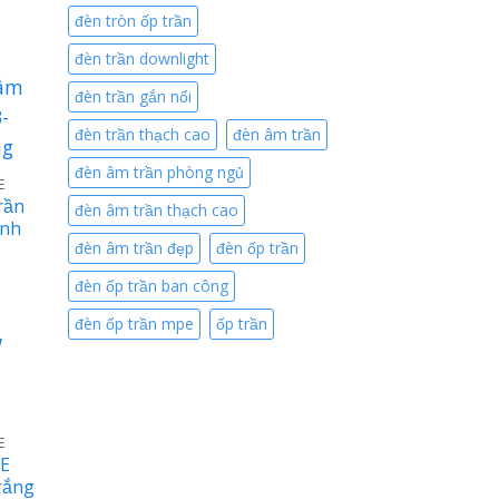
iện
đèn tròn ốp trần
ại
à:
đèn trần downlight
6.520 ₫.
đèn trần gắn nổi
đèn trần thạch cao
đèn âm trần
đèn âm trần phòng ngủ
E
rần
đèn âm trần thạch cao
ánh
đèn âm trần đẹp
đèn ốp trần
iá
đèn ốp trần ban công
iện
ại
à:
đèn ốp trần mpe
ốp trần
5.810 ₫.
E
PE
rắng