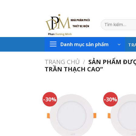
Skip
to
content
Tìm
kiếm:
Danh mục sản phẩm
TR
TRANG CHỦ
/
SẢN PHẨM ĐƯỢ
TRẦN THẠCH CAO”
-30%
-30%