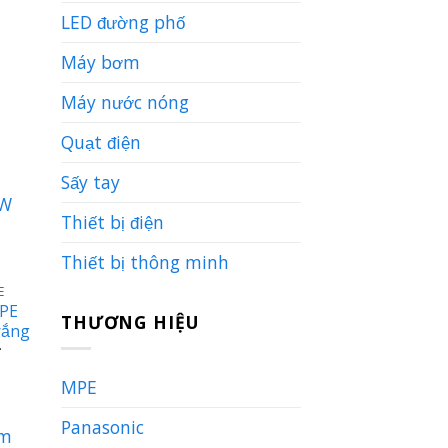
iá
iện
LED đường phố
ại
à:
Máy bơm
3.860 ₫.
Máy nước nóng
Quạt điện
Sấy tay
Thiết bị điện
Thiết bị thông minh
E
MPE
THƯƠNG HIỆU
rắng
Giá
₫
hiện
tại
MPE
là:
263.550 ₫.
Panasonic