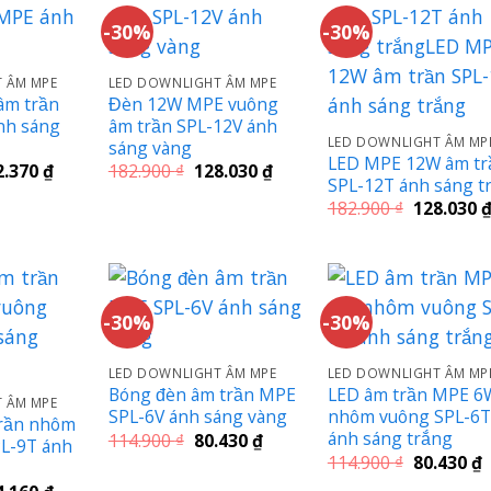
-30%
-30%
 ÂM MPE
LED DOWNLIGHT ÂM MPE
âm trần
Đèn 12W MPE vuông
nh sáng
âm trần SPL-12V ánh
LED DOWNLIGHT ÂM MP
sáng vàng
LED MPE 12W âm tr
Giá
Giá
Giá
2.370
₫
182.900
₫
128.030
₫
SPL-12T ánh sáng t
c
hiện
gốc
hiện
tại
là:
tại
Giá
182.900
₫
128.030
.100 ₫.
là:
182.900 ₫.
là:
gốc
202.370 ₫.
128.030 ₫.
là:
182.900 ₫.
-30%
-30%
LED DOWNLIGHT ÂM MPE
LED DOWNLIGHT ÂM MP
Bóng đèn âm trần MPE
LED âm trần MPE 6
 ÂM MPE
SPL-6V ánh sáng vàng
nhôm vuông SPL-6T
rần nhôm
ánh sáng trắng
Giá
Giá
114.900
₫
80.430
₫
L-9T ánh
gốc
hiện
Giá
G
114.900
₫
80.430
₫
là:
tại
gốc
h
114.900 ₫.
là:
Giá