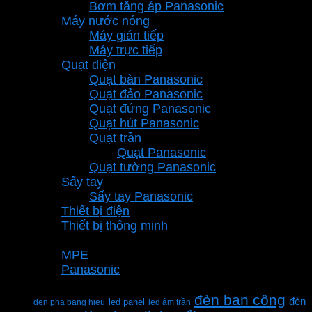
Bơm tăng áp Panasonic
Máy nước nóng
Máy gián tiếp
Máy trực tiếp
Quạt điện
Quạt bàn Panasonic
Quạt đảo Panasonic
Quạt đứng Panasonic
Quạt hút Panasonic
Quạt trần
Quạt Panasonic
Quạt tường Panasonic
Sấy tay
Sấy tay Panasonic
Thiết bị điện
Thiết bị thông minh
Thương hiệu
MPE
Panasonic
Từ khóa sản phẩm
đèn ban công
đèn
den pha bang hieu
led panel
led âm trần