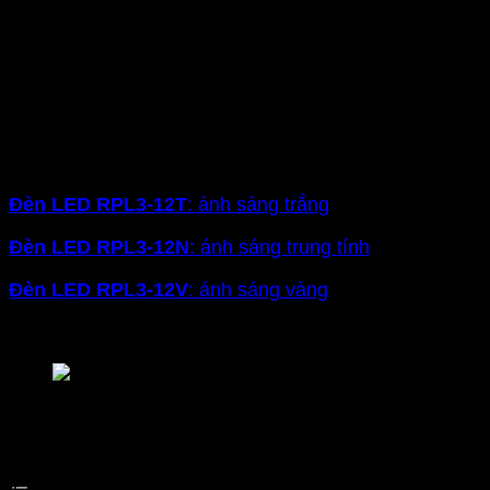
năng chuyển đổi giữa 3 chế độ ánh sáng: trắng, trung
tính và vàng. Giúp người dùng dễ dàng điều chỉnh
ánh sáng phù hợp theo từng thời điểm hoặc nhu cầu
sử dụng khác nhau, mang lại sự linh hoạt, tiện lợi cho
nhiều không gian
Với dòng đèn
RPL3
công suất 12W, 4 màu ánh sáng
lựa chọn:
Đèn LED RPL3-12T
: ánh sáng trắng
Đèn LED
RPL3-12N
: ánh sáng trung tính
Đèn LED
RPL3-12V
: ánh sáng vàng
Đèn LED
RPL3-12/3C
: ánh sáng đổi màu
Đèn LED âm trần MPE Seri RPL3
Mục lục