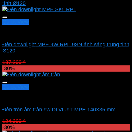
137.200 ₫.
là:
96.040 ₫.
Quick View
Led downlight âm MPE
Đèn downlight MPE 9W RPL-9SN ánh sáng trung tính
Ø120
Giá
Giá
137.200
₫
96.040
₫
gốc
hiện
-30%
là:
tại
137.200 ₫.
là:
96.040 ₫.
Quick View
Led downlight âm MPE
Đèn tròn âm trần 9w DLVL-9T MPE 140×35 mm
Giá
Giá
124.300
₫
87.010
₫
gốc
hiện
-30%