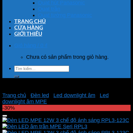
Quạt hút Panasonic
Quạt trần
Quạt tường Panasonic
TRANG CHỦ
CỬA HÀNG
GIỚI THIỆU
Giỏ hàng /
0
₫
Chưa có sản phẩm trong giỏ hàng.
Tìm
kiếm:
Trang chủ
/
Đèn led
/
Led downlight âm
/
Led
downlight âm MPE
-30%