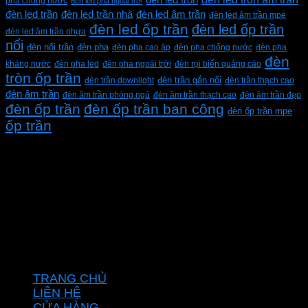
pha chống nước
đèn led pha ngoài trời
đèn led trần
đèn led trần nhà
đèn led âm trần
đèn led âm trần mpe
đèn led ốp trần
đèn led ốp trần
đèn led âm trần nhựa
nổi
đèn pha
đèn nổi trần
đèn pha cao áp
đèn pha chống nước
đèn pha
đèn
kháng nước
đèn pha led
đèn pha ngoài trời
đèn rọi biển quảng cáo
tròn ốp trần
đèn trần downlight
đèn trần gắn nổi
đèn trần thạch cao
đèn âm trần
đèn âm trần phòng ngủ
đèn âm trần thạch cao
đèn âm trần đẹp
đèn ốp trần
đèn ốp trần ban công
đèn ốp trần mpe
ốp trần
CÔNG TY TNHH XD KT CƠ ĐIỆN PHAN DƯƠNG
MINH
Mã số thuế: 0315596026
Địa chỉ :C16/6E Đường Liên ấp 2-3-4, Tổ 12 ấp 3, Xã
Vĩnh Lộc, Thành phố Hồ Chí Minh, Việt Nam
Hotline: 0937967269
VỀ CHÚNG TÔI
TRANG CHỦ
LIÊN HỆ
CỬA HÀNG