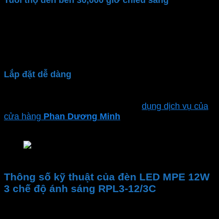
Tuổi thọ đèn bền 30,000 giờ chiếu sáng
Đèn âm trần thạch cao
được sản xuất bởi thương
hiệu
MPE
nổi tiếng với chất lượng cao. Làm bằng
nhựa cao cấp PC, bền bỉ với thời gian. Đảm bảo đèn
hoạt động đến 30,000 giờ
Lắp đặt dễ dàng
Đèn led downlight âm trần
kiểu dáng gọn nhẹ, dễ
dàng lắp đặt bảo trì. Bạn có thể sử
dụng dịch vụ của
cửa hàng
Phan Dương Minh
để đảm bảo sự an toàn
và hiệu suất tối ưu
Đèn LED downlight âm trần MPE Seri RPL3
Thông số kỹ thuật của đèn LED MPE 12W
3 chế độ ánh sáng RPL3-12/3C
Thương hiệu