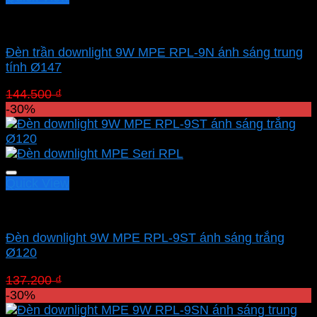
Led downlight âm MPE
Đèn trần downlight 9W MPE RPL-9N ánh sáng trung
tính Ø147
Giá
Giá
144.500
₫
101.150
₫
gốc
hiện
-30%
là:
tại
144.500 ₫.
là:
101.150 ₫.
Quick View
Led downlight âm MPE
Đèn downlight 9W MPE RPL-9ST ánh sáng trắng
Ø120
Giá
Giá
137.200
₫
96.040
₫
gốc
hiện
-30%
là:
tại