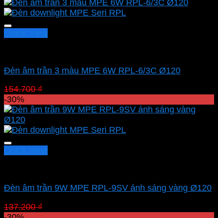
là:
tại
124.300 ₫.
là:
87.010 ₫.
Quick View
Led downlight âm MPE
Đèn âm trần 3 màu MPE 6W RPL-6/3C Ø120
Giá
Giá
154.700
₫
108.290
₫
gốc
hiện
-30%
là:
tại
154.700 ₫.
là:
108.290 ₫.
Quick View
Led downlight âm MPE
Đèn âm trần 9W MPE RPL-9SV ánh sáng vàng Ø120
Giá
Giá
137.200
₫
96.040
₫
gốc
hiện
-30%