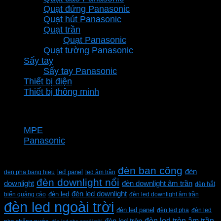
Quạt đứng Panasonic
Quạt hút Panasonic
Quạt trần
Quạt Panasonic
Quạt tường Panasonic
Sấy tay
Sấy tay Panasonic
Thiết bị điện
Thiết bị thông minh
Thương hiệu
MPE
Panasonic
Từ khóa sản phẩm
đèn ban công
đèn
den pha bang hieu
led panel
led âm trần
đèn downlight nổi
downlight
đèn downlight âm trần
đèn hắt
đèn led downlight
biển quảng cáo
đèn led
đèn led downlight âm trần
đèn led ngoài trời
đèn led panel
đèn led pha
đèn led
đèn led tròn âm trần
đèn led tròn