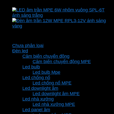
là:
tại
161.700 ₫.
là:
113.190 ₫.
Danh mục sản phẩm
Chưa phân loại
Đèn led
Cảm biến chuyển động
Cảm biến chuyển động MPE
Led bulb
Led bulb Mpe
Led chống nổ
Led chống nổ MPE
Led downlight âm
Led downlight âm MPE
Led nhà xưởng
Led nhà xưởng MPE
Led panel âm