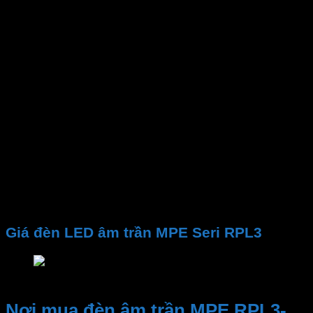
Mã sản phẩm
Công suất
Gốc chiếu
Lỗ khoét
Kích thước đèn
Nhiệt độ màu CCT
Quang thông
PF
CRI
Chip LED
Tuổi thọ
Điện áp
Giá đèn LED âm trần MPE Seri RPL3
Giá đèn LED âm trần MPE Seri RPL3
Nơi mua đèn âm trần MPE RPL3-