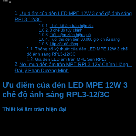
Ưu điểm của đèn LED MPE 12W 3 chế độ ánh sáng
RPL3-12/3C
Thiết kế âm trần hiện đại
3 chế độ tùy chỉnh
Tiết kiệm điện hiệu quả
Tuổi thọ đèn bền 30,000 giờ chiếu sáng
Lắp đặt dễ dàng
Thông số kỹ thuật của đèn LED MPE 12W 3 chế
độ ánh sáng RPL3-12/3C
Giá đèn LED âm trần MPE Seri RPL3
Nơi mua đèn âm trần MPE RPL3-12V Chính Hãng –
Đại lý Phan Dương Minh
Ưu điểm của đèn LED MPE 12W 3
chế độ ánh sáng RPL3-12/3C
Thiết kế âm trần hiện đại
Đèn âm trần
MPE
có thiết kế siêu mỏng, âm trần tinh
tế, màu trắng trang nhã. Phù hợp với nhiều loại trần
khác nhau, tạo sự sang trọng và hiện đại cho không