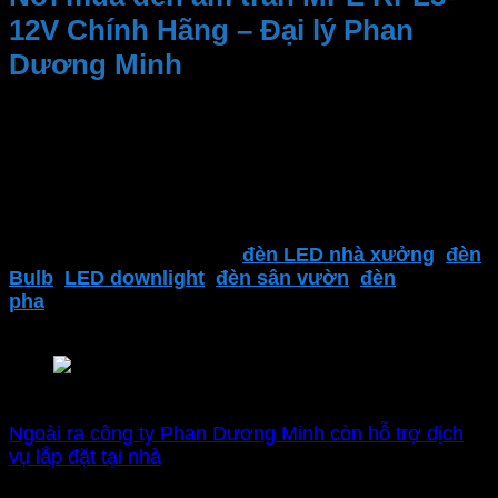
12V Chính Hãng – Đại lý Phan
Dương Minh
Kinh nghiệm và Uy tín, Cung cấp sản phẩm chất
lượng. Nhân viên tư vấn nhiệt tình, dịch vụ sau bán
hàng
Đại lý thiết bị điện Phan Dương Minh
là một trong
những địa điểm đáng tin cậy để tìm kiếm các sản
phẩm của
MPE
. Bao gồm
đèn LED nhà xưởng
,
đèn
Bulb
,
LED downlight
,
đèn sân vườn
,
đèn
pha
,
thiết bị điện MPE
,
công tắc ổ cắm
,..
và nhiều
sản phẩm khác.
Nhà phân phối chính hãng MPE
Ngoài ra công ty Phan Dương Minh còn hỗ trợ dịch
vụ lắp đặt tại nhà