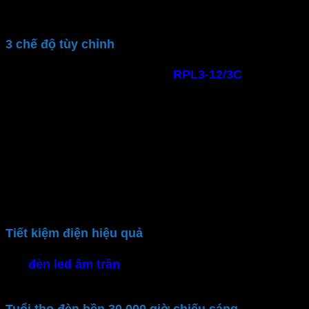
gian
3 chế độ tùy chỉnh
Đèn downlight âm trần
MPE
RPL3-12/3C
độ sáng
cao, chiếu sáng trung thực. Điều chỉnh linh hoạt 3
màu ánh sáng theo nhu cầu:
Ánh sáng trắng (6500K): Cung cấp độ sáng
mạnh, rõ nét
Ánh sáng trung tính (4000K): Tạo cảm giác thư
giãn, dễ chịu cho mắt, hài hòa
Ánh sáng vàng (3000K): Mang lại không gian ấm
cúng, sang trọng
Tiết kiệm điện hiệu quả
Với
đèn led âm trần
dùng chip LED hiện đại. Tiết
kiệm năng lượng tối đa và thân thiện môi trường