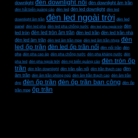
đèn downlight nổi
downlight
đèn downlight âm trần
đèn led downlight
đèn hắt biển quảng cáo
đèn led
đèn led
đèn led ngoài trời
downlight âm trần
đèn led
đèn
panel
đèn led pha
đèn led pha chống nước
đèn led pha ngoài trời
đèn led tròn âm trần
led tròn
đèn led trần
đèn led trần nhà
đèn
đèn led âm trần
đèn led âm trần mpe
đèn led âm trần nhựa
led ốp trần
đèn led ốp trần nổi
đèn
đèn nổi trần
pha
đèn pha cao áp
đèn pha chống nước
đèn pha kháng nước
đèn
đèn tròn ốp
pha led
đèn pha ngoài trời
đèn rọi biển quảng cáo
trần
đèn
đèn trần downlight
đèn trần gắn nổi
đèn trần thạch cao
âm trần
đèn âm trần phòng ngủ
đèn âm trần thạch cao
đèn âm trần
đèn ốp trần
đèn ốp trần ban công
đẹp
đèn ốp
ốp trần
trần mpe
CÔNG TY TNHH XD KT CƠ ĐIỆN PHAN
DƯƠNG MINH
Mã số thuế: 0315596026
Địa chỉ :C16/6E Đường Liên ấp 2-3-4, Tổ 12 ấp
3, Xã Vĩnh Lộc, Thành phố Hồ Chí Minh, Việt