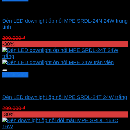
Led panel nổi MPE
Đèn LED downlight ốp nổi MPE SRDL-24N 24W trung
tính
Giá
Giá
299.000
₫
209.300
₫
gốc
hiện
-30%
là:
tại
299.000 ₫.
là:
209.300 ₫.
Quick View
Led panel nổi MPE
Đèn LED downlight ốp nổi MPE SRDL-24T 24W trắng
Giá
Giá
299.000
₫
209.300
₫
gốc
hiện
-30%
là:
tại
299.000 ₫.
là: