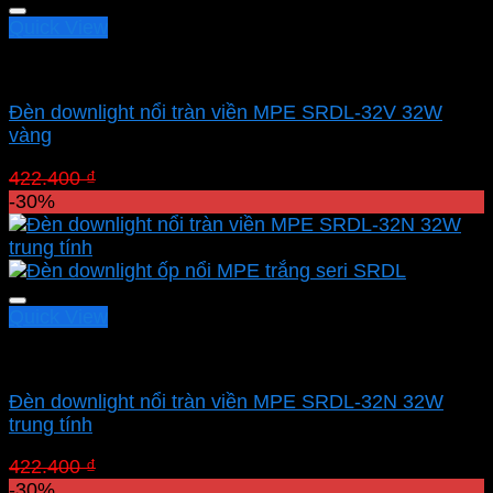
Quick View
Led panel nổi MPE
Đèn downlight nổi tràn viền MPE SRDL-32V 32W
vàng
Giá
Giá
422.400
₫
295.680
₫
gốc
hiện
-30%
là:
tại
422.400 ₫.
là:
295.680 ₫.
Quick View
Led panel nổi MPE
Đèn downlight nổi tràn viền MPE SRDL-32N 32W
trung tính
Giá
Giá
422.400
₫
295.680
₫
gốc
hiện
-30%