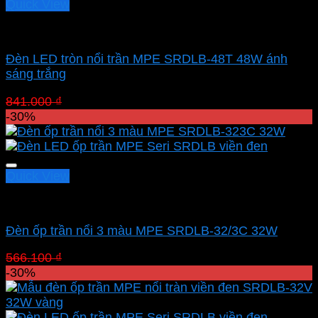
Quick View
Led panel nổi MPE
Đèn LED tròn nổi trần MPE SRDLB-48T 48W ánh
sáng trắng
Giá
Giá
841.000
₫
588.700
₫
gốc
hiện
-30%
là:
tại
841.000 ₫.
là:
588.700 ₫.
Quick View
Led panel nổi MPE
Đèn ốp trần nổi 3 màu MPE SRDLB-32/3C 32W
Giá
Giá
566.100
₫
396.270
₫
gốc
hiện
-30%
là:
tại
566.100 ₫.
là:
396.270 ₫.