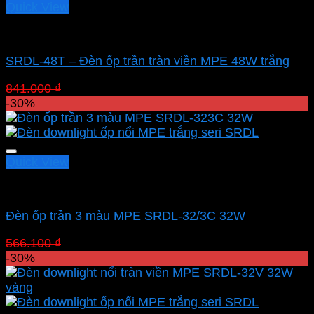
Quick View
Led panel nổi MPE
SRDL-48T – Đèn ốp trần tràn viền MPE 48W trắng
Giá
Giá
841.000
₫
588.700
₫
gốc
hiện
-30%
là:
tại
841.000 ₫.
là:
588.700 ₫.
Quick View
Led panel nổi MPE
Đèn ốp trần 3 màu MPE SRDL-32/3C 32W
Giá
Giá
566.100
₫
396.270
₫
gốc
hiện
-30%
là:
tại
566.100 ₫.
là:
396.270 ₫.