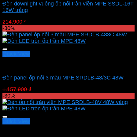
Đèn downlight vuông ốp nổi tràn viền MPE SSDL-16T
16W trắng
Giá
Giá
214.900
₫
150.430
₫
gốc
hiện
-30%
là:
tại
214.900 ₫.
là:
150.430 ₫.
Quick View
Led panel nổi MPE
Đèn panel ốp nổi 3 màu MPE SRDLB-48/3C 48W
Giá
Giá
1.157.900
₫
810.530
₫
gốc
hiện
-30%
là:
tại
1.157.900 ₫.
là:
810.530 ₫.
Quick View
Led panel nổi MPE