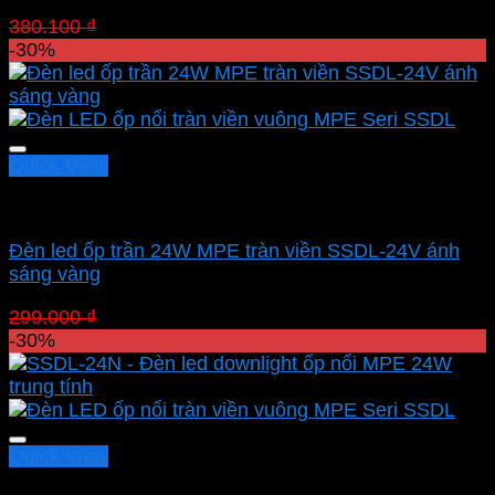
Giá
Giá
380.100
₫
266.070
₫
gốc
hiện
-30%
là:
tại
380.100 ₫.
là:
266.070 ₫.
Quick View
Led panel nổi MPE
Đèn led ốp trần 24W MPE tràn viền SSDL-24V ánh
sáng vàng
Giá
Giá
299.000
₫
209.300
₫
gốc
hiện
-30%
là:
tại
299.000 ₫.
là:
209.300 ₫.
Quick View