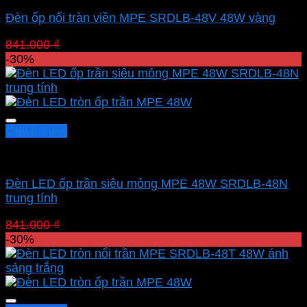
Đèn ốp nổi tràn viền MPE SRDLB-48V 48W vàng
Giá
Giá
841.000
₫
588.700
₫
gốc
hiện
-30%
là:
tại
841.000 ₫.
là:
588.700 ₫.
Quick View
Led panel nổi MPE
Đèn LED ốp trần siêu mỏng MPE 48W SRDLB-48N
trung tính
Giá
Giá
841.000
₫
588.700
₫
gốc
hiện
-30%
là:
tại
841.000 ₫.
là:
588.700 ₫.