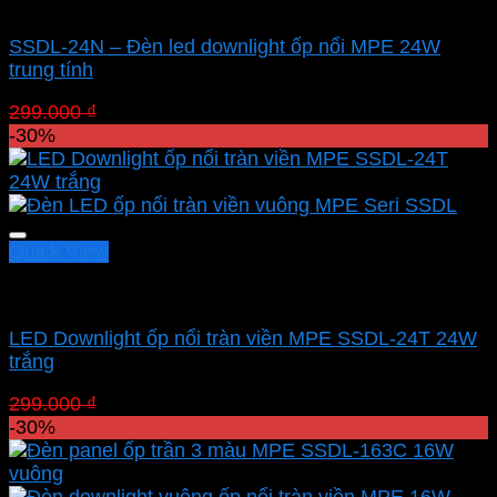
Led panel nổi MPE
SSDL-24N – Đèn led downlight ốp nổi MPE 24W
trung tính
Giá
Giá
299.000
₫
209.300
₫
gốc
hiện
-30%
là:
tại
299.000 ₫.
là:
209.300 ₫.
Quick View
Led panel nổi MPE
LED Downlight ốp nổi tràn viền MPE SSDL-24T 24W
trắng
Giá
Giá
299.000
₫
209.300
₫
gốc
hiện
-30%
là:
tại
299.000 ₫.
là:
209.300 ₫.