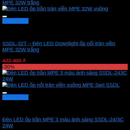
422.400 ₫.
là:
295.680 ₫.
Quick View
Led panel nổi MPE
SSDL-32T – Đèn LED Downlight ốp nổi tràn viền
MPE 32W trắng
Giá
Giá
422.400
₫
295.680
₫
gốc
hiện
-30%
là:
tại
422.400 ₫.
là:
295.680 ₫.
Quick View
Led panel nổi MPE
Đèn LED ốp trần MPE 3 màu ánh sáng SSDL-24/3C
24W