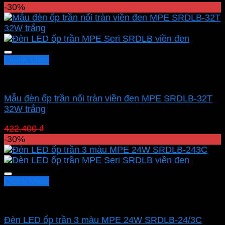
gốc
hiện
-30%
là:
tại
422.400 ₫.
là:
295.680 ₫.
Quick View
Led panel nổi MPE
Mẫu đèn ốp trần nổi tràn viền đen MPE SRDLB-32T
32W trắng
Giá
Giá
422.400
₫
295.680
₫
gốc
hiện
-30%
là:
tại
422.400 ₫.
là:
295.680 ₫.
Quick View
Led panel nổi MPE
Đèn LED ốp trần 3 màu MPE 24W SRDLB-24/3C