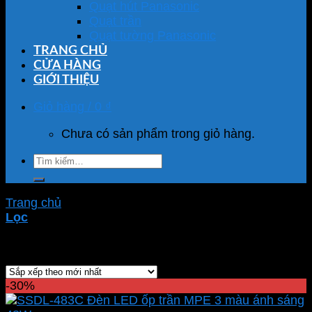
Quạt hút Panasonic
Quạt trần
Quạt tường Panasonic
TRANG CHỦ
CỬA HÀNG
GIỚI THIỆU
Giỏ hàng /
0
₫
Chưa có sản phẩm trong giỏ hàng.
Tìm
kiếm:
Trang chủ
/
Sản phẩm được gắn thẻ “đèn led panel”
Lọc
Showing all 92 results
-30%