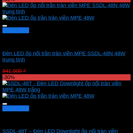
là:
tại
841.000 ₫.
là:
588.700 ₫.
Quick View
Led panel nổi MPE
Đèn LED ốp nổi trần tràn viền MPE SSDL-48N 48W
trung tính
Giá
Giá
841.000
₫
588.700
₫
gốc
hiện
-30%
là:
tại
841.000 ₫.
là:
588.700 ₫.
Quick View
Led panel nổi MPE
SSDL-48T – Đèn LED Downlight ốp nổi tràn viền