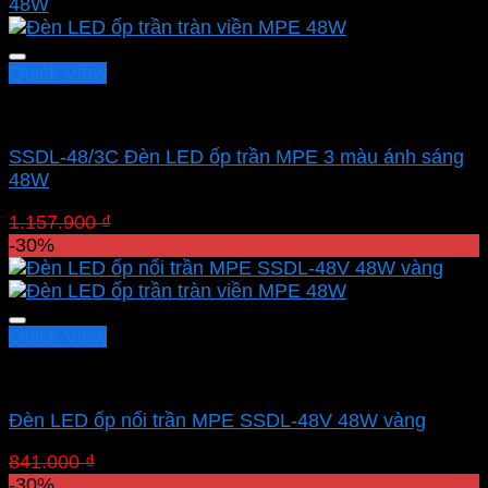
Quick View
Led panel nổi MPE
SSDL-48/3C Đèn LED ốp trần MPE 3 màu ánh sáng
48W
Giá
Giá
1.157.900
₫
810.530
₫
gốc
hiện
-30%
là:
tại
1.157.900 ₫.
là:
810.530 ₫.
Quick View
Led panel nổi MPE
Đèn LED ốp nổi trần MPE SSDL-48V 48W vàng
Giá
Giá
841.000
₫
588.700
₫
gốc
hiện
-30%