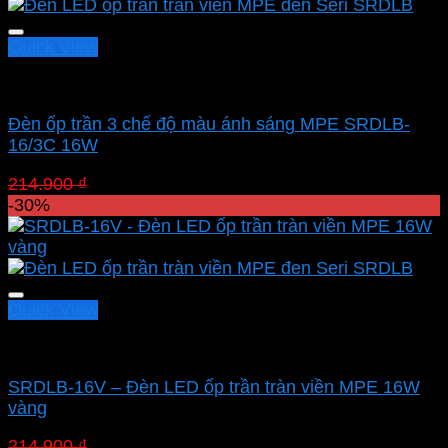
209.300 ₫.
Quick View
Led panel nổi MPE
Đèn ốp trần 3 chế độ màu ánh sáng MPE SRDLB-
16/3C 16W
Giá
Giá
214.900
₫
150.430
₫
gốc
hiện
-30%
là:
tại
214.900 ₫.
là:
150.430 ₫.
Quick View
Led panel nổi MPE
SRDLB-16V – Đèn LED ốp trần tràn viền MPE 16W
vàng
Giá
Giá
214.900
₫
150.430
₫