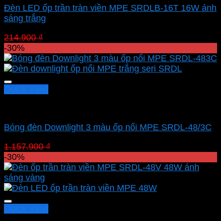
Đèn LED ốp trần tràn viền MPE SRDLB-16T 16W ánh
sáng trắng
Giá
Giá
214.900
₫
150.430
₫
gốc
hiện
-30%
là:
tại
214.900 ₫.
là:
150.430 ₫.
Quick View
Led panel nổi MPE
Bóng đèn Downlight 3 màu ốp nổi MPE SRDL-48/3C
Giá
Giá
1.157.900
₫
810.530
₫
gốc
hiện
-30%
là:
tại
1.157.900 ₫.
là:
810.530 ₫.
Quick View