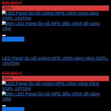
Giá
Giá
845.600
₫
591.920
₫
gốc
hiện
-30%
là:
tại
845.600 ₫.
là:
591.920 ₫.
Quick View
Led panel nổi MPE
LED Panel ốp nổi vuông MPE chỉnh sáng vàng SSPL-
18V/DIM
Giá
Giá
670.500
₫
469.350
₫
gốc
hiện
-30%
là:
tại
670.500 ₫.
là:
469.350 ₫.
Quick View