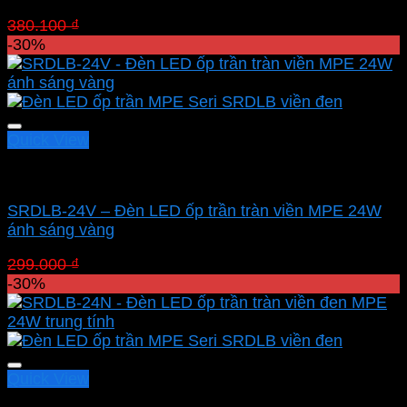
Giá
Giá
380.100
₫
266.070
₫
gốc
hiện
-30%
là:
tại
380.100 ₫.
là:
266.070 ₫.
Quick View
Led panel nổi MPE
SRDLB-24V – Đèn LED ốp trần tràn viền MPE 24W
ánh sáng vàng
Giá
Giá
299.000
₫
209.300
₫
gốc
hiện
-30%
là:
tại
299.000 ₫.
là:
209.300 ₫.
Quick View