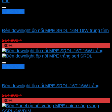
214.900 ₫.
là:
150.430 ₫.
Quick View
Led panel nổi MPE
Đèn downlight ốp nổi MPE SRDL-16N 16W trung tính
Giá
Giá
214.900
₫
150.430
₫
gốc
hiện
-30%
là:
tại
214.900 ₫.
là:
150.430 ₫.
Quick View
Led panel nổi MPE
Đèn downlight ốp nổi MPE SRDL-16T 16W trắng
Giá
Giá
214.900
₫
150.430
₫
gốc
hiện
-30%
là:
tại
214.900 ₫.
là: