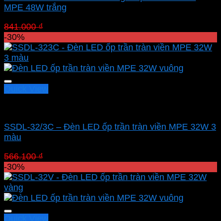
MPE 48W trắng
Giá
Giá
841.000
₫
588.700
₫
gốc
hiện
-30%
là:
tại
841.000 ₫.
là:
588.700 ₫.
Quick View
Led panel nổi MPE
SSDL-32/3C – Đèn LED ốp trần tràn viền MPE 32W 3
màu
Giá
Giá
566.100
₫
396.270
₫
gốc
hiện
-30%
là:
tại
566.100 ₫.
là:
396.270 ₫.
Quick View