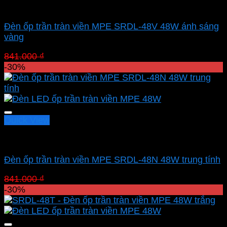
Led panel nổi MPE
Đèn ốp trần tràn viền MPE SRDL-48V 48W ánh sáng
vàng
Giá
Giá
841.000
₫
588.700
₫
gốc
hiện
-30%
là:
tại
841.000 ₫.
là:
588.700 ₫.
Quick View
Led panel nổi MPE
Đèn ốp trần tràn viền MPE SRDL-48N 48W trung tính
Giá
Giá
841.000
₫
588.700
₫
gốc
hiện
-30%
là:
tại
841.000 ₫.
là:
588.700 ₫.