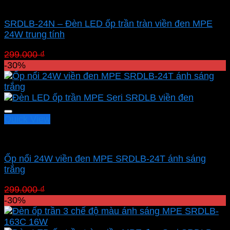
Led panel nổi MPE
SRDLB-24N – Đèn LED ốp trần tràn viền đen MPE
24W trung tính
Giá
Giá
299.000
₫
209.300
₫
gốc
hiện
-30%
là:
tại
299.000 ₫.
là:
209.300 ₫.
Quick View
Led panel nổi MPE
Ốp nổi 24W viền đen MPE SRDLB-24T ánh sáng
trắng
Giá
Giá
299.000
₫
209.300
₫
gốc
hiện
-30%
là:
tại
299.000 ₫.
là: