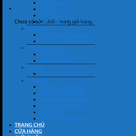
Led sân vườn
Giỏ hàng
Led pha
Led chống nổ
Cảm biến chuyển động
Chưa có sản phẩm trong giỏ hàng.
Máy bơm
Bơm tăng áp Panasonic
Bơm đẩy cao Panasonic
Máy nước nóng
Máy trực tiếp
Máy gián tiếp
Sấy tay
Sấy tay Panasonic
Quạt điện
Quạt bàn Panasonic
Quạt đảo Panasonic
Quạt đứng Panasonic
Quạt hút Panasonic
Quạt trần
Quạt tường Panasonic
TRANG CHỦ
CỬA HÀNG