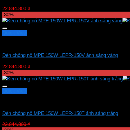
Giá
Giá
22.844.800
₫
15.991.360
₫
gốc
hiện
-30%
là:
tại
22.844.800 ₫.
là:
15.991.360 ₫.
Quick View
Led chống nổ MPE
Đèn chống nổ MPE 150W LEPR-150V ánh sáng vàng
Giá
Giá
22.844.800
₫
15.991.360
₫
gốc
hiện
-30%
là:
tại
22.844.800 ₫.
là:
15.991.360 ₫.
Quick View
Led chống nổ MPE
Đèn chống nổ MPE 150W LEPR-150T ánh sáng trắng
Giá
Giá
22.844.800
₫
15.991.360
₫