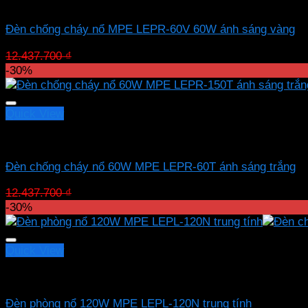
Led chống nổ MPE
Đèn chống cháy nổ MPE LEPR-60V 60W ánh sáng vàng
Giá
Giá
12.437.700
₫
8.706.390
₫
gốc
hiện
-30%
là:
tại
12.437.700 ₫.
là:
8.706.390 ₫.
Quick View
Led chống nổ MPE
Đèn chống cháy nổ 60W MPE LEPR-60T ánh sáng trắng
Giá
Giá
12.437.700
₫
8.706.390
₫
gốc
hiện
-30%
là:
tại
12.437.700 ₫.
là:
8.706.390 ₫.
Quick View
Led chống nổ MPE
Đèn phòng nổ 120W MPE LEPL-120N trung tính