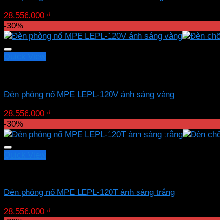
Giá
Giá
28.556.000
₫
19.989.200
₫
gốc
hiện
-30%
là:
tại
28.556.000 ₫.
là:
19.989.200 ₫.
Quick View
Led chống nổ MPE
Đèn phòng nổ MPE LEPL-120V ánh sáng vàng
Giá
Giá
28.556.000
₫
19.989.200
₫
gốc
hiện
-30%
là:
tại
28.556.000 ₫.
là:
19.989.200 ₫.
Quick View
Led chống nổ MPE
Đèn phòng nổ MPE LEPL-120T ánh sáng trắng
Giá
Giá
28.556.000
₫
19.989.200
₫