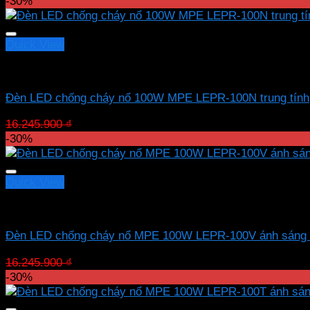
gốc
hiện
-30%
là:
tại
22.844.800 ₫.
là:
15.991.360 ₫.
Quick View
Led chống nổ MPE
Đèn LED chống cháy nổ 100W MPE LEPR-100N trung tính
Giá
Giá
16.245.900
₫
11.372.130
₫
gốc
hiện
-30%
là:
tại
16.245.900 ₫.
là:
11.372.130 ₫.
Quick View
Led chống nổ MPE
Đèn LED chống cháy nổ MPE 100W LEPR-100V ánh sáng
Giá
Giá
16.245.900
₫
11.372.130
₫
gốc
hiện
-30%
là:
tại
16.245.900 ₫.
là: