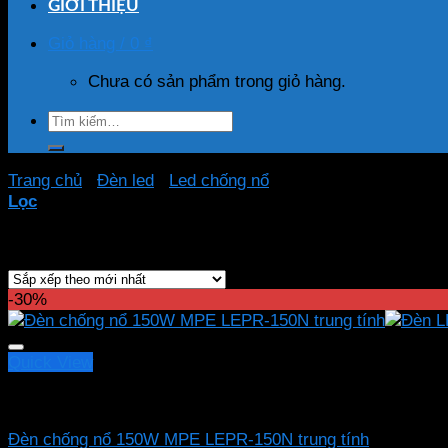
GIỚI THIỆU
Giỏ hàng /
0
₫
Chưa có sản phẩm trong giỏ hàng.
Tìm
kiếm:
Trang chủ
/
Đèn led
/
Led chống nổ
/
Led chống nổ MPE
Lọc
Showing all 18 results
-30%
Quick View
Led chống nổ MPE
Đèn chống nổ 150W MPE LEPR-150N trung tính