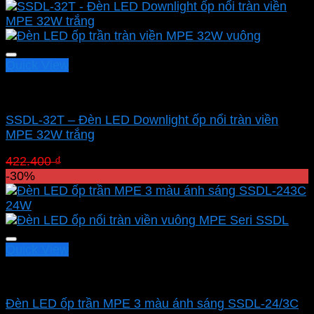
là:
tại
422.400 ₫.
là:
295.680 ₫.
Quick View
Led panel nổi MPE
SSDL-32T – Đèn LED Downlight ốp nổi tràn viền
MPE 32W trắng
Giá
Giá
422.400
₫
295.680
₫
gốc
hiện
-30%
là:
tại
422.400 ₫.
là:
295.680 ₫.
Quick View
Led panel nổi MPE
Đèn LED ốp trần MPE 3 màu ánh sáng SSDL-24/3C