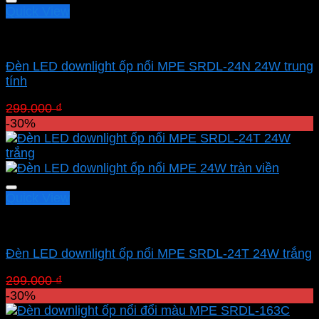
Quick View
Led panel nổi MPE
Đèn LED downlight ốp nổi MPE SRDL-24N 24W trung
tính
Giá
Giá
299.000
₫
209.300
₫
gốc
hiện
-30%
là:
tại
299.000 ₫.
là:
209.300 ₫.
Quick View
Led panel nổi MPE
Đèn LED downlight ốp nổi MPE SRDL-24T 24W trắng
Giá
Giá
299.000
₫
209.300
₫
gốc
hiện
-30%
là:
tại