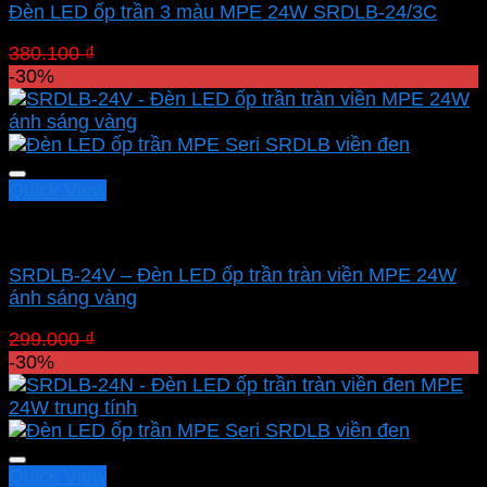
Đèn LED ốp trần 3 màu MPE 24W SRDLB-24/3C
Giá
Giá
380.100
₫
266.070
₫
gốc
hiện
-30%
là:
tại
380.100 ₫.
là:
266.070 ₫.
Quick View
Led panel nổi MPE
SRDLB-24V – Đèn LED ốp trần tràn viền MPE 24W
ánh sáng vàng
Giá
Giá
299.000
₫
209.300
₫
gốc
hiện
-30%
là:
tại
299.000 ₫.
là:
209.300 ₫.
Quick View