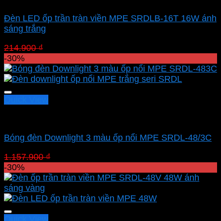
Đèn LED ốp trần tràn viền MPE SRDLB-16T 16W ánh
sáng trắng
Giá
Giá
214.900
₫
150.430
₫
gốc
hiện
-30%
là:
tại
214.900 ₫.
là:
150.430 ₫.
Quick View
Led panel nổi MPE
Bóng đèn Downlight 3 màu ốp nổi MPE SRDL-48/3C
Giá
Giá
1.157.900
₫
810.530
₫
gốc
hiện
-30%
là:
tại
1.157.900 ₫.
là:
810.530 ₫.
Quick View