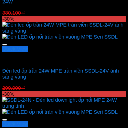
24W
Giá
Giá
380.100
₫
266.070
₫
gốc
hiện
-30%
là:
tại
380.100 ₫.
là:
266.070 ₫.
Quick View
Led panel nổi MPE
Đèn led ốp trần 24W MPE tràn viền SSDL-24V ánh
sáng vàng
Giá
Giá
299.000
₫
209.300
₫
gốc
hiện
-30%
là:
tại
299.000 ₫.
là:
209.300 ₫.
Quick View