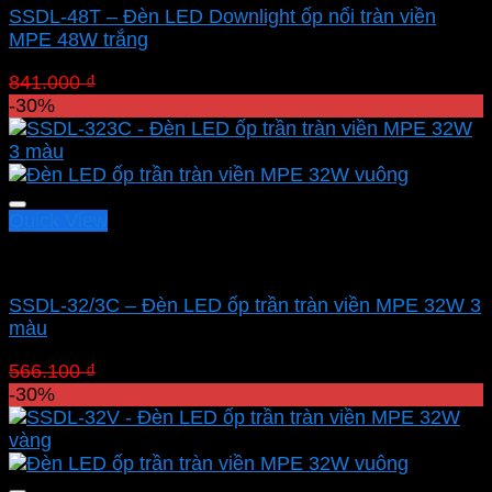
SSDL-48T – Đèn LED Downlight ốp nổi tràn viền
MPE 48W trắng
Giá
Giá
841.000
₫
588.700
₫
gốc
hiện
-30%
là:
tại
841.000 ₫.
là:
588.700 ₫.
Quick View
Led panel nổi MPE
SSDL-32/3C – Đèn LED ốp trần tràn viền MPE 32W 3
màu
Giá
Giá
566.100
₫
396.270
₫
gốc
hiện
-30%
là:
tại
566.100 ₫.
là:
396.270 ₫.