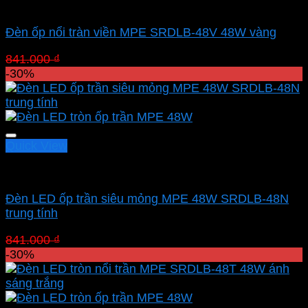
Led panel nổi MPE
Đèn ốp nổi tràn viền MPE SRDLB-48V 48W vàng
Giá
Giá
841.000
₫
588.700
₫
gốc
hiện
-30%
là:
tại
841.000 ₫.
là:
588.700 ₫.
Quick View
Led panel nổi MPE
Đèn LED ốp trần siêu mỏng MPE 48W SRDLB-48N
trung tính
Giá
Giá
841.000
₫
588.700
₫
gốc
hiện
-30%
là:
tại
841.000 ₫.
là:
588.700 ₫.