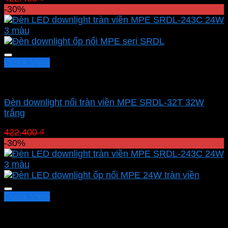
gốc
hiện
-30%
là:
tại
422.400 ₫.
là:
295.680 ₫.
Quick View
Led panel nổi MPE
Đèn downlight nổi tràn viền MPE SRDL-32T 32W
trắng
Giá
Giá
422.400
₫
295.680
₫
gốc
hiện
-30%
là:
tại
422.400 ₫.
là:
295.680 ₫.
Quick View
Led panel nổi MPE