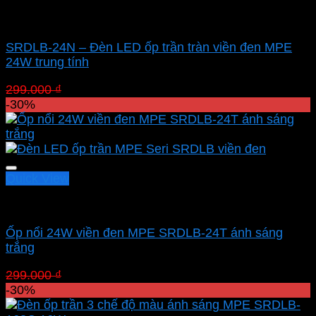
Led panel nổi MPE
SRDLB-24N – Đèn LED ốp trần tràn viền đen MPE
24W trung tính
Giá
Giá
299.000
₫
209.300
₫
gốc
hiện
-30%
là:
tại
299.000 ₫.
là:
209.300 ₫.
Quick View
Led panel nổi MPE
Ốp nổi 24W viền đen MPE SRDLB-24T ánh sáng
trắng
Giá
Giá
299.000
₫
209.300
₫
gốc
hiện
-30%
là:
tại