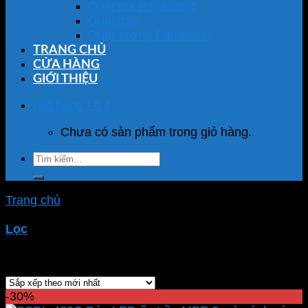
Quạt hút Panasonic
Quạt trần
Quạt tường Panasonic
TRANG CHỦ
CỬA HÀNG
GIỚI THIỆU
Giỏ hàng /
0
₫
Chưa có sản phẩm trong giỏ hàng.
Tìm
kiếm:
Trang chủ
/
Sản phẩm được gắn thẻ “đèn led ốp trần
nổi”
Lọc
Hiển thị 1–100 của 111 kết quả
-30%