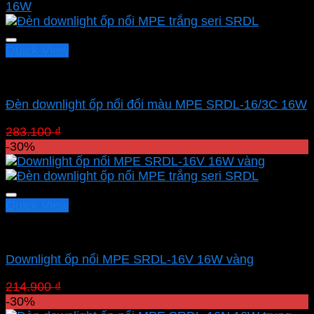
299.000 ₫.
là:
209.300 ₫.
Quick View
Led panel nổi MPE
Đèn downlight ốp nổi đổi màu MPE SRDL-16/3C 16W
Giá
Giá
283.100
₫
198.170
₫
gốc
hiện
-30%
là:
tại
283.100 ₫.
là:
198.170 ₫.
Quick View
Led panel nổi MPE
Downlight ốp nổi MPE SRDL-16V 16W vàng
Giá
Giá
214.900
₫
150.430
₫
gốc
hiện
-30%