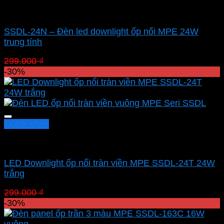
Led panel nổi MPE
SSDL-24N – Đèn led downlight ốp nổi MPE 24W
trung tính
Giá
Giá
299.000
₫
209.300
₫
gốc
hiện
-30%
là:
tại
299.000 ₫.
là:
209.300 ₫.
Quick View
Led panel nổi MPE
LED Downlight ốp nổi tràn viền MPE SSDL-24T 24W
trắng
Giá
Giá
299.000
₫
209.300
₫
gốc
hiện
-30%
là:
tại
299.000 ₫.
là: