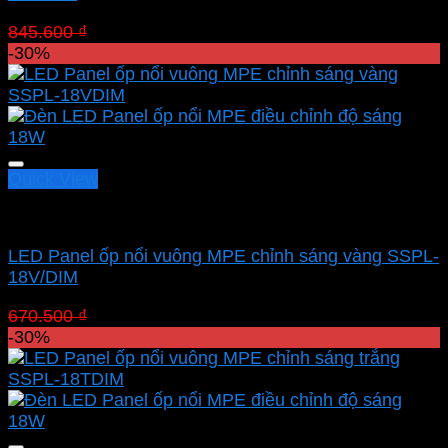
Giá
Giá
845.600
₫
591.920
₫
gốc
hiện
-30%
là:
tại
845.600 ₫.
là:
591.920 ₫.
Quick View
Led panel nổi MPE
LED Panel ốp nổi vuông MPE chỉnh sáng vàng SSPL-
18V/DIM
Giá
Giá
670.500
₫
469.350
₫
gốc
hiện
-30%
là:
tại
670.500 ₫.
là:
469.350 ₫.