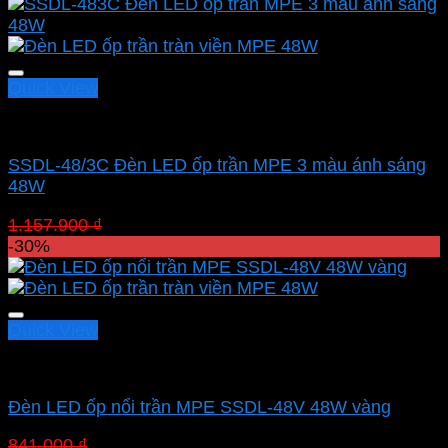
Quick View
Led panel nổi MPE
SSDL-48/3C Đèn LED ốp trần MPE 3 màu ánh sáng
48W
Giá
Giá
1.157.900
₫
810.530
₫
gốc
hiện
-30%
là:
tại
1.157.900 ₫.
là:
810.530 ₫.
Quick View
Led panel nổi MPE
Đèn LED ốp nổi trần MPE SSDL-48V 48W vàng
Giá
Giá
841.000
₫
588.700
₫