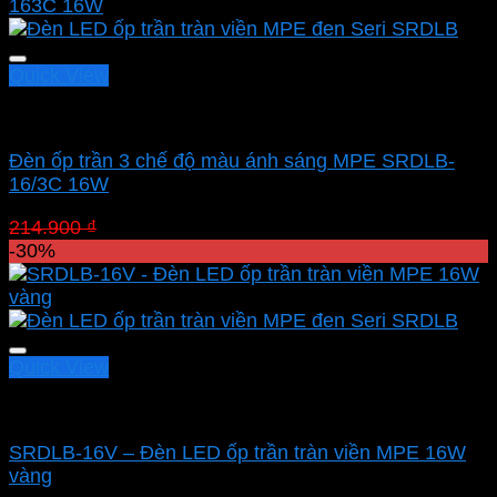
299.000 ₫.
là:
209.300 ₫.
Quick View
Led panel nổi MPE
Đèn ốp trần 3 chế độ màu ánh sáng MPE SRDLB-
16/3C 16W
Giá
Giá
214.900
₫
150.430
₫
gốc
hiện
-30%
là:
tại
214.900 ₫.
là:
150.430 ₫.
Quick View
Led panel nổi MPE
SRDLB-16V – Đèn LED ốp trần tràn viền MPE 16W
vàng