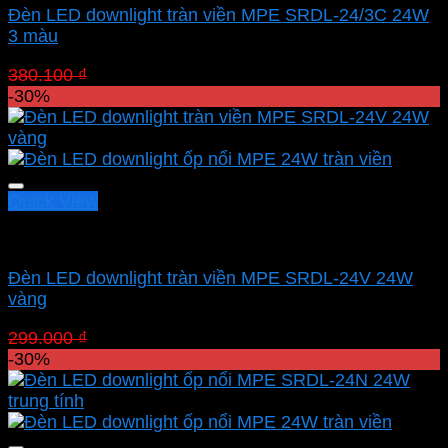
Đèn LED downlight tràn viền MPE SRDL-24/3C 24W
3 màu
Giá
Giá
380.100
₫
266.070
₫
gốc
hiện
-30%
là:
tại
380.100 ₫.
là:
266.070 ₫.
Quick View
Led panel nổi MPE
Đèn LED downlight tràn viền MPE SRDL-24V 24W
vàng
Giá
Giá
299.000
₫
209.300
₫
gốc
hiện
-30%
là:
tại
299.000 ₫.
là:
209.300 ₫.