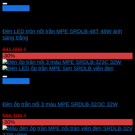
Quick View
Led panel nổi MPE
Đèn LED tròn nổi trần MPE SRDLB-48T 48W ánh
sáng trắng
Giá
Giá
841.000
₫
588.700
₫
gốc
hiện
-30%
là:
tại
841.000 ₫.
là:
588.700 ₫.
Quick View
Led panel nổi MPE
Đèn ốp trần nổi 3 màu MPE SRDLB-32/3C 32W
Giá
Giá
566.100
₫
396.270
₫
gốc
hiện
-30%
là:
tại
566.100 ₫.
là: