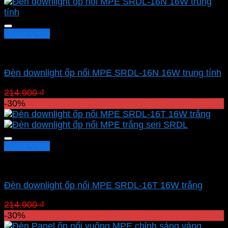
là:
tại
214.900 ₫.
là:
150.430 ₫.
Quick View
Led panel nổi MPE
Đèn downlight ốp nổi MPE SRDL-16N 16W trung tính
Giá
Giá
214.900
₫
150.430
₫
gốc
hiện
-30%
là:
tại
214.900 ₫.
là:
150.430 ₫.
Quick View
Led panel nổi MPE
Đèn downlight ốp nổi MPE SRDL-16T 16W trắng
Giá
Giá
214.900
₫
150.430
₫
gốc
hiện
-30%
là:
tại