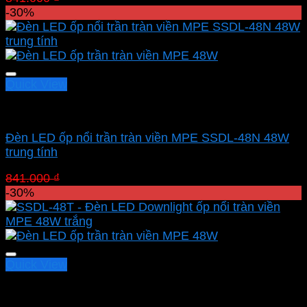
gốc
hiện
-30%
là:
tại
841.000 ₫.
là:
588.700 ₫.
Quick View
Led panel nổi MPE
Đèn LED ốp nổi trần tràn viền MPE SSDL-48N 48W
trung tính
Giá
Giá
841.000
₫
588.700
₫
gốc
hiện
-30%
là:
tại
841.000 ₫.
là:
588.700 ₫.
Quick View
Led panel nổi MPE