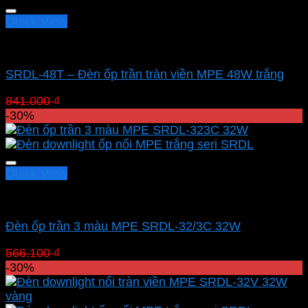
588.700 ₫.
Quick View
Led panel nổi MPE
SRDL-48T – Đèn ốp trần tràn viền MPE 48W trắng
Giá
Giá
841.000
₫
588.700
₫
gốc
hiện
-30%
là:
tại
841.000 ₫.
là:
588.700 ₫.
Quick View
Led panel nổi MPE
Đèn ốp trần 3 màu MPE SRDL-32/3C 32W
Giá
Giá
566.100
₫
396.270
₫
gốc
hiện
-30%
là:
tại
566.100 ₫.
là: