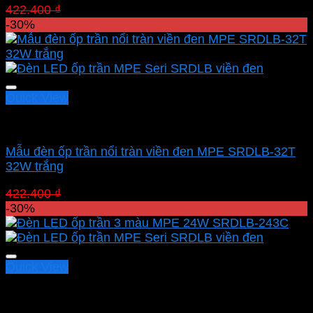
Giá
Giá
422.400
₫
295.680
₫
gốc
hiện
-30%
là:
tại
422.400 ₫.
là:
295.680 ₫.
Quick View
Led panel nổi MPE
Mẫu đèn ốp trần nổi tràn viền đen MPE SRDLB-32T
32W trắng
Giá
Giá
422.400
₫
295.680
₫
gốc
hiện
-30%
là:
tại
422.400 ₫.
là:
295.680 ₫.
Quick View
Led panel nổi MPE