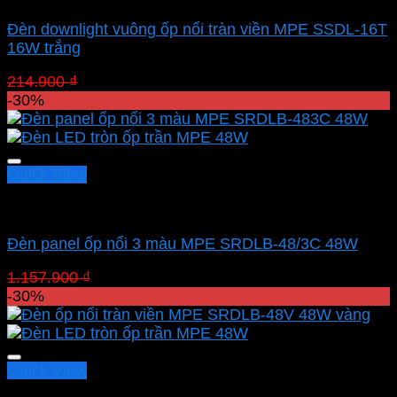
Đèn downlight vuông ốp nổi tràn viền MPE SSDL-16T
16W trắng
Giá
Giá
214.900
₫
150.430
₫
gốc
hiện
-30%
là:
tại
214.900 ₫.
là:
150.430 ₫.
Quick View
Led panel nổi MPE
Đèn panel ốp nổi 3 màu MPE SRDLB-48/3C 48W
Giá
Giá
1.157.900
₫
810.530
₫
gốc
hiện
-30%
là:
tại
1.157.900 ₫.
là:
810.530 ₫.
Quick View