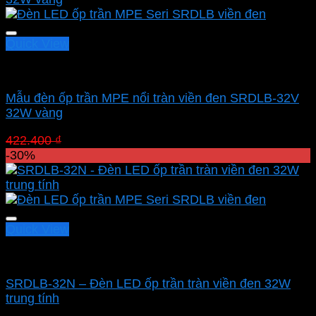
396.270 ₫.
Quick View
Led panel nổi MPE
Mẫu đèn ốp trần MPE nổi tràn viền đen SRDLB-32V
32W vàng
Giá
Giá
422.400
₫
295.680
₫
gốc
hiện
-30%
là:
tại
422.400 ₫.
là:
295.680 ₫.
Quick View
Led panel nổi MPE
SRDLB-32N – Đèn LED ốp trần tràn viền đen 32W
trung tính