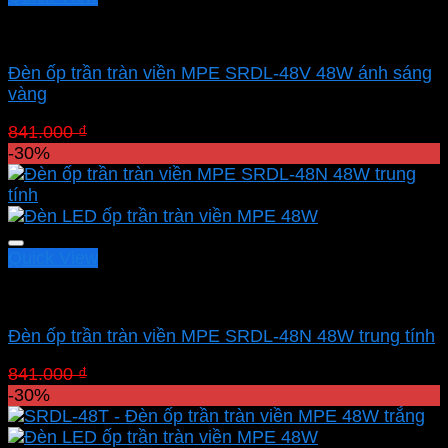
Led panel nổi MPE
Đèn ốp trần tràn viền MPE SRDL-48V 48W ánh sáng
vàng
Giá
Giá
841.000
₫
588.700
₫
gốc
hiện
-30%
là:
tại
841.000 ₫.
là:
588.700 ₫.
Quick View
Led panel nổi MPE
Đèn ốp trần tràn viền MPE SRDL-48N 48W trung tính
Giá
Giá
841.000
₫
588.700
₫
gốc
hiện
-30%
là:
tại
841.000 ₫.
là: