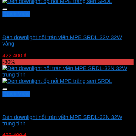
396.270 ₫.
Quick View
Led panel nổi MPE
Đèn downlight nổi tràn viền MPE SRDL-32V 32W
vàng
Giá
Giá
422.400
₫
295.680
₫
gốc
hiện
-30%
là:
tại
422.400 ₫.
là:
295.680 ₫.
Quick View
Led panel nổi MPE
Đèn downlight nổi tràn viền MPE SRDL-32N 32W
trung tính
Giá
Giá
422.400
₫
295.680
₫