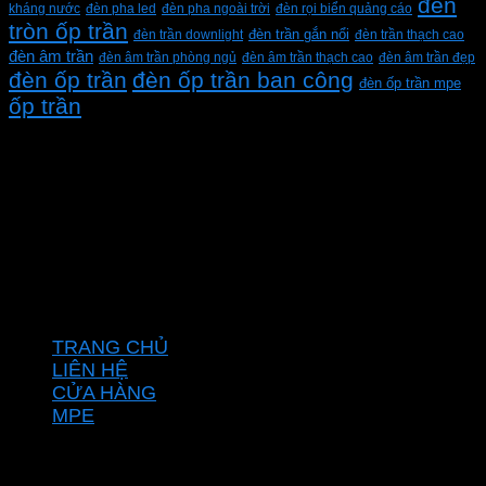
đèn
kháng nước
đèn pha led
đèn pha ngoài trời
đèn rọi biển quảng cáo
tròn ốp trần
đèn trần downlight
đèn trần gắn nổi
đèn trần thạch cao
đèn âm trần
đèn âm trần phòng ngủ
đèn âm trần thạch cao
đèn âm trần đẹp
đèn ốp trần
đèn ốp trần ban công
đèn ốp trần mpe
ốp trần
CÔNG TY TNHH XD KT CƠ ĐIỆN PHAN DƯƠNG
MINH
Mã số thuế: 0315596026
Địa chỉ :C16/6E Đường Liên ấp 2-3-4, Tổ 12 ấp 3, Xã
Vĩnh Lộc, Thành phố Hồ Chí Minh, Việt Nam
Hotline: 0937967269
VỀ CHÚNG TÔI
TRANG CHỦ
LIÊN HỆ
CỬA HÀNG
MPE
CHÍNH SÁCH