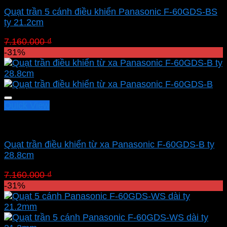
Quạt trần 5 cánh điều khiển Panasonic F-60GDS-BS
ty 21.2cm
Giá
Giá
7.160.000
₫
4.940.400
₫
gốc
hiện
-31%
là:
tại
7.160.000 ₫.
là:
4.940.400 ₫.
Quick View
Quạt Panasonic
Quạt trần điều khiển từ xa Panasonic F-60GDS-B ty
28.8cm
Giá
Giá
7.160.000
₫
4.940.400
₫
gốc
hiện
-31%
là:
tại
7.160.000 ₫.
là:
4.940.400 ₫.