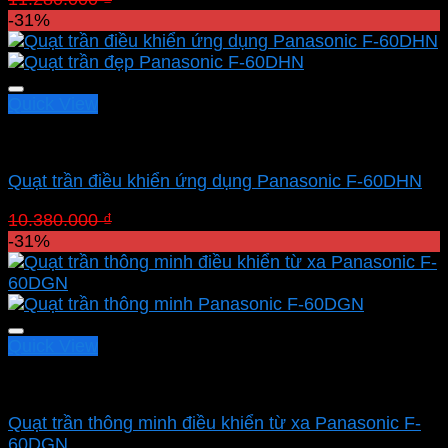
gốc
hiện
-31%
là:
tại
11.280.000 ₫.
là:
7.783.200 ₫.
Quick View
Quạt Panasonic
Quạt trần điều khiển ứng dụng Panasonic F-60DHN
Giá
Giá
10.380.000
₫
7.162.200
₫
gốc
hiện
-31%
là:
tại
10.380.000 ₫.
là:
7.162.200 ₫.
Quick View
Quạt Panasonic
Quạt trần thông minh điều khiển từ xa Panasonic F-
60DGN