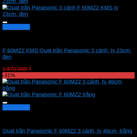
Quick View
Quạt Panasonic
F 60MZ2 KMS Quạt trần Panasonic 3 cánh, ty 23cm,
đen
Giá
Giá
1.570.000
₫
1.083.300
₫
gốc
hiện
-31%
là:
tại
1.570.000 ₫.
là:
1.083.300 ₫.
Quick View
Quạt Panasonic
Quạt trần Panasonic F 60MZ2 3 cánh, ty 46cm, trắng