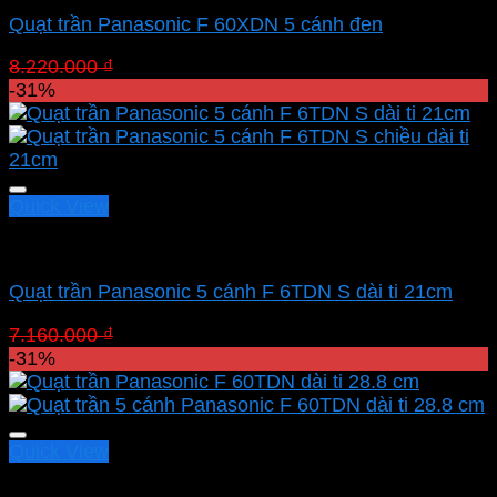
Quạt trần Panasonic F 60XDN 5 cánh đen
Giá
Giá
8.220.000
₫
5.671.800
₫
gốc
hiện
-31%
là:
tại
8.220.000 ₫.
là:
5.671.800 ₫.
Quick View
Quạt Panasonic
Quạt trần Panasonic 5 cánh F 6TDN S dài ti 21cm
Giá
Giá
7.160.000
₫
4.940.400
₫
gốc
hiện
-31%
là:
tại
7.160.000 ₫.
là:
4.940.400 ₫.
Quick View
Quạt Panasonic