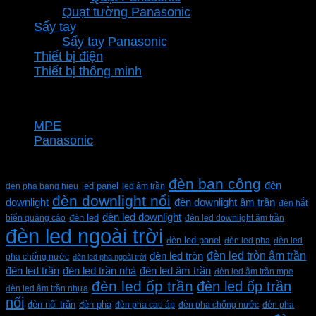
Quạt tường Panasonic
Sấy tay
Sấy tay Panasonic
Thiết bị điện
Thiết bị thông minh
Thương hiệu
MPE
Panasonic
Từ khóa sản phẩm
đèn ban công
đèn
den pha bang hieu
led panel
led âm trần
đèn downlight nổi
downlight
đèn downlight âm trần
đèn hắt
đèn led downlight
biển quảng cáo
đèn led
đèn led downlight âm trần
đèn led ngoài trời
đèn led panel
đèn led pha
đèn led
đèn led tròn âm trần
đèn led tròn
pha chống nước
đèn led pha ngoài trời
đèn led trần
đèn led trần nhà
đèn led âm trần
đèn led âm trần mpe
đèn led ốp trần
đèn led ốp trần
đèn led âm trần nhựa
nổi
đèn pha
đèn nổi trần
đèn pha cao áp
đèn pha chống nước
đèn pha