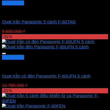
Quick View
Quạt Panasonic
Quạt trần Panasonic 5 cánh F-60TAN
Giá
Giá
9.600.000
₫
6.624.000
₫
gốc
hiện
-31%
là:
tại
9.600.000 ₫.
là:
6.624.000 ₫.
Quick View
Quạt Panasonic
Quạt trần có đèn Panasonic F-60UFN 5 cánh
Giá
Giá
12.750.000
₫
8.797.500
₫
gốc
hiện
-31%
là:
tại
12.750.000 ₫.
là:
8.797.500 ₫.