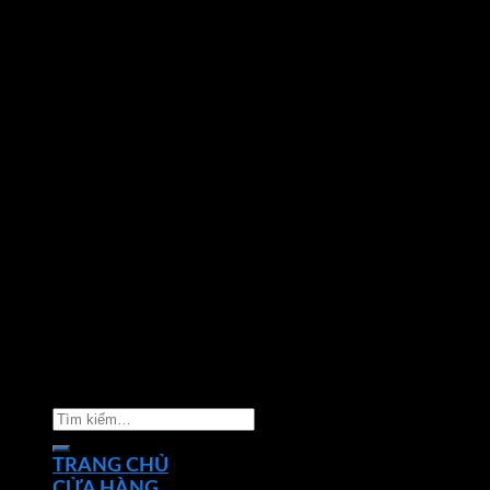
Copyright 2026 ©
Nhà phân phối thiết bị điện đèn
chiếu sáng Phan Dương Minh
Tìm
kiếm:
TRANG CHỦ
CỬA HÀNG