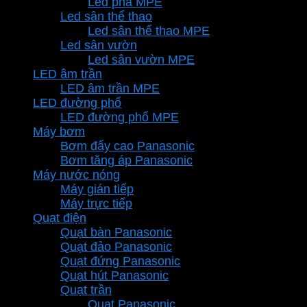
Led pha MPE
Led sân thể thao
Led sân thể thao MPE
Led sân vườn
Led sân vườn MPE
LED âm trần
LED âm trần MPE
LED đường phố
LED đường phố MPE
Máy bơm
Bơm đẩy cao Panasonic
Bơm tăng áp Panasonic
Máy nước nóng
Máy gián tiếp
Máy trực tiếp
Quạt điện
Quạt bàn Panasonic
Quạt đảo Panasonic
Quạt đứng Panasonic
Quạt hút Panasonic
Quạt trần
Quạt Panasonic