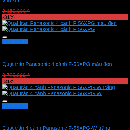
Giá
Giá
3.350.000
₫
2.311.500
₫
gốc
hiện
-31%
là:
tại
3.350.000 ₫.
là:
2.311.500 ₫.
Quick View
Quạt Panasonic
Quạt trần Panasonic 4 cánh F-56XPG màu đen
Giá
Giá
3.720.000
₫
2.566.800
₫
gốc
hiện
-31%
là:
tại
3.720.000 ₫.
là:
2.566.800 ₫.
Quick View
Quạt Panasonic
Quạt trần 4 cánh Panasonic F-56XPG-W trắng