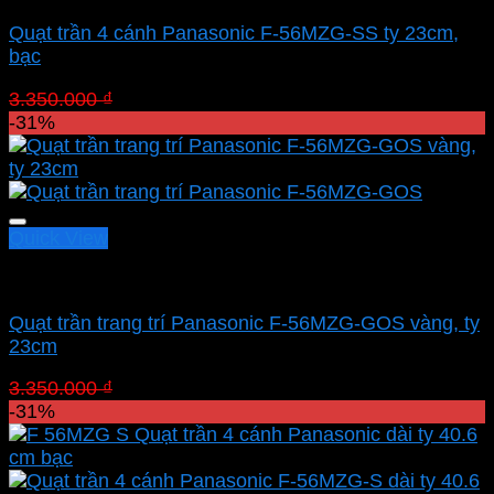
Quạt trần 4 cánh Panasonic F-56MZG-SS ty 23cm,
bạc
Giá
Giá
3.350.000
₫
2.311.500
₫
gốc
hiện
-31%
là:
tại
3.350.000 ₫.
là:
2.311.500 ₫.
Quick View
Quạt Panasonic
Quạt trần trang trí Panasonic F-56MZG-GOS vàng, ty
23cm
Giá
Giá
3.350.000
₫
2.311.500
₫
gốc
hiện
-31%
là:
tại
3.350.000 ₫.
là:
2.311.500 ₫.