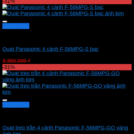
gốc
hiện
-31%
là:
tại
3.350.000 ₫.
là:
2.311.500 ₫.
Quick View
Quạt Panasonic
Quạt Panasonic 4 cánh F-56MPG-S bạc
Giá
Giá
3.350.000
₫
2.311.500
₫
gốc
hiện
-31%
là:
tại
3.350.000 ₫.
là:
2.311.500 ₫.
Quick View
Quạt Panasonic
Quạt treo trần 4 cánh Panasonic F-56MPG-GO vàng
ánh kim