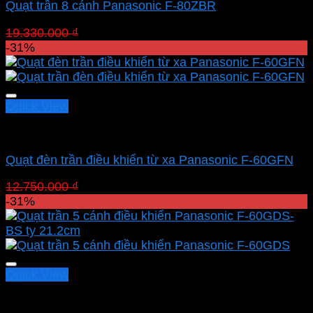
Quạt trần 8 cánh Panasonic F-80ZBR
Giá
Giá
19.330.000
₫
13.337.700
₫
gốc
hiện
-31%
là:
tại
19.330.000 ₫.
là:
13.337.700 ₫.
Quick View
Quạt Panasonic
Quạt đèn trần điều khiển từ xa Panasonic F-60GFN
Giá
Giá
12.750.000
₫
8.797.500
₫
gốc
hiện
-31%
là:
tại
12.750.000 ₫.
là:
8.797.500 ₫.
Quick View
Quạt Panasonic