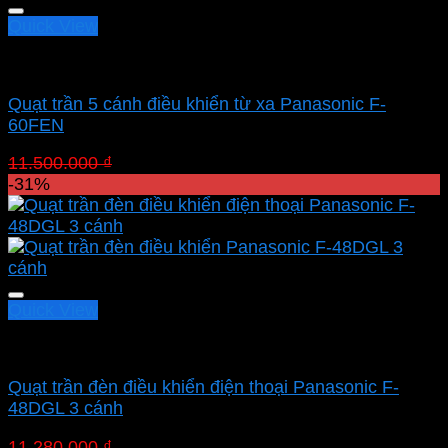
Quick View
Quạt Panasonic
Quạt trần 5 cánh điều khiển từ xa Panasonic F-
60FEN
Giá
Giá
11.500.000
₫
7.935.000
₫
gốc
hiện
-31%
là:
tại
11.500.000 ₫.
là:
7.935.000 ₫.
Quick View
Quạt Panasonic
Quạt trần đèn điều khiển điện thoại Panasonic F-
48DGL 3 cánh
Giá
Giá
11.280.000
₫
7.783.200
₫