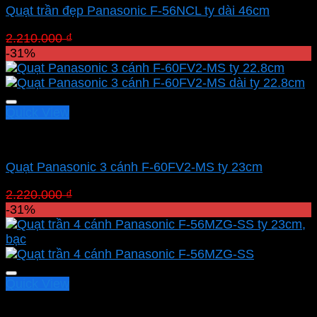
Quạt trần đẹp Panasonic F-56NCL ty dài 46cm
Giá
Giá
2.210.000
₫
1.524.900
₫
gốc
hiện
-31%
là:
tại
2.210.000 ₫.
là:
1.524.900 ₫.
Quick View
Quạt Panasonic
Quạt Panasonic 3 cánh F-60FV2-MS ty 23cm
Giá
Giá
2.220.000
₫
1.531.800
₫
gốc
hiện
-31%
là:
tại
2.220.000 ₫.
là:
1.531.800 ₫.
Quick View
Quạt Panasonic