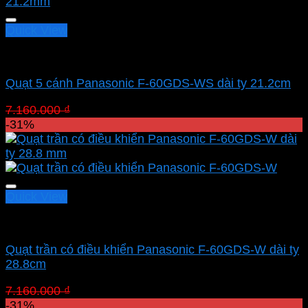
Quick View
Quạt Panasonic
Quạt 5 cánh Panasonic F-60GDS-WS dài ty 21.2cm
Giá
Giá
7.160.000
₫
4.940.400
₫
gốc
hiện
-31%
là:
tại
7.160.000 ₫.
là:
4.940.400 ₫.
Quick View
Quạt Panasonic
Quạt trần có điều khiển Panasonic F-60GDS-W dài ty
28.8cm
Giá
Giá
7.160.000
₫
4.940.400
₫
gốc
hiện
-31%