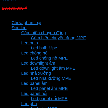
Giá
Giá
13.430.000
₫
9.266.700
₫
gốc
hiện
Danh mục sản phẩm
là:
tại
Chưa phân loại
13.430.000 ₫.
là:
Đèn led
9.266.700 ₫.
Cảm biến chuyển động
Cảm biến chuyển động MPE
Led bulb
Led bulb Mpe
Led chống nổ
Led chống nổ MPE
Led downlight âm
Led downlight âm MPE
Led nhà xưởng
Led nhà xưởng MPE
Led panel âm
Led panel âm MPE
Led panel nổi
Led panel nổi MPE
Led pha