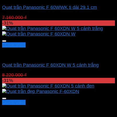
Quạt trần Panasonic F 60WWK ti dài 29.1 cm
Giá
Giá
7.160.000
₫
4.940.400
₫
gốc
hiện
-31%
là:
tại
7.160.000 ₫.
là:
4.940.400 ₫.
Quick View
Quạt Panasonic
Quạt trần Panasonic F 60XDN W 5 cánh trắng
Giá
Giá
8.220.000
₫
5.671.800
₫
gốc
hiện
-31%
là:
tại
8.220.000 ₫.
là:
5.671.800 ₫.
Quick View
Quạt Panasonic