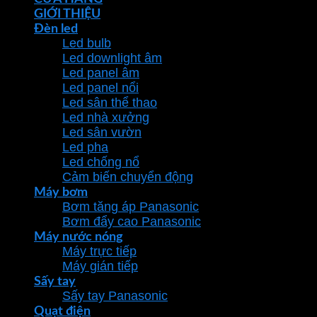
GIỚI THIỆU
Đèn led
Led bulb
Led downlight âm
Led panel âm
Led panel nổi
Led sân thể thao
Led nhà xưởng
Led sân vườn
Led pha
Led chống nổ
Cảm biến chuyển động
Máy bơm
Bơm tăng áp Panasonic
Bơm đẩy cao Panasonic
Máy nước nóng
Máy trực tiếp
Máy gián tiếp
Sấy tay
Sấy tay Panasonic
Quạt điện