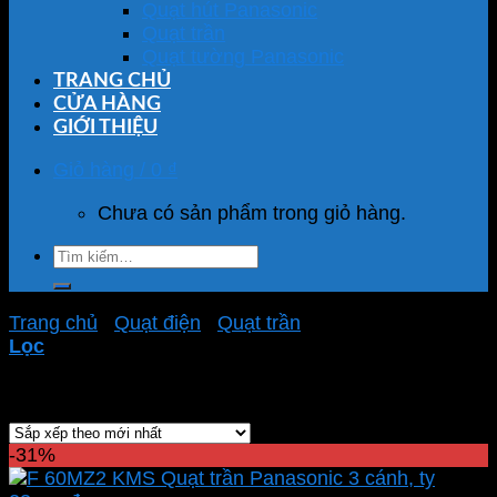
Quạt hút Panasonic
Quạt trần
Quạt tường Panasonic
TRANG CHỦ
CỬA HÀNG
GIỚI THIỆU
Giỏ hàng /
0
₫
Chưa có sản phẩm trong giỏ hàng.
Tìm
kiếm:
Trang chủ
/
Quạt điện
/
Quạt trần
/
Quạt Panasonic
Lọc
Showing all 34 results
-31%