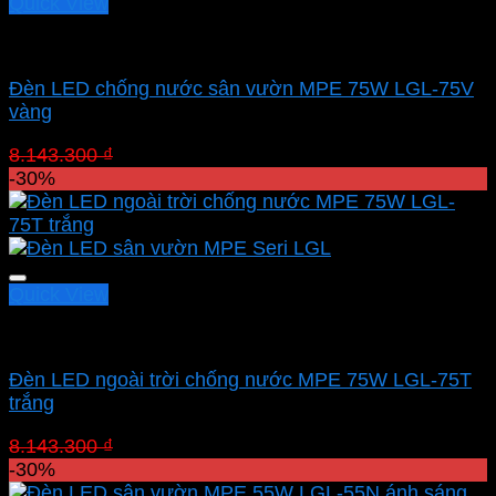
Quick View
Led sân vườn MPE
Đèn LED chống nước sân vườn MPE 75W LGL-75V
vàng
Giá
Giá
8.143.300
₫
5.700.310
₫
gốc
hiện
-30%
là:
tại
8.143.300 ₫.
là:
5.700.310 ₫.
Quick View
Led sân vườn MPE
Đèn LED ngoài trời chống nước MPE 75W LGL-75T
trắng
Giá
Giá
8.143.300
₫
5.700.310
₫
gốc
hiện
-30%
là:
tại