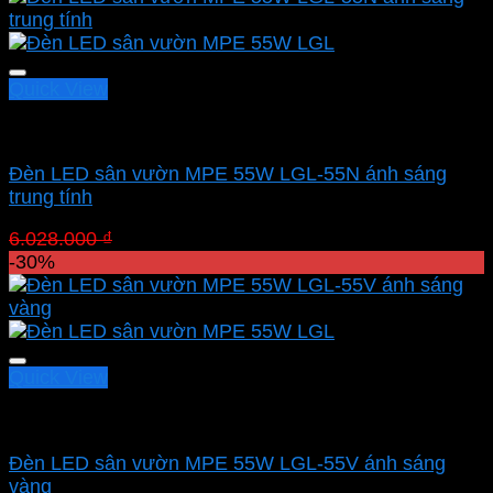
8.143.300 ₫.
là:
5.700.310 ₫.
Quick View
Led sân vườn MPE
Đèn LED sân vườn MPE 55W LGL-55N ánh sáng
trung tính
Giá
Giá
6.028.000
₫
4.219.600
₫
gốc
hiện
-30%
là:
tại
6.028.000 ₫.
là:
4.219.600 ₫.
Quick View
Led sân vườn MPE
Đèn LED sân vườn MPE 55W LGL-55V ánh sáng
vàng