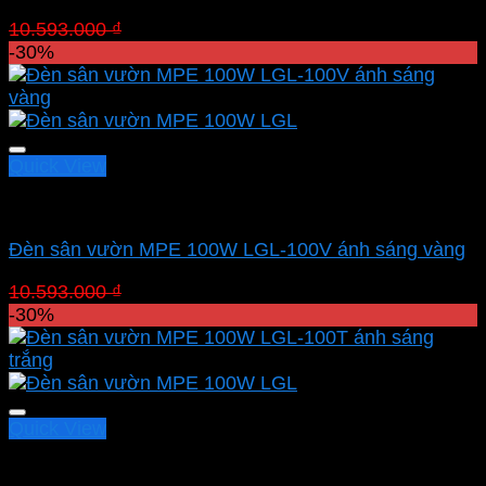
Giá
Giá
10.593.000
₫
7.415.100
₫
gốc
hiện
-30%
là:
tại
10.593.000 ₫.
là:
7.415.100 ₫.
Quick View
Led sân vườn MPE
Đèn sân vườn MPE 100W LGL-100V ánh sáng vàng
Giá
Giá
10.593.000
₫
7.415.100
₫
gốc
hiện
-30%
là:
tại
10.593.000 ₫.
là:
7.415.100 ₫.
Quick View
Led sân vườn MPE