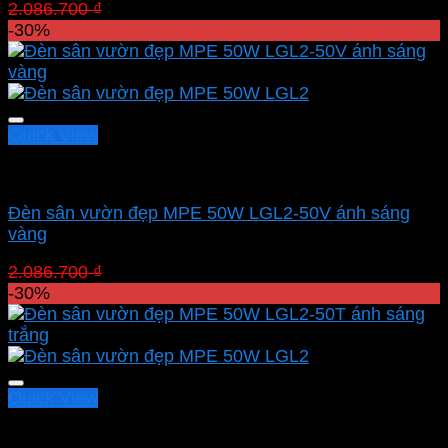
Giá
Giá
2.086.700
₫
1.460.690
₫
gốc
hiện
-30%
là:
tại
2.086.700 ₫.
là:
1.460.690 ₫.
Quick View
Led sân vườn MPE
Đèn sân vườn đẹp MPE 50W LGL2-50V ánh sáng
vàng
Giá
Giá
2.086.700
₫
1.460.690
₫
gốc
hiện
-30%
là:
tại
2.086.700 ₫.
là:
1.460.690 ₫.
Quick View
Led sân vườn MPE