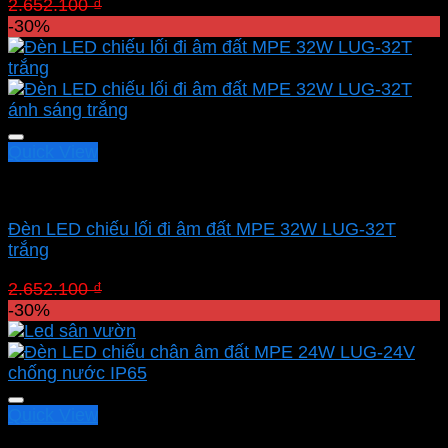
Giá
Giá
2.652.100
₫
1.856.470
₫
gốc
hiện
-30%
là:
tại
2.652.100 ₫.
là:
1.856.470 ₫.
Quick View
Led sân vườn MPE
Đèn LED chiếu lối đi âm đất MPE 32W LUG-32T
trắng
Giá
Giá
2.652.100
₫
1.856.470
₫
gốc
hiện
-30%
là:
tại
2.652.100 ₫.
là:
1.856.470 ₫.
Quick View