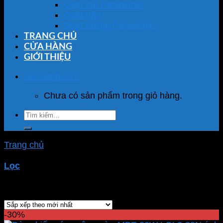
Quạt hút Panasonic
Quạt trần
Quạt tường Panasonic
TRANG CHỦ
CỬA HÀNG
GIỚI THIỆU
Giỏ hàng /
0
₫
Chưa có sản phẩm trong giỏ hàng.
Tìm
kiếm:
Trang chủ
/
Sản phẩm được gắn thẻ “đèn led ngoài
trời”
Lọc
Hiển thị 1–100 của 141 kết quả
-30%