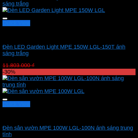
11.803.000 ₫.
là:
8.262.100 ₫.
Quick View
Led sân vườn MPE
Đèn LED Garden Light MPE 150W LGL-150T ánh
sáng trắng
Giá
Giá
11.803.000
₫
8.262.100
₫
gốc
hiện
-30%
là:
tại
11.803.000 ₫.
là:
8.262.100 ₫.
Quick View
Led sân vườn MPE
Đèn sân vườn MPE 100W LGL-100N ánh sáng trung
tính