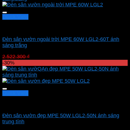
1.765.610 ₫.
Quick View
Led sân vườn MPE
Đèn sân vườn ngoài trời MPE 60W LGL2-60T ánh
sáng trắng
Giá
Giá
2.522.300
₫
1.765.610
₫
gốc
hiện
-30%
là:
tại
2.522.300 ₫.
là:
1.765.610 ₫.
Quick View
Led sân vườn MPE
Đèn sân vườn đẹp MPE 50W LGL2-50N ánh sáng
trung tính