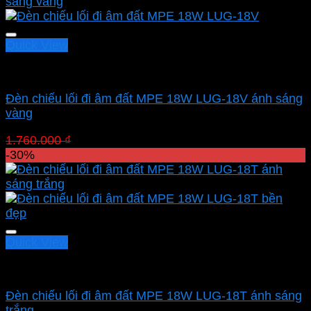
2.070.200 ₫.
là:
1.449.140 ₫.
Quick View
Led sân vườn MPE
Đèn chiếu lối đi âm đất MPE 18W LUG-18V ánh sáng
vàng
Giá
Giá
1.760.000
₫
1.232.000
₫
gốc
hiện
-30%
là:
tại
1.760.000 ₫.
là:
1.232.000 ₫.
Quick View
Led sân vườn MPE
Đèn chiếu lối đi âm đất MPE 18W LUG-18T ánh sáng
trắng