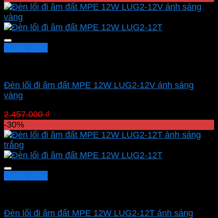
là:
tại
2.846.000 ₫.
là:
1.992.200 ₫.
Quick View
Led sân vườn MPE
Đèn lối đi âm đất MPE 12W LUG2-12V ánh sáng
vàng
Giá
Giá
2.457.000
₫
1.719.900
₫
gốc
hiện
-30%
là:
tại
2.457.000 ₫.
là:
1.719.900 ₫.
Quick View
Led sân vườn MPE
Đèn lối đi âm đất MPE 12W LUG2-12T ánh sáng