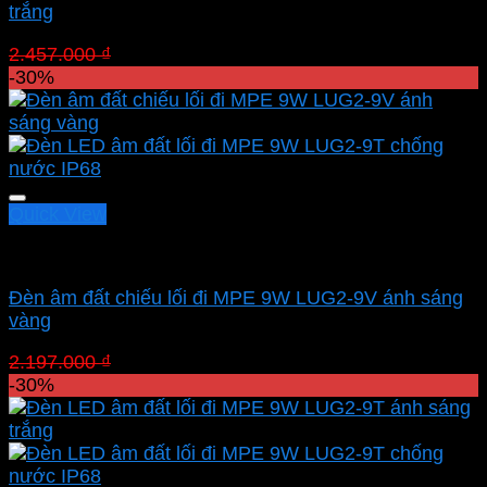
trắng
Giá
Giá
2.457.000
₫
1.719.900
₫
gốc
hiện
-30%
là:
tại
2.457.000 ₫.
là:
1.719.900 ₫.
Quick View
Led sân vườn MPE
Đèn âm đất chiếu lối đi MPE 9W LUG2-9V ánh sáng
vàng
Giá
Giá
2.197.000
₫
1.537.900
₫
gốc
hiện
-30%
là:
tại
2.197.000 ₫.
là:
1.537.900 ₫.