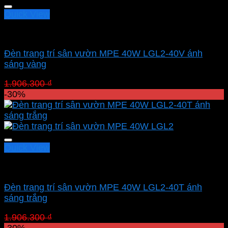
Quick View
Led sân vườn MPE
Đèn trang trí sân vườn MPE 40W LGL2-40V ánh
sáng vàng
Giá
Giá
1.906.300
₫
1.334.410
₫
gốc
hiện
-30%
là:
tại
1.906.300 ₫.
là:
1.334.410 ₫.
Quick View
Led sân vườn MPE
Đèn trang trí sân vườn MPE 40W LGL2-40T ánh
sáng trắng
Giá
Giá
1.906.300
₫
1.334.410
₫
gốc
hiện