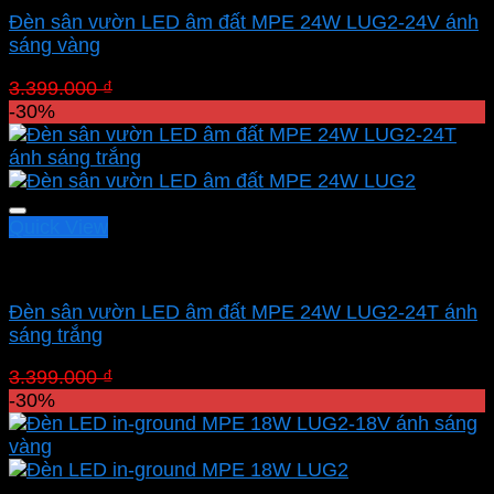
Đèn sân vườn LED âm đất MPE 24W LUG2-24V ánh
sáng vàng
Giá
Giá
3.399.000
₫
2.379.300
₫
gốc
hiện
-30%
là:
tại
3.399.000 ₫.
là:
2.379.300 ₫.
Quick View
Led sân vườn MPE
Đèn sân vườn LED âm đất MPE 24W LUG2-24T ánh
sáng trắng
Giá
Giá
3.399.000
₫
2.379.300
₫
gốc
hiện
-30%
là:
tại
3.399.000 ₫.
là:
2.379.300 ₫.