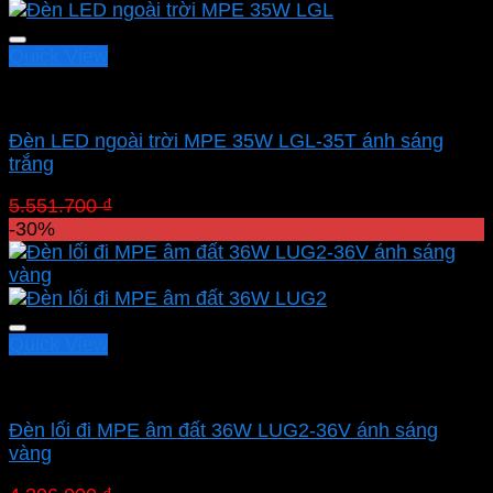
3.886.190 ₫.
Quick View
Led sân vườn MPE
Đèn LED ngoài trời MPE 35W LGL-35T ánh sáng
trắng
Giá
Giá
5.551.700
₫
3.886.190
₫
gốc
hiện
-30%
là:
tại
5.551.700 ₫.
là:
3.886.190 ₫.
Quick View
Led sân vườn MPE
Đèn lối đi MPE âm đất 36W LUG2-36V ánh sáng
vàng