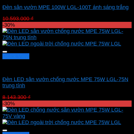
Đèn sân vườn MPE 100W LGL-100T ánh sáng trắng
Giá
Giá
10.593.000
₫
7.415.100
₫
gốc
hiện
-30%
là:
tại
10.593.000 ₫.
là:
7.415.100 ₫.
Quick View
Led sân vườn MPE
Đèn LED sân vườn chống nước MPE 75W LGL-75N
trung tính
Giá
Giá
8.143.300
₫
5.700.310
₫
gốc
hiện
-30%
là:
tại
8.143.300 ₫.
là:
5.700.310 ₫.