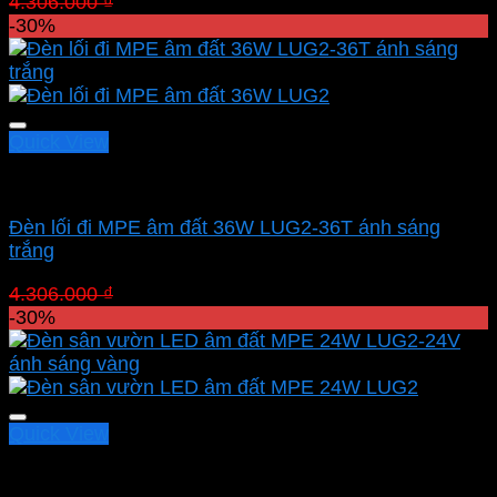
Giá
Giá
4.306.000
₫
3.014.200
₫
gốc
hiện
-30%
là:
tại
4.306.000 ₫.
là:
3.014.200 ₫.
Quick View
Led sân vườn MPE
Đèn lối đi MPE âm đất 36W LUG2-36T ánh sáng
trắng
Giá
Giá
4.306.000
₫
3.014.200
₫
gốc
hiện
-30%
là:
tại
4.306.000 ₫.
là:
3.014.200 ₫.
Quick View
Led sân vườn MPE