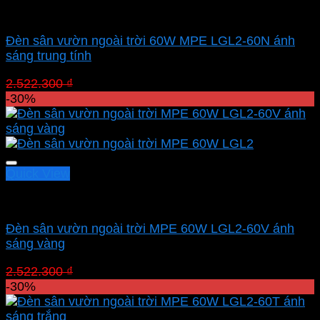
Led sân vườn MPE
Đèn sân vườn ngoài trời 60W MPE LGL2-60N ánh
sáng trung tính
Giá
Giá
2.522.300
₫
1.765.610
₫
gốc
hiện
-30%
là:
tại
2.522.300 ₫.
là:
1.765.610 ₫.
Quick View
Led sân vườn MPE
Đèn sân vườn ngoài trời MPE 60W LGL2-60V ánh
sáng vàng
Giá
Giá
2.522.300
₫
1.765.610
₫
gốc
hiện
-30%
là:
tại
2.522.300 ₫.
là: