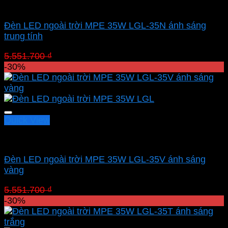
Led sân vườn MPE
Đèn LED ngoài trời MPE 35W LGL-35N ánh sáng
trung tính
Giá
Giá
5.551.700
₫
3.886.190
₫
gốc
hiện
-30%
là:
tại
5.551.700 ₫.
là:
3.886.190 ₫.
Quick View
Led sân vườn MPE
Đèn LED ngoài trời MPE 35W LGL-35V ánh sáng
vàng
Giá
Giá
5.551.700
₫
3.886.190
₫
gốc
hiện
-30%
là:
tại
5.551.700 ₫.
là: