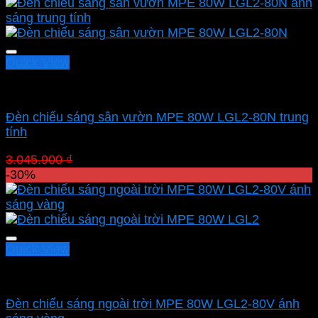
Quick View
Led sân vườn MPE
Đèn chiếu sáng sân vườn MPE 80W LGL2-80N trung
tính
Giá
Giá
3.045.900
₫
2.132.130
₫
gốc
hiện
-30%
là:
tại
3.045.900 ₫.
là:
2.132.130 ₫.
Quick View
Led sân vườn MPE
Đèn chiếu sáng ngoài trời MPE 80W LGL2-80V ánh