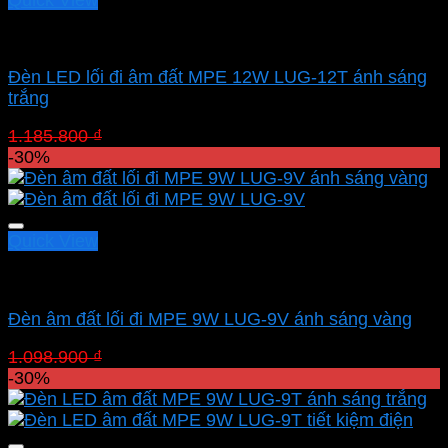
Led sân vườn MPE
Đèn LED lối đi âm đất MPE 12W LUG-12T ánh sáng
trắng
Giá
Giá
1.185.800
₫
830.060
₫
gốc
hiện
-30%
là:
tại
1.185.800 ₫.
là:
830.060 ₫.
Quick View
Led sân vườn MPE
Đèn âm đất lối đi MPE 9W LUG-9V ánh sáng vàng
Giá
Giá
1.098.900
₫
769.230
₫
gốc
hiện
-30%
là:
tại
1.098.900 ₫.
là:
769.230 ₫.