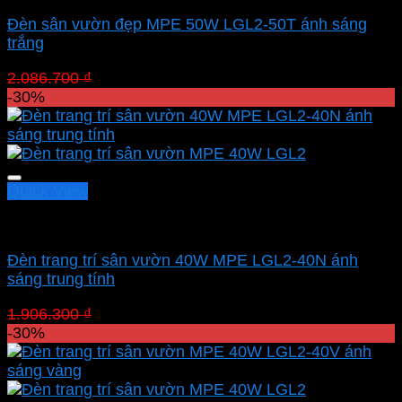
Đèn sân vườn đẹp MPE 50W LGL2-50T ánh sáng
trắng
Giá
Giá
2.086.700
₫
1.460.690
₫
gốc
hiện
-30%
là:
tại
2.086.700 ₫.
là:
1.460.690 ₫.
Quick View
Led sân vườn MPE
Đèn trang trí sân vườn 40W MPE LGL2-40N ánh
sáng trung tính
Giá
Giá
1.906.300
₫
1.334.410
₫
gốc
hiện
-30%
là:
tại
1.906.300 ₫.
là:
1.334.410 ₫.