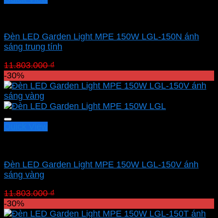
Led sân vườn MPE
Đèn LED Garden Light MPE 150W LGL-150N ánh
sáng trung tính
Giá
Giá
11.803.000
₫
8.262.100
₫
gốc
hiện
-30%
là:
tại
11.803.000 ₫.
là:
8.262.100 ₫.
Quick View
Led sân vườn MPE
Đèn LED Garden Light MPE 150W LGL-150V ánh
sáng vàng
Giá
Giá
11.803.000
₫
8.262.100
₫
gốc
hiện
-30%
là:
tại