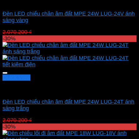
Led sân vườn MPE
Đèn LED chiếu chân âm đất MPE 24W LUG-24V ánh
sáng vàng
Giá
Giá
2.070.200
₫
1.449.140
₫
gốc
hiện
-30%
là:
tại
2.070.200 ₫.
là:
1.449.140 ₫.
Quick View
Led sân vườn MPE
Đèn LED chiếu chân âm đất MPE 24W LUG-24T ánh
sáng trắng
Giá
Giá
2.070.200
₫
1.449.140
₫
gốc
hiện
-30%
là:
tại