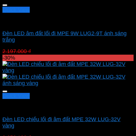
Quick View
Led sân vườn MPE
Đèn LED âm đất lối đi MPE 9W LUG2-9T ánh sáng
trắng
Giá
Giá
2.197.000
₫
1.537.900
₫
gốc
hiện
-30%
là:
tại
2.197.000 ₫.
là:
1.537.900 ₫.
Quick View
Led sân vườn MPE
Đèn LED chiếu lối đi âm đất MPE 32W LUG-32V
vàng