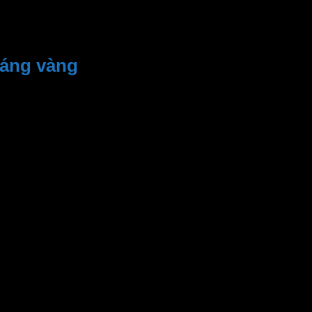
sáng vàng
độ bền cao và tuổi thọ 30,000 giờ
 suốt, chịu va đập cao, tốc độ truyền sáng lên đến 95%. Có
ai và dây cáp bằng chất liệu cao su bảo vệ môi trường,