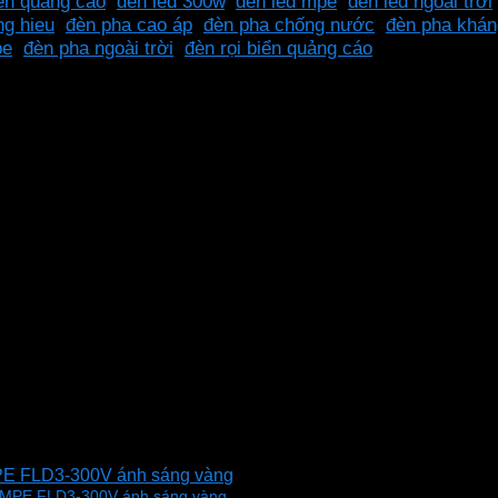
iển quảng cáo
,
đèn led 300w
,
đèn led mpe
,
đèn led ngoài trời
ng hieu
,
đèn pha cao áp
,
đèn pha chống nước
,
đèn pha khá
pe
,
đèn pha ngoài trời
,
đèn rọi biển quảng cáo
ánh sáng vàng làm bằng vật liệu bền chắc, chống nước, khá
MPE FLD3-300V ánh sáng vàng
W MPE FLD3-300V ánh sáng vàng