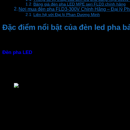
Bảng giá đèn pha LED MPE seri FLD3 chính hãng
Nơi mua đèn pha FLD3-300V Chính Hãng – Đại lý P
Liên hệ với Đại lý Phan Dương Minh
Đặc điểm nổi bật của đèn led pha 
– Đạt chuẩn IP65
Đèn pha LED
đạt chuẩn IP65 chống va đập, ngăn bụi và kh
– Tuổi thọ đèn cao
Làm bằng chất liệu cao cấp, sản xuất theo tiêu chuẩn ch
Đèn led pha bảng hiệu 300W MPE FLD3-300V
– Chất liệu cao cấp, bền bỉ
Đèn LED pha ngoài trời
Viền đèn làm bằng hợp kim nhôm, 
thể ngăn phản chiếu qua kiếng, hệ số phản xạ lên đến 96%
chống chịu tốt các tác động của thời tiết