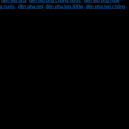
,
đèn led pha
,
đèn led pha chống nước
,
đèn led pha mpe
,
ng nước
,
đèn pha led
,
đèn pha led 300w
,
đèn pha led chống
ng bụi IP65. Mang đến nguồn sáng cao và chất lượng,