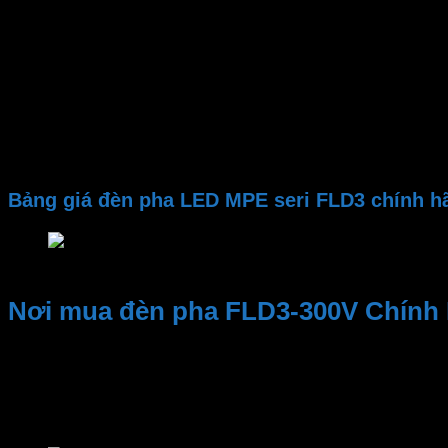
Quang thông
Nhiệt độ màu CCT
CRI
Chip LED
Hệ số công suất (PF)
Điện áp
Bảng giá đèn pha LED MPE seri FLD3 chính h
Bảng giá đèn pha LED MPE seri FLD3 chính hãng
Nơi mua đèn pha FLD3-300V Chính 
Kinh nghiệm và Uy tín, Cung cấp sản phẩm chất lượng. Nhâ
Đại lý thiết bị điện Phan Dương Minh
là một trong những
thiết bị đóng ngắt
,
thiết bị điện MPE
,
công tắc ổ cắm
,..