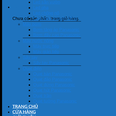
Led sân vườn
Giỏ hàng
Led pha
Led chống nổ
Cảm biến chuyển động
Chưa có sản phẩm trong giỏ hàng.
Máy bơm
Bơm tăng áp Panasonic
Bơm đẩy cao Panasonic
Máy nước nóng
Máy trực tiếp
Máy gián tiếp
Sấy tay
Sấy tay Panasonic
Quạt điện
Quạt bàn Panasonic
Quạt đảo Panasonic
Quạt đứng Panasonic
Quạt hút Panasonic
Quạt trần
Quạt tường Panasonic
TRANG CHỦ
CỬA HÀNG