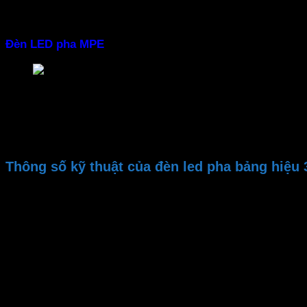
– Hiệu suất phát sáng cao, tiết kiệm điện
Đèn LED pha MPE
dùng chip LED SMD 2835 hiện đại. Mang
Đèn Led Pha seri FLD3 MPE
– Lắp đặt dễ dàng
Đèn pha chống nước
có thiết kế gọn nhẹ người dùng dễ 
Thông số kỹ thuật của đèn led pha bảng hiệ
Thương hiệu
Mã sản phẩm
Bảo hành
Công suất
Góc chiếu
Tuổi thọ
Kích thước