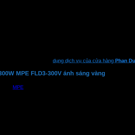
 đến ánh sáng trung thực, hiệu suất sáng cao nhưng vẫn đ
dàng tự lắp đặt hoặc sử
dụng dịch vụ của cửa hàng
Phan D
u 300W MPE FLD3-300V ánh sáng vàng
MPE
FLD3-300V
36 tháng
300W
120 độ
30,000 giờ
542 x 443 x 70 mm