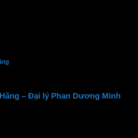
36,000Lm
2800-3200K
>80 Ra
SMD 2835
>0.9
220 – 240VAC
ãng
Hãng – Đại lý Phan Dương Minh
n viên tư vấn nhiệt tình, dịch vụ sau bán hàng
 địa điểm đáng tin cậy để tìm kiếm các sản phẩm của
MPE