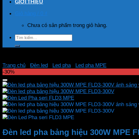
GIỚI THIỆU
Giỏ hàng /
0
₫
Chưa có sản phẩm trong giỏ hàng.
Tìm
kiếm:
Trang chủ
/
Đèn led
/
Led pha
/
Led pha MPE
-30%
Đèn led pha bảng hiệu 300W MPE F