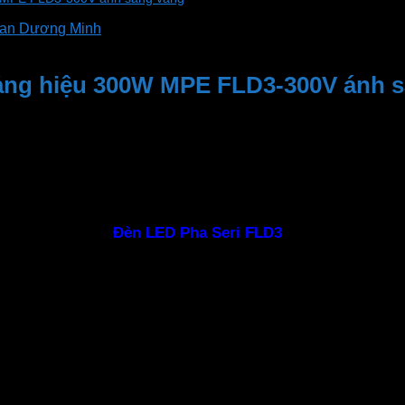
han Dương Minh
bảng hiệu 300W MPE FLD3-300V ánh 
áng nước tối ưu. Giúp đèn hoạt động tốt và ổn định lâu dài
âu Âu CE – RoHS.
Đèn LED Pha Seri FLD3
của MPE đảm bảo 
bề mặt được sơn tĩnh điện truyền nhiệt tốt. Mặt kính trong
. PCB làm bằng nhôm dẫn nhiệt cao, cách điện 100%. Vòng đ