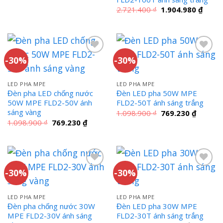
2.721.400 ₫.
là:
Giá
Giá
2.721.400
₫
1.904.980
₫
1.904.980 ₫.
gốc
hiện
là:
tại
2.721.400 ₫.
là:
1.904
-30%
-30%
LED PHA MPE
LED PHA MPE
Đèn pha LED chống nước
Đèn LED pha 50W MPE
50W MPE FLD2-50V ánh
FLD2-50T ánh sáng trắng
sáng vàng
Giá
Giá
1.098.900
₫
769.230
₫
gốc
hiện
Giá
Giá
1.098.900
₫
769.230
₫
là:
tại
gốc
hiện
1.098.900 ₫.
là:
là:
tại
769.230
1.098.900 ₫.
là:
769.230 ₫.
-30%
-30%
LED PHA MPE
LED PHA MPE
Đèn pha chống nước 30W
Đèn LED pha 30W MPE
MPE FLD2-30V ánh sáng
FLD2-30T ánh sáng trắng