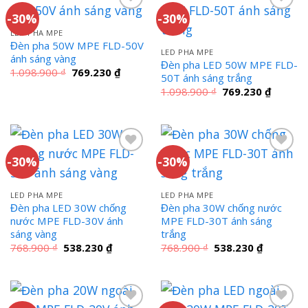
-30%
-30%
LED PHA MPE
Đèn pha 50W MPE FLD-50V
LED PHA MPE
ánh sáng vàng
Đèn pha LED 50W MPE FLD-
Giá
Giá
1.098.900
₫
769.230
₫
50T ánh sáng trắng
gốc
hiện
là:
tại
Giá
Giá
1.098.900
₫
769.230
₫
1.098.900 ₫.
là:
gốc
hiện
769.230 ₫.
là:
tại
1.098.900 ₫.
là:
769.230
-30%
-30%
LED PHA MPE
LED PHA MPE
Đèn pha LED 30W chống
Đèn pha 30W chống nước
nước MPE FLD-30V ánh
MPE FLD-30T ánh sáng
sáng vàng
trắng
Giá
Giá
Giá
Giá
768.900
₫
538.230
₫
768.900
₫
538.230
₫
gốc
hiện
gốc
hiện
là:
tại
là:
tại
768.900 ₫.
là:
768.900 ₫.
là:
538.230 ₫.
538.230 ₫