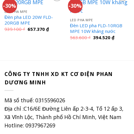
-30%
-30%
LED PHA MPE
Đèn pha LED 20W FLD-
LED PHA MPE
20RGB MPE
Đèn LED pha FLD-10RGB
Giá
Giá
939.100
₫
657.370
₫
MPE 10W kháng nước
gốc
hiện
là:
tại
Giá
Giá
563.600
₫
394.520
₫
939.100 ₫.
là:
gốc
hiện
657.370 ₫.
là:
tại
563.600 ₫.
là:
394.520 ₫
CÔNG TY TNHH XD KT CƠ ĐIỆN PHAN
DƯƠNG MINH
Mã số thuế: 0315596026
Địa chỉ :C16/6E Đường Liên ấp 2-3-4, Tổ 12 ấp 3,
Xã Vĩnh Lộc, Thành phố Hồ Chí Minh, Việt Nam
Hotline: 0937967269