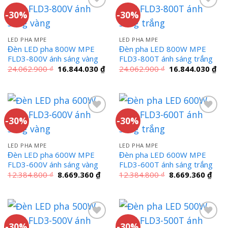
-30%
-30%
LED PHA MPE
LED PHA MPE
Đèn LED pha 800W MPE
Đèn pha LED 800W MPE
FLD3-800V ánh sáng vàng
FLD3-800T ánh sáng trắng
Giá
Giá
Giá
Giá
24.062.900
₫
16.844.030
₫
24.062.900
₫
16.844.030
₫
gốc
hiện
gốc
hiệ
là:
tại
là:
tại
24.062.900 ₫.
là:
24.062.900 ₫.
là:
16.844.030 ₫.
16.
-30%
-30%
LED PHA MPE
LED PHA MPE
Đèn LED pha 600W MPE
Đèn pha LED 600W MPE
FLD3-600V ánh sáng vàng
FLD3-600T ánh sáng trắng
Giá
Giá
Giá
Giá
12.384.800
₫
8.669.360
₫
12.384.800
₫
8.669.360
₫
gốc
hiện
gốc
hiện
là:
tại
là:
tại
12.384.800 ₫.
là:
12.384.800 ₫.
là:
8.669.360 ₫.
8.66
-30%
-30%