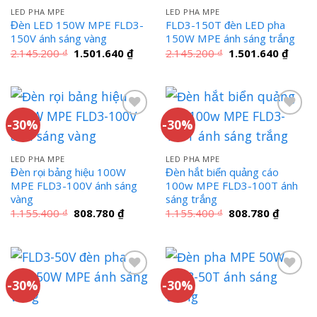
LED PHA MPE
LED PHA MPE
Đèn LED 150W MPE FLD3-
FLD3-150T đèn LED pha
150V ánh sáng vàng
150W MPE ánh sáng trắng
Giá
Giá
Giá
Giá
2.145.200
₫
1.501.640
₫
2.145.200
₫
1.501.640
₫
gốc
hiện
gốc
hiện
là:
tại
là:
tại
2.145.200 ₫.
là:
2.145.200 ₫.
là:
1.501.640 ₫.
1.501
-30%
-30%
LED PHA MPE
LED PHA MPE
Đèn rọi bảng hiệu 100W
Đèn hắt biển quảng cáo
MPE FLD3-100V ánh sáng
100w MPE FLD3-100T ánh
vàng
sáng trắng
Giá
Giá
Giá
Giá
1.155.400
₫
808.780
₫
1.155.400
₫
808.780
₫
gốc
hiện
gốc
hiện
là:
tại
là:
tại
1.155.400 ₫.
là:
1.155.400 ₫.
là:
808.780 ₫.
808.780
-30%
-30%