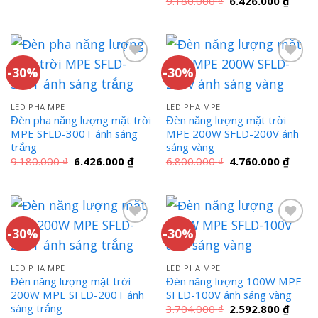
9.180.000
₫
6.426.000
₫
232.330 ₫.
gốc
hiện
là:
tại
9.180.000 ₫.
là:
6.426
-30%
-30%
LED PHA MPE
LED PHA MPE
Đèn pha năng lượng mặt trời
Đèn năng lượng mặt trời
MPE SFLD-300T ánh sáng
MPE 200W SFLD-200V ánh
trắng
sáng vàng
Giá
Giá
Giá
Giá
9.180.000
₫
6.426.000
₫
6.800.000
₫
4.760.000
₫
gốc
hiện
gốc
hiện
là:
tại
là:
tại
9.180.000 ₫.
là:
6.800.000 ₫.
là:
6.426.000 ₫.
4.760
-30%
-30%
LED PHA MPE
LED PHA MPE
Đèn năng lượng mặt trời
Đèn năng lượng 100W MPE
200W MPE SFLD-200T ánh
SFLD-100V ánh sáng vàng
sáng trắng
Giá
Giá
3.704.000
₫
2.592.800
₫