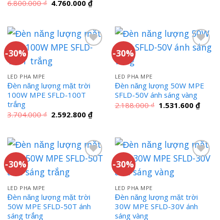
gốc
hiện
Giá
Giá
6.800.000
₫
4.760.000
₫
là:
tại
gốc
hiện
3.704.000 ₫.
là:
là:
tại
2.592
6.800.000 ₫.
là:
4.760.000 ₫.
-30%
-30%
LED PHA MPE
LED PHA MPE
Đèn năng lượng mặt trời
Đèn năng lượng 50W MPE
100W MPE SFLD-100T
SFLD-50V ánh sáng vàng
trắng
Giá
Giá
2.188.000
₫
1.531.600
₫
gốc
hiện
Giá
Giá
3.704.000
₫
2.592.800
₫
là:
tại
gốc
hiện
2.188.000 ₫.
là:
là:
tại
1.531
3.704.000 ₫.
là:
2.592.800 ₫.
-30%
-30%
LED PHA MPE
LED PHA MPE
Đèn năng lượng mặt trời
Đèn năng lượng mặt trời
50W MPE SFLD-50T ánh
30W MPE SFLD-30V ánh
sáng trắng
sáng vàng