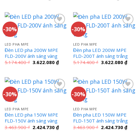
gốc
hiện
gốc
hiện
là:
tại
là:
tại
369.900 ₫.
là:
369.900 ₫.
là:
258.930 ₫.
258.930 ₫
-30%
-30%
LED PHA MPE
LED PHA MPE
Đèn LED pha 200W MPE
Đèn pha LED 200W MPE
FLD-200V ánh sáng vàng
FLD-200T ánh sáng trắng
Giá
Giá
Giá
Giá
5.174.400
₫
3.622.080
₫
5.174.400
₫
3.622.080
₫
gốc
hiện
gốc
hiện
là:
tại
là:
tại
5.174.400 ₫.
là:
5.174.400 ₫.
là:
3.622.080 ₫.
3.622
-30%
-30%
LED PHA MPE
LED PHA MPE
Đèn LED pha 150W MPE
Đèn pha LED 150W MPE
FLD-150V ánh sáng vàng
FLD-150T ánh sáng trắng
Giá
Giá
Giá
Giá
3.463.900
₫
2.424.730
₫
3.463.900
₫
2.424.730
₫
gốc
hiện
gốc
hiện
là:
tại
là:
tại
3.463.900 ₫.
là:
3.463.900 ₫.
là: