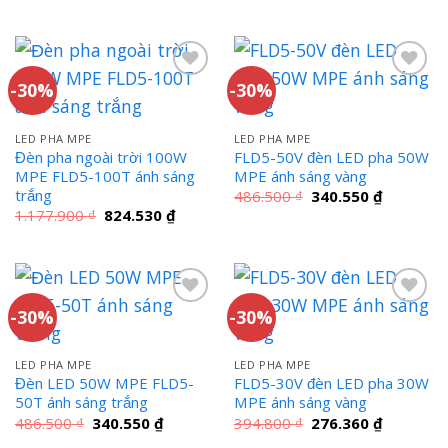
gốc
hiện
1.885.700 ₫.
là:
là:
tại
1.319.990 ₫.
1.177.900 ₫.
là:
824.530
-30%
-30%
LED PHA MPE
LED PHA MPE
Đèn pha ngoài trời 100W
FLD5-50V đèn LED pha 50W
MPE FLD5-100T ánh sáng
MPE ánh sáng vàng
trắng
Giá
Giá
486.500
₫
340.550
₫
gốc
hiện
Giá
Giá
1.177.900
₫
824.530
₫
là:
tại
gốc
hiện
486.500 ₫.
là:
là:
tại
340.550 ₫
1.177.900 ₫.
là:
824.530 ₫.
-30%
-30%
LED PHA MPE
LED PHA MPE
Đèn LED 50W MPE FLD5-
FLD5-30V đèn LED pha 30W
50T ánh sáng trắng
MPE ánh sáng vàng
Giá
Giá
Giá
Giá
486.500
₫
340.550
₫
394.800
₫
276.360
₫
gốc
hiện
gốc
hiện