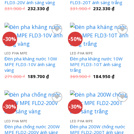
FLD3-20V ánh sáng vàng
FLD3-20T ánh sáng trắng
Giá
Giá
Giá
Giá
331.900
₫
232.330
₫
331.900
₫
232.330
₫
gốc
hiện
gốc
hiện
là:
tại
là:
tại
331.900 ₫.
là:
331.900 ₫.
là:
232.330 ₫.
232.330 ₫
-30%
-50%
LED PHA MPE
LED PHA MPE
Đèn pha kháng nước 10W
Đèn pha kháng nước 10W
MPE FLD3-10V ánh sáng
MPE FLD3-10T ánh sáng
vàng
trắng
Giá
Giá
Giá
Giá
271.000
₫
189.700
₫
369.900
₫
184.950
₫
gốc
hiện
gốc
hiện
là:
tại
là:
tại
271.000 ₫.
là:
369.900 ₫.
là:
189.700 ₫.
184.950 ₫
-30%
-30%
LED PHA MPE
LED PHA MPE
Đèn pha chống nước 200W
Đèn pha 200W chống nước
MPE FLD2-200V ánh sáng
MPE FLD2-200T ánh sáng