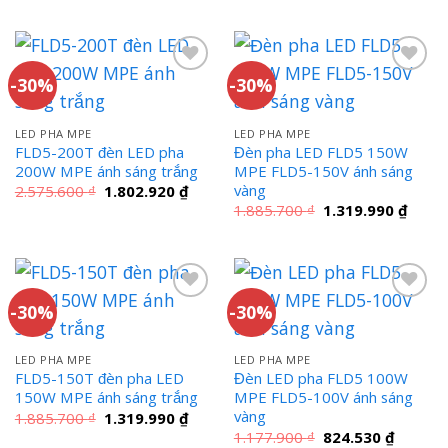
là:
tại
là:
tại
5.254.400 ₫.
là:
2.575.600 ₫.
là:
3.678.080 ₫.
1.802
-30%
-30%
LED PHA MPE
LED PHA MPE
FLD5-200T đèn LED pha
Đèn pha LED FLD5 150W
200W MPE ánh sáng trắng
MPE FLD5-150V ánh sáng
vàng
Giá
Giá
2.575.600
₫
1.802.920
₫
gốc
hiện
Giá
Giá
1.885.700
₫
1.319.990
₫
là:
tại
gốc
hiện
2.575.600 ₫.
là:
là:
tại
1.802.920 ₫.
1.885.700 ₫.
là:
1.319
-30%
-30%
LED PHA MPE
LED PHA MPE
FLD5-150T đèn pha LED
Đèn LED pha FLD5 100W
150W MPE ánh sáng trắng
MPE FLD5-100V ánh sáng
vàng
Giá
Giá
1.885.700
₫
1.319.990
₫
gốc
hiện
Giá
Giá
1.177.900
₫
824.530
₫
là:
tại