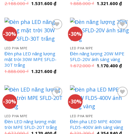
Giá
Giá
Giá
Giá
2.188.000
₫
1.531.600
₫
1.888.000
₫
1.321.600
₫
gốc
hiện
gốc
hiện
là:
tại
là:
tại
2.188.000 ₫.
là:
1.888.000 ₫.
là:
1.531.600 ₫.
1.321
-30%
-30%
LED PHA MPE
LED PHA MPE
Đèn pha LED năng lượng
Đèn năng lượng 20W MPE
mặt trời 30W MPE SFLD-
SFLD-20V ánh sáng vàng
30T trắng
Giá
Giá
1.672.000
₫
1.170.400
₫
gốc
hiện
Giá
Giá
1.888.000
₫
1.321.600
₫
là:
tại
gốc
hiện
1.672.000 ₫.
là:
là:
tại
1.170
1.888.000 ₫.
là:
1.321.600 ₫.
-30%
-30%
LED PHA MPE
LED PHA MPE
Đèn LED năng lượng mặt
Đèn pha LED MPE 400W
trời MPE SFLD-20T trắng
FLD5-400V ánh sáng vàng
Giá
Giá
Giá
Giá
1.672.000
₫
1.170.400
₫
6.221.200
₫
4.354.840
₫