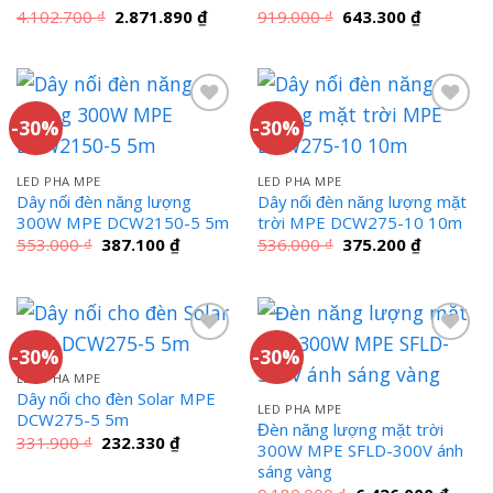
Giá
Giá
Giá
Giá
4.102.700
₫
2.871.890
₫
919.000
₫
643.300
₫
gốc
hiện
gốc
hiện
là:
tại
là:
tại
4.102.700 ₫.
là:
919.000 ₫.
là:
2.871.890 ₫.
643.300 ₫
-30%
-30%
LED PHA MPE
LED PHA MPE
Dây nối đèn năng lượng
Dây nối đèn năng lượng mặt
300W MPE DCW2150-5 5m
trời MPE DCW275-10 10m
Giá
Giá
Giá
Giá
553.000
₫
387.100
₫
536.000
₫
375.200
₫
gốc
hiện
gốc
hiện
là:
tại
là:
tại
553.000 ₫.
là:
536.000 ₫.
là:
387.100 ₫.
375.200 ₫
-30%
-30%
LED PHA MPE
Dây nối cho đèn Solar MPE
LED PHA MPE
DCW275-5 5m
Đèn năng lượng mặt trời
Giá
Giá
331.900
₫
232.330
₫
300W MPE SFLD-300V ánh
gốc
hiện
sáng vàng
là:
tại
331.900 ₫.
là:
Giá
Giá