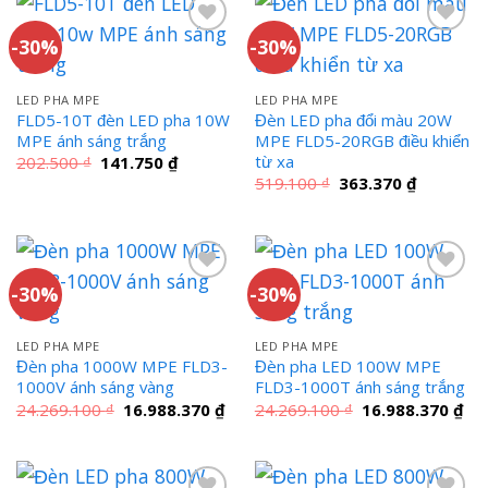
-30%
-30%
LED PHA MPE
LED PHA MPE
FLD5-10T đèn LED pha 10W
Đèn LED pha đổi màu 20W
MPE ánh sáng trắng
MPE FLD5-20RGB điều khiển
từ xa
Giá
Giá
202.500
₫
141.750
₫
gốc
hiện
Giá
Giá
519.100
₫
363.370
₫
là:
tại
gốc
hiện
202.500 ₫.
là:
là:
tại
141.750 ₫.
519.100 ₫.
là:
363.370 ₫
-30%
-30%
LED PHA MPE
LED PHA MPE
Đèn pha 1000W MPE FLD3-
Đèn pha LED 100W MPE
1000V ánh sáng vàng
FLD3-1000T ánh sáng trắng
Giá
Giá
Giá
Giá
24.269.100
₫
16.988.370
₫
24.269.100
₫
16.988.370
₫
gốc
hiện
gốc
hiệ
là:
tại
là:
tại
24.269.100 ₫.
là:
24.269.100 ₫.
là:
16.988.370 ₫.
16.