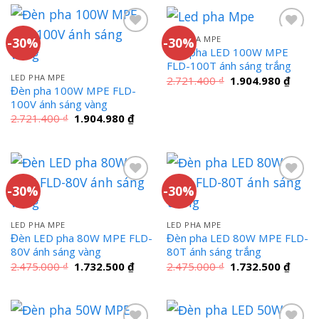
2.424.730 ₫.
2.424
LED PHA MPE
-30%
-30%
Đèn pha LED 100W MPE
FLD-100T ánh sáng trắng
LED PHA MPE
Giá
Giá
2.721.400
₫
1.904.980
₫
gốc
hiện
Đèn pha 100W MPE FLD-
là:
tại
100V ánh sáng vàng
2.721.400 ₫.
là:
Giá
Giá
2.721.400
₫
1.904.980
₫
1.904
gốc
hiện
là:
tại
2.721.400 ₫.
là:
1.904.980 ₫.
-30%
-30%
LED PHA MPE
LED PHA MPE
Đèn LED pha 80W MPE FLD-
Đèn pha LED 80W MPE FLD-
80V ánh sáng vàng
80T ánh sáng trắng
Giá
Giá
Giá
Giá
2.475.000
₫
1.732.500
₫
2.475.000
₫
1.732.500
₫
gốc
hiện
gốc
hiện
là:
tại
là:
tại
2.475.000 ₫.
là:
2.475.000 ₫.
là:
1.732.500 ₫.
1.732