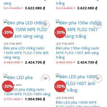
vàng
trắng
Giá
Giá
Giá
Giá
5.174.400
₫
3.622.080
₫
5.174.400
₫
3.622.080
₫
gốc
hiện
gốc
hiện
là:
tại
là:
tại
5.174.400 ₫.
là:
5.174.400 ₫.
là:
3.622.080 ₫.
3.622
-30%
-30%
LED PHA MPE
LED PHA MPE
Đèn pha LED chống nước
Đèn pha 150w chống nước
150W MPE FLD2-150V ánh
MPE FLD2-150T ánh sáng
sáng vàng
trắng
Giá
Giá
Giá
Giá
3.463.900
₫
2.424.730
₫
3.463.900
₫
2.424.730
₫
gốc
hiện
gốc
hiện
là:
tại
là:
tại
3.463.900 ₫.
là:
3.463.900 ₫.
là:
2.424.730 ₫.
2.424
LED PHA MPE
-30%
-30%
Đèn LED pha chống nước
100W MPE FLD2-100V vàng
LED PHA MPE
Giá
Giá
2.721.400
₫
1.904.980
₫
gốc
hiện
Đèn LED pha 100W MPE
là:
tại
FLD2-100T ánh sáng trắng