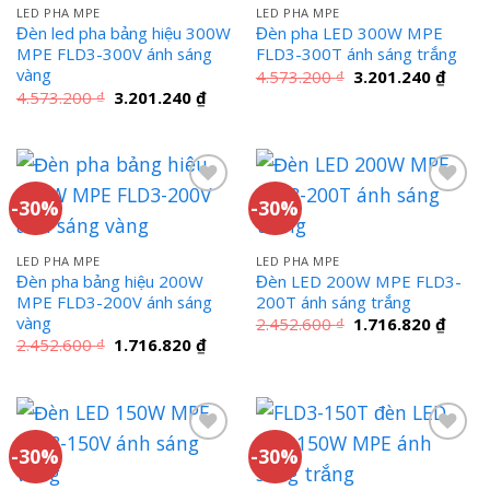
LED PHA MPE
LED PHA MPE
Đèn led pha bảng hiệu 300W
Đèn pha LED 300W MPE
MPE FLD3-300V ánh sáng
FLD3-300T ánh sáng trắng
vàng
Giá
Giá
4.573.200
₫
3.201.240
₫
gốc
hiện
Giá
Giá
4.573.200
₫
3.201.240
₫
là:
tại
gốc
hiện
4.573.200 ₫.
là:
là:
tại
3.201
4.573.200 ₫.
là:
3.201.240 ₫.
-30%
-30%
LED PHA MPE
LED PHA MPE
Đèn pha bảng hiệu 200W
Đèn LED 200W MPE FLD3-
MPE FLD3-200V ánh sáng
200T ánh sáng trắng
vàng
Giá
Giá
2.452.600
₫
1.716.820
₫
gốc
hiện
Giá
Giá
2.452.600
₫
1.716.820
₫
là:
tại
gốc
hiện
2.452.600 ₫.
là:
là:
tại
1.716
2.452.600 ₫.
là:
1.716.820 ₫.
-30%
-30%