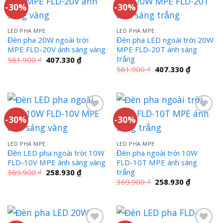
-30%
-30%
LED PHA MPE
LED PHA MPE
Đèn pha 20W ngoài trời
Đèn pha LED ngoài trời 20W
MPE FLD-20V ánh sáng vàng
MPE FLD-20T ánh sáng
trắng
Giá
Giá
581.900
₫
407.330
₫
gốc
hiện
Giá
Giá
581.900
₫
407.330
₫
là:
tại
gốc
hiện
581.900 ₫.
là:
là:
tại
407.330 ₫.
581.900 ₫.
là:
407.330 ₫
-30%
-30%
LED PHA MPE
LED PHA MPE
Đèn LED pha ngoài trời 10W
Đèn pha ngoài trời 10W
FLD-10V MPE ánh sáng vàng
FLD-10T MPE ánh sáng
trắng
Giá
Giá
369.900
₫
258.930
₫
gốc
hiện
Giá
Giá
369.900
₫
258.930
₫
là:
tại
gốc
hiện
369.900 ₫.
là:
là:
tại
258.930 ₫.
369.900 ₫.
là:
258.930 ₫