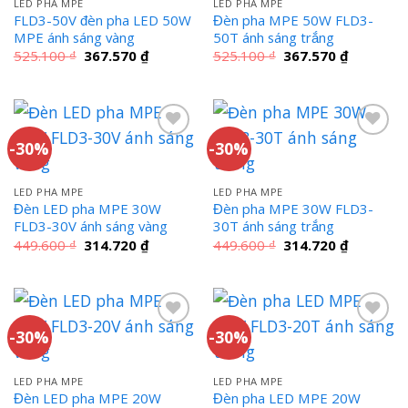
LED PHA MPE
LED PHA MPE
FLD3-50V đèn pha LED 50W
Đèn pha MPE 50W FLD3-
MPE ánh sáng vàng
50T ánh sáng trắng
Giá
Giá
Giá
Giá
525.100
₫
367.570
₫
525.100
₫
367.570
₫
gốc
hiện
gốc
hiện
là:
tại
là:
tại
525.100 ₫.
là:
525.100 ₫.
là:
367.570 ₫.
367.570 ₫
-30%
-30%
LED PHA MPE
LED PHA MPE
Đèn LED pha MPE 30W
Đèn pha MPE 30W FLD3-
FLD3-30V ánh sáng vàng
30T ánh sáng trắng
Giá
Giá
Giá
Giá
449.600
₫
314.720
₫
449.600
₫
314.720
₫
gốc
hiện
gốc
hiện
là:
tại
là:
tại
449.600 ₫.
là:
449.600 ₫.
là:
314.720 ₫.
314.720 ₫
-30%
-30%
LED PHA MPE
LED PHA MPE
Đèn LED pha MPE 20W
Đèn pha LED MPE 20W