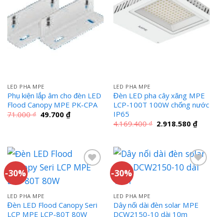
LED PHA MPE
LED PHA MPE
Phụ kiện lắp âm cho đèn LED
Đèn LED pha cây xăng MPE
Flood Canopy MPE PK-CPA
LCP-100T 100W chống nước
IP65
Giá
Giá
71.000
₫
49.700
₫
gốc
hiện
Giá
Giá
4.169.400
₫
2.918.580
₫
là:
tại
gốc
hiện
71.000 ₫.
là:
là:
tại
49.700 ₫.
4.169.400 ₫.
là:
2.918
-30%
-30%
LED PHA MPE
LED PHA MPE
Đèn LED Flood Canopy Seri
Dây nối dài đèn solar MPE
LCP MPE LCP-80T 80W
DCW2150-10 dài 10m