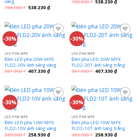
vàng
Giá
Giá
768.900
₫
538.230
₫
gốc
hiện
Giá
Giá
768.900
₫
538.230
₫
là:
tại
gốc
hiện
768.900 ₫.
là:
là:
tại
538.230 ₫
768.900 ₫.
là:
538.230 ₫.
-30%
-30%
LED PHA MPE
LED PHA MPE
Đèn LED pha 20W MPE
Đèn pha LED 20W MPE
FLD2-20V ánh sáng vàng
FLD2-20T ánh sáng trắng
Giá
Giá
Giá
Giá
581.900
₫
407.330
₫
581.900
₫
407.330
₫
gốc
hiện
gốc
hiện
là:
tại
là:
tại
581.900 ₫.
là:
581.900 ₫.
là:
407.330 ₫.
407.330 ₫
-30%
-30%
LED PHA MPE
LED PHA MPE
Đèn LED pha 10W MPE
Đèn pha LED 10W MPE
FLD2-10V ánh sáng vàng
FLD2-10T ánh sáng trắng
Giá
Giá
Giá
Giá
369.900
₫
258.930
₫
369.900
₫
258.930
₫