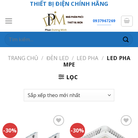
THIẾT BỊ ĐIỆN CHÍNH HÃNG
Skip
to
content
0937967269
Tìm
kiếm:
TRANG CHỦ
/
ĐÈN LED
/
LED PHA
/
LED PHA
MPE
LỌC
-30%
-30%