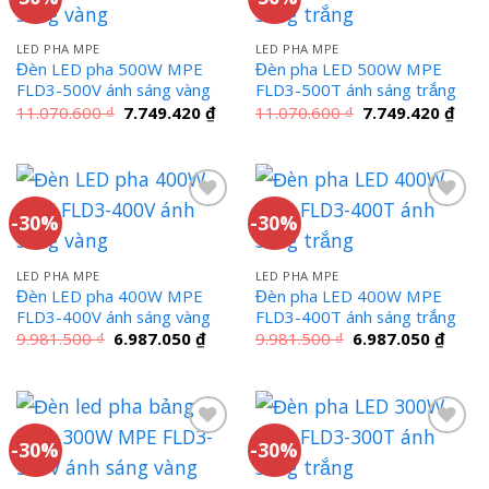
LED PHA MPE
LED PHA MPE
Đèn LED pha 500W MPE
Đèn pha LED 500W MPE
FLD3-500V ánh sáng vàng
FLD3-500T ánh sáng trắng
Giá
Giá
Giá
Giá
11.070.600
₫
7.749.420
₫
11.070.600
₫
7.749.420
₫
gốc
hiện
gốc
hiện
là:
tại
là:
tại
11.070.600 ₫.
là:
11.070.600 ₫.
là:
7.749.420 ₫.
7.74
-30%
-30%
LED PHA MPE
LED PHA MPE
Đèn LED pha 400W MPE
Đèn pha LED 400W MPE
FLD3-400V ánh sáng vàng
FLD3-400T ánh sáng trắng
Giá
Giá
Giá
Giá
9.981.500
₫
6.987.050
₫
9.981.500
₫
6.987.050
₫
gốc
hiện
gốc
hiện
là:
tại
là:
tại
9.981.500 ₫.
là:
9.981.500 ₫.
là:
6.987.050 ₫.
6.987
-30%
-30%