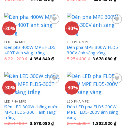
gốc
hiện
gốc
hiện
là:
tại
là:
tại
1.672.000 ₫.
là:
6.221.200 ₫.
là:
1.170.400 ₫.
4.354
-30%
-30%
LED PHA MPE
LED PHA MPE
Đèn pha 400W MPE FLD5-
Đèn pha MPE 300W FLD5-
400T ánh sáng trắng
300V ánh sáng vàng
Giá
Giá
Giá
Giá
6.221.200
₫
4.354.840
₫
5.254.400
₫
3.678.080
₫
gốc
hiện
gốc
hiện
là:
tại
là:
tại
6.221.200 ₫.
là:
5.254.400 ₫.
là:
4.354.840 ₫.
3.678
-30%
-30%
LED PHA MPE
LED PHA MPE
Đèn LED 300W chống nước
Đèn LED pha FLD5 200W
MPE FLD5-300T ánh sáng
MPE FLD5-200V ánh sáng
trắng
vàng
Giá
Giá
Giá
Giá
5.254.400
₫
3.678.080
₫
2.575.600
₫
1.802.920
₫
gốc
hiện
gốc
hiện