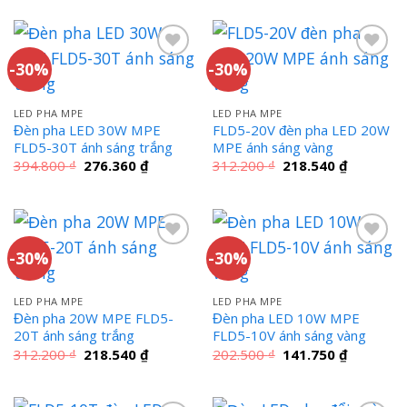
là:
tại
là:
tại
486.500 ₫.
là:
394.800 ₫.
là:
340.550 ₫.
276.360 ₫
-30%
-30%
LED PHA MPE
LED PHA MPE
Đèn pha LED 30W MPE
FLD5-20V đèn pha LED 20W
FLD5-30T ánh sáng trắng
MPE ánh sáng vàng
Giá
Giá
Giá
Giá
394.800
₫
276.360
₫
312.200
₫
218.540
₫
gốc
hiện
gốc
hiện
là:
tại
là:
tại
394.800 ₫.
là:
312.200 ₫.
là:
276.360 ₫.
218.540 ₫
-30%
-30%
LED PHA MPE
LED PHA MPE
Đèn pha 20W MPE FLD5-
Đèn pha LED 10W MPE
20T ánh sáng trắng
FLD5-10V ánh sáng vàng
Giá
Giá
Giá
Giá
312.200
₫
218.540
₫
202.500
₫
141.750
₫
gốc
hiện
gốc
hiện
là:
tại
là:
tại
312.200 ₫.
là:
202.500 ₫.
là:
218.540 ₫.
141.750 ₫