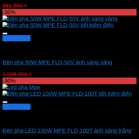
Giá
Giá
581.900
₫
407.330
₫
gốc
hiện
-30%
là:
tại
581.900 ₫.
là:
407.330 ₫.
Quick View
Led pha MPE
Đèn pha 50W MPE FLD-50V ánh sáng vàng
Giá
Giá
1.098.900
₫
769.230
₫
gốc
hiện
-30%
là:
tại
1.098.900 ₫.
là:
769.230 ₫.
Quick View
Led pha MPE
Đèn pha LED 100W MPE FLD-100T ánh sáng trắng