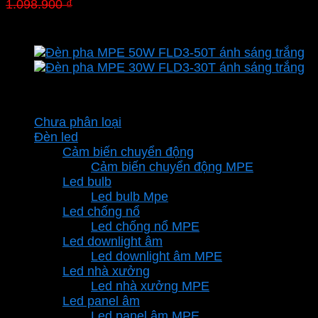
Giá
Giá
1.098.900
₫
769.230
₫
gốc
hiện
là:
tại
1.098.900 ₫.
là:
769.230 ₫.
Danh mục sản phẩm
Chưa phân loại
Đèn led
Cảm biến chuyển động
Cảm biến chuyển động MPE
Led bulb
Led bulb Mpe
Led chống nổ
Led chống nổ MPE
Led downlight âm
Led downlight âm MPE
Led nhà xưởng
Led nhà xưởng MPE
Led panel âm
Led panel âm MPE