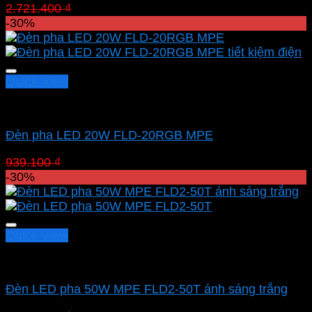
Giá
Giá
2.721.400
₫
1.904.980
₫
gốc
hiện
-30%
là:
tại
2.721.400 ₫.
là:
1.904.980 ₫.
Quick View
Led pha MPE
Đèn pha LED 20W FLD-20RGB MPE
Giá
Giá
939.100
₫
657.370
₫
gốc
hiện
-30%
là:
tại
939.100 ₫.
là:
657.370 ₫.
Quick View
Led pha MPE
Đèn LED pha 50W MPE FLD2-50T ánh sáng trắng