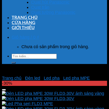
Quạt hút Panasonic
Quạt trần
Quạt tường Panasonic
TRANG CHỦ
CỬA HÀNG
GIỚI THIỆU
Giỏ hàng /
0
₫
Chưa có sản phẩm trong giỏ hàng.
Tìm
kiếm:
Trang chủ
/
Đèn led
/
Led pha
/
Led pha MPE
-30%