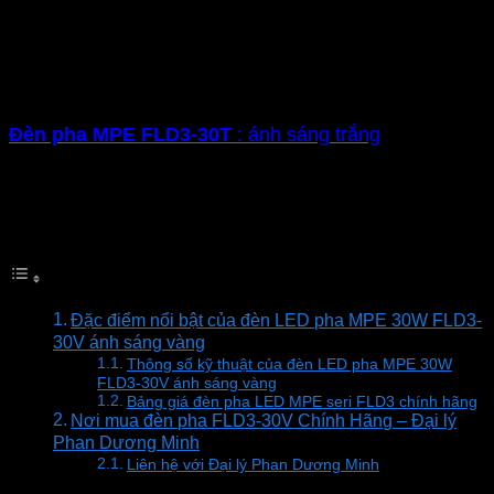
sáng vàng với công nghệ LED hiện đại hiệu suất sáng
cao và tiết kiệm điện. Là lựa chọn chiếu sáng đa dạng
từ nhà ở đến công ty, xi nghiệp, sân vận động,..
Có 2 màu ánh sáng lựa chọn với công suất 30W
Đèn pha MPE FLD3-30T
: ánh sáng trắng
Đèn pha MPE FLD3-30V
: ánh sáng vàng
Mục lục
Đặc điểm nổi bật của đèn LED pha MPE 30W FLD3-
30V ánh sáng vàng
Thông số kỹ thuật của đèn LED pha MPE 30W
FLD3-30V ánh sáng vàng
Bảng giá đèn pha LED MPE seri FLD3 chính hãng
Nơi mua đèn pha FLD3-30V Chính Hãng – Đại lý
Phan Dương Minh
Liên hệ với Đại lý Phan Dương Minh