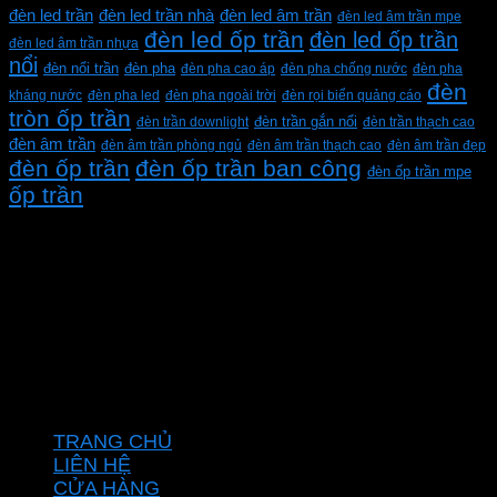
đèn led trần
đèn led trần nhà
đèn led âm trần
đèn led âm trần mpe
đèn led ốp trần
đèn led ốp trần
đèn led âm trần nhựa
nổi
đèn pha
đèn nổi trần
đèn pha cao áp
đèn pha chống nước
đèn pha
đèn
kháng nước
đèn pha led
đèn pha ngoài trời
đèn rọi biển quảng cáo
tròn ốp trần
đèn trần downlight
đèn trần gắn nổi
đèn trần thạch cao
đèn âm trần
đèn âm trần phòng ngủ
đèn âm trần thạch cao
đèn âm trần đẹp
đèn ốp trần
đèn ốp trần ban công
đèn ốp trần mpe
ốp trần
CÔNG TY TNHH XD KT CƠ ĐIỆN PHAN DƯƠNG
MINH
Mã số thuế: 0315596026
Địa chỉ :C16/6E Đường Liên ấp 2-3-4, Tổ 12 ấp 3, Xã
Vĩnh Lộc, Thành phố Hồ Chí Minh, Việt Nam
Hotline: 0937967269
VỀ CHÚNG TÔI
TRANG CHỦ
LIÊN HỆ
CỬA HÀNG