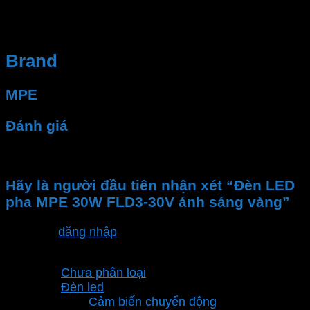
hệ thống điện của bạn luôn hoạt động ổn định và an
toàn.
Brand
MPE
Đánh giá
Chưa có đánh giá nào.
Hãy là người đầu tiên nhận xét “Đèn LED
pha MPE 30W FLD3-30V ánh sáng vàng”
Bạn phải
đăng nhập
để gửi đánh giá.
Danh mục sản phẩm
Chưa phân loại
Đèn led
Cảm biến chuyển động