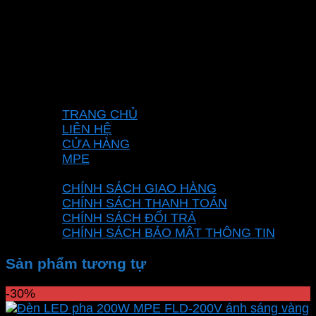
Mã số thuế: 0315596026
Địa chỉ :C16/6E Đường Liên ấp 2-3-4, Tổ 12 ấp
3, Xã Vĩnh Lộc, Thành phố Hồ Chí Minh, Việt
Nam
Hotline: 0937967269
VỀ CHÚNG TÔI
TRANG CHỦ
LIÊN HỆ
CỬA HÀNG
MPE
CHÍNH SÁCH
CHÍNH SÁCH GIAO HÀNG
CHÍNH SÁCH THANH TOÁN
CHÍNH SÁCH ĐỔI TRẢ
CHÍNH SÁCH BẢO MẬT THÔNG TIN
Sản phẩm tương tự
-30%