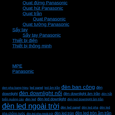
Quạt đứng Panasonic
Quạt hút Panasonic
Quạt trần
Quạt Panasonic
Quạt tường Panasonic
Sấy tay
Sấy tay Panasonic
Thiết bị điện
Thiết bị thông minh
Thương hiệu
MPE
Panasonic
Từ khóa sản phẩm
đèn ban công
đèn
den pha bang hieu
led panel
led âm trần
đèn downlight nổi
downlight
đèn downlight âm trần
đèn hắt
đèn led downlight
biển quảng cáo
đèn led
đèn led downlight âm trần
đèn led ngoài trời
đèn led panel
đèn led pha
đèn led
đèn led tròn âm trần
đèn led tròn
pha chống nước
đèn led pha ngoài trời