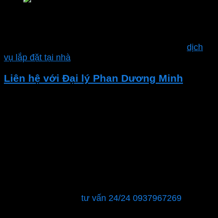
Nhà phân phối chính hãng MPE
và nhiều sản phẩm khác.
Ngoài ra công ty Phan Dương Minh còn hỗ trợ
dịch
vụ lắp đặt tại nhà
Liên hệ với Đại lý Phan Dương Minh
Nếu bạn đang tìm kiếm các thiết bị điện chất lượng
hoặc cần tư vấn về giải pháp điện. Hãy liên hệ với Đại
lý Thiết bị Điện – Phan Dương Minh.
CÔNG TY TNHH XÂY DỰNG KỸ THUẬT CƠ ĐIỆN –
ĐIỆN LẠNH PHAN DƯƠNG MINH
MST : 0315596026
Showroom: 40 đường số 12, phường Tăng Nhơn Phú
B, Quận 9, TPHCM
Hỗ trợ khách hàng:
tư vấn 24/24 0937967269
Chúng tôi sẽ là đối tác đáng tin cậy để đảm bảo rằng