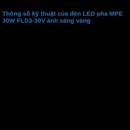
và hiệu suất tối ưu
Thông số kỹ thuật của đèn LED pha MPE
30W FLD3-30V ánh sáng vàng
Thương hiệu
Mã sản phẩm
Bảo hành
Công suất
Góc chiếu
Tuổi thọ
Kích thước
Quang thông
Nhiệt độ màu CCT
CRI
Chip LED
Hệ số công suất (PF)
Điện áp