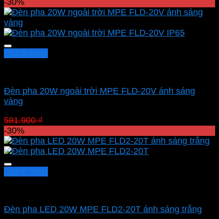
gốc
hiện
-30%
là:
tại
563.600 ₫.
là:
394.520 ₫.
Quick View
Led pha MPE
Đèn pha 20W ngoài trời MPE FLD-20V ánh sáng
vàng
Giá
Giá
581.900
₫
407.330
₫
gốc
hiện
-30%
là:
tại
581.900 ₫.
là:
407.330 ₫.
Quick View
Led pha MPE
Đèn pha LED 20W MPE FLD2-20T ánh sáng trắng