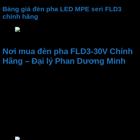
Bảng giá đèn pha LED MPE seri FLD3
chính hãng
Bảng giá đèn pha LED MPE seri FLD3 chính hãn
Nơi mua đèn pha FLD3-30V Chính
Hãng – Đại lý Phan Dương Minh
Kinh nghiệm và Uy tín, Cung cấp sản phẩm chất
lượng. Nhân viên tư vấn nhiệt tình, dịch vụ sau bán
hàng
Đại lý thiết bị điện Phan Dương Minh
là một trong
những địa điểm đáng tin cậy để tìm kiếm các sản
phẩm của
MPE
. Bao gồm
đèn LED
,
đèn Bulb
,
LED
Panel
,
đèn sân vườn
,
thiết bị đóng ngắt
,
thiết bị
điện MPE
,
công tắc ổ cắm
,..