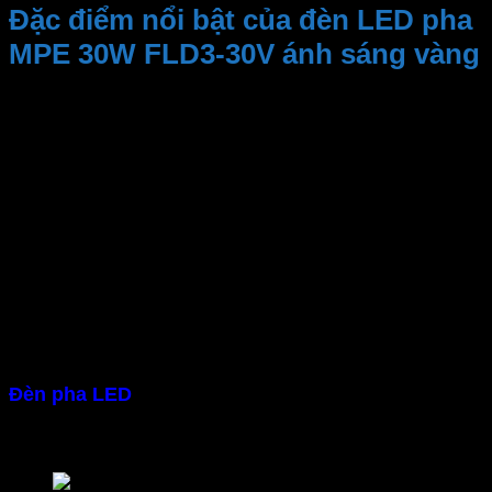
Đặc điểm nổi bật của đèn LED pha
MPE 30W FLD3-30V ánh sáng vàng
– Chất liệu cao cấp, bền bỉ
Đèn LED pha ngoài trời
Viền đèn làm bằng hợp kim
nhôm, bề mặt được sơn tĩnh điện truyền nhiệt tốt. Mặt
kính trong suốt, chịu va đập cao, tốc độ truyền sáng
lên đến 95%. Có thể ngăn phản chiếu qua kiếng, hệ
số phản xạ lên đến 96%. PCB làm bằng nhôm dẫn
nhiệt cao, cách điện 100%. Vòng đai và dây cáp bằng
chất liệu cao su bảo vệ môi trường, chống chịu tốt
các tác động của thời tiết
– Đạt chuẩn IP65
Đèn pha LED
đạt chuẩn IP65 chống va đập, ngăn bụi
và kháng nước tối ưu. Giúp đèn hoạt động tốt và ổn
định lâu dài