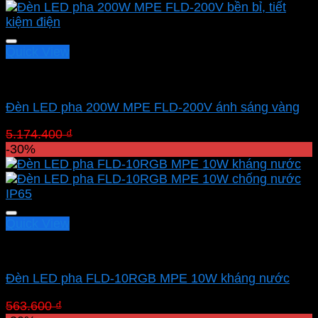
Quick View
Led pha MPE
Đèn LED pha 200W MPE FLD-200V ánh sáng vàng
Giá
Giá
5.174.400
₫
3.622.080
₫
gốc
hiện
-30%
là:
tại
5.174.400 ₫.
là:
3.622.080 ₫.
Quick View
Led pha MPE
Đèn LED pha FLD-10RGB MPE 10W kháng nước
Giá
Giá
563.600
₫
394.520
₫