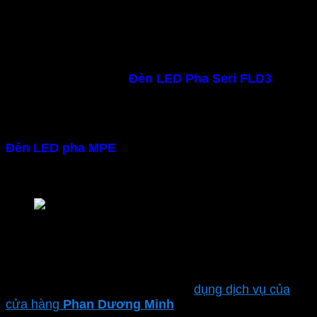
Đèn LED pha MPE 30W FLD3-30V
– Tuổi thọ đèn cao
Làm bằng chất liệu cao cấp, sản xuất theo tiêu chuẩn
châu Âu CE – RoHS.
Đèn LED Pha Seri FLD3
của
MPE đảm bảo độ bền cao và tuổi thọ 30,000 giờ
– Hiệu suất phát sáng cao, tiết kiệm điện
Đèn LED pha MPE
dùng chip LED SMD 2835 hiện
đại. Mang đến ánh sáng trung thực, hiệu suất sáng
cao nhưng vẫn đảm bảo tiết kiệm điện năng
Led Pha seri FLD3 MPE
– Lắp đặt dễ dàng
Đèn pha chống nước
có thiết kế gọn nhẹ người
dùng dễ dàng tự lắp đặt hoặc sử
dụng dịch vụ của
cửa hàng
Phan Dương Minh
để đảm bảo sự an toàn