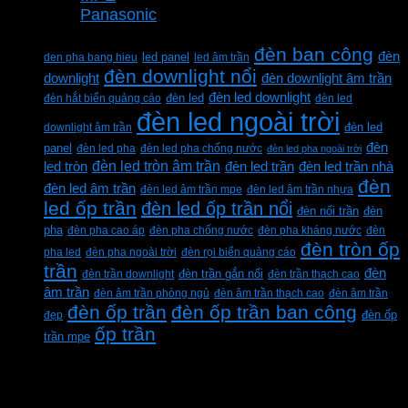
Panasonic
Từ khóa sản phẩm
đèn ban công
đèn
den pha bang hieu
led panel
led âm trần
đèn downlight nổi
downlight
đèn downlight âm trần
đèn led downlight
đèn hắt biển quảng cáo
đèn led
đèn led
đèn led ngoài trời
downlight âm trần
đèn led
đèn
panel
đèn led pha
đèn led pha chống nước
đèn led pha ngoài trời
đèn led tròn âm trần
led tròn
đèn led trần
đèn led trần nhà
đèn
đèn led âm trần
đèn led âm trần mpe
đèn led âm trần nhựa
led ốp trần
đèn led ốp trần nổi
đèn
đèn nổi trần
pha
đèn pha cao áp
đèn pha chống nước
đèn pha kháng nước
đèn
đèn tròn ốp
pha led
đèn pha ngoài trời
đèn rọi biển quảng cáo
trần
đèn
đèn trần downlight
đèn trần gắn nổi
đèn trần thạch cao
âm trần
đèn âm trần phòng ngủ
đèn âm trần thạch cao
đèn âm trần
đèn ốp trần
đèn ốp trần ban công
đẹp
đèn ốp
ốp trần
trần mpe
CÔNG TY TNHH XD KT CƠ ĐIỆN PHAN
DƯƠNG MINH