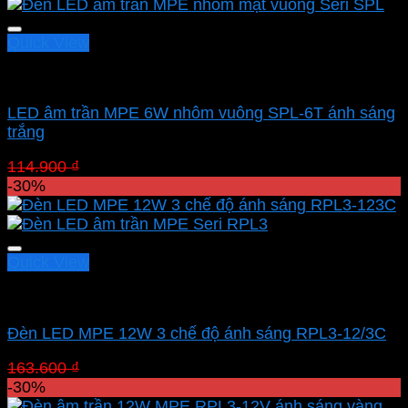
80.430 ₫.
Quick View
Led downlight âm MPE
LED âm trần MPE 6W nhôm vuông SPL-6T ánh sáng
trắng
Giá
Giá
114.900
₫
80.430
₫
gốc
hiện
-30%
là:
tại
114.900 ₫.
là:
80.430 ₫.
Quick View
Led downlight âm MPE
Đèn LED MPE 12W 3 chế độ ánh sáng RPL3-12/3C
Giá
Giá
163.600
₫
114.520
₫
gốc
hiện
-30%
là:
tại