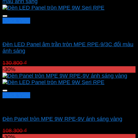
Quick View
Led downlight âm MPE
Đèn LED Panel âm trần tròn MPE RPE-9/3C đổi màu
ánh sáng
Giá
Giá
130.800
₫
91.560
₫
gốc
hiện
-30%
là:
tại
130.800 ₫.
là:
91.560 ₫.
Quick View
Led downlight âm MPE
Đèn Panel tròn MPE 9W RPE-9V ánh sáng vàng
Giá
Giá
108.300
₫
75.810
₫
gốc
hiện
-30%