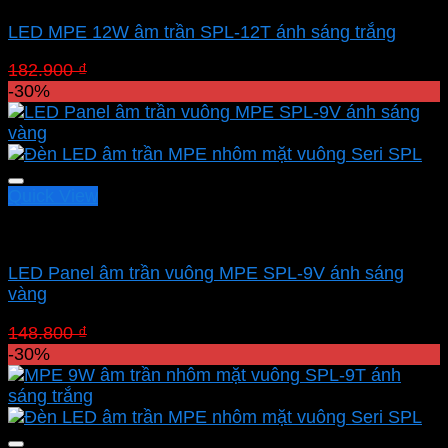
LED MPE 12W âm trần SPL-12T ánh sáng trắng
Giá
Giá
182.900
₫
128.030
₫
gốc
hiện
-30%
là:
tại
182.900 ₫.
là:
128.030 ₫.
Quick View
Led downlight âm MPE
LED Panel âm trần vuông MPE SPL-9V ánh sáng
vàng
Giá
Giá
148.800
₫
104.160
₫
gốc
hiện
-30%
là:
tại
148.800 ₫.
là:
104.160 ₫.