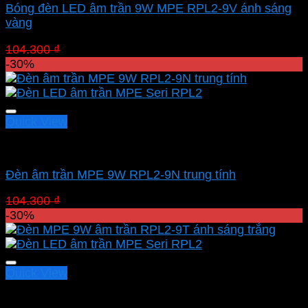
Bóng đèn LED âm trần 9W MPE RPL2-9V ánh sáng
vàng
Giá
Giá
104.300
₫
73.010
₫
gốc
hiện
-30%
là:
tại
104.300 ₫.
là:
73.010 ₫.
Quick View
Led downlight âm MPE
Đèn âm trần MPE 9W RPL2-9N trung tính
Giá
Giá
104.300
₫
73.010
₫
gốc
hiện
-30%
là:
tại
104.300 ₫.
là:
73.010 ₫.
Quick View
Led downlight âm MPE