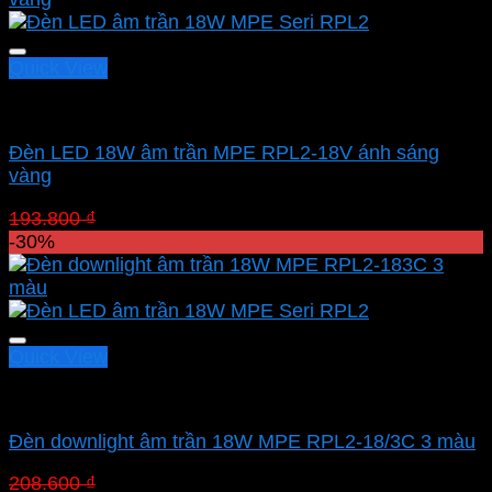
68.390 ₫.
Quick View
Led downlight âm MPE
Đèn LED 18W âm trần MPE RPL2-18V ánh sáng
vàng
Giá
Giá
193.800
₫
135.660
₫
gốc
hiện
-30%
là:
tại
193.800 ₫.
là:
135.660 ₫.
Quick View
Led downlight âm MPE
Đèn downlight âm trần 18W MPE RPL2-18/3C 3 màu
Giá
Giá
208.600
₫
146.020
₫