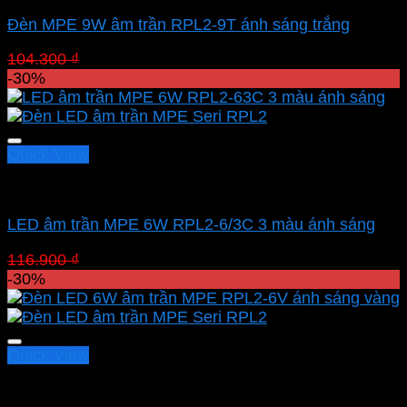
Đèn MPE 9W âm trần RPL2-9T ánh sáng trắng
Giá
Giá
104.300
₫
73.010
₫
gốc
hiện
-30%
là:
tại
104.300 ₫.
là:
73.010 ₫.
Quick View
Led downlight âm MPE
LED âm trần MPE 6W RPL2-6/3C 3 màu ánh sáng
Giá
Giá
116.900
₫
81.830
₫
gốc
hiện
-30%
là:
tại
116.900 ₫.
là:
81.830 ₫.
Quick View
Led downlight âm MPE