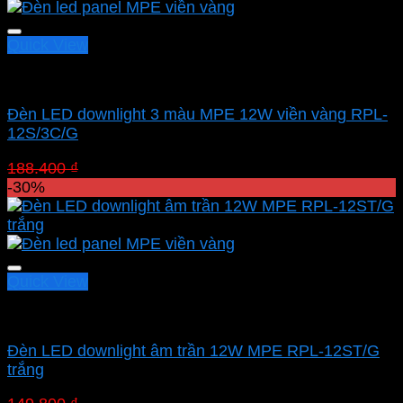
70.140 ₫.
Quick View
Led downlight âm MPE
Đèn LED downlight 3 màu MPE 12W viền vàng RPL-
12S/3C/G
Giá
Giá
188.400
₫
131.880
₫
gốc
hiện
-30%
là:
tại
188.400 ₫.
là:
131.880 ₫.
Quick View
Led downlight âm MPE
Đèn LED downlight âm trần 12W MPE RPL-12ST/G
trắng