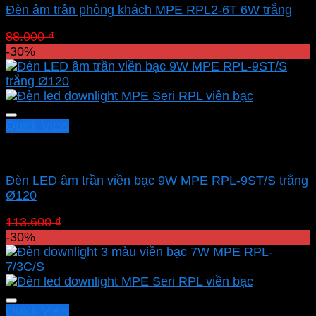
Đèn âm trần phòng khách MPE RPL2-6T 6W trắng
Giá
Giá
88.000
₫
61.600
₫
gốc
hiện
-30%
là:
tại
88.000 ₫.
là:
61.600 ₫.
Quick View
Led downlight âm MPE
Đèn LED âm trần viền bạc 9W MPE RPL-9ST/S trắng
Ø120
Giá
Giá
113.600
₫
79.520
₫
gốc
hiện
-30%
là:
tại
113.600 ₫.
là:
79.520 ₫.
Quick View