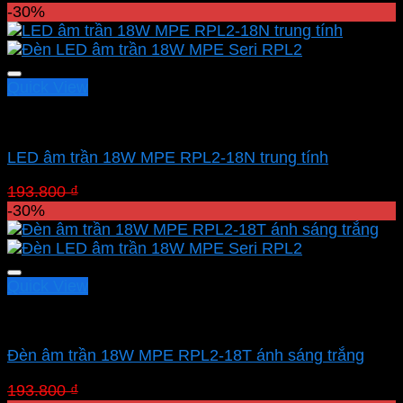
gốc
hiện
-30%
là:
tại
208.600 ₫.
là:
146.020 ₫.
Quick View
Led downlight âm MPE
LED âm trần 18W MPE RPL2-18N trung tính
Giá
Giá
193.800
₫
135.660
₫
gốc
hiện
-30%
là:
tại
193.800 ₫.
là:
135.660 ₫.
Quick View
Led downlight âm MPE
Đèn âm trần 18W MPE RPL2-18T ánh sáng trắng
Giá
Giá
193.800
₫
135.660
₫