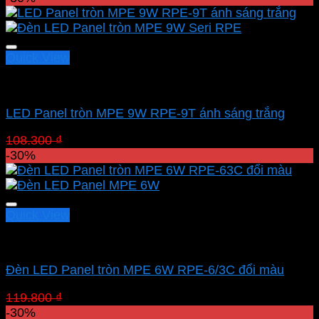
là:
tại
108.300 ₫.
là:
75.810 ₫.
Quick View
Led downlight âm MPE
LED Panel tròn MPE 9W RPE-9T ánh sáng trắng
Giá
Giá
108.300
₫
75.810
₫
gốc
hiện
-30%
là:
tại
108.300 ₫.
là:
75.810 ₫.
Quick View
Led downlight âm MPE
Đèn LED Panel tròn MPE 6W RPE-6/3C đổi màu
Giá
Giá
119.800
₫
83.860
₫
gốc
hiện
-30%