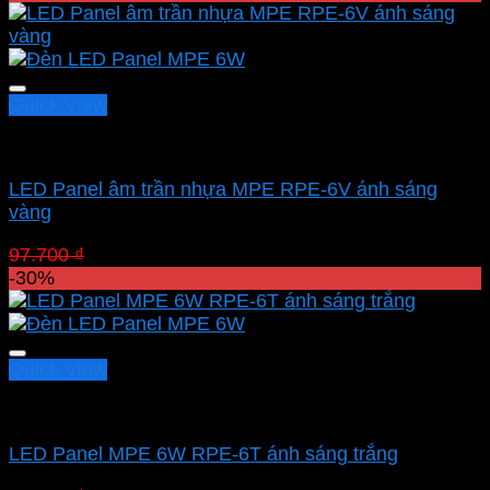
là:
tại
119.800 ₫.
là:
83.860 ₫.
Quick View
Led downlight âm MPE
LED Panel âm trần nhựa MPE RPE-6V ánh sáng
vàng
Giá
Giá
97.700
₫
68.390
₫
gốc
hiện
-30%
là:
tại
97.700 ₫.
là:
68.390 ₫.
Quick View
Led downlight âm MPE
LED Panel MPE 6W RPE-6T ánh sáng trắng