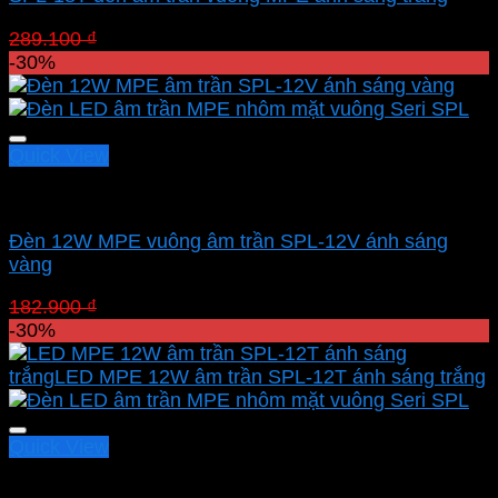
Giá
Giá
289.100
₫
202.370
₫
gốc
hiện
-30%
là:
tại
289.100 ₫.
là:
202.370 ₫.
Quick View
Led downlight âm MPE
Đèn 12W MPE vuông âm trần SPL-12V ánh sáng
vàng
Giá
Giá
182.900
₫
128.030
₫
gốc
hiện
-30%
là:
tại
182.900 ₫.
là:
128.030 ₫.
Quick View
Led downlight âm MPE