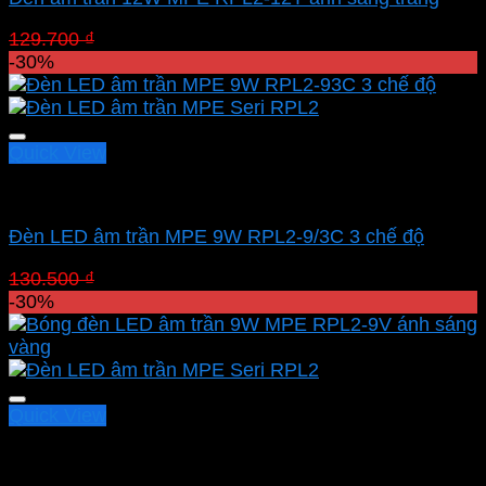
Giá
Giá
129.700
₫
90.790
₫
gốc
hiện
-30%
là:
tại
129.700 ₫.
là:
90.790 ₫.
Quick View
Led downlight âm MPE
Đèn LED âm trần MPE 9W RPL2-9/3C 3 chế độ
Giá
Giá
130.500
₫
91.350
₫
gốc
hiện
-30%
là:
tại
130.500 ₫.
là:
91.350 ₫.
Quick View
Led downlight âm MPE