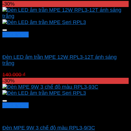
gốc
hiện
-30%
là:
tại
140.000 ₫.
là:
98.000 ₫.
Quick View
Led downlight âm MPE
Đèn LED âm trần MPE 12W RPL3-12T ánh sáng
trắng
Giá
Giá
140.000
₫
98.000
₫
gốc
hiện
-30%
là:
tại
140.000 ₫.
là:
98.000 ₫.
Quick View
Led downlight âm MPE
Đèn MPE 9W 3 chế độ màu RPL3-9/3C