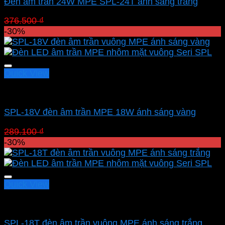
Đèn âm trần 24W MPE SPL-24T ánh sáng trắng
Giá
Giá
376.500
₫
263.550
₫
gốc
hiện
-30%
là:
tại
376.500 ₫.
là:
263.550 ₫.
Quick View
Led downlight âm MPE
SPL-18V đèn âm trần MPE 18W ánh sáng vàng
Giá
Giá
289.100
₫
202.370
₫
gốc
hiện
-30%
là:
tại
289.100 ₫.
là:
202.370 ₫.
Quick View
Led downlight âm MPE
SPL-18T đèn âm trần vuông MPE ánh sáng trắng