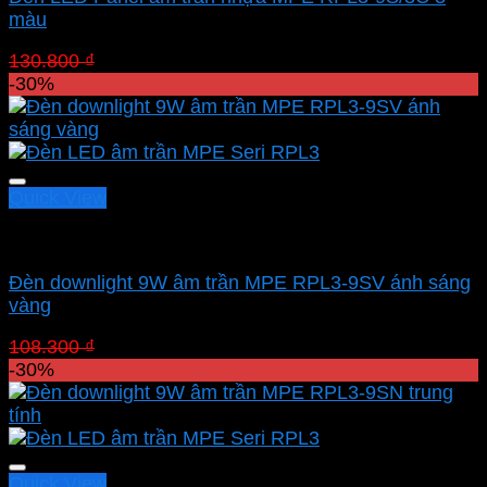
màu
Giá
Giá
130.800
₫
91.560
₫
gốc
hiện
-30%
là:
tại
130.800 ₫.
là:
91.560 ₫.
Quick View
Led downlight âm MPE
Đèn downlight 9W âm trần MPE RPL3-9SV ánh sáng
vàng
Giá
Giá
108.300
₫
75.810
₫
gốc
hiện
-30%
là:
tại
108.300 ₫.
là:
75.810 ₫.
Quick View