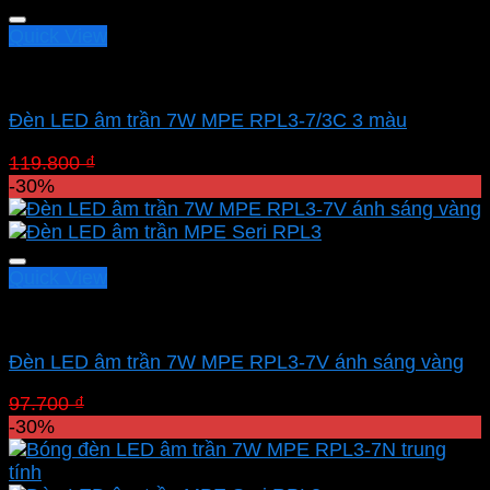
75.810 ₫.
Quick View
Led downlight âm MPE
Đèn LED âm trần 7W MPE RPL3-7/3C 3 màu
Giá
Giá
119.800
₫
83.860
₫
gốc
hiện
-30%
là:
tại
119.800 ₫.
là:
83.860 ₫.
Quick View
Led downlight âm MPE
Đèn LED âm trần 7W MPE RPL3-7V ánh sáng vàng
Giá
Giá
97.700
₫
68.390
₫
gốc
hiện
-30%
là:
tại
97.700 ₫.
là: