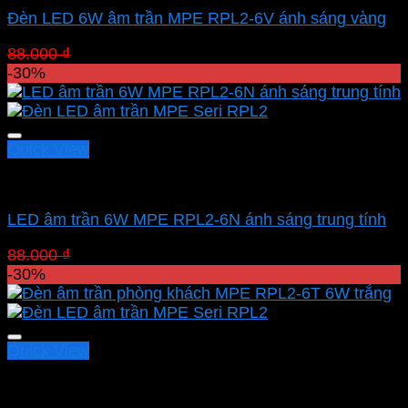
Đèn LED 6W âm trần MPE RPL2-6V ánh sáng vàng
Giá
Giá
88.000
₫
61.600
₫
gốc
hiện
-30%
là:
tại
88.000 ₫.
là:
61.600 ₫.
Quick View
Led downlight âm MPE
LED âm trần 6W MPE RPL2-6N ánh sáng trung tính
Giá
Giá
88.000
₫
61.600
₫
gốc
hiện
-30%
là:
tại
88.000 ₫.
là:
61.600 ₫.
Quick View
Led downlight âm MPE