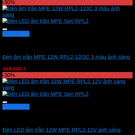
gốc
hiện
-30%
là:
tại
193.800 ₫.
là:
135.660 ₫.
Quick View
Led downlight âm MPE
Đèn âm trần MPE 12W RPL2-12/3C 3 màu ánh sáng
Giá
Giá
163.600
₫
114.520
₫
gốc
hiện
-30%
là:
tại
163.600 ₫.
là:
114.520 ₫.
Quick View
Led downlight âm MPE
Đèn LED âm trần 12W MPE RPL2-12V ánh sáng