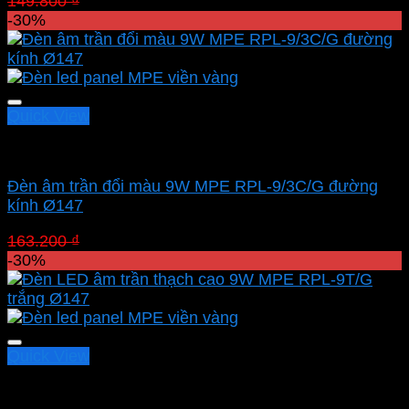
Giá
Giá
149.800
₫
104.860
₫
gốc
hiện
-30%
là:
tại
149.800 ₫.
là:
104.860 ₫.
Quick View
Led downlight âm MPE
Đèn âm trần đổi màu 9W MPE RPL-9/3C/G đường
kính Ø147
Giá
Giá
163.200
₫
114.240
₫
gốc
hiện
-30%
là:
tại
163.200 ₫.
là:
114.240 ₫.
Quick View
Led downlight âm MPE