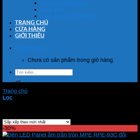
Quạt hút Panasonic
Quạt trần
Quạt tường Panasonic
TRANG CHỦ
CỬA HÀNG
GIỚI THIỆU
Giỏ hàng /
0
₫
Chưa có sản phẩm trong giỏ hàng.
Tìm
kiếm:
Trang chủ
/
Sản phẩm được gắn thẻ “đèn downlight”
Lọc
Showing all 100 results
-30%