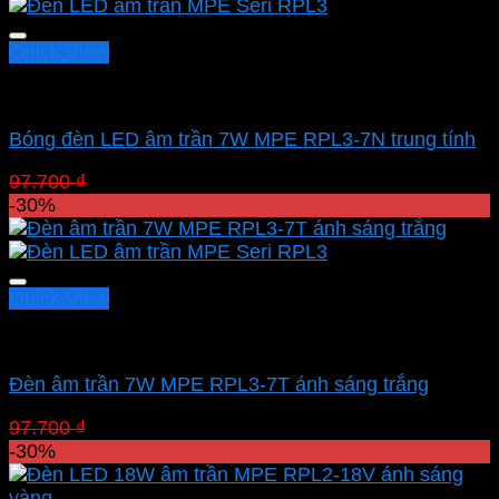
68.390 ₫.
Quick View
Led downlight âm MPE
Bóng đèn LED âm trần 7W MPE RPL3-7N trung tính
Giá
Giá
97.700
₫
68.390
₫
gốc
hiện
-30%
là:
tại
97.700 ₫.
là:
68.390 ₫.
Quick View
Led downlight âm MPE
Đèn âm trần 7W MPE RPL3-7T ánh sáng trắng
Giá
Giá
97.700
₫
68.390
₫
gốc
hiện
-30%
là:
tại
97.700 ₫.
là: