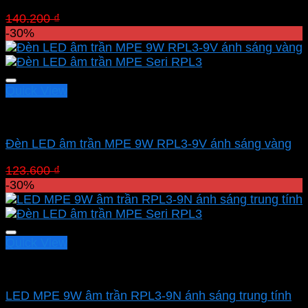
Giá
Giá
140.200
₫
98.140
₫
gốc
hiện
-30%
là:
tại
140.200 ₫.
là:
98.140 ₫.
Quick View
Led downlight âm MPE
Đèn LED âm trần MPE 9W RPL3-9V ánh sáng vàng
Giá
Giá
123.600
₫
86.520
₫
gốc
hiện
-30%
là:
tại
123.600 ₫.
là:
86.520 ₫.
Quick View
Led downlight âm MPE
LED MPE 9W âm trần RPL3-9N ánh sáng trung tính