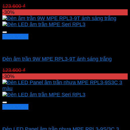
Giá
Giá
123.600
₫
86.520
₫
gốc
hiện
-30%
là:
tại
123.600 ₫.
là:
86.520 ₫.
Quick View
Led downlight âm MPE
Đèn âm trần 9W MPE RPL3-9T ánh sáng trắng
Giá
Giá
123.600
₫
86.520
₫
gốc
hiện
-30%
là:
tại
123.600 ₫.
là:
86.520 ₫.
Quick View
Led downlight âm MPE
Đèn LED Panel âm trần nhựa MPE RPL3-9S/3C 3