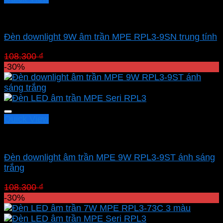
Led downlight âm MPE
Đèn downlight 9W âm trần MPE RPL3-9SN trung tính
Giá
Giá
108.300
₫
75.810
₫
gốc
hiện
-30%
là:
tại
108.300 ₫.
là:
75.810 ₫.
Quick View
Led downlight âm MPE
Đèn downlight âm trần MPE 9W RPL3-9ST ánh sáng
trắng
Giá
Giá
108.300
₫
75.810
₫
gốc
hiện
-30%
là:
tại
108.300 ₫.
là: