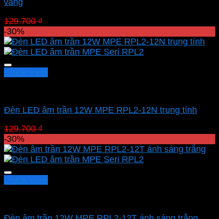
vàng
Giá
Giá
129.700
₫
90.790
₫
gốc
hiện
-30%
là:
tại
129.700 ₫.
là:
90.790 ₫.
Quick View
Led downlight âm MPE
Đèn LED âm trần 12W MPE RPL2-12N trung tính
Giá
Giá
129.700
₫
90.790
₫
gốc
hiện
-30%
là:
tại
129.700 ₫.
là:
90.790 ₫.
Quick View
Led downlight âm MPE
Đèn âm trần 12W MPE RPL2-12T ánh sáng trắng