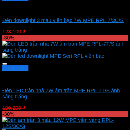
Led downlight âm MPE
Đèn downlight 3 màu viền bạc 7W MPE RPL-7/3C/S
Giá
Giá
123.100
₫
86.170
₫
gốc
hiện
-30%
là:
tại
123.100 ₫.
là:
86.170 ₫.
Quick View
Led downlight âm MPE
Đèn LED trần nhà 7W âm trần MPE RPL-7T/S ánh
sáng trắng
Giá
Giá
100.200
₫
70.140
₫
gốc
hiện
-30%
là:
tại
100.200 ₫.
là: