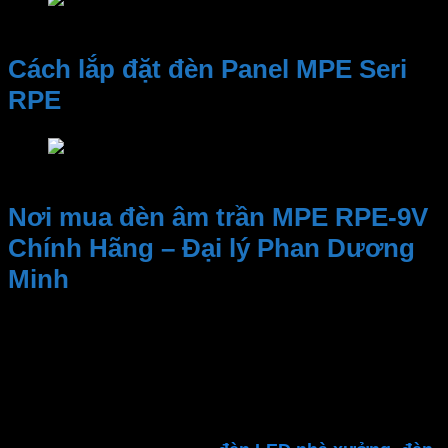
Giá đèn LED Panel MPE Seri RPE
Cách lắp đặt đèn Panel MPE Seri
RPE
Cách lắp đèn LED Panel MPE Seri RPE
Nơi mua đèn âm trần MPE RPE-9V
Chính Hãng – Đại lý Phan Dương
Minh
Kinh nghiệm và Uy tín, Cung cấp sản phẩm chất
lượng. Nhân viên tư vấn nhiệt tình, dịch vụ sau bán
hàng
Đại lý thiết bị điện Phan Dương Minh
là một trong
những địa điểm đáng tin cậy để tìm kiếm các sản