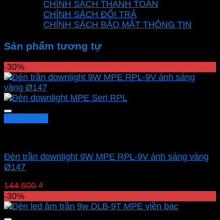
CHÍNH SÁCH THANH TOÁN
CHÍNH SÁCH ĐỔI TRẢ
CHÍNH SÁCH BẢO MẬT THÔNG TIN
Sản phẩm tương tự
-30%
Quick View
Led downlight âm MPE
Đèn trần downlight 9W MPE RPL-9V ánh sáng vàng
Ø147
Giá
Giá
144.500
₫
101.150
₫
gốc
hiện
-30%
là:
tại
144.500 ₫.
là: