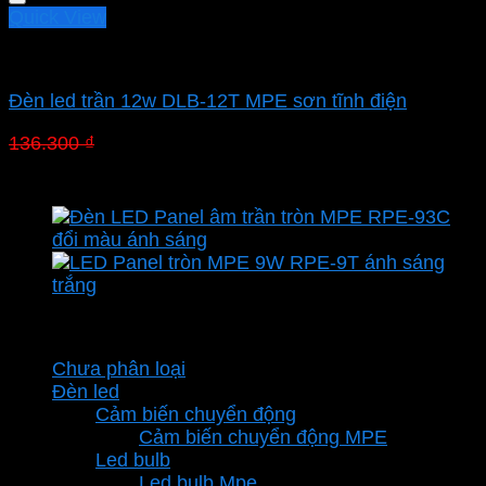
87.010 ₫.
Quick View
Led downlight âm MPE
Đèn led trần 12w DLB-12T MPE sơn tĩnh điện
Giá
Giá
136.300
₫
95.410
₫
gốc
hiện
là:
tại
136.300 ₫.
là:
95.410 ₫.
Danh mục sản phẩm
Chưa phân loại
Đèn led
Cảm biến chuyển động
Cảm biến chuyển động MPE
Led bulb
Led bulb Mpe