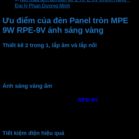
Đại lý Phan Dương Minh
Ưu điểm của đèn Panel tròn MPE
9W RPE-9V ánh sáng vàng
Thiết kế 2 trong 1, lắp âm và lắp nổi
Đèn Panel
MPE
có thiết kế 2 trong 1 tùy theo nhu cầu
người dùng. Với khung riêng cho panel nổi. Người
dùng có thể thay đổi kiểu dáng đèn linh hoạt
Ánh sáng vàng ấm
Đèn downlight âm trần
MPE
RPE-9V
dùng tấm dẫn
sáng bằng nhựa PMMA của MITSUBISHI cho ánh
sáng phân bổ đồng đều. Ánh sáng trắng mạnh mẽ,
gốc chiếu rộng tạo không gian sáng rõ
Tiết kiệm điện hiệu quả