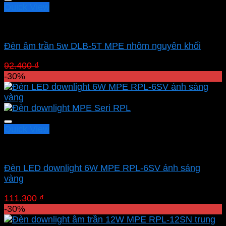
101.150 ₫.
Quick View
Led downlight âm MPE
Đèn âm trần 5w DLB-5T MPE nhôm nguyên khối
Giá
Giá
92.400
₫
64.680
₫
gốc
hiện
-30%
là:
tại
92.400 ₫.
là:
64.680 ₫.
Quick View
Led downlight âm MPE
Đèn LED downlight 6W MPE RPL-6SV ánh sáng
vàng
Giá
Giá
111.300
₫
77.910
₫
gốc
hiện
-30%
là:
tại