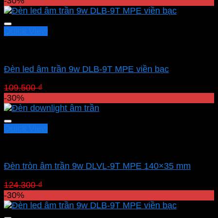
gốc
hiện
-30%
là:
tại
154.700 ₫.
là:
108.290 ₫.
Quick View
Led downlight âm MPE
Đèn led âm trần 9w DLB-9T MPE viền bạc
Giá
Giá
109.500
₫
76.650
₫
gốc
hiện
-30%
là:
tại
109.500 ₫.
là:
76.650 ₫.
Quick View
Led downlight âm MPE
Đèn tròn âm trần 9w DLVL-9T MPE 140×35 mm
Giá
Giá
124.300
₫
87.010
₫
gốc
hiện
-30%
là:
tại
124.300 ₫.
là: