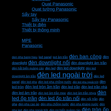
Quạt Panasonic
Quạt tường Panasonic
Sấy tay
Sấy tay Panasonic
Thiết bị điện
Thiết bị thông minh
Thương hiệu
MPE
Panasonic
Từ khóa sản phẩm
đèn ban công
đèn
den pha bang hieu
led panel
led âm trần
đèn downlight nổi
downlight
đèn downlight âm trần
đèn led downlight
đèn hắt biển quảng cáo
đèn led
đèn led
đèn led ngoài trời
downlight âm trần
đèn led
đèn
panel
đèn led pha
đèn led pha chống nước
đèn led pha ngoài trời
đèn led tròn âm trần
led tròn
đèn led trần
đèn led trần nhà
đèn
đèn led âm trần
đèn led âm trần mpe
đèn led âm trần nhựa
led ốp trần
đèn led ốp trần nổi
đèn
đèn nổi trần
pha
đèn pha cao áp
đèn pha chống nước
đèn pha kháng nước
đèn
đèn tròn ốp
pha led
đèn pha ngoài trời
đèn rọi biển quảng cáo