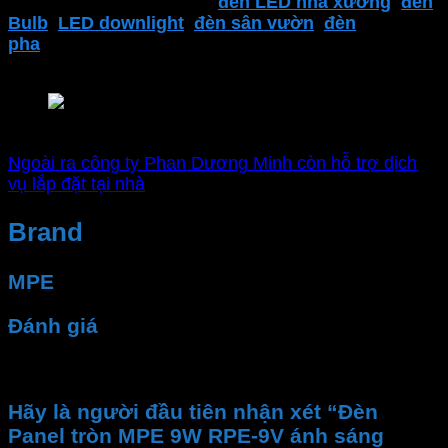
phẩm của
MPE
. Bao gồm
đèn LED nhà xưởng
,
đèn
Bulb
,
LED downlight
,
đèn sân vườn
,
đèn
pha
,
thiết bị điện MPE
,
công tắc ổ cắm
,..
và nhiều
sản phẩm khác.
Nhà phân phối chính hãng MPE
Ngoài ra công ty Phan Dương Minh còn hỗ trợ dịch
vụ lắp đặt tại nhà
Brand
MPE
Đánh giá
Chưa có đánh giá nào.
Hãy là người đầu tiên nhận xét “Đèn
Panel tròn MPE 9W RPE-9V ánh sáng