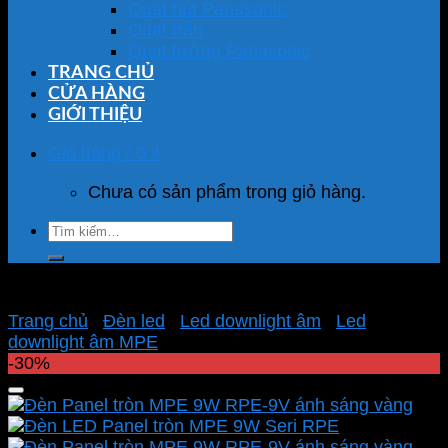
Quạt hút Panasonic
Quạt trần
Quạt tường Panasonic
TRANG CHỦ
CỬA HÀNG
GIỚI THIỆU
Giỏ hàng /
0
₫
Chưa có sản phẩm trong giỏ hàng.
Tìm
kiếm:
Trang chủ
/
Đèn led
/
Led downlight âm
/
Led
downlight âm MPE
-30%