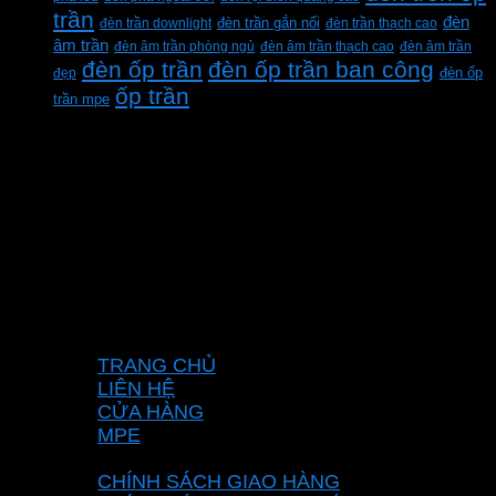
trần
đèn
đèn trần downlight
đèn trần gắn nổi
đèn trần thạch cao
âm trần
đèn âm trần phòng ngủ
đèn âm trần thạch cao
đèn âm trần
đèn ốp trần
đèn ốp trần ban công
đẹp
đèn ốp
ốp trần
trần mpe
CÔNG TY TNHH XD KT CƠ ĐIỆN PHAN
DƯƠNG MINH
Mã số thuế: 0315596026
Địa chỉ :C16/6E Đường Liên ấp 2-3-4, Tổ 12 ấp
3, Xã Vĩnh Lộc, Thành phố Hồ Chí Minh, Việt
Nam
Hotline: 0937967269
VỀ CHÚNG TÔI
TRANG CHỦ
LIÊN HỆ
CỬA HÀNG
MPE
CHÍNH SÁCH
CHÍNH SÁCH GIAO HÀNG