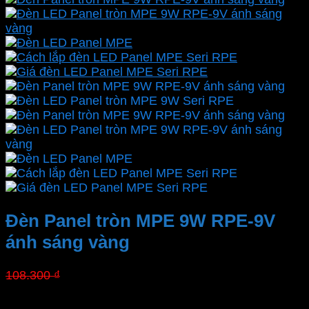
Đèn Panel tròn MPE 9W RPE-9V
ánh sáng vàng
Giá
Giá
108.300
₫
75.810
₫
gốc
hiện
là:
tại
Thương hiệu