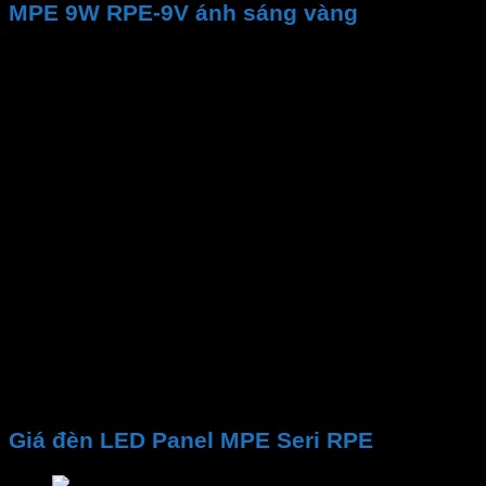
MPE 9W RPE-9V ánh sáng vàng
Thương hiệu
Mã sản phẩm
Công suất
Gốc chiếu
Lỗ khoét
Kích thước đèn
Nhiệt độ màu CCT
Quang thông
PF
CRI
Chip LED
Tuổi thọ
Điện áp
Giá đèn LED Panel MPE Seri RPE