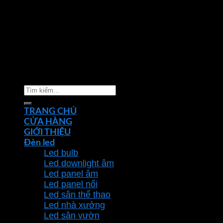
Copyright 2026 ©
Nhà phân phối thiết bị điện đèn
chiếu sáng Phan Dương Minh
Tìm
kiếm:
TRANG CHỦ
CỬA HÀNG
GIỚI THIỆU
Đèn led
Led bulb
Led downlight âm
Led panel âm
Led panel nổi
Led sân thể thao
Led nhà xưởng
Led sân vườn