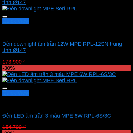
111.300 ₫.
là:
77.910 ₫.
Quick View
Led downlight âm MPE
Đèn downlight âm trần 12W MPE RPL-12SN trung
tính Ø147
Giá
Giá
173.900
₫
121.730
₫
gốc
hiện
-30%
là:
tại
173.900 ₫.
là:
121.730 ₫.
Quick View
Led downlight âm MPE
Đèn LED âm trần 3 màu MPE 6W RPL-6S/3C
Giá
Giá
154.700
₫
108.290
₫