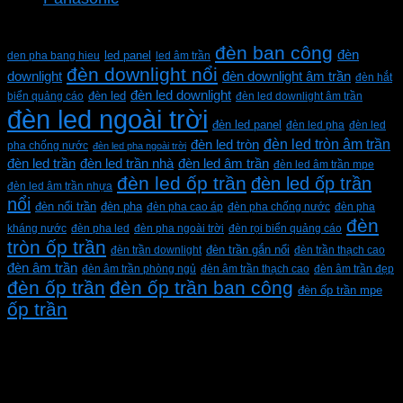
Từ khóa sản phẩm
đèn ban công
đèn
den pha bang hieu
led panel
led âm trần
đèn downlight nổi
downlight
đèn downlight âm trần
đèn hắt
đèn led downlight
biển quảng cáo
đèn led
đèn led downlight âm trần
đèn led ngoài trời
đèn led panel
đèn led pha
đèn led
đèn led tròn âm trần
đèn led tròn
pha chống nước
đèn led pha ngoài trời
đèn led trần
đèn led trần nhà
đèn led âm trần
đèn led âm trần mpe
đèn led ốp trần
đèn led ốp trần
đèn led âm trần nhựa
nổi
đèn pha
đèn nổi trần
đèn pha cao áp
đèn pha chống nước
đèn pha
đèn
kháng nước
đèn pha led
đèn pha ngoài trời
đèn rọi biển quảng cáo
tròn ốp trần
đèn trần downlight
đèn trần gắn nổi
đèn trần thạch cao
đèn âm trần
đèn âm trần phòng ngủ
đèn âm trần thạch cao
đèn âm trần đẹp
đèn ốp trần
đèn ốp trần ban công
đèn ốp trần mpe
ốp trần
CÔNG TY TNHH XD KT CƠ ĐIỆN PHAN DƯƠNG
MINH
Mã số thuế: 0315596026
Địa chỉ :C16/6E Đường Liên ấp 2-3-4, Tổ 12 ấp 3, Xã