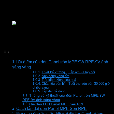
Đèn LED
RPE-9V
: ánh sáng vàng
Đèn LED
RPE-9/3C
: ánh sáng đổi màu
Đèn LED Panel tròn MPE 9W RPE-9V ánh sáng 
Mục lục
Ưu điểm của đèn Panel tròn MPE 9W RPE-9V ánh
sáng vàng
Thiết kế 2 trong 1, lắp âm và lắp nổi
Ánh sáng vàng ấm
Tiết kiệm điện hiệu quả
Chất liệu bền bỉ – Tuổi thọ đèn bền 30,000 giờ
chiếu sáng
Lắp đặt dễ dàng
Thông số kỹ thuật của đèn Panel tròn MPE 9W
RPE-9V ánh sáng vàng
Giá đèn LED Panel MPE Seri RPE
Cách lắp đặt đèn Panel MPE Seri RPE
Nơi mua đèn âm trần MPE RPE-9V Chính Hãng –