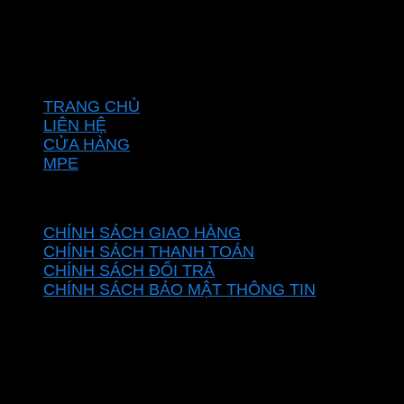
Vĩnh Lộc, Thành phố Hồ Chí Minh, Việt Nam
Hotline: 0937967269
VỀ CHÚNG TÔI
TRANG CHỦ
LIÊN HỆ
CỬA HÀNG
MPE
CHÍNH SÁCH
CHÍNH SÁCH GIAO HÀNG
CHÍNH SÁCH THANH TOÁN
CHÍNH SÁCH ĐỔI TRẢ
CHÍNH SÁCH BẢO MẬT THÔNG TIN