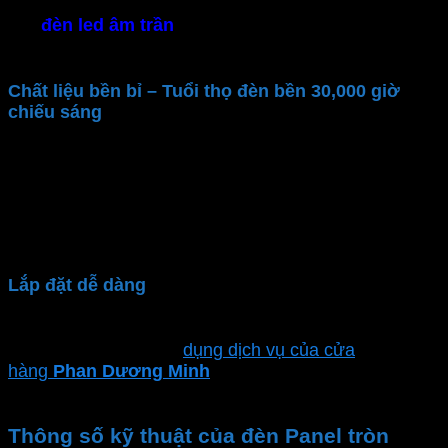
Với
đèn led âm trần
dùng chip LED hiện đại. Tiết
kiệm năng lượng tối đa và thân thiện môi trường
Chất liệu bền bỉ – Tuổi thọ đèn bền 30,000 giờ
chiếu sáng
Đèn downlight
được sản xuất bởi thương hiệu
MPE
nổi tiếng với chất lượng cao. Thân đèn được làm từ
nhựa PA, có độ cứng rất tốt, độ bền cao, không bị
thấm nước và chống ăn mòn tốt. Sử dụng Chip LED
cao cấp có tuổi thọ lên đến 30.000 giờ
Lắp đặt dễ dàng
Đèn led downlight âm trần
kiểu dáng gọn nhẹ. Bạn
có thể tự lắp hoặc sử
dụng dịch vụ của cửa
hàng
Phan Dương Minh
để đảm bảo sự an toàn và
hiệu suất tối ưu
Thông số kỹ thuật của đèn Panel tròn