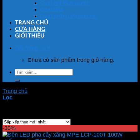
Quạt hút Panasonic
Quạt trần
Quạt tường Panasonic
TRANG CHỦ
CỬA HÀNG
GIỚI THIỆU
Giỏ hàng /
0
₫
Chưa có sản phẩm trong giỏ hàng.
Tìm
kiếm:
Trang chủ
/
Sản phẩm được gắn thẻ “đèn pha cao áp”
Lọc
Showing all 91 results
-30%