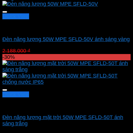
2.592.800 ₫.
Quick View
Led pha MPE
Đèn năng lượng 50W MPE SFLD-50V ánh sáng vàng
Giá
Giá
2.188.000
₫
1.531.600
₫
gốc
hiện
-30%
là:
tại
2.188.000 ₫.
là:
1.531.600 ₫.
Quick View
Led pha MPE
Đèn năng lượng mặt trời 50W MPE SFLD-50T ánh
sáng trắng