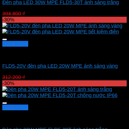
Đèn pha LED 30W MPE FLD5-30T ánh sáng trắng
Giá
Giá
394.800
₫
276.360
₫
gốc
hiện
-30%
là:
tại
394.800 ₫.
là:
276.360 ₫.
Quick View
Led pha MPE
FLD5-20V đèn pha LED 20W MPE ánh sáng vàng
Giá
Giá
312.200
₫
218.540
₫
gốc
hiện
-30%
là:
tại
312.200 ₫.
là:
218.540 ₫.
Quick View
Led pha MPE