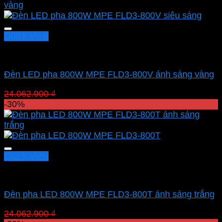
24.269.100 ₫.
là:
16.988.370 ₫.
Quick View
Led pha MPE
Đèn LED pha 800W MPE FLD3-800V ánh sáng vàng
Giá
Giá
24.062.900
₫
16.844.030
₫
gốc
hiện
-30%
là:
tại
24.062.900 ₫.
là:
16.844.030 ₫.
Quick View
Led pha MPE
Đèn pha LED 800W MPE FLD3-800T ánh sáng trắng
Giá
Giá
24.062.900
₫
16.844.030
₫