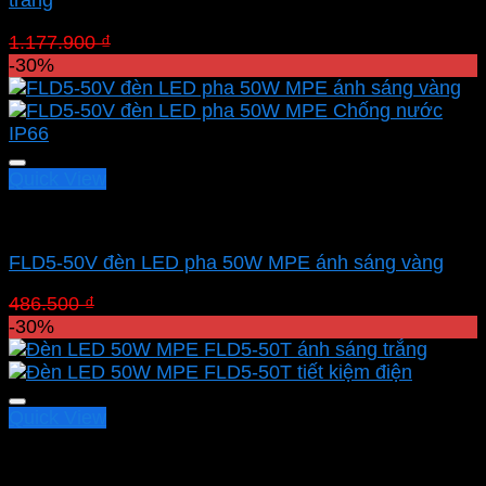
trắng
Giá
Giá
1.177.900
₫
824.530
₫
gốc
hiện
-30%
là:
tại
1.177.900 ₫.
là:
824.530 ₫.
Quick View
Led pha MPE
FLD5-50V đèn LED pha 50W MPE ánh sáng vàng
Giá
Giá
486.500
₫
340.550
₫
gốc
hiện
-30%
là:
tại
486.500 ₫.
là:
340.550 ₫.
Quick View
Led pha MPE