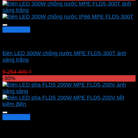
là:
tại
5.254.400 ₫.
là:
3.678.080 ₫.
Quick View
Led pha MPE
Đèn LED 300W chống nước MPE FLD5-300T ánh
sáng trắng
Giá
Giá
5.254.400
₫
3.678.080
₫
gốc
hiện
-30%
là:
tại
5.254.400 ₫.
là:
3.678.080 ₫.
Quick View
Led pha MPE