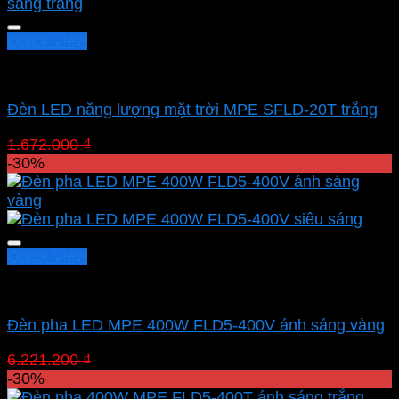
1.170.400 ₫.
Quick View
Led pha MPE
Đèn LED năng lượng mặt trời MPE SFLD-20T trắng
Giá
Giá
1.672.000
₫
1.170.400
₫
gốc
hiện
-30%
là:
tại
1.672.000 ₫.
là:
1.170.400 ₫.
Quick View
Led pha MPE
Đèn pha LED MPE 400W FLD5-400V ánh sáng vàng
Giá
Giá
6.221.200
₫
4.354.840
₫
gốc
hiện
-30%
là:
tại