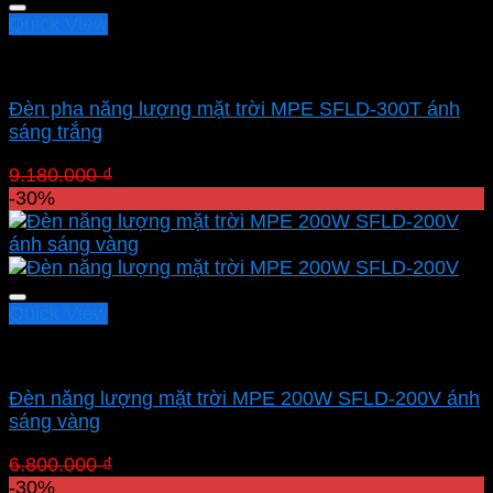
Quick View
Led pha MPE
Đèn pha năng lượng mặt trời MPE SFLD-300T ánh
sáng trắng
Giá
Giá
9.180.000
₫
6.426.000
₫
gốc
hiện
-30%
là:
tại
9.180.000 ₫.
là:
6.426.000 ₫.
Quick View
Led pha MPE
Đèn năng lượng mặt trời MPE 200W SFLD-200V ánh
sáng vàng
Giá
Giá
6.800.000
₫
4.760.000
₫
gốc
hiện
-30%