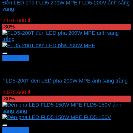
Đèn LED pha FLD5 200W MPE FLD5-200V ánh sáng
vàng
Giá
Giá
2.575.600
₫
1.802.920
₫
gốc
hiện
-30%
là:
tại
2.575.600 ₫.
là:
1.802.920 ₫.
Quick View
Led pha MPE
FLD5-200T đèn LED pha 200W MPE ánh sáng trắng
Giá
Giá
2.575.600
₫
1.802.920
₫
gốc
hiện
-30%
là:
tại
2.575.600 ₫.
là:
1.802.920 ₫.
Quick View