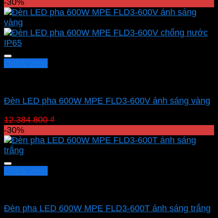
gốc
hiện
-30%
là:
tại
24.062.900 ₫.
là:
16.844.030 ₫.
Quick View
Led pha MPE
Đèn LED pha 600W MPE FLD3-600V ánh sáng vàng
Giá
Giá
12.384.800
₫
8.669.360
₫
gốc
hiện
-30%
là:
tại
12.384.800 ₫.
là:
8.669.360 ₫.
Quick View
Led pha MPE
Đèn pha LED 600W MPE FLD3-600T ánh sáng trắng