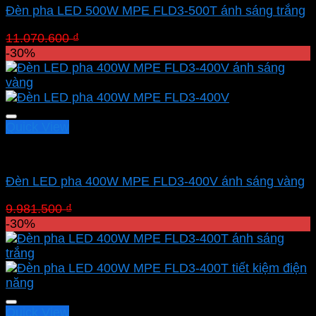
Đèn pha LED 500W MPE FLD3-500T ánh sáng trắng
Giá
Giá
11.070.600
₫
7.749.420
₫
gốc
hiện
-30%
là:
tại
11.070.600 ₫.
là:
7.749.420 ₫.
Quick View
Led pha MPE
Đèn LED pha 400W MPE FLD3-400V ánh sáng vàng
Giá
Giá
9.981.500
₫
6.987.050
₫
gốc
hiện
-30%
là:
tại
9.981.500 ₫.
là:
6.987.050 ₫.
Quick View