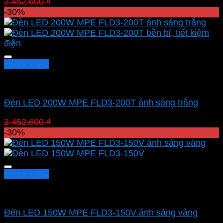
Giá
Giá
2.452.600
₫
1.716.820
₫
gốc
hiện
-30%
là:
tại
2.452.600 ₫.
là:
1.716.820 ₫.
Quick View
Led pha MPE
Đèn LED 200W MPE FLD3-200T ánh sáng trắng
Giá
Giá
2.452.600
₫
1.716.820
₫
gốc
hiện
-30%
là:
tại
2.452.600 ₫.
là:
1.716.820 ₫.
Quick View
Led pha MPE
Đèn LED 150W MPE FLD3-150V ánh sáng vàng