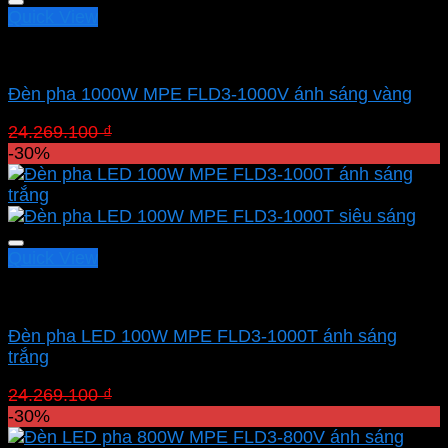
Quick View
Led pha MPE
Đèn pha 1000W MPE FLD3-1000V ánh sáng vàng
Giá
Giá
24.269.100
₫
16.988.370
₫
gốc
hiện
-30%
là:
tại
24.269.100 ₫.
là:
16.988.370 ₫.
Quick View
Led pha MPE
Đèn pha LED 100W MPE FLD3-1000T ánh sáng
trắng
Giá
Giá
24.269.100
₫
16.988.370
₫
gốc
hiện
-30%
là:
tại