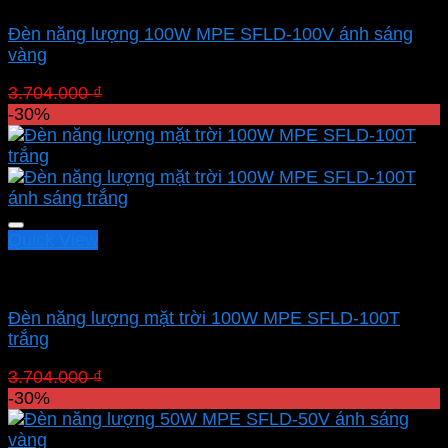
Đèn năng lượng 100W MPE SFLD-100V ánh sáng
vàng
Giá
Giá
3.704.000
₫
2.592.800
₫
gốc
hiện
-30%
là:
tại
3.704.000 ₫.
là:
2.592.800 ₫.
Quick View
Led pha MPE
Đèn năng lượng mặt trời 100W MPE SFLD-100T
trắng
Giá
Giá
3.704.000
₫
2.592.800
₫
gốc
hiện
-30%
là:
tại
3.704.000 ₫.
là: