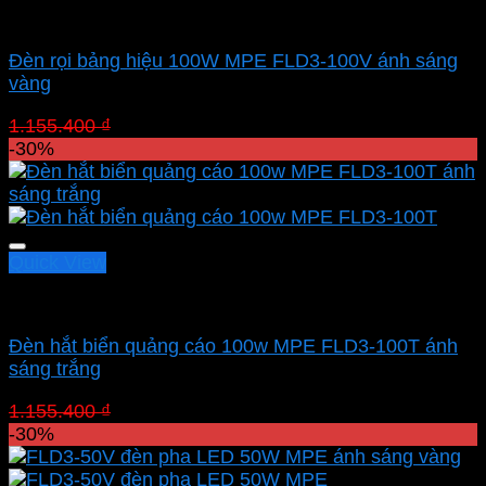
Led pha MPE
Đèn rọi bảng hiệu 100W MPE FLD3-100V ánh sáng
vàng
Giá
Giá
1.155.400
₫
808.780
₫
gốc
hiện
-30%
là:
tại
1.155.400 ₫.
là:
808.780 ₫.
Quick View
Led pha MPE
Đèn hắt biển quảng cáo 100w MPE FLD3-100T ánh
sáng trắng
Giá
Giá
1.155.400
₫
808.780
₫
gốc
hiện
-30%
là:
tại
1.155.400 ₫.
là: