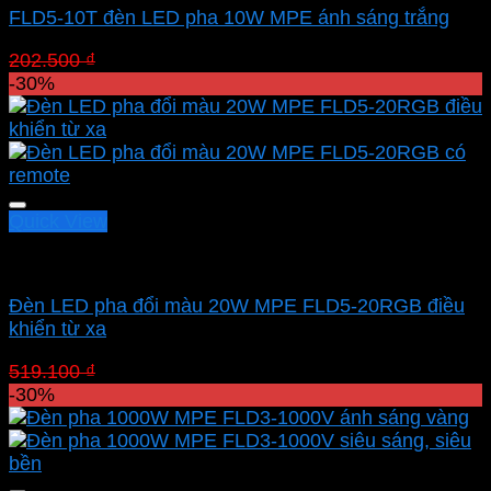
FLD5-10T đèn LED pha 10W MPE ánh sáng trắng
Giá
Giá
202.500
₫
141.750
₫
gốc
hiện
-30%
là:
tại
202.500 ₫.
là:
141.750 ₫.
Quick View
Led pha MPE
Đèn LED pha đổi màu 20W MPE FLD5-20RGB điều
khiển từ xa
Giá
Giá
519.100
₫
363.370
₫
gốc
hiện
-30%
là:
tại
519.100 ₫.
là:
363.370 ₫.