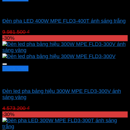
Led pha MPE
Đèn pha LED 400W MPE FLD3-400T ánh sáng trắng
Giá
Giá
9.981.500
₫
6.987.050
₫
gốc
hiện
-30%
là:
tại
9.981.500 ₫.
là:
6.987.050 ₫.
Quick View
Led pha MPE
Đèn led pha bảng hiệu 300W MPE FLD3-300V ánh
sáng vàng
Giá
Giá
4.573.200
₫
3.201.240
₫
gốc
hiện
-30%
là:
tại
4.573.200 ₫.
là: