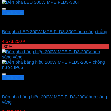
3.201.240 ₫.
Quick View
Led pha MPE
Đèn pha LED 300W MPE FLD3-300T ánh sáng trắng
Giá
Giá
4.573.200
₫
3.201.240
₫
gốc
hiện
-30%
là:
tại
4.573.200 ₫.
là:
3.201.240 ₫.
Quick View
Led pha MPE
Đèn pha bảng hiệu 200W MPE FLD3-200V ánh sáng
vàng