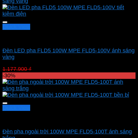
1.885.700 ₫.
là:
1.319.990 ₫.
Quick View
Led pha MPE
Đèn LED pha FLD5 100W MPE FLD5-100V ánh sáng
vàng
Giá
Giá
1.177.900
₫
824.530
₫
gốc
hiện
-30%
là:
tại
1.177.900 ₫.
là:
824.530 ₫.
Quick View
Led pha MPE
Đèn pha ngoài trời 100W MPE FLD5-100T ánh sáng