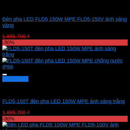
Led pha MPE
Đèn pha LED FLD5 150W MPE FLD5-150V ánh sáng
vàng
Giá
Giá
1.885.700
₫
1.319.990
₫
gốc
hiện
-30%
là:
tại
1.885.700 ₫.
là:
1.319.990 ₫.
Quick View
Led pha MPE
FLD5-150T đèn pha LED 150W MPE ánh sáng trắng
Giá
Giá
1.885.700
₫
1.319.990
₫
gốc
hiện
-30%
là:
tại