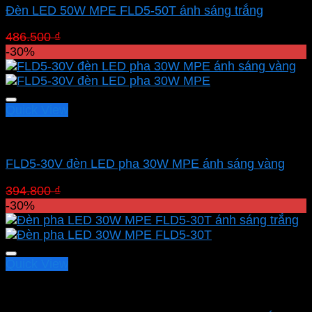
Đèn LED 50W MPE FLD5-50T ánh sáng trắng
Giá
Giá
486.500
₫
340.550
₫
gốc
hiện
-30%
là:
tại
486.500 ₫.
là:
340.550 ₫.
Quick View
Led pha MPE
FLD5-30V đèn LED pha 30W MPE ánh sáng vàng
Giá
Giá
394.800
₫
276.360
₫
gốc
hiện
-30%
là:
tại
394.800 ₫.
là:
276.360 ₫.
Quick View
Led pha MPE