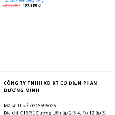
gốc
hiện
Giá
Giá
là:
tại
581.900
₫
407.330
₫
gốc
hiện
2.475.000 ₫.
là:
là:
tại
1.732
581.900 ₫.
là:
407.330 ₫.
CÔNG TY TNHH XD KT CƠ ĐIỆN PHAN
DƯƠNG MINH
Mã số thuế: 0315596026
Địa chỉ :C16/6E Đường Liên ấp 2-3-4, Tổ 12 ấp 3,