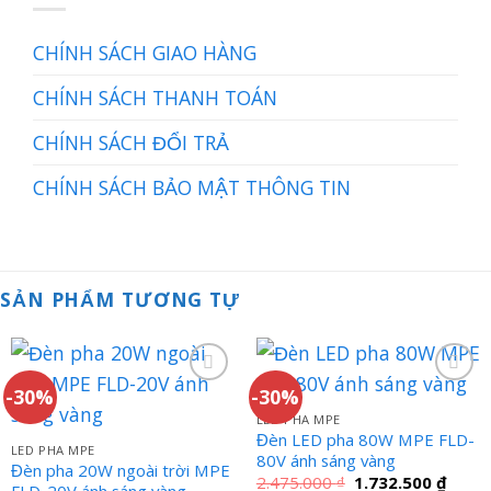
CHÍNH SÁCH GIAO HÀNG
CHÍNH SÁCH THANH TOÁN
CHÍNH SÁCH ĐỔI TRẢ
CHÍNH SÁCH BẢO MẬT THÔNG TIN
SẢN PHẨM TƯƠNG TỰ
-30%
-30%
LED PHA MPE
Đèn LED pha 80W MPE FLD-
LED PHA MPE
80V ánh sáng vàng
Đèn pha 20W ngoài trời MPE
Giá
Giá
2.475.000
₫
1.732.500
₫
FLD-20V ánh sáng vàng