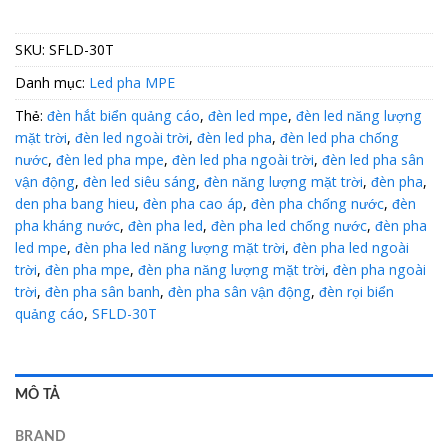
SKU:
SFLD-30T
Danh mục:
Led pha MPE
Thẻ:
đèn hắt biển quảng cáo
,
đèn led mpe
,
đèn led năng lượng
mặt trời
,
đèn led ngoài trời
,
đèn led pha
,
đèn led pha chống
nước
,
đèn led pha mpe
,
đèn led pha ngoài trời
,
đèn led pha sân
vận động
,
đèn led siêu sáng
,
đèn năng lượng mặt trời
,
đèn pha
,
den pha bang hieu
,
đèn pha cao áp
,
đèn pha chống nước
,
đèn
pha kháng nước
,
đèn pha led
,
đèn pha led chống nước
,
đèn pha
led mpe
,
đèn pha led năng lượng mặt trời
,
đèn pha led ngoài
trời
,
đèn pha mpe
,
đèn pha năng lượng mặt trời
,
đèn pha ngoài
trời
,
đèn pha sân banh
,
đèn pha sân vận động
,
đèn rọi biển
quảng cáo
,
SFLD-30T
MÔ TẢ
BRAND