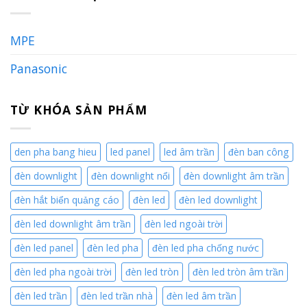
MPE
Panasonic
TỪ KHÓA SẢN PHẨM
den pha bang hieu
led panel
led âm trần
đèn ban công
đèn downlight
đèn downlight nổi
đèn downlight âm trần
đèn hắt biển quảng cáo
đèn led
đèn led downlight
đèn led downlight âm trần
đèn led ngoài trời
đèn led panel
đèn led pha
đèn led pha chống nước
đèn led pha ngoài trời
đèn led tròn
đèn led tròn âm trần
đèn led trần
đèn led trần nhà
đèn led âm trần