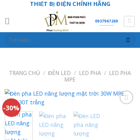
THIẾT BỊ ĐIỆN CHÍNH HÃNG
Skip
to
content
0937967269
Tìm
kiếm:
TRANG CHỦ
/
ĐÈN LED
/
LED PHA
/
LED PHA
MPE
-30%