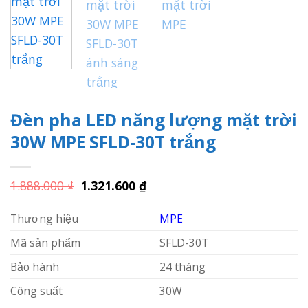
Đèn pha LED năng lượng mặt trời
30W MPE SFLD-30T trắng
Giá
Giá
1.888.000
₫
1.321.600
₫
gốc
hiện
là:
tại
Thương hiệu
MPE
1.888.000 ₫.
là:
1.321.600 ₫.
Mã sản phẩm
SFLD-30T
Bảo hành
24 tháng
Công suất
30W