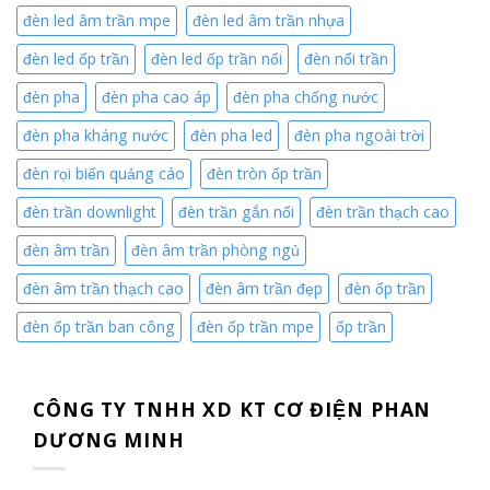
đèn led âm trần mpe
đèn led âm trần nhựa
đèn led ốp trần
đèn led ốp trần nổi
đèn nổi trần
đèn pha
đèn pha cao áp
đèn pha chống nước
đèn pha kháng nước
đèn pha led
đèn pha ngoài trời
đèn rọi biển quảng cáo
đèn tròn ốp trần
đèn trần downlight
đèn trần gắn nổi
đèn trần thạch cao
đèn âm trần
đèn âm trần phòng ngủ
đèn âm trần thạch cao
đèn âm trần đẹp
đèn ốp trần
đèn ốp trần ban công
đèn ốp trần mpe
ốp trần
CÔNG TY TNHH XD KT CƠ ĐIỆN PHAN
DƯƠNG MINH