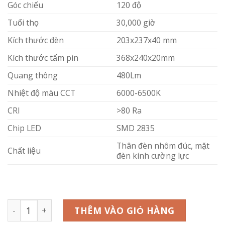
Góc chiếu
120 độ
Tuổi thọ
30,000 giờ
Kích thước đèn
203x237x40 mm
Kích thước tấm pin
368x240x20mm
Quang thông
480Lm
Nhiệt độ màu CCT
6000-6500K
CRI
>80 Ra
Chip LED
SMD 2835
Thân đèn nhôm đúc, mặt
Chất liệu
đèn kính cường lực
Đèn pha LED năng lượng mặt trời 30W MPE SFLD-30T t
THÊM VÀO GIỎ HÀNG