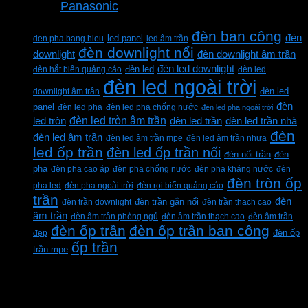
Panasonic
Từ khóa sản phẩm
đèn ban công
đèn
den pha bang hieu
led panel
led âm trần
đèn downlight nổi
downlight
đèn downlight âm trần
đèn led downlight
đèn hắt biển quảng cáo
đèn led
đèn led
đèn led ngoài trời
downlight âm trần
đèn led
đèn
panel
đèn led pha
đèn led pha chống nước
đèn led pha ngoài trời
đèn led tròn âm trần
led tròn
đèn led trần
đèn led trần nhà
đèn
đèn led âm trần
đèn led âm trần mpe
đèn led âm trần nhựa
led ốp trần
đèn led ốp trần nổi
đèn
đèn nổi trần
pha
đèn pha cao áp
đèn pha chống nước
đèn pha kháng nước
đèn
đèn tròn ốp
pha led
đèn pha ngoài trời
đèn rọi biển quảng cáo
trần
đèn
đèn trần downlight
đèn trần gắn nổi
đèn trần thạch cao
âm trần
đèn âm trần phòng ngủ
đèn âm trần thạch cao
đèn âm trần
đèn ốp trần
đèn ốp trần ban công
đẹp
đèn ốp
ốp trần
trần mpe
CÔNG TY TNHH XD KT CƠ ĐIỆN PHAN
DƯƠNG MINH