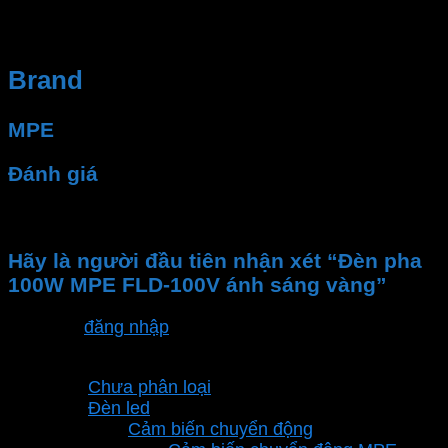
hệ thống điện của bạn luôn hoạt động ổn định và an
toàn.
Brand
MPE
Đánh giá
Chưa có đánh giá nào.
Hãy là người đầu tiên nhận xét “Đèn pha
100W MPE FLD-100V ánh sáng vàng”
Bạn phải
đăng nhập
để gửi đánh giá.
Danh mục sản phẩm
Chưa phân loại
Đèn led
Cảm biến chuyển động