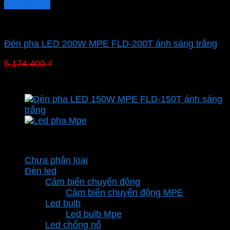
Quick View
Led pha MPE
Đèn pha LED 200W MPE FLD-200T ánh sáng trắng
Giá
Giá
5.174.400
₫
3.622.080
₫
gốc
hiện
là:
tại
5.174.400 ₫.
là:
3.622.080 ₫.
Danh mục sản phẩm
Chưa phân loại
Đèn led
Cảm biến chuyển động
Cảm biến chuyển động MPE
Led bulb
Led bulb Mpe
Led chống nổ