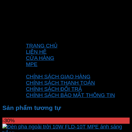
Mã số thuế: 0315596026
Địa chỉ :C16/6E Đường Liên ấp 2-3-4, Tổ 12 ấp
3, Xã Vĩnh Lộc, Thành phố Hồ Chí Minh, Việt
Nam
Hotline: 0937967269
VỀ CHÚNG TÔI
TRANG CHỦ
LIÊN HỆ
CỬA HÀNG
MPE
CHÍNH SÁCH
CHÍNH SÁCH GIAO HÀNG
CHÍNH SÁCH THANH TOÁN
CHÍNH SÁCH ĐỔI TRẢ
CHÍNH SÁCH BẢO MẬT THÔNG TIN
Sản phẩm tương tự
-30%