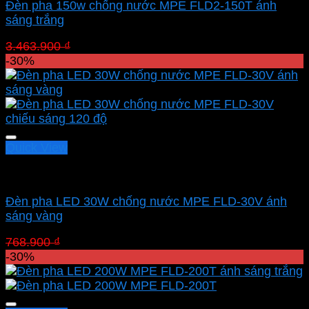
Đèn pha 150w chống nước MPE FLD2-150T ánh
sáng trắng
Giá
Giá
3.463.900
₫
2.424.730
₫
gốc
hiện
-30%
là:
tại
3.463.900 ₫.
là:
2.424.730 ₫.
Quick View
Led pha MPE
Đèn pha LED 30W chống nước MPE FLD-30V ánh
sáng vàng
Giá
Giá
768.900
₫
538.230
₫
gốc
hiện
-30%
là:
tại
768.900 ₫.
là:
538.230 ₫.