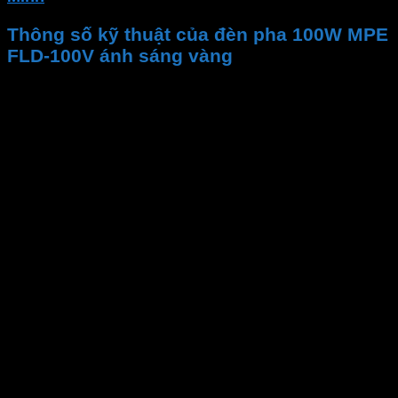
Thông số kỹ thuật của đèn pha 100W MPE
FLD-100V ánh sáng vàng
Thương hiệu
Mã sản phẩm
Bảo hành
Công suất
Góc chiếu
Tuổi thọ
Kích thước
Quang thông
Nhiệt độ màu CCT
CRI
Chip LED
Hệ số công suất (PF)
Điện áp