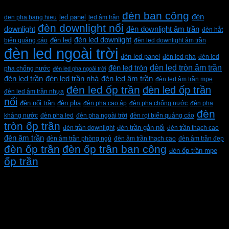
Từ khóa sản phẩm
đèn ban công
đèn
den pha bang hieu
led panel
led âm trần
đèn downlight nổi
downlight
đèn downlight âm trần
đèn hắt
đèn led downlight
biển quảng cáo
đèn led
đèn led downlight âm trần
đèn led ngoài trời
đèn led panel
đèn led pha
đèn led
đèn led tròn âm trần
đèn led tròn
pha chống nước
đèn led pha ngoài trời
đèn led trần
đèn led trần nhà
đèn led âm trần
đèn led âm trần mpe
đèn led ốp trần
đèn led ốp trần
đèn led âm trần nhựa
nổi
đèn pha
đèn nổi trần
đèn pha cao áp
đèn pha chống nước
đèn pha
đèn
kháng nước
đèn pha led
đèn pha ngoài trời
đèn rọi biển quảng cáo
tròn ốp trần
đèn trần downlight
đèn trần gắn nổi
đèn trần thạch cao
đèn âm trần
đèn âm trần phòng ngủ
đèn âm trần thạch cao
đèn âm trần đẹp
đèn ốp trần
đèn ốp trần ban công
đèn ốp trần mpe
ốp trần
CÔNG TY TNHH XD KT CƠ ĐIỆN PHAN DƯƠNG
MINH
Mã số thuế: 0315596026
Địa chỉ :C16/6E Đường Liên ấp 2-3-4, Tổ 12 ấp 3, Xã
Vĩnh Lộc, Thành phố Hồ Chí Minh, Việt Nam