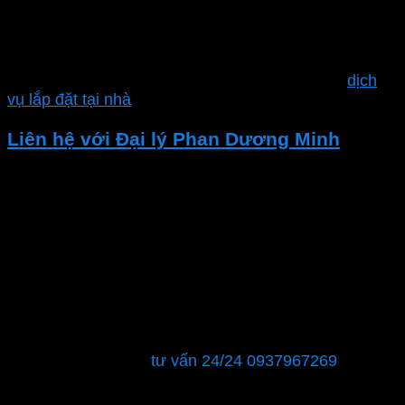
Nhà phân phối chính hãng MPE
và nhiều sản phẩm khác.
Ngoài ra công ty Phan Dương Minh còn hỗ trợ
dịch
vụ lắp đặt tại nhà
Liên hệ với Đại lý Phan Dương Minh
Nếu bạn đang tìm kiếm các thiết bị điện chất lượng
hoặc cần tư vấn về giải pháp điện. Hãy liên hệ với Đại
lý Thiết bị Điện – Phan Dương Minh.
CÔNG TY TNHH XÂY DỰNG KỸ THUẬT CƠ ĐIỆN –
ĐIỆN LẠNH PHAN DƯƠNG MINH
MST : 0315596026
Showroom: 40 đường số 12, phường Tăng Nhơn Phú
B, Quận 9, TPHCM
Hỗ trợ khách hàng:
tư vấn 24/24 0937967269
Chúng tôi sẽ là đối tác đáng tin cậy để đảm bảo rằng