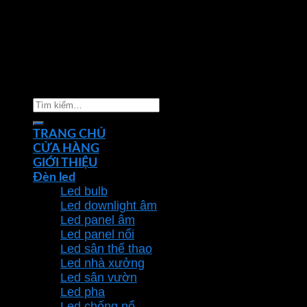
Copyright 2026 ©
Nhà phân phối thiết bị điện đèn
chiếu sáng Phan Dương Minh
Tìm
kiếm:
TRANG CHỦ
CỬA HÀNG
GIỚI THIỆU
Đèn led
Led bulb
Led downlight âm
Led panel âm
Led panel nổi
Led sân thể thao
Led nhà xưởng
Led sân vườn
Led pha
Led chống nổ