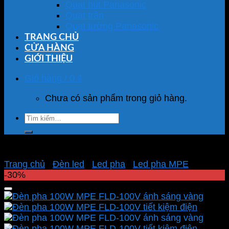
Quạt hút Panasonic
Quạt trần
Quạt tường Panasonic
TRANG CHỦ
CỬA HÀNG
GIỚI THIỆU
Giỏ hàng /
0
₫
Chưa có sản phẩm trong giỏ hàng.
Tìm
kiếm:
Trang chủ
/
Đèn led
/
Led pha
/
Led pha MPE
-30%