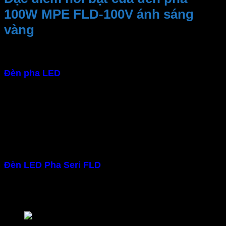
100W MPE FLD-100V ánh sáng
vàng
– Chống nước IP65
Đèn pha LED
thiết kế chống nước, chống bụi cũng là
một ưu điểm nổi bật giúp sản phẩm hoạt động ổn định
trong mọi điều kiện thời tiết. Đạt chuẩn IP65 chịu
được mọi điều kiện thời tiết khắc nghiệt
– Độ bền vượt trội
Thân nhôm sơn tĩnh điện chống gỉ, đúc khối nguyên
tạo sự đồng nhất và công nghệ sản xuất tiên tiến.
Đèn LED Pha Seri FLD
của MPE đảm bảo độ bền
cao và tuổi thọ 30,000 giờ. Khả năng chịu va đập và
chịu áp lực giúp sản phẩm này hoạt động một cách
ổn định