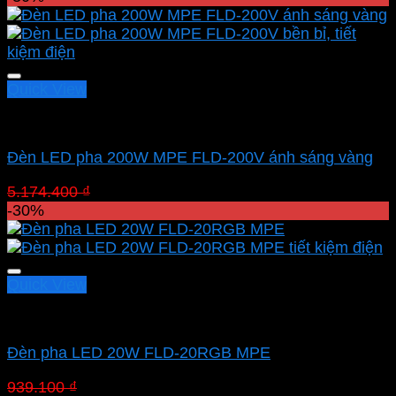
là:
tại
581.900 ₫.
là:
407.330 ₫.
Quick View
Led pha MPE
Đèn LED pha 200W MPE FLD-200V ánh sáng vàng
Giá
Giá
5.174.400
₫
3.622.080
₫
gốc
hiện
-30%
là:
tại
5.174.400 ₫.
là:
3.622.080 ₫.
Quick View
Led pha MPE
Đèn pha LED 20W FLD-20RGB MPE
Giá
Giá
939.100
₫
657.370
₫