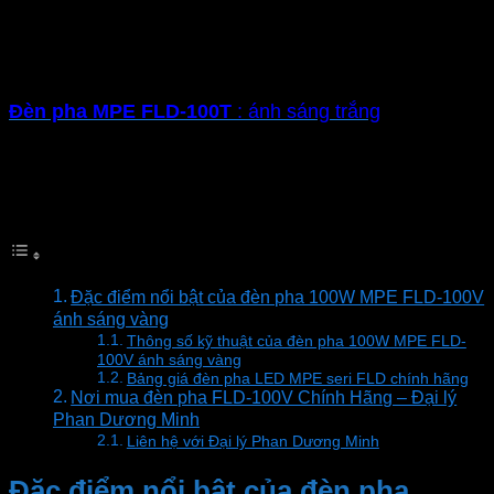
trong không gian: sân vườn, tòa nhà, nhà xưởng,
công ty
Có 2 màu ánh sáng lựa chọn với công suất 100W
Đèn pha MPE FLD-100T
: ánh sáng trắng
Đèn pha MPE FLD-100V
: ánh sáng vàng
Mục lục
Đặc điểm nổi bật của đèn pha 100W MPE FLD-100V
ánh sáng vàng
Thông số kỹ thuật của đèn pha 100W MPE FLD-
100V ánh sáng vàng
Bảng giá đèn pha LED MPE seri FLD chính hãng
Nơi mua đèn pha FLD-100V Chính Hãng – Đại lý
Phan Dương Minh
Liên hệ với Đại lý Phan Dương Minh
Đặc điểm nổi bật của đèn pha