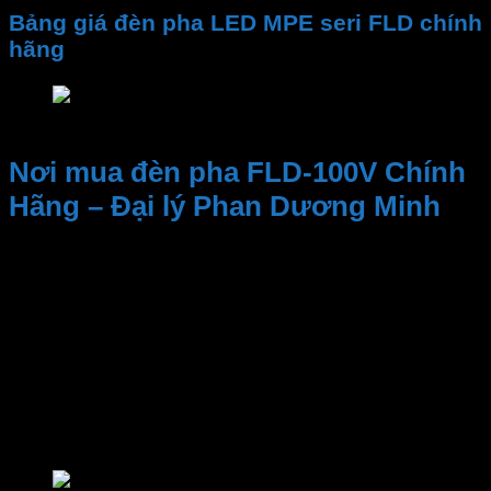
Bảng giá đèn pha LED MPE seri FLD chính
hãng
Bảng giá đèn LED pha MPE seri FLD chính hãng
Nơi mua đèn pha FLD-100V Chính
Hãng – Đại lý Phan Dương Minh
Kinh nghiệm và Uy tín, Cung cấp sản phẩm chất
lượng. Nhân viên tư vấn nhiệt tình, dịch vụ sau bán
hàng
Đại lý thiết bị điện Phan Dương Minh
là một trong
những địa điểm đáng tin cậy để tìm kiếm các sản
phẩm của
MPE
. Bao gồm
đèn LED
,
đèn Bulb
,
LED
Panel
,
đèn sân vườn
,
thiết bị đóng ngắt
,
thiết bị
điện MPE
,
công tắc ổ cắm
,..