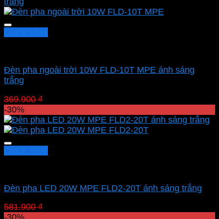
Quick View
Led pha MPE
Đèn pha ngoài trời 10W FLD-10T MPE ánh sáng
trắng
Giá
Giá
369.900
₫
258.930
₫
gốc
hiện
-30%
là:
tại
369.900 ₫.
là:
258.930 ₫.
Quick View
Led pha MPE
Đèn pha LED 20W MPE FLD2-20T ánh sáng trắng
Giá
Giá
581.900
₫
407.330
₫
gốc
hiện
-30%