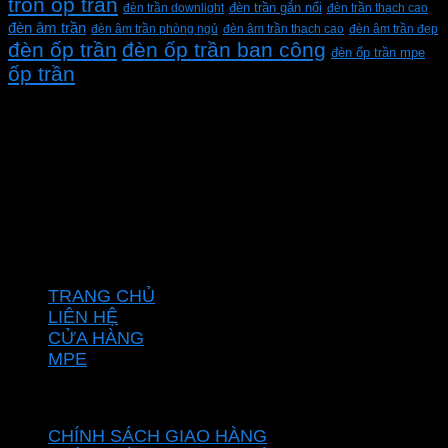
tròn ốp trần
đèn trần downlight
đèn trần gắn nổi
đèn trần thạch cao
đèn âm trần
đèn âm trần phòng ngủ
đèn âm trần thạch cao
đèn âm trần đẹp
đèn ốp trần
đèn ốp trần ban công
đèn ốp trần mpe
ốp trần
CÔNG TY TNHH XD KT CƠ ĐIỆN PHAN DƯƠNG
MINH
Mã số thuế: 0315596026
Địa chỉ :C16/6E Đường Liên ấp 2-3-4, Tổ 12 ấp 3, Xã
Vĩnh Lộc, Thành phố Hồ Chí Minh, Việt Nam
Hotline: 0937967269
VỀ CHÚNG TÔI
TRANG CHỦ
LIÊN HỆ
CỬA HÀNG
MPE
CHÍNH SÁCH
CHÍNH SÁCH GIAO HÀNG