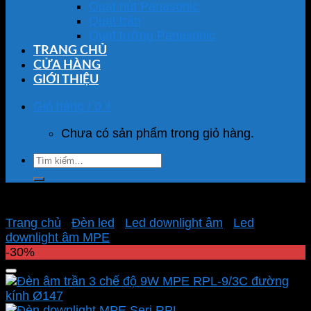
Quạt hút Panasonic
Quạt trần
Quạt tường Panasonic
TRANG CHỦ
CỬA HÀNG
GIỚI THIỆU
Giỏ hàng /
0
₫
Chưa có sản phẩm trong giỏ hàng.
Tìm
kiếm:
Trang chủ
/
Đèn led
/
Led downlight âm
/
Led
downlight âm MPE
-30%