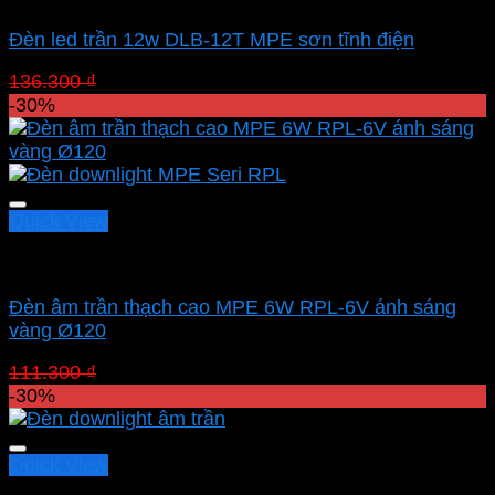
Đèn led trần 12w DLB-12T MPE sơn tĩnh điện
Giá
Giá
136.300
₫
95.410
₫
gốc
hiện
-30%
là:
tại
136.300 ₫.
là:
95.410 ₫.
Quick View
Led downlight âm MPE
Đèn âm trần thạch cao MPE 6W RPL-6V ánh sáng
vàng Ø120
Giá
Giá
111.300
₫
77.910
₫
gốc
hiện
-30%
là:
tại
111.300 ₫.
là:
77.910 ₫.
Quick View