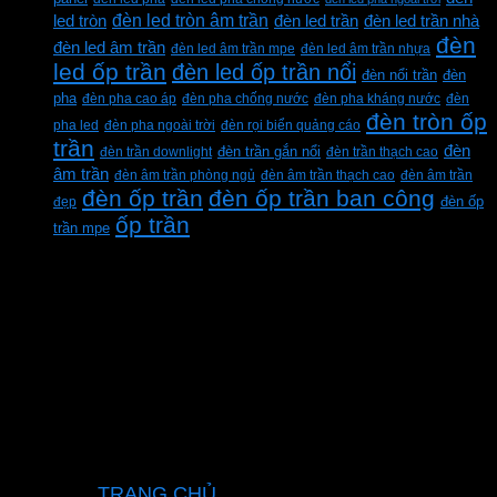
đèn led tròn âm trần
led tròn
đèn led trần
đèn led trần nhà
đèn
đèn led âm trần
đèn led âm trần mpe
đèn led âm trần nhựa
led ốp trần
đèn led ốp trần nổi
đèn
đèn nổi trần
pha
đèn pha cao áp
đèn pha chống nước
đèn pha kháng nước
đèn
đèn tròn ốp
pha led
đèn pha ngoài trời
đèn rọi biển quảng cáo
trần
đèn
đèn trần downlight
đèn trần gắn nổi
đèn trần thạch cao
âm trần
đèn âm trần phòng ngủ
đèn âm trần thạch cao
đèn âm trần
đèn ốp trần
đèn ốp trần ban công
đẹp
đèn ốp
ốp trần
trần mpe
CÔNG TY TNHH XD KT CƠ ĐIỆN PHAN
DƯƠNG MINH
Mã số thuế: 0315596026
Địa chỉ :C16/6E Đường Liên ấp 2-3-4, Tổ 12 ấp
3, Xã Vĩnh Lộc, Thành phố Hồ Chí Minh, Việt
Nam
Hotline: 0937967269
VỀ CHÚNG TÔI
TRANG CHỦ