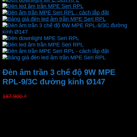
Đèn âm trần 3 chế độ 9W MPE
RPL-9/3C đường kính Ø147
Giá
Giá
187.900
₫
131.530
₫
gốc
hiện
là:
tại
Thương hiệu
187.900 ₫.
là:
Mã sản phẩm
131.530 ₫.
Công suất
Gốc chiếu