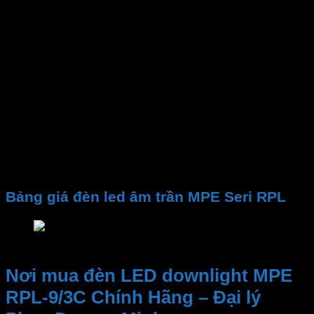
Gốc chiếu
Lỗ khoét
Kích thước đèn
Nhiệt độ màu CCT
Quang thông
PF
CRI
Chip LED
Tuổi thọ
Điện áp
Bảng giá đèn led âm trần MPE Seri RPL
Bảng giá đèn led âm trần MPE Seri RPL
Nơi mua đèn LED downlight MPE
RPL-9/3C Chính Hãng – Đại lý