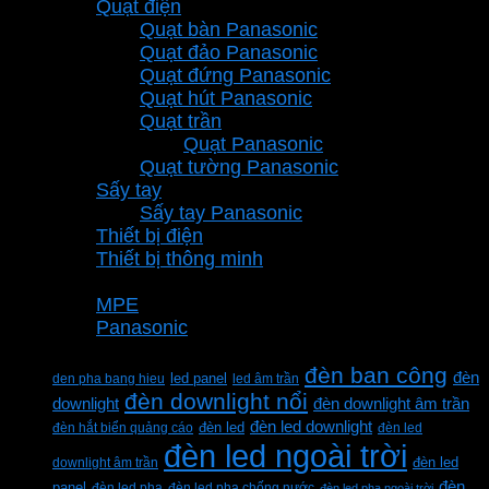
Quạt điện
Quạt bàn Panasonic
Quạt đảo Panasonic
Quạt đứng Panasonic
Quạt hút Panasonic
Quạt trần
Quạt Panasonic
Quạt tường Panasonic
Sấy tay
Sấy tay Panasonic
Thiết bị điện
Thiết bị thông minh
Thương hiệu
MPE
Panasonic
Từ khóa sản phẩm
đèn ban công
đèn
den pha bang hieu
led panel
led âm trần
đèn downlight nổi
downlight
đèn downlight âm trần
đèn led downlight
đèn hắt biển quảng cáo
đèn led
đèn led
đèn led ngoài trời
downlight âm trần
đèn led
đèn
panel
đèn led pha
đèn led pha chống nước
đèn led pha ngoài trời