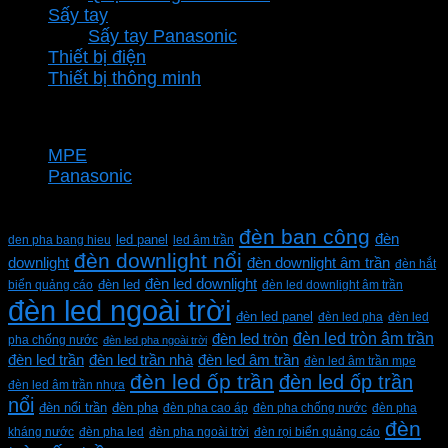
Sấy tay
Sấy tay Panasonic
Thiết bị điện
Thiết bị thông minh
Thương hiệu
MPE
Panasonic
Từ khóa sản phẩm
đèn ban công
đèn
den pha bang hieu
led panel
led âm trần
đèn downlight nổi
downlight
đèn downlight âm trần
đèn hắt
đèn led downlight
biển quảng cáo
đèn led
đèn led downlight âm trần
đèn led ngoài trời
đèn led panel
đèn led pha
đèn led
đèn led tròn âm trần
đèn led tròn
pha chống nước
đèn led pha ngoài trời
đèn led trần
đèn led trần nhà
đèn led âm trần
đèn led âm trần mpe
đèn led ốp trần
đèn led ốp trần
đèn led âm trần nhựa
nổi
đèn pha
đèn nổi trần
đèn pha cao áp
đèn pha chống nước
đèn pha
đèn
kháng nước
đèn pha led
đèn pha ngoài trời
đèn rọi biển quảng cáo