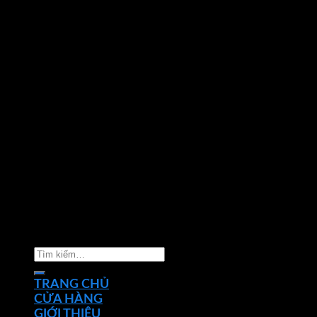
Copyright 2026 ©
Nhà phân phối thiết bị điện đèn
chiếu sáng Phan Dương Minh
Tìm
kiếm:
TRANG CHỦ
CỬA HÀNG
GIỚI THIỆU