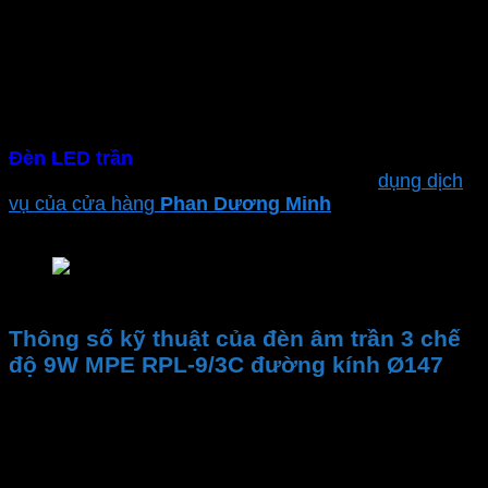
Đèn led trần nhà
không phát ra tia hồng ngoại & tia
cực tím. Ánh sáng đồng đều, không nhấp nháy, sáng
tức thì khi bật. Tốt cho thị lực và sức khỏe người
dùng
– Lắp đặt dễ dàng
Đèn LED trần
có thiết kế gọn nhẹ người dùng dễ
dàng tự lắp đặt, tiết kiệm chi phí. Hoặc sử
dụng dịch
vụ của cửa hàng
Phan Dương Minh
để đảm bảo sự
an toàn và hiệu suất tối ưu
Đèn âm trần MPE Seri RPL – cách lắp đặt
Thông số kỹ thuật của đèn âm trần 3 chế
độ 9W MPE RPL-9/3C đường kính Ø147
Thương hiệu
Mã sản phẩm
Công suất