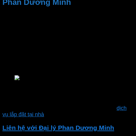
Phan Dương Minh
Kinh nghiệm và Uy tín, Cung cấp sản phẩm chất
lượng. Nhân viên tư vấn nhiệt tình, dịch vụ sau bán
hàng
Đại lý thiết bị điện Phan Dương Minh
là một trong
những địa điểm đáng tin cậy để tìm kiếm các sản
phẩm của
MPE
. Bao gồm
đèn LED
,
đèn Bulb
,
LED
Panel
,
đèn sân vườn
,
thiết bị đóng ngắt
,
thiết bị
điện MPE
,
công tắc ổ cắm
,..
Nhà phân phối chính hãng MPE
và nhiều sản phẩm khác.
Ngoài ra công ty Phan Dương Minh còn hỗ trợ
dịch
vụ lắp đặt tại nhà
Liên hệ với Đại lý Phan Dương Minh