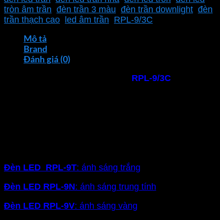
kính
tròn âm trần
,
đèn trần 3 màu
,
đèn trần downlight
,
đèn
Ø147
trần thạch cao
,
led âm trần
,
RPL-9/3C
số
lượng
Mô tả
Brand
Đánh giá (0)
Đèn âm trần 3 chế độ 9w
MPE
RPL-9/3C
ánh sáng
đổi 3 màu trắng, trung tính, vàng, mang lại ánh sáng
tùy chỉnh theo ý muốn.
Đèn led âm trần MPE
dễ
dàng lắp đặt trần thạch cao cho nhà phố, biệt thự, căn
hộ chung cư, văn phòng,..
Với công suất 9W đường kính 147mm với 4 màu ánh
sáng cho bạn chọn:
Đèn LED RPL-9T
: ánh sáng trắng
Đèn LED
RPL-9N
: ánh sáng trung tính
Đèn LED
RPL-9V
: ánh sáng vàng