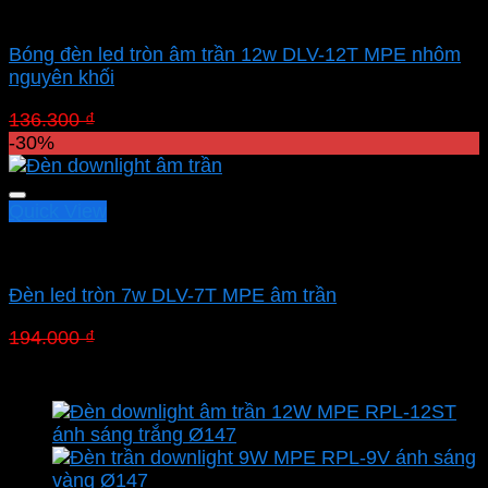
Led downlight âm MPE
Bóng đèn led tròn âm trần 12w DLV-12T MPE nhôm
nguyên khối
Giá
Giá
136.300
₫
95.410
₫
gốc
hiện
-30%
là:
tại
136.300 ₫.
là:
95.410 ₫.
Quick View
Led downlight âm MPE
Đèn led tròn 7w DLV-7T MPE âm trần
Giá
Giá
194.000
₫
135.800
₫
gốc
hiện
là:
tại
194.000 ₫.
là:
135.800 ₫.