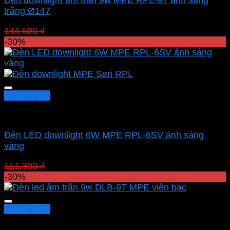
Đèn downlight âm trần 9w MPE RPL-9T ánh sáng
trắng Ø147
Giá
Giá
144.500
₫
101.150
₫
gốc
hiện
-30%
là:
tại
144.500 ₫.
là:
101.150 ₫.
Quick View
Led downlight âm MPE
Đèn LED downlight 6W MPE RPL-6SV ánh sáng
vàng
Giá
Giá
111.300
₫
77.910
₫
gốc
hiện
-30%
là:
tại
111.300 ₫.
là:
77.910 ₫.
Quick View
Led downlight âm MPE