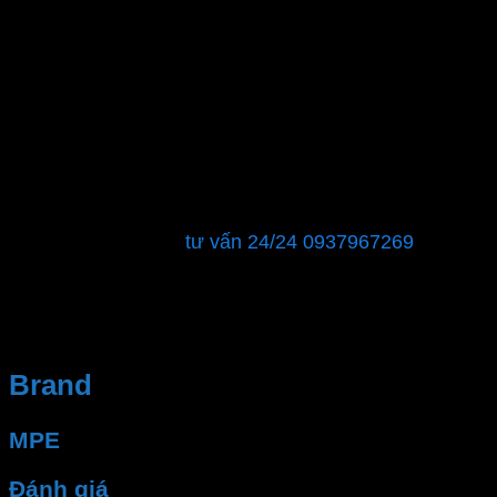
Nếu bạn đang tìm kiếm các thiết bị điện chất lượng
hoặc cần tư vấn về giải pháp điện. Hãy liên hệ với Đại
lý Thiết bị Điện – Phan Dương Minh.
CÔNG TY TNHH XÂY DỰNG KỸ THUẬT CƠ ĐIỆN –
ĐIỆN LẠNH PHAN DƯƠNG MINH
MST : 0315596026
Showroom: 40 đường số 12, phường Tăng Nhơn Phú
B, Quận 9, TPHCM
Hỗ trợ khách hàng:
tư vấn 24/24 0937967269
Chúng tôi sẽ là đối tác đáng tin cậy để đảm bảo rằng
hệ thống điện của bạn luôn hoạt động ổn định và an
toàn.
Brand
MPE
Đánh giá