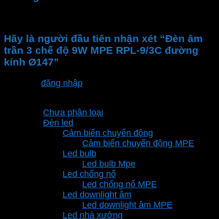
Chưa có đánh giá nào.
Hãy là người đầu tiên nhận xét “Đèn âm
trần 3 chế độ 9W MPE RPL-9/3C đường
kính Ø147”
Bạn phải
đăng nhập
để gửi đánh giá.
Danh mục sản phẩm
Chưa phân loại
Đèn led
Cảm biến chuyển động
Cảm biến chuyển động MPE
Led bulb
Led bulb Mpe
Led chống nổ
Led chống nổ MPE
Led downlight âm
Led downlight âm MPE
Led nhà xưởng