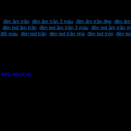
100-240VAC
ẻ:
đèn âm trần
,
đèn âm trần 3 màu
,
đèn âm trần đẹp
,
đèn âm 
,
đèn led âm trần
,
đèn led âm trần 3 màu
,
đèn led âm trần 
 đổi màu
,
đèn led trần
,
đèn led trần nhà
,
đèn led tròn
,
đèn le
RPL-9S/3C/G
ánh sáng tùy chỉnh theo nhu cầu. Với chất liệ
h cao cho nhà phố, biệt thự, căn hộ chung cư, văn phòng,..
 ánh sáng