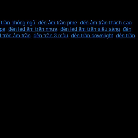
trần phòng ngủ
,
đèn âm trần pme
,
đèn âm trần thạch cao
,
mpe
,
đèn led âm trần nhựa
,
đèn led âm trần siêu sáng
,
đèn
d tròn âm trần
,
đèn trần 3 màu
,
đèn trần downlight
,
đèn trần
u bền bỉ, ánh sáng mạnh mẽ trung thực, bền bỉ và tiết