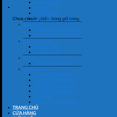
Led sân vườn
Giỏ hàng
Led pha
Led chống nổ
Cảm biến chuyển động
Chưa có sản phẩm trong giỏ hàng.
Máy bơm
Bơm tăng áp Panasonic
Bơm đẩy cao Panasonic
Máy nước nóng
Máy trực tiếp
Máy gián tiếp
Sấy tay
Sấy tay Panasonic
Quạt điện
Quạt bàn Panasonic
Quạt đảo Panasonic
Quạt đứng Panasonic
Quạt hút Panasonic
Quạt trần
Quạt tường Panasonic
TRANG CHỦ
CỬA HÀNG