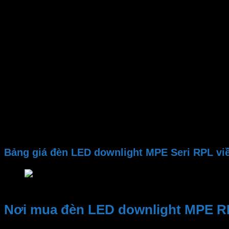
Công suất
Gốc chiếu
Lỗ khoét
Kích thước đèn
Nhiệt độ màu CCT
Quang thông
PF
CRI
Chip LED
Tuổi thọ
Điện áp
Bảng giá đèn LED downlight MPE Seri RPL vi
Bảng giá đèn LED downlight MPE Seri RPL viền vàng
Nơi mua đèn LED downlight MPE RP