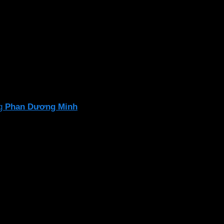
trường
t. Tốt cho thị lực và sức khỏe người dùng
ng
Phan Dương Minh
để đảm bảo sự an toàn và hiệu suất