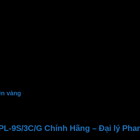
9W
110 độ
Ø105
Ø120 x 22mm
3000 – 6500 – 4000K
750 Lm
>0.5
>80
SMD 2835
30,000 giờ
100-240VAC
ền vàng
L-9S/3C/G Chính Hãng – Đại lý Ph