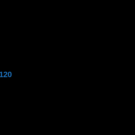
120
ọn và màu sắc trắng trang nhã. Dễ dàng phối hợp với mọi
 quá trình sử dụng