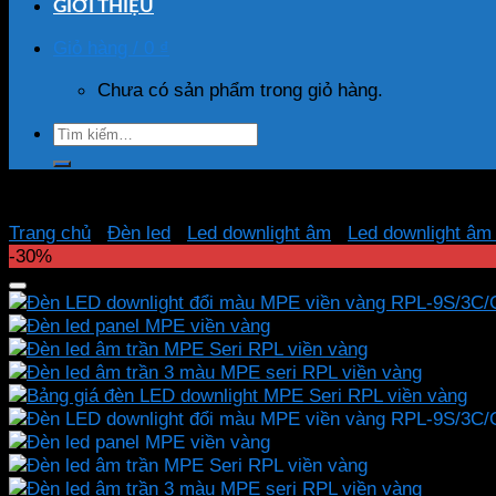
GIỚI THIỆU
Giỏ hàng /
0
₫
Chưa có sản phẩm trong giỏ hàng.
Tìm
kiếm:
Trang chủ
/
Đèn led
/
Led downlight âm
/
Led downlight â
-30%