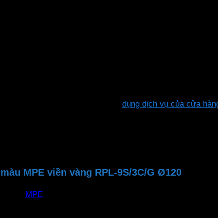
hông chỉ giúp giảm thiểu hóa đơn điện mà còn bảo vệ môi 
ím. Ánh sáng đồng đều, không nhấp nháy, sáng tức thì khi bậ
ắp đặt, tiết kiệm chi phí. Hoặc sử
dụng dịch vụ của cửa hà
i màu MPE viền vàng RPL-9S/3C/G Ø120
MPE
RPL-9S/3C/G