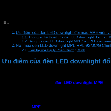
Đèn led panel MPE viền vàng
Mục lục
Ưu điểm của đèn LED downlight đổi màu MPE viền 
Thông số kỹ thuật của đèn LED downlight đổi màu
Bảng giá đèn LED downlight MPE Seri RPL viền vàn
Nơi mua đèn LED downlight MPE RPL-9S/3C/G Chính
Liên hệ với Đại lý Phan Dương Minh
Ưu điểm của đèn LED downlight đổ
–Thiết kế hiện đại
Với thiết kế tròn và âm trần,
đèn LED downlight
MPE
phản
không gian nội thất và trang trí
–Vật liệu chất lượng cao
Đèn downlight
MPE
được làm từ vật liệu chất lượng cao,