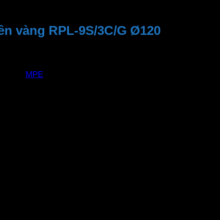
ền vàng RPL-9S/3C/G Ø120
MPE
RPL-9S/3C/G
9W
110 độ
Ø105
Ø120 x 22mm
3000 – 6500 – 4000K
750 Lm
>0.5
>80
SMD 2835
30,000 giờ