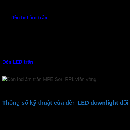
–Tiết kiệm điện
Với
đèn led âm trần
tiết kiệm năng lượng, sản phẩm này k
–An toàn cho sức khỏe
Đèn led trần nhà
không phát ra tia hồng ngoại & tia cực t
– Lắp đặt dễ dàng
Đèn LED trần
có thiết kế gọn nhẹ người dùng dễ dàng tự l
tối ưu
Đèn led âm trần MPE Seri RPL viền vàng
Thông số kỹ thuật của đèn LED downlight đổ
Thương hiệu
Mã sản phẩm