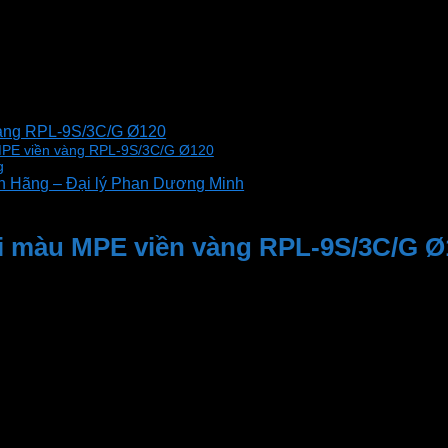
vàng RPL-9S/3C/G Ø120
 MPE viền vàng RPL-9S/3C/G Ø120
g
 Hãng – Đại lý Phan Dương Minh
i màu MPE viền vàng RPL-9S/3C/G Ø
 ánh phong cách hiện đại và tinh tế. Với đường kính nhỏ g
 đạt chuẩn Châu Âu. Đảm bảo độ bền và độ tin cậy cao trong