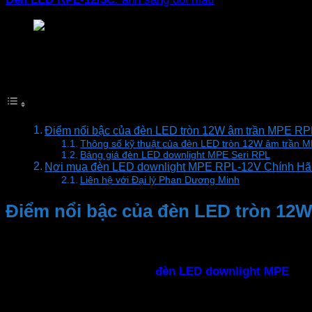
Đèn downlight MPE Seri RPL
Mục lục
Điểm nổi bậc của đèn LED tròn 12W âm trần MPE R
Thông số kỹ thuật của đèn LED tròn 12W âm trần
Bảng giá đèn LED downlight MPE Seri RPL
Nơi mua đèn LED downlight MPE RPL-12V Chính Hãn
Liên hệ với Đại lý Phan Dương Minh
Điểm nổi bậc của đèn LED tròn 12
–Thiết kế hiện đại
Với thiết kế tròn và âm trần,
đèn LED downlight
MPE
phản
không gian nội thất và trang trí