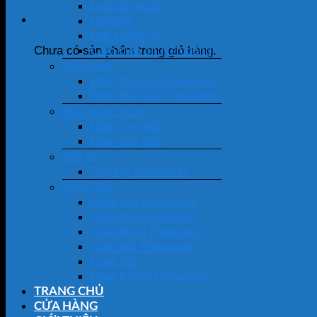
Led sân vườn
Giỏ hàng
Led pha
Led chống nổ
Cảm biến chuyển động
Chưa có sản phẩm trong giỏ hàng.
Máy bơm
Bơm tăng áp Panasonic
Bơm đẩy cao Panasonic
Máy nước nóng
Máy trực tiếp
Máy gián tiếp
Sấy tay
Sấy tay Panasonic
Quạt điện
Quạt bàn Panasonic
Quạt đảo Panasonic
Quạt đứng Panasonic
Quạt hút Panasonic
Quạt trần
Quạt tường Panasonic
TRANG CHỦ
CỬA HÀNG