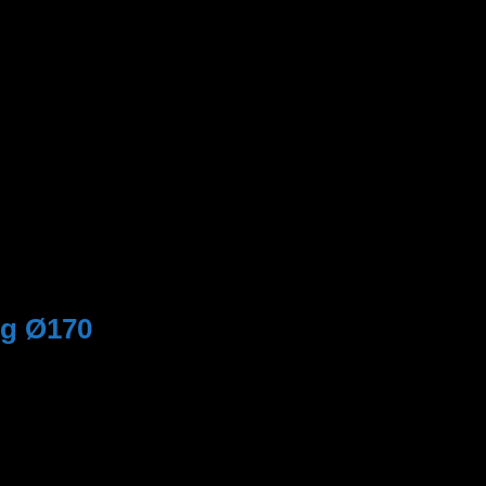
ng Ø170
ọn và màu sắc trắng trang nhã. Dễ dàng phối hợp với mọi