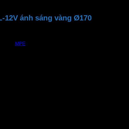
L-12V ánh sáng vàng Ø170
MPE
RPL-12V
12W
110 độ
Ø150
Ø170 x 22mm
2800 – 3200K
950 Lm
>0.5
>80
SMD 2835
30,000 giờ