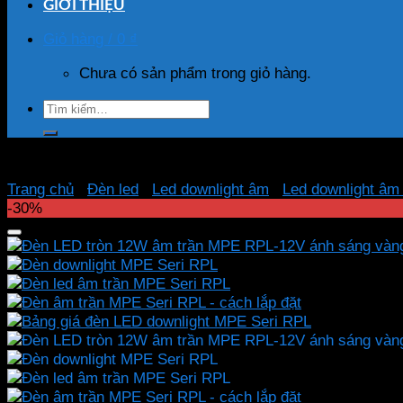
GIỚI THIỆU
Giỏ hàng /
0
₫
Chưa có sản phẩm trong giỏ hàng.
Tìm
kiếm:
Trang chủ
/
Đèn led
/
Led downlight âm
/
Led downlight â
-30%