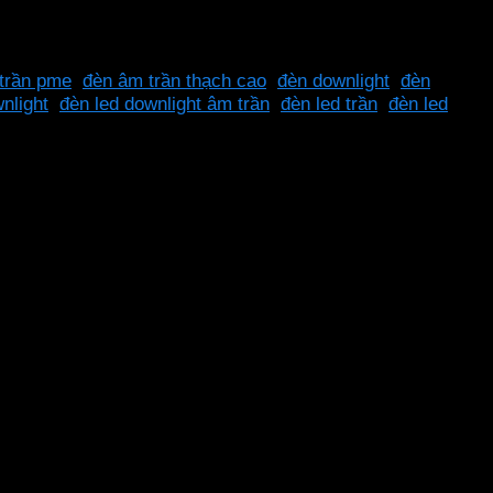
trần pme
,
đèn âm trần thạch cao
,
đèn downlight
,
đèn
nlight
,
đèn led downlight âm trần
,
đèn led trần
,
đèn led
.
Đèn led âm trần MPE
dễ dàng lắp đặt trần thạch cao cho