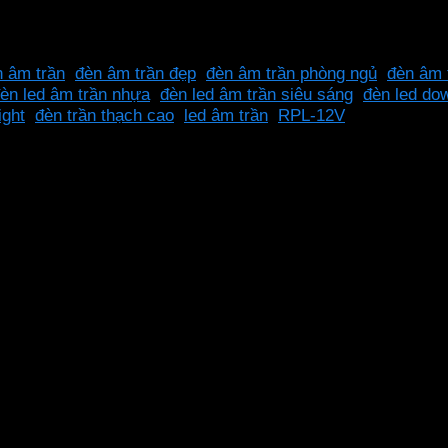
100-240VAC
n âm trần
,
đèn âm trần đẹp
,
đèn âm trần phòng ngủ
,
đèn âm 
èn led âm trần nhựa
,
đèn led âm trần siêu sáng
,
đèn led dow
ight
,
đèn trần thạch cao
,
led âm trần
,
RPL-12V
áng mạnh mẽ, là điểm nhấn sang trọng cho mọi không gian
g cho bạn chọn: