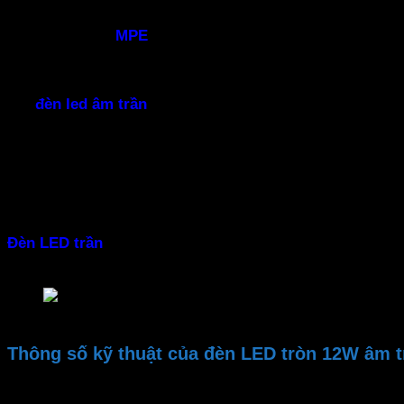
–Vật liệu chất lượng cao
Đèn downlight
MPE
được làm từ vật liệu chất lượng cao,
–Tiết kiệm điện
Với
đèn led âm trần
tiết kiệm năng lượng, sản phẩm này k
–An toàn cho sức khỏe
Đèn led trần nhà
không phát ra tia hồng ngoại & tia cực t
– Lắp đặt dễ dàng
Đèn LED trần
có thiết kế gọn nhẹ người dùng dễ dàng tự l
tối ưu
Đèn âm trần MPE Seri RPL – cách lắp đặt
Thông số kỹ thuật của đèn LED tròn 12W âm 
Thương hiệu