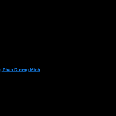
 quá trình sử dụng
trường
t. Tốt cho thị lực và sức khỏe người dùng
ng
Phan Dương Minh
để đảm bảo sự an toàn và hiệu suất