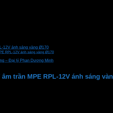
PL-12V ánh sáng vàng Ø170
 MPE RPL-12V ánh sáng vàng Ø170
g – Đại lý Phan Dương Minh
W âm trần MPE RPL-12V ánh sáng và
 ánh phong cách hiện đại và tinh tế. Với đường kính nhỏ g