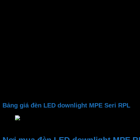
Mã sản phẩm
Công suất
Gốc chiếu
Lỗ khoét
Kích thước đèn
Nhiệt độ màu CCT
Quang thông
PF
CRI
Chip LED
Tuổi thọ
Điện áp
Bảng giá đèn LED downlight MPE Seri RPL
Bảng giá đèn LED downlight MPE Seri RPL
Nơi mua đèn LED downlight MPE R