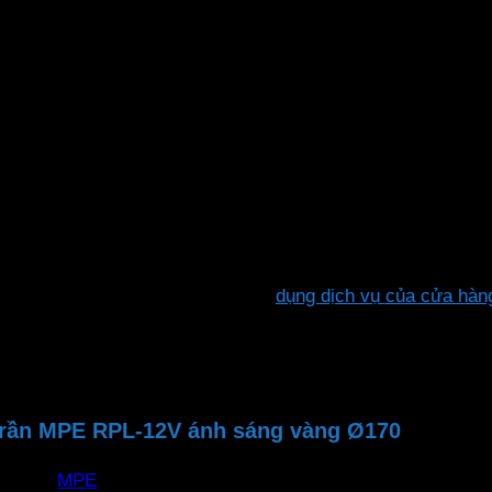
 đạt chuẩn Châu Âu. Đảm bảo độ bền và độ tin cậy cao trong
hông chỉ giúp giảm thiểu hóa đơn điện mà còn bảo vệ môi 
ím. Ánh sáng đồng đều, không nhấp nháy, sáng tức thì khi bậ
ắp đặt, tiết kiệm chi phí. Hoặc sử
dụng dịch vụ của cửa hà
trần MPE RPL-12V ánh sáng vàng Ø170
MPE