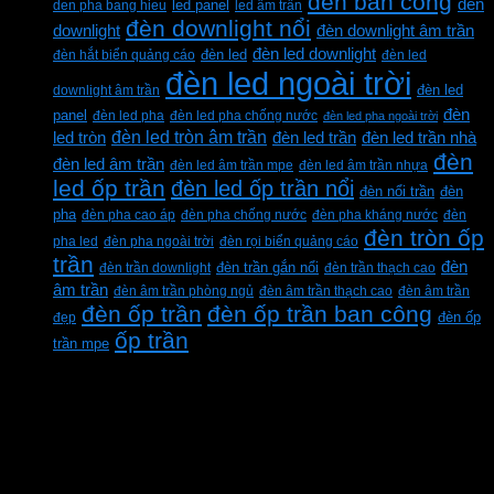
đèn ban công
đèn
den pha bang hieu
led panel
led âm trần
đèn downlight nổi
downlight
đèn downlight âm trần
đèn led downlight
đèn hắt biển quảng cáo
đèn led
đèn led
đèn led ngoài trời
downlight âm trần
đèn led
đèn
panel
đèn led pha
đèn led pha chống nước
đèn led pha ngoài trời
đèn led tròn âm trần
led tròn
đèn led trần
đèn led trần nhà
đèn
đèn led âm trần
đèn led âm trần mpe
đèn led âm trần nhựa
led ốp trần
đèn led ốp trần nổi
đèn
đèn nổi trần
pha
đèn pha cao áp
đèn pha chống nước
đèn pha kháng nước
đèn
đèn tròn ốp
pha led
đèn pha ngoài trời
đèn rọi biển quảng cáo
trần
đèn
đèn trần downlight
đèn trần gắn nổi
đèn trần thạch cao
âm trần
đèn âm trần phòng ngủ
đèn âm trần thạch cao
đèn âm trần
đèn ốp trần
đèn ốp trần ban công
đẹp
đèn ốp
ốp trần
trần mpe
CÔNG TY TNHH XD KT CƠ ĐIỆN PHAN
DƯƠNG MINH
Mã số thuế: 0315596026
Địa chỉ :C16/6E Đường Liên ấp 2-3-4, Tổ 12 ấp