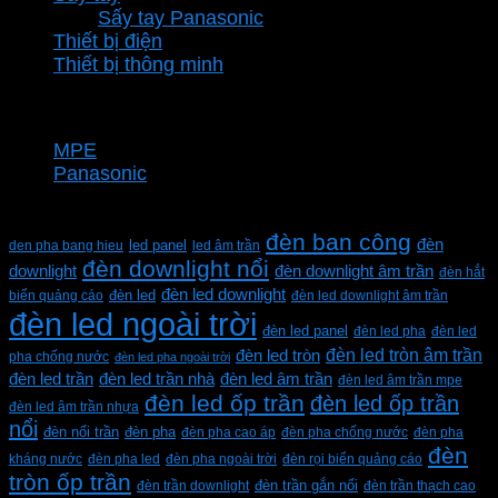
Sấy tay Panasonic
Thiết bị điện
Thiết bị thông minh
Thương hiệu
MPE
Panasonic
Từ khóa sản phẩm
đèn ban công
đèn
den pha bang hieu
led panel
led âm trần
đèn downlight nổi
downlight
đèn downlight âm trần
đèn hắt
đèn led downlight
biển quảng cáo
đèn led
đèn led downlight âm trần
đèn led ngoài trời
đèn led panel
đèn led pha
đèn led
đèn led tròn âm trần
đèn led tròn
pha chống nước
đèn led pha ngoài trời
đèn led trần
đèn led trần nhà
đèn led âm trần
đèn led âm trần mpe
đèn led ốp trần
đèn led ốp trần
đèn led âm trần nhựa
nổi
đèn pha
đèn nổi trần
đèn pha cao áp
đèn pha chống nước
đèn pha
đèn
kháng nước
đèn pha led
đèn pha ngoài trời
đèn rọi biển quảng cáo
tròn ốp trần
đèn trần downlight
đèn trần gắn nổi
đèn trần thạch cao