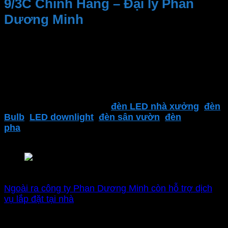
9/3C Chính Hãng – Đại lý Phan
Dương Minh
Kinh nghiệm và Uy tín, Cung cấp sản phẩm chất
lượng. Nhân viên tư vấn nhiệt tình, dịch vụ sau bán
hàng
Đại lý thiết bị điện Phan Dương Minh
là một trong
những địa điểm đáng tin cậy để tìm kiếm các sản
phẩm của
MPE
. Bao gồm
đèn LED nhà xưởng
,
đèn
Bulb
,
LED downlight
,
đèn sân vườn
,
đèn
pha
,
thiết bị điện MPE
,
công tắc ổ cắm
,..
và nhiều
sản phẩm khác.
Nhà phân phối chính hãng MPE
Ngoài ra công ty Phan Dương Minh còn hỗ trợ dịch
vụ lắp đặt tại nhà