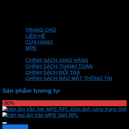
3, Xã Vĩnh Lộc, Thành phố Hồ Chí Minh, Việt
Nam
Hotline: 0937967269
VỀ CHÚNG TÔI
TRANG CHỦ
LIÊN HỆ
CỬA HÀNG
MPE
CHÍNH SÁCH
CHÍNH SÁCH GIAO HÀNG
CHÍNH SÁCH THANH TOÁN
CHÍNH SÁCH ĐỔI TRẢ
CHÍNH SÁCH BẢO MẬT THÔNG TIN
Sản phẩm tương tự
-30%
Quick View