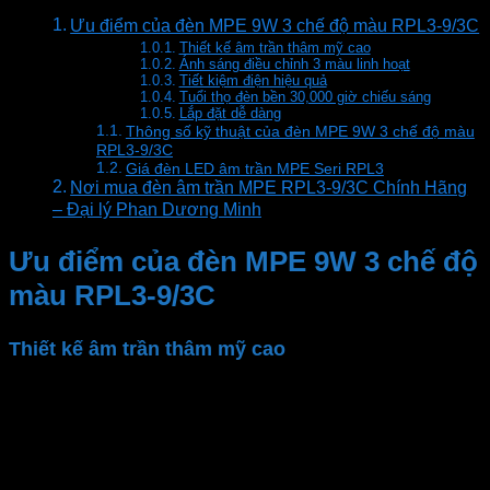
Ưu điểm của đèn MPE 9W 3 chế độ màu RPL3-9/3C
Thiết kế âm trần thâm mỹ cao
Ánh sáng điều chỉnh 3 màu linh hoạt
Tiết kiệm điện hiệu quả
Tuổi thọ đèn bền 30,000 giờ chiếu sáng
Lắp đặt dễ dàng
Thông số kỹ thuật của đèn MPE 9W 3 chế độ màu
RPL3-9/3C
Giá đèn LED âm trần MPE Seri RPL3
Nơi mua đèn âm trần MPE RPL3-9/3C Chính Hãng
– Đại lý Phan Dương Minh
Ưu điểm của đèn MPE 9W 3 chế độ
màu RPL3-9/3C
Thiết kế âm trần thâm mỹ cao
Đèn âm trần
MPE
có thiết kế siêu mỏng, âm trần tinh
tế, màu trắng trang nhã. Phù hợp với nhiều loại trần
khác nhau, tạo sự sang trọng và hiện đại cho không
gian