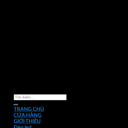
Copyright 2026 ©
Nhà phân phối thiết bị điện đèn
chiếu sáng Phan Dương Minh
Tìm
kiếm:
TRANG CHỦ
CỬA HÀNG
GIỚI THIỆU
Đèn led