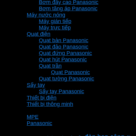
Bơm đẩy cao Panasonic
Bơm tăng áp Panasonic
Máy nước nóng
Máy gián tiếp
Máy trực tiếp
Quạt điện
Quạt bàn Panasonic
Quạt đảo Panasonic
Quạt đứng Panasonic
Quạt hút Panasonic
Quạt trần
Quạt Panasonic
Quạt tường Panasonic
Sấy tay
Sấy tay Panasonic
Thiết bị điện
Thiết bị thông minh
Thương hiệu
MPE
Panasonic
Từ khóa sản phẩm