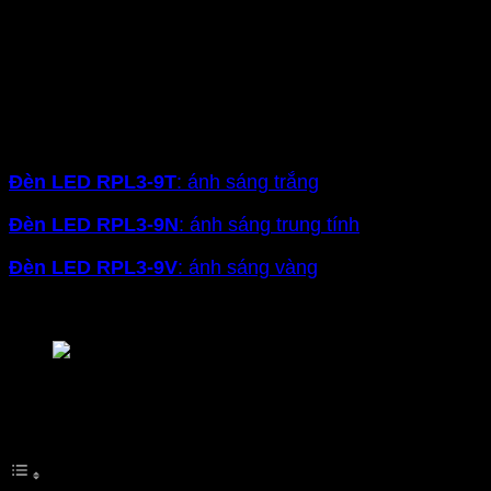
sáng: trắng, vàng và trung tính. Với khả năng thay đổi
linh hoạt, đèn mang lại sự tiện lợi và tính thẩm mỹ
cao. Thích hợp cho nhiều không gian và nhu cầu sử
dụng khác nhau
Với dòng đèn
RPL3
công suất 9W, size lớn, đục lỗ
Ø130mm có 4 màu ánh sáng sau:
Đèn LED RPL3-9T
: ánh sáng trắng
Đèn LED
RPL3-9N
: ánh sáng trung tính
Đèn LED
RPL3-9V
: ánh sáng vàng
Đèn LED
RPL3-9/3C
: ánh sáng đổi màu
Đèn LED âm trần MPE RPL3-9T 9W
Mục lục