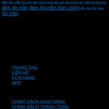
đèn âm trần
đèn âm trần phòng ngủ
đèn âm trần thạch cao
đèn âm trần đẹp
đèn ốp trần
đèn ốp trần ban công
đèn ốp trần mpe
ốp trần
CÔNG TY TNHH XD KT CƠ ĐIỆN PHAN DƯƠNG
MINH
Mã số thuế: 0315596026
Địa chỉ :C16/6E Đường Liên ấp 2-3-4, Tổ 12 ấp 3, Xã
Vĩnh Lộc, Thành phố Hồ Chí Minh, Việt Nam
Hotline: 0937967269
VỀ CHÚNG TÔI
TRANG CHỦ
LIÊN HỆ
CỬA HÀNG
MPE
CHÍNH SÁCH
CHÍNH SÁCH GIAO HÀNG
CHÍNH SÁCH THANH TOÁN