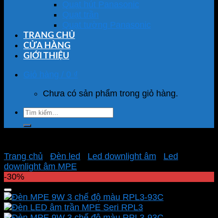
Quạt hút Panasonic
Quạt trần
Quạt tường Panasonic
TRANG CHỦ
CỬA HÀNG
GIỚI THIỆU
Giỏ hàng /
0
₫
Chưa có sản phẩm trong giỏ hàng.
Tìm
kiếm:
Trang chủ
/
Đèn led
/
Led downlight âm
/
Led
downlight âm MPE
-30%