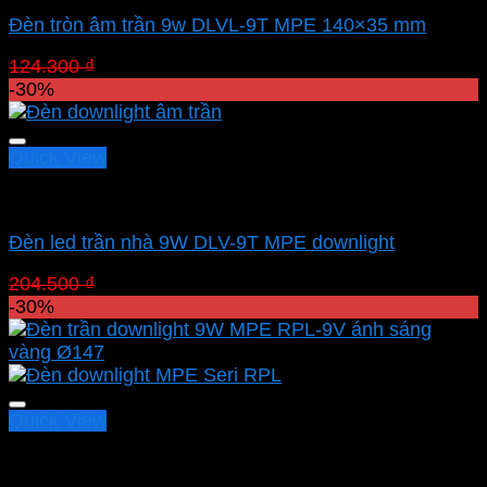
Đèn tròn âm trần 9w DLVL-9T MPE 140×35 mm
Giá
Giá
124.300
₫
87.010
₫
gốc
hiện
-30%
là:
tại
124.300 ₫.
là:
87.010 ₫.
Quick View
Led downlight âm MPE
Đèn led trần nhà 9W DLV-9T MPE downlight
Giá
Giá
204.500
₫
143.450
₫
gốc
hiện
-30%
là:
tại
204.500 ₫.
là:
143.450 ₫.
Quick View
Led downlight âm MPE