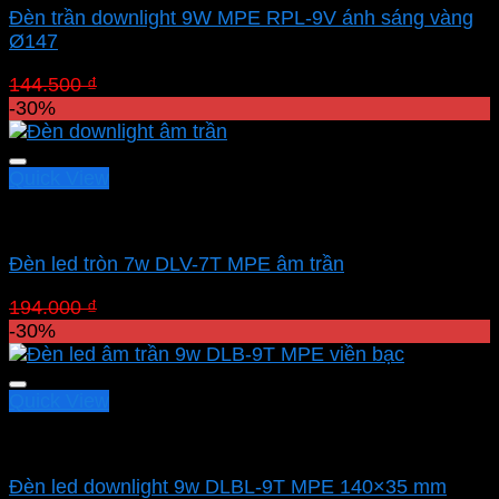
Đèn trần downlight 9W MPE RPL-9V ánh sáng vàng
Ø147
Giá
Giá
144.500
₫
101.150
₫
gốc
hiện
-30%
là:
tại
144.500 ₫.
là:
101.150 ₫.
Quick View
Led downlight âm MPE
Đèn led tròn 7w DLV-7T MPE âm trần
Giá
Giá
194.000
₫
135.800
₫
gốc
hiện
-30%
là:
tại
194.000 ₫.
là:
135.800 ₫.
Quick View
Led downlight âm MPE
Đèn led downlight 9w DLBL-9T MPE 140×35 mm