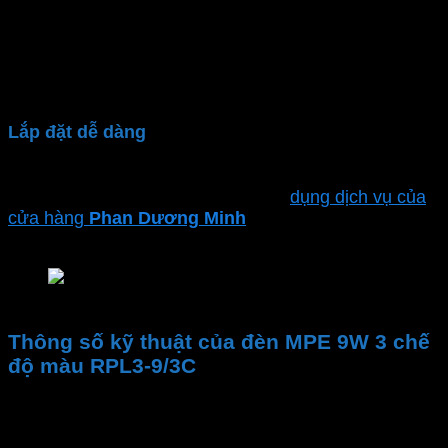
Đèn âm trần thạch cao
được sản xuất bởi thương
hiệu
MPE
nổi tiếng với chất lượng cao. Làm bằng
nhựa cao cấp PC, bền bỉ với thời gian. Đảm bảo đèn
hoạt động đến 30,000 giờ
Lắp đặt dễ dàng
Đèn led downlight âm trần
kiểu dáng gọn nhẹ, dễ
dàng lắp đặt bảo trì. Bạn có thể sử
dụng dịch vụ của
cửa hàng
Phan Dương Minh
để đảm bảo sự an toàn
và hiệu suất tối ưu
Đèn LED downlight âm trần MPE Seri RPL3
Thông số kỹ thuật của đèn MPE 9W 3 chế
độ màu RPL3-9/3C
Thương hiệu
Mã sản phẩm