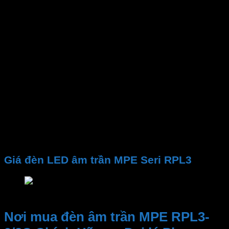
Công suất
Gốc chiếu
Lỗ khoét
Kích thước đèn
Nhiệt độ màu CCT
Quang thông
PF
CRI
Chip LED
Tuổi thọ
Điện áp
Giá đèn LED âm trần MPE Seri RPL3
Giá đèn LED âm trần MPE Seri RPL3
Nơi mua đèn âm trần MPE RPL3-