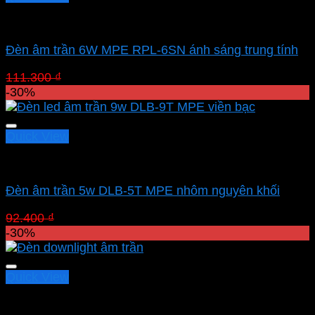
Led downlight âm MPE
Đèn âm trần 6W MPE RPL-6SN ánh sáng trung tính
Giá
Giá
111.300
₫
77.910
₫
gốc
hiện
-30%
là:
tại
111.300 ₫.
là:
77.910 ₫.
Quick View
Led downlight âm MPE
Đèn âm trần 5w DLB-5T MPE nhôm nguyên khối
Giá
Giá
92.400
₫
64.680
₫
gốc
hiện
-30%
là:
tại
92.400 ₫.
là:
64.680 ₫.
Quick View
Led downlight âm MPE