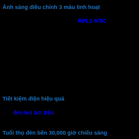
Ánh sáng điều chỉnh 3 màu linh hoạt
Đèn downlight âm trần
MPE
RPL3-9/3C
độ sáng
cao, ánh sáng trung thực. Với ánh sáng vàng dịu nhẹ,
không nhấp nháy, tốt cho mắt. Linh hoạt điều chỉnh 3
màu ánh sáng:
Ánh sáng trắng (6500K): Mang lại không gian
sáng rõ, tập trung
Ánh sáng trung tính (4000K): Tạo cảm giác thoải
mái, thư giãn và không quá chói
Ánh sáng vàng (3000K): Mang lại cảm giác ấm
cúng và thư thái, sang trọng
Tiết kiệm điện hiệu quả
Với
đèn led âm trần
dùng chip LED hiện đại. Tiết
kiệm năng lượng tối đa và thân thiện môi trường
Tuổi thọ đèn bền 30,000 giờ chiếu sáng