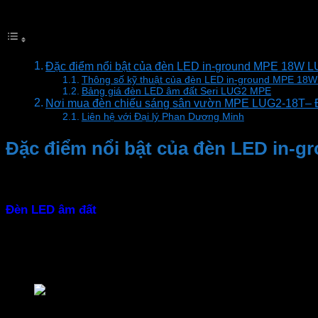
Mục lục
Đặc điểm nổi bật của đèn LED in-ground MPE 18W L
Thông số kỹ thuật của đèn LED in-ground MPE 18W
Bảng giá đèn LED âm đất Seri LUG2 MPE
Nơi mua đèn chiếu sáng sân vườn MPE LUG2-18T– 
Liên hệ với Đại lý Phan Dương Minh
Đặc điểm nổi bật của đèn LED in-
– Ứng dụng đa dạng
Đèn LED âm đất
được sử dụng chiếu sáng rộng rãi trong 
– Độ bền vượt trội
Đèn LED ngoài trời
với thân đèn làm bằng nhôm và kính c
Đèn LED in-ground MPE 18W LUG2