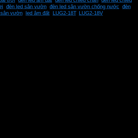
ài trời
,
đèn led âm đất
,
đèn led chiếu chân
,
đèn led chiếu
ời
,
đèn led sân vườn
,
đèn led sân vườn chống nước
,
đèn
í sân vườn
,
led âm đất
,
LUG2-18T
,
LUG2-18V
nh sáng chất lượng cao chống nước IP68, làm bằng vật