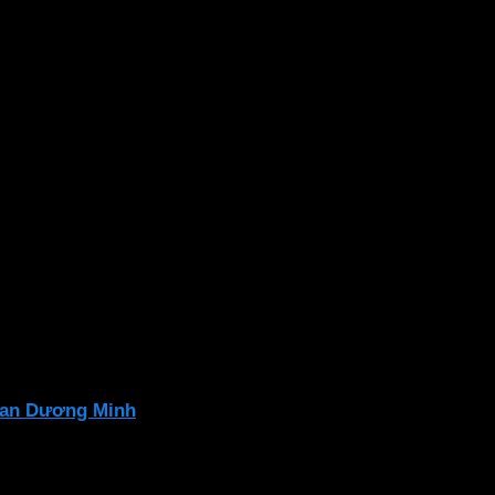
n. Kích thước nhỏ gọn, với chất liệu chống thấm nước,
 điện
Đạt chuẩn châu Âu CE, RoHS
an Dương Minh
để đảm bảo sự an toàn và hiệu suất tối