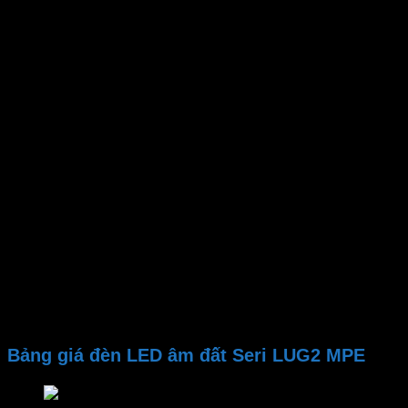
Thương hiệu
Mã sản phẩm
Bảo hành
Công suất
Góc chiếu
Tuổi thọ
Kích thước
Kích thước đục lỗ
Nhiệt độ màu
Quang thông
Cấp bảo vệ
Điện áp
Bảng giá đèn LED âm đất Seri LUG2 MPE