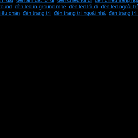
âm đất
,
đèn âm đất lối đi
,
đèn chiếu lối đi
,
đèn chiếu sáng ngo
ground
,
đèn led in-ground mpe
,
đèn led lối đi
,
đèn led ngoài tr
iếu chân
,
đèn trang trí
,
đèn trang trí ngoài nhà
,
đèn trang tr
áng trắng mang đến không gian ấm cúng, sang trọng. Với á
áng trắng, ánh sáng vàng
nh sáng trắng, ánh sáng vàng
nh sáng trắng, ánh sáng vàng
nh sáng trắng, ánh sáng vàng
nh sáng trắng, ánh sáng vàng