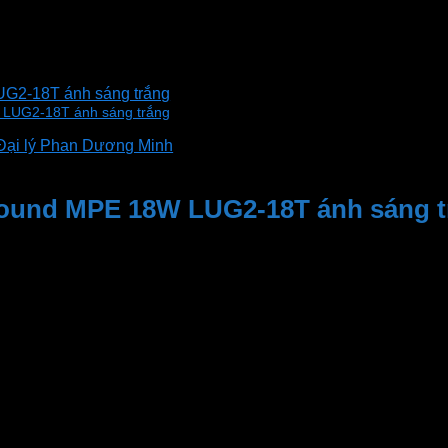
UG2-18T ánh sáng trắng
 LUG2-18T ánh sáng trắng
Đại lý Phan Dương Minh
ground MPE 18W LUG2-18T ánh sáng 
vườn, quảng trường, biệt thự, nhà ở, nhà hàng, bãi đậu xe…
ường lực cao cấp. Vỏ đèn bằng thép không gỉ, chống va đập.