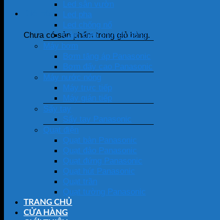
Led sân vườn
Giỏ hàng
Led pha
Led chống nổ
Cảm biến chuyển động
Chưa có sản phẩm trong giỏ hàng.
Máy bơm
Bơm tăng áp Panasonic
Bơm đẩy cao Panasonic
Máy nước nóng
Máy trực tiếp
Máy gián tiếp
Sấy tay
Sấy tay Panasonic
Quạt điện
Quạt bàn Panasonic
Quạt đảo Panasonic
Quạt đứng Panasonic
Quạt hút Panasonic
Quạt trần
Quạt tường Panasonic
TRANG CHỦ
CỬA HÀNG