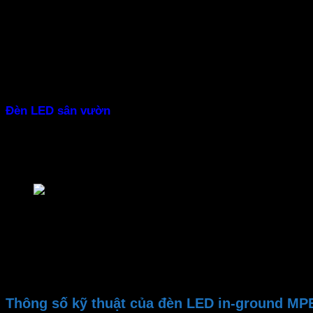
– Thiết kế âm đất hiện đại
Đèn sân vườn
có điểm nổi bật là thiết kế âm đất, giúp 
giúp đèn hoạt động mạnh mẽ trong mọi điều kiện thời tiết
– Tiết kiệm điện năng
Đèn LED sân vườn
được sản xuất theo công nghệ Đức tiê
– Ánh sáng trung thực
Đèn LED lối đi
có chỉ số hoàn màu cao CRI > Ra80, chiếu
Đèn LED âm đất MPE Seri LUG2
– Lắp đặt dễ dàng
Đèn lối đi
với thiết kế nhỏ gọn, bạn có thể dễ dàng tự lắ
ưu
Thông số kỹ thuật của đèn LED in-ground MP