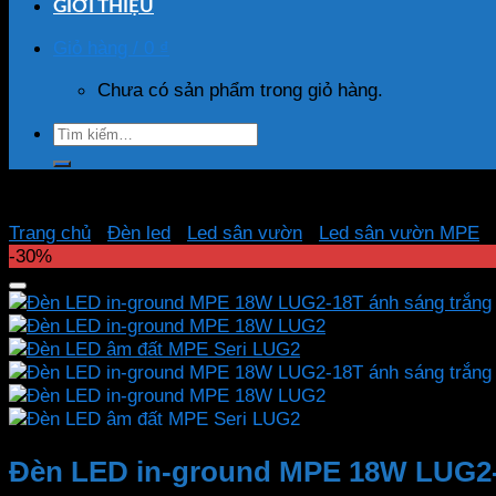
GIỚI THIỆU
Giỏ hàng /
0
₫
Chưa có sản phẩm trong giỏ hàng.
Tìm
kiếm:
Trang chủ
/
Đèn led
/
Led sân vườn
/
Led sân vườn MPE
-30%
Đèn LED in-ground MPE 18W LUG2-