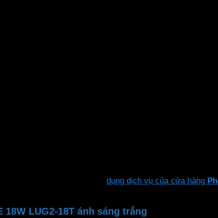
sản phẩm hòa mình hoàn hảo vào môi trường xanh của sân vườ
n tiến. Dùng chip LED SMD 2835 hiện đại, PF>0.9 tiết kiệm
 sáng trung thực, không nhấp nháy. Sáng tức thì khi bật. 
p đặt theo hướng dẫn. Hoặc sử
dụng dịch vụ của cửa hàng
Ph
E 18W LUG2-18T ánh sáng trắng