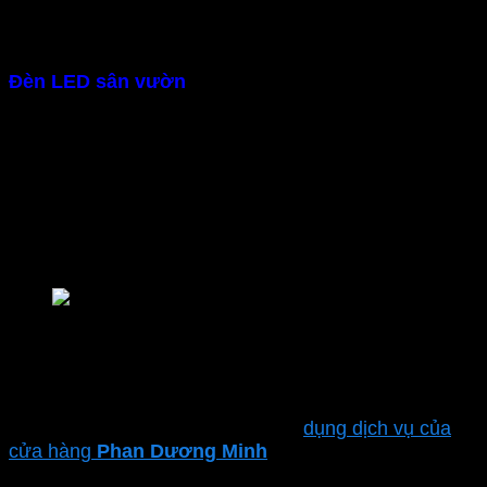
– Tiết kiệm điện năng
Đèn LED sân vườn
được sản xuất theo công nghệ
Đức tiên tiến. Dùng chip LED SMD 2835 hiện đại,
PF>0.9 tiết kiệm điện
– Ánh sáng trung thực
Đèn LED lối đi
có chỉ số hoàn màu cao CRI > Ra80,
chiếu sáng trung thực, không nhấp nháy. Sáng tức thì
khi bật. Đạt chuẩn châu Âu CE, RoHS
Đèn LED âm đất MPE Seri LUG2
– Lắp đặt dễ dàng
Đèn lối đi
với thiết kế nhỏ gọn, bạn có thể dễ dàng tự
lắp đặt theo hướng dẫn. Hoặc sử
dụng dịch vụ của
cửa hàng
Phan Dương Minh
để đảm bảo sự an toàn
và hiệu suất tối ưu