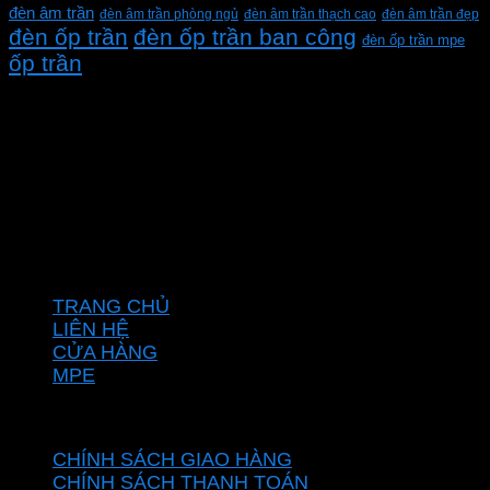
đèn âm trần
đèn âm trần phòng ngủ
đèn âm trần thạch cao
đèn âm trần đẹp
đèn ốp trần
đèn ốp trần ban công
đèn ốp trần mpe
ốp trần
CÔNG TY TNHH XD KT CƠ ĐIỆN PHAN DƯƠNG
MINH
Mã số thuế: 0315596026
Địa chỉ :C16/6E Đường Liên ấp 2-3-4, Tổ 12 ấp 3, Xã
Vĩnh Lộc, Thành phố Hồ Chí Minh, Việt Nam
Hotline: 0937967269
VỀ CHÚNG TÔI
TRANG CHỦ
LIÊN HỆ
CỬA HÀNG
MPE
CHÍNH SÁCH
CHÍNH SÁCH GIAO HÀNG
CHÍNH SÁCH THANH TOÁN