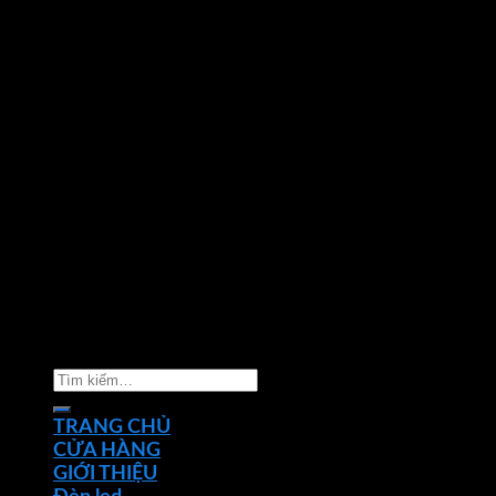
Copyright 2026 ©
Nhà phân phối thiết bị điện đèn
chiếu sáng Phan Dương Minh
Tìm
kiếm:
TRANG CHỦ
CỬA HÀNG
GIỚI THIỆU