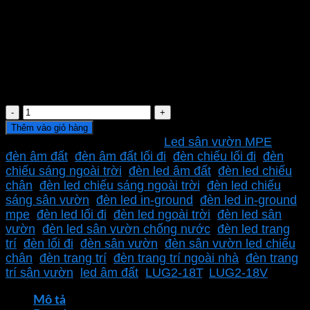
Kích thước đục lỗ
Nhiệt độ màu
Quang thông
Cấp bảo vệ
Điện áp
Đèn
LED
Thêm vào giỏ hàng
in-
SKU:
LUG2-18V
Danh mục:
Led sân vườn MPE
Thẻ:
ground
đèn âm đất
,
đèn âm đất lối đi
,
đèn chiếu lối đi
,
đèn
MPE
chiếu sáng ngoài trời
,
đèn led âm đất
,
đèn led chiếu
18W
chân
,
đèn led chiếu sáng ngoài trời
,
đèn led chiếu
LUG2-
sáng sân vườn
,
đèn led in-ground
,
đèn led in-ground
18V
mpe
,
đèn led lối đi
,
đèn led ngoài trời
,
đèn led sân
ánh
vườn
,
đèn led sân vườn chống nước
,
đèn led trang
sáng
trí
,
đèn lối đi
,
đèn sân vườn
,
đèn sân vườn led chiếu
vàng
chân
,
đèn trang trí
,
đèn trang trí ngoài nhà
,
đèn trang
số
trí sân vườn
,
led âm đất
,
LUG2-18T
,
LUG2-18V
lượng
Mô tả