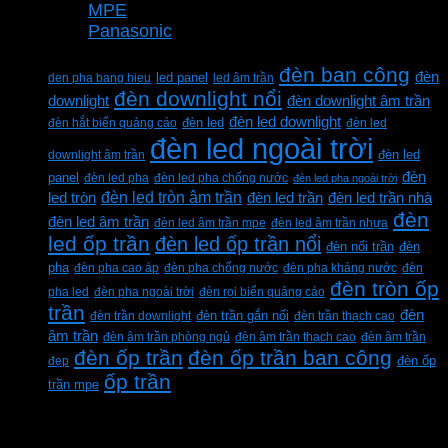
MPE
Panasonic
Từ khóa sản phẩm
đèn ban công
đèn
den pha bang hieu
led panel
led âm trần
đèn downlight nổi
downlight
đèn downlight âm trần
đèn led downlight
đèn hắt biển quảng cáo
đèn led
đèn led
đèn led ngoài trời
downlight âm trần
đèn led
đèn
panel
đèn led pha
đèn led pha chống nước
đèn led pha ngoài trời
đèn led tròn âm trần
led tròn
đèn led trần
đèn led trần nhà
đèn
đèn led âm trần
đèn led âm trần mpe
đèn led âm trần nhựa
led ốp trần
đèn led ốp trần nổi
đèn
đèn nổi trần
pha
đèn pha cao áp
đèn pha chống nước
đèn pha kháng nước
đèn
đèn tròn ốp
pha led
đèn pha ngoài trời
đèn rọi biển quảng cáo
trần
đèn
đèn trần downlight
đèn trần gắn nổi
đèn trần thạch cao
âm trần
đèn âm trần phòng ngủ
đèn âm trần thạch cao
đèn âm trần
đèn ốp trần
đèn ốp trần ban công
đẹp
đèn ốp
ốp trần
trần mpe
CÔNG TY TNHH XD KT CƠ ĐIỆN PHAN
DƯƠNG MINH