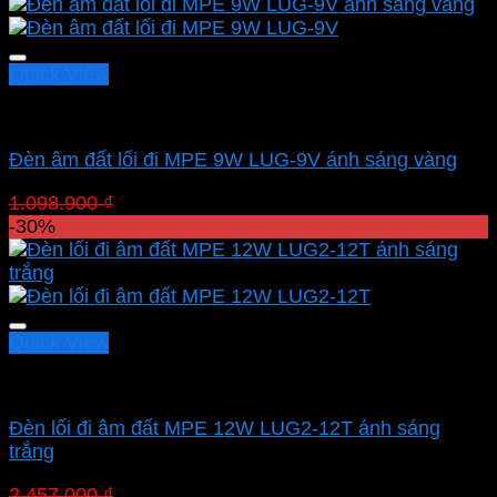
Quick View
Led sân vườn MPE
Đèn âm đất lối đi MPE 9W LUG-9V ánh sáng vàng
Giá
Giá
1.098.900
₫
769.230
₫
gốc
hiện
-30%
là:
tại
1.098.900 ₫.
là:
769.230 ₫.
Quick View
Led sân vườn MPE
Đèn lối đi âm đất MPE 12W LUG2-12T ánh sáng
trắng
Giá
Giá
2.457.000
₫
1.719.900
₫