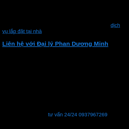
Nhà phân phối chính hãng MPE
và nhiều sản phẩm khác.
Ngoài ra công ty Phan Dương Minh còn hỗ trợ
dịch
vụ lắp đặt tại nhà
Liên hệ với Đại lý Phan Dương Minh
Nếu bạn đang tìm kiếm các thiết bị điện chất lượng
hoặc cần tư vấn về giải pháp điện. Hãy liên hệ với Đại
lý Thiết bị Điện – Phan Dương Minh.
CÔNG TY TNHH XÂY DỰNG KỸ THUẬT CƠ ĐIỆN –
ĐIỆN LẠNH PHAN DƯƠNG MINH
MST : 0315596026
Showroom: 40 đường số 12, phường Tăng Nhơn Phú
B, Quận 9, TPHCM
Hỗ trợ khách hàng:
tư vấn 24/24 0937967269
Chúng tôi sẽ là đối tác đáng tin cậy để đảm bảo rằng