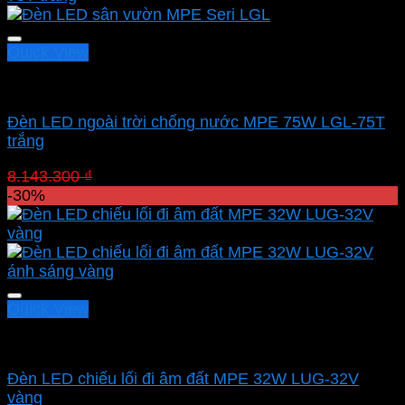
1.537.900 ₫.
Quick View
Led sân vườn MPE
Đèn LED ngoài trời chống nước MPE 75W LGL-75T
trắng
Giá
Giá
8.143.300
₫
5.700.310
₫
gốc
hiện
-30%
là:
tại
8.143.300 ₫.
là:
5.700.310 ₫.
Quick View
Led sân vườn MPE
Đèn LED chiếu lối đi âm đất MPE 32W LUG-32V
vàng