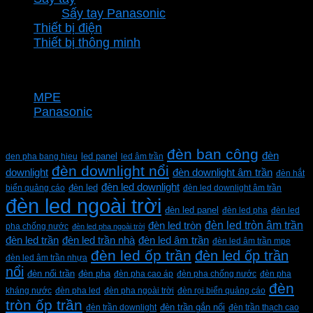
Sấy tay Panasonic
Thiết bị điện
Thiết bị thông minh
Thương hiệu
MPE
Panasonic
Từ khóa sản phẩm
đèn ban công
đèn
den pha bang hieu
led panel
led âm trần
đèn downlight nổi
downlight
đèn downlight âm trần
đèn hắt
đèn led downlight
biển quảng cáo
đèn led
đèn led downlight âm trần
đèn led ngoài trời
đèn led panel
đèn led pha
đèn led
đèn led tròn âm trần
đèn led tròn
pha chống nước
đèn led pha ngoài trời
đèn led trần
đèn led trần nhà
đèn led âm trần
đèn led âm trần mpe
đèn led ốp trần
đèn led ốp trần
đèn led âm trần nhựa
nổi
đèn pha
đèn nổi trần
đèn pha cao áp
đèn pha chống nước
đèn pha
đèn
kháng nước
đèn pha led
đèn pha ngoài trời
đèn rọi biển quảng cáo
tròn ốp trần
đèn trần downlight
đèn trần gắn nổi
đèn trần thạch cao