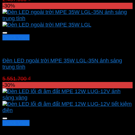
gốc
hiện
-30%
là:
tại
2.457.000 ₫.
là:
1.719.900 ₫.
Quick View
Led sân vườn MPE
Đèn LED ngoài trời MPE 35W LGL-35N ánh sáng
trung tính
Giá
Giá
5.551.700
₫
3.886.190
₫
gốc
hiện
-30%
là:
tại
5.551.700 ₫.
là:
3.886.190 ₫.
Quick View
Led sân vườn MPE