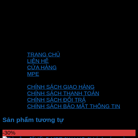
Mã số thuế: 0315596026
Địa chỉ :C16/6E Đường Liên ấp 2-3-4, Tổ 12 ấp
3, Xã Vĩnh Lộc, Thành phố Hồ Chí Minh, Việt
Nam
Hotline: 0937967269
VỀ CHÚNG TÔI
TRANG CHỦ
LIÊN HỆ
CỬA HÀNG
MPE
CHÍNH SÁCH
CHÍNH SÁCH GIAO HÀNG
CHÍNH SÁCH THANH TOÁN
CHÍNH SÁCH ĐỔI TRẢ
CHÍNH SÁCH BẢO MẬT THÔNG TIN
Sản phẩm tương tự
-30%