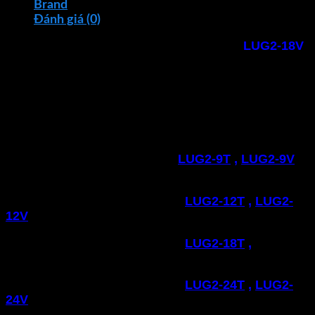
Brand
Đánh giá (0)
Đèn LED in-ground
MPE
công xuất 18W
LUG2-18V
ánh sáng vàng mang đến không gian ấm cúng, sang
trọng. Làm bằng chất liệu nhôm cao cấp, kính cường
lực, chống va đập, kháng nước IP68. Tạo không gian
ngoại thất ấn tượng và bền bỉ
Có 5 công suất và 2 màu ánh sáng cho bạn chọn
Đèn lối đi MPE
công suất 9W
LUG2-9T
,
LUG2-9V
:
ánh sáng trắng, ánh sáng vàng
Đèn lối đi MPE
công suất 12W
LUG2-12T
,
LUG2-
12V
: ánh sáng trắng, ánh sáng vàng
Đèn lối đi MPE
công suất 18W
LUG2-18T
,
LUG2-
18V
: ánh sáng trắng, ánh sáng vàng
Đèn lối đi MPE
công suất 24W
LUG2-24T
,
LUG2-
24V
: ánh sáng trắng, ánh sáng vàng