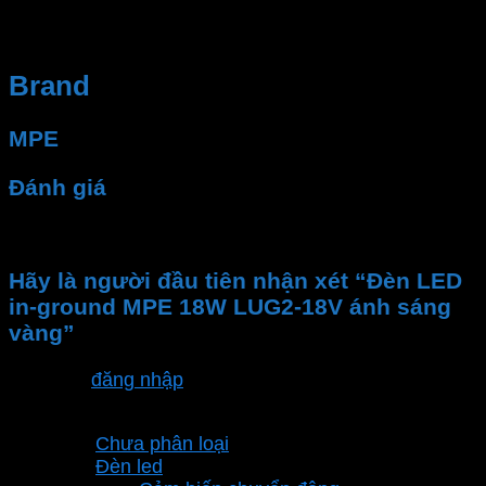
hệ thống điện của bạn luôn hoạt động ổn định và an
toàn.
Brand
MPE
Đánh giá
Chưa có đánh giá nào.
Hãy là người đầu tiên nhận xét “Đèn LED
in-ground MPE 18W LUG2-18V ánh sáng
vàng”
Bạn phải
đăng nhập
để gửi đánh giá.
Danh mục sản phẩm
Chưa phân loại
Đèn led