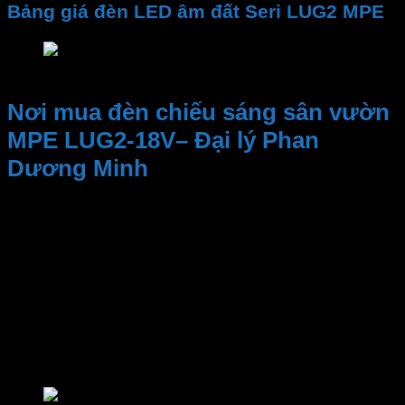
Bảng giá đèn LED âm đất Seri LUG2 MPE
Bảng giá đèn LED âm đất Seri LUG2 MPE
Nơi mua đèn chiếu sáng sân vườn
MPE LUG2-18V– Đại lý Phan
Dương Minh
Kinh nghiệm và Uy tín, Cung cấp sản phẩm chất
lượng. Nhân viên tư vấn nhiệt tình, dịch vụ sau bán
hàng
Đại lý thiết bị điện Phan Dương Minh
là một trong
những địa điểm đáng tin cậy để tìm kiếm các sản
phẩm của
MPE
. Bao gồm
đèn LED
,
đèn Bulb
,
LED
Panel
,
đèn sân vườn
,
thiết bị đóng ngắt
,
thiết bị
điện MPE
,
công tắc ổ cắm
,..