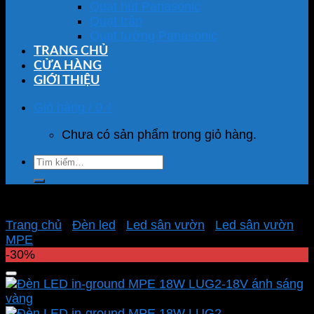
Quạt hút Panasonic
Quạt trần
Quạt tường Panasonic
TRANG CHỦ
CỬA HÀNG
GIỚI THIỆU
Giỏ hàng /
0
₫
Chưa có sản phẩm trong giỏ hàng.
Tìm
kiếm:
Trang chủ
/
Đèn led
/
Led sân vườn
/
Led sân vườn
MPE
-30%