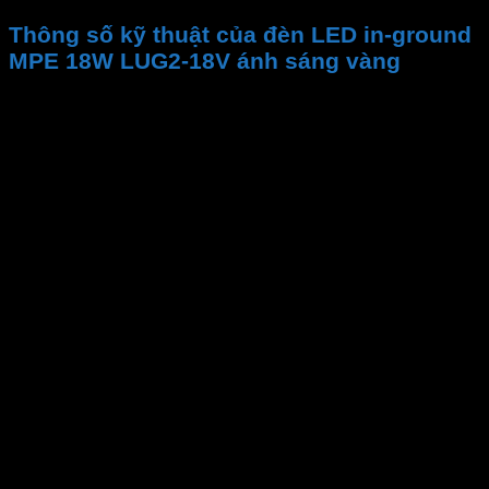
Thông số kỹ thuật của đèn LED in-ground
MPE 18W LUG2-18V ánh sáng vàng
Thương hiệu
Mã sản phẩm
Bảo hành
Công suất
Góc chiếu
Tuổi thọ
Kích thước
Kích thước đục lỗ
Nhiệt độ màu
Quang thông
Cấp bảo vệ
Điện áp