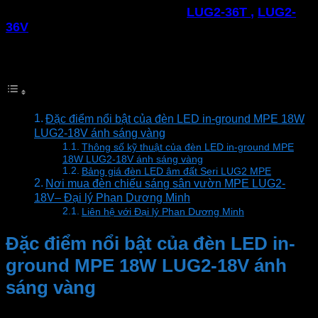
Đèn lối đi MPE
công suất 36W
LUG2-36T
,
LUG2-
36V
: ánh sáng trắng, ánh sáng vàng
Mục lục
Đặc điểm nổi bật của đèn LED in-ground MPE 18W
LUG2-18V ánh sáng vàng
Thông số kỹ thuật của đèn LED in-ground MPE
18W LUG2-18V ánh sáng vàng
Bảng giá đèn LED âm đất Seri LUG2 MPE
Nơi mua đèn chiếu sáng sân vườn MPE LUG2-
18V– Đại lý Phan Dương Minh
Liên hệ với Đại lý Phan Dương Minh
Đặc điểm nổi bật của đèn LED in-
ground MPE 18W LUG2-18V ánh
sáng vàng