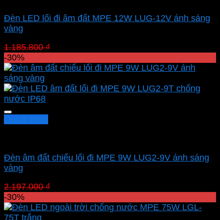
Đèn LED lối đi âm đất MPE 12W LUG-12V ánh sáng
vàng
Giá
Giá
1.185.800
₫
830.060
₫
gốc
hiện
-30%
là:
tại
1.185.800 ₫.
là:
830.060 ₫.
Quick View
Led sân vườn MPE
Đèn âm đất chiếu lối đi MPE 9W LUG2-9V ánh sáng
vàng
Giá
Giá
2.197.000
₫
1.537.900
₫
gốc
hiện
-30%
là:
tại
2.197.000 ₫.
là: