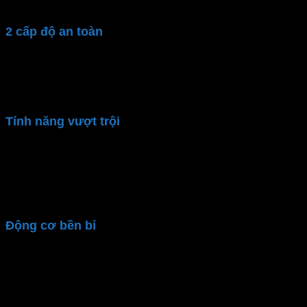
cần phải đứng lên
2 cấp độ an toàn
Quạt trần Pana
với 2 cấp độ an toàn: dây an toàn,
công tắc an toàn. Đảm bả an toàn tối đa cho người
dùng
Tính năng vượt trội
Chế độ gió theo nhịp sinh học lúc ngủ (Sleep
mode)
3 chế độ hẹn giờ (1h/3h/6h)
3 cấp độ gió điều chỉnh
Động cơ bền bỉ
Quạt trần
Panasonic
dùng động cơ AC mạnh mẽ,
vận hành êm ái, không gây tiếng ồn. Hiệu suất làm
mát tối ưu và bền bỉ theo thời gian