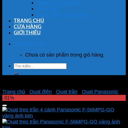
Quạt hút Panasonic
Quạt trần
Quạt tường Panasonic
TRANG CHỦ
CỬA HÀNG
GIỚI THIỆU
Giỏ hàng /
0
₫
Chưa có sản phẩm trong giỏ hàng.
Tìm
kiếm:
Trang chủ
/
Quạt điện
/
Quạt trần
/
Quạt Panasonic
-31%