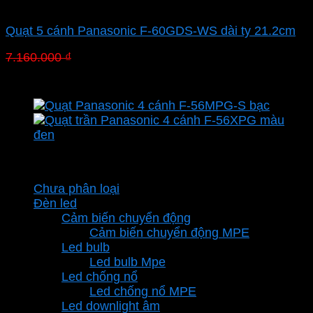
Quạt Panasonic
Quạt 5 cánh Panasonic F-60GDS-WS dài ty 21.2cm
Giá
Giá
7.160.000
₫
4.940.400
₫
gốc
hiện
là:
tại
7.160.000 ₫.
là:
4.940.400 ₫.
Danh mục sản phẩm
Chưa phân loại
Đèn led
Cảm biến chuyển động
Cảm biến chuyển động MPE
Led bulb
Led bulb Mpe
Led chống nổ
Led chống nổ MPE
Led downlight âm