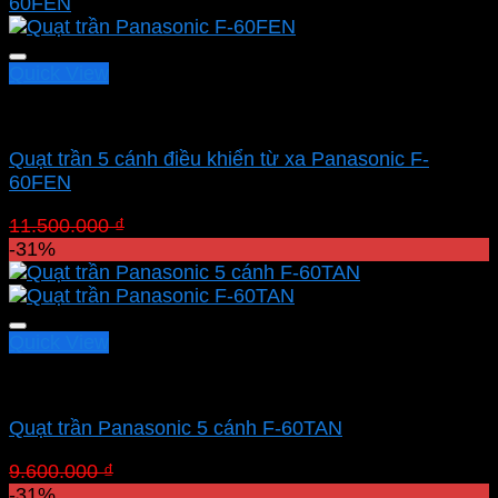
Quick View
Quạt Panasonic
Quạt trần 5 cánh điều khiển từ xa Panasonic F-
60FEN
Giá
Giá
11.500.000
₫
7.935.000
₫
gốc
hiện
-31%
là:
tại
11.500.000 ₫.
là:
7.935.000 ₫.
Quick View
Quạt Panasonic
Quạt trần Panasonic 5 cánh F-60TAN
Giá
Giá
9.600.000
₫
6.624.000
₫
gốc
hiện
-31%