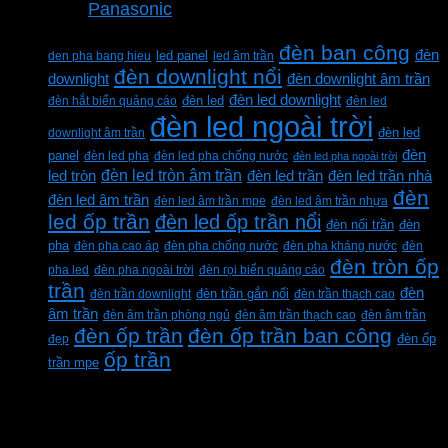
Panasonic
Từ khóa sản phẩm
đèn ban công
đèn
den pha bang hieu
led panel
led âm trần
đèn downlight nổi
downlight
đèn downlight âm trần
đèn led downlight
đèn hắt biển quảng cáo
đèn led
đèn led
đèn led ngoài trời
downlight âm trần
đèn led
đèn
panel
đèn led pha
đèn led pha chống nước
đèn led pha ngoài trời
đèn led tròn âm trần
led tròn
đèn led trần
đèn led trần nhà
đèn
đèn led âm trần
đèn led âm trần mpe
đèn led âm trần nhựa
led ốp trần
đèn led ốp trần nổi
đèn
đèn nổi trần
pha
đèn pha cao áp
đèn pha chống nước
đèn pha kháng nước
đèn
đèn tròn ốp
pha led
đèn pha ngoài trời
đèn rọi biển quảng cáo
trần
đèn
đèn trần downlight
đèn trần gắn nổi
đèn trần thạch cao
âm trần
đèn âm trần phòng ngủ
đèn âm trần thạch cao
đèn âm trần
đèn ốp trần
đèn ốp trần ban công
đẹp
đèn ốp
ốp trần
trần mpe
CÔNG TY TNHH XD KT CƠ ĐIỆN PHAN
DƯƠNG MINH