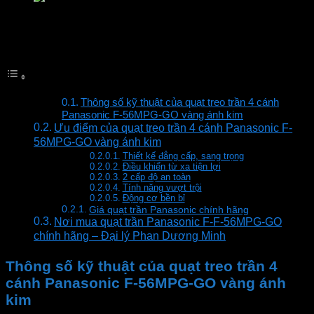
Quạt trần Panasonic F-56MPG-GO vàng ánh kim
Mục lục
Thông số kỹ thuật của quạt treo trần 4 cánh
Panasonic F-56MPG-GO vàng ánh kim
Ưu điểm của quạt treo trần 4 cánh Panasonic F-
56MPG-GO vàng ánh kim
Thiết kế đẳng cấp, sang trọng
Điều khiển từ xa tiện lợi
2 cấp độ an toàn
Tính năng vượt trội
Động cơ bền bỉ
Giá quạt trần Panasonic chính hãng
Nơi mua quạt trần Panasonic F-F-56MPG-GO
chính hãng – Đại lý Phan Dương Minh
Thông số kỹ thuật của quạt treo trần 4
cánh Panasonic F-56MPG-GO vàng ánh
kim