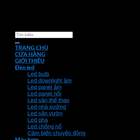
Copyright 2026 ©
Nhà phân phối thiết bị điện đèn
chiếu sáng Phan Dương Minh
Tìm
kiếm:
TRANG CHỦ
CỬA HÀNG
GIỚI THIỆU
Đèn led
Led bulb
Led downlight âm
Led panel âm
Led panel nổi
Led sân thể thao
Led nhà xưởng
Led sân vườn
Led pha
Led chống nổ
Cảm biến chuyển động
Máy bơm