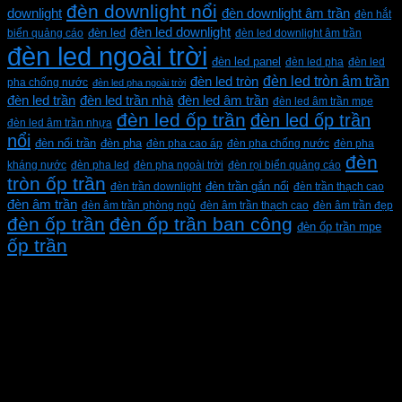
đèn downlight nổi
downlight
đèn downlight âm trần
đèn hắt
đèn led downlight
biển quảng cáo
đèn led
đèn led downlight âm trần
đèn led ngoài trời
đèn led panel
đèn led pha
đèn led
đèn led tròn âm trần
đèn led tròn
pha chống nước
đèn led pha ngoài trời
đèn led trần
đèn led trần nhà
đèn led âm trần
đèn led âm trần mpe
đèn led ốp trần
đèn led ốp trần
đèn led âm trần nhựa
nổi
đèn pha
đèn nổi trần
đèn pha cao áp
đèn pha chống nước
đèn pha
đèn
kháng nước
đèn pha led
đèn pha ngoài trời
đèn rọi biển quảng cáo
tròn ốp trần
đèn trần downlight
đèn trần gắn nổi
đèn trần thạch cao
đèn âm trần
đèn âm trần phòng ngủ
đèn âm trần thạch cao
đèn âm trần đẹp
đèn ốp trần
đèn ốp trần ban công
đèn ốp trần mpe
ốp trần
CÔNG TY TNHH XD KT CƠ ĐIỆN PHAN DƯƠNG
MINH
Mã số thuế: 0315596026
Địa chỉ :C16/6E Đường Liên ấp 2-3-4, Tổ 12 ấp 3, Xã
Vĩnh Lộc, Thành phố Hồ Chí Minh, Việt Nam
Hotline: 0937967269