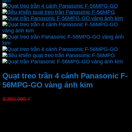
Quạt treo trần 4 cánh Panasonic F-
56MPG-GO vàng ánh kim
Giá
Giá
3.350.000
₫
2.311.500
₫
gốc
hiện
là:
tại
Chính hãng
3.350.000 ₫.
là:
Xuất xứ
2.311.500 ₫.
Bảo hành