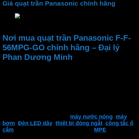
Giá quạt trần Panasonic chính hãng
Giá quạt trần Panasonic chính hãng
Nơi mua quạt trần Panasonic F-F-
56MPG-GO chính hãng – Đại lý
Phan Dương Minh
Kinh nghiệm và Uy tín, Cung cấp sản phẩm chất
lượng. Nhân viên tư vấn nhiệt tình, dịch vụ sau bán
hàng
Đại lý thiết bị điện Phan Dương Minh
là một trong
những địa điểm đáng tin cậy để tìm kiếm các sản
phẩm của
Panasonic
. Bao gồm
Quạt trần
,
quạt
bàn
,
quạt hút Panasonic
,
máy nước nóng
,
máy
bơm
.
Đèn LED dây
,
thiết bị đóng ngắt
,
công tắc ổ
cắm
,..
và nhiều sản phẩm khác của
MPE