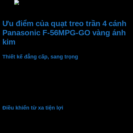
Quạt treo trần Panasonic F-56MPG-GO vàng ánh
Ưu điểm của quạt treo trần 4 cánh
Panasonic F-56MPG-GO vàng ánh
kim
Thiết kế đẳng cấp, sang trọng
Quạt trần Panasonic
F-56MPG-GO
được thiết kế
với phong cách hiện đại, màu vàng ánh kim tinh tế:
Tôn lên sự sang trọng, đẳng cấp. Phù hợp với những
không gian nội thất cao cấp như phòng khách, phòng
họp hay khách sạn,..
Điều khiển từ xa tiện lợi
Quạt trần Panasonic
điều khiển từ xa đi kèm. Giúp
người dùng tuỳ chỉnh tức thì qua remote mà không