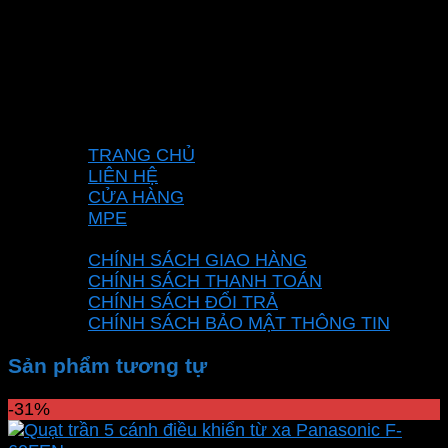
Mã số thuế: 0315596026
Địa chỉ :C16/6E Đường Liên ấp 2-3-4, Tổ 12 ấp
3, Xã Vĩnh Lộc, Thành phố Hồ Chí Minh, Việt
Nam
Hotline: 0937967269
VỀ CHÚNG TÔI
TRANG CHỦ
LIÊN HỆ
CỬA HÀNG
MPE
CHÍNH SÁCH
CHÍNH SÁCH GIAO HÀNG
CHÍNH SÁCH THANH TOÁN
CHÍNH SÁCH ĐỔI TRẢ
CHÍNH SÁCH BẢO MẬT THÔNG TIN
Sản phẩm tương tự
-31%