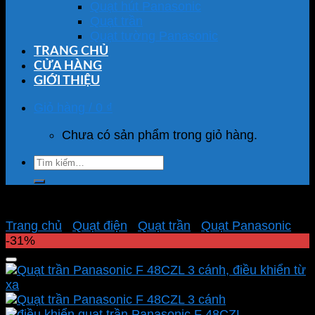
Quạt hút Panasonic
Quạt trần
Quạt tường Panasonic
TRANG CHỦ
CỬA HÀNG
GIỚI THIỆU
Giỏ hàng /
0
₫
Chưa có sản phẩm trong giỏ hàng.
Tìm
kiếm:
Trang chủ
/
Quạt điện
/
Quạt trần
/
Quạt Panasonic
-31%