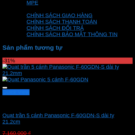
MPE
CHÍNH SÁCH
CHÍNH SÁCH GIAO HÀNG
CHÍNH SÁCH THANH TOÁN
CHÍNH SÁCH ĐỔI TRẢ
CHÍNH SÁCH BẢO MẬT THÔNG TIN
Sản phẩm tương tự
-31%
Quick View
Quạt Panasonic
Quạt trần 5 cánh Panasonic F-60GDN-S dài ty
21.2cm
Giá
Giá
7.160.000
₫
4.940.400
₫