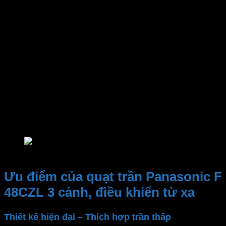
Công suất
Lưu lượng gió
Chế độ hẹn giờ
Chiều dài ty quạt
Điều khiển từ xa
Loại mô-tơ
Đường kính cánh
Màu sắc
Điện áp
Quạt trần Panasonic F 48CZL 3 cánh
Ưu điểm của quạt trần Panasonic F
48CZL 3 cánh, điều khiển từ xa
Thiết kế hiện đại – Thích hợp trần thấp