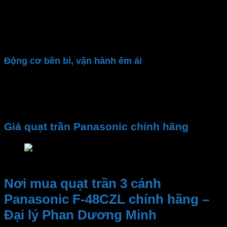
Chế độ gió theo nhịp sinh học lúc ngủ (Sleep
mode)
3 chế độ hẹn giờ (1h/3h/6h)
3 cấp độ gió điều chỉnh
Động cơ bền bỉ, vận hành êm ái
Quạt
Panasonic
dùng động cơ AC mạnh mẽ, vận
hành êm ái, không gây tiếng ồn. Hiệu suất làm mát tối
ưu và bền bỉ theo thời gian
Giá quạt trần Panasonic chính hãng
Giá quạt trần Panasonic chính hãng
Nơi mua quạt trần 3 cánh
Panasonic F-48CZL chính hãng –
Đại lý Phan Dương Minh