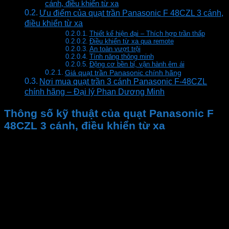
cánh, điều khiển từ xa
Ưu điểm của quạt trần Panasonic F 48CZL 3 cánh,
điều khiển từ xa
Thiết kế hiện đại – Thích hợp trần thấp
Điều khiển từ xa qua remote
An toàn vượt trội
Tính năng thông minh
Động cơ bền bỉ, vận hành êm ái
Giá quạt trần Panasonic chính hãng
Nơi mua quạt trần 3 cánh Panasonic F-48CZL
chính hãng – Đại lý Phan Dương Minh
Thông số kỹ thuật của quạt Panasonic F
48CZL 3 cánh, điều khiển từ xa
Chính hãng
Xuất xứ
Bảo hành
Mã hàng
Cấp độ gió
Cấp độ an toàn