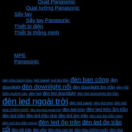
Quạt Panasonic
Quạt tường Panasonic
Sấy tay
Sấy tay Panasonic
Thiết bị điện
Thiết bị thông minh
Thương hiệu
MPE
Panasonic
Từ khóa sản phẩm
đèn ban công
đèn
den pha bang hieu
led panel
led âm trần
đèn downlight nổi
downlight
đèn downlight âm trần
đèn hắt
đèn led downlight
biển quảng cáo
đèn led
đèn led downlight âm trần
đèn led ngoài trời
đèn led panel
đèn led pha
đèn led
đèn led tròn âm trần
đèn led tròn
pha chống nước
đèn led pha ngoài trời
đèn led trần
đèn led trần nhà
đèn led âm trần
đèn led âm trần mpe
đèn led ốp trần
đèn led ốp trần
đèn led âm trần nhựa
nổi
đèn pha
đèn nổi trần
đèn pha cao áp
đèn pha chống nước
đèn pha