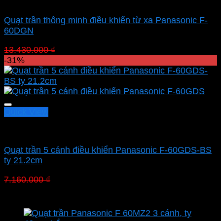
Quạt Panasonic
Quạt trần thông minh điều khiển từ xa Panasonic F-
60DGN
Giá
Giá
13.430.000
₫
9.266.700
₫
gốc
hiện
-31%
là:
tại
13.430.000 ₫.
là:
9.266.700 ₫.
Quick View
Quạt Panasonic
Quạt trần 5 cánh điều khiển Panasonic F-60GDS-BS
ty 21.2cm
Giá
Giá
7.160.000
₫
4.940.400
₫
gốc
hiện
là:
tại
7.160.000 ₫.
là:
4.940.400 ₫.