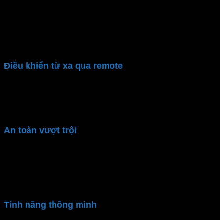
Quạt trần Panasonic
F-48CZL
thiết kế đơn giản
nhưng tinh tế, quạt dễ dàng phù hợp với nhiều phong
cách nội thất khác nhau. Ty quạt chỉ 14cm, giúp dễ
dàng lắp đặt mọi không gian, kể cả trần thấp
Điều khiển từ xa qua remote
Quạt teo trần Panasonic
có thể dễ dàng thay đổi tốc
độ gió, bật/tắt quạt hoặc cài đặt chế độ hẹn giờ mà
không cần di chuyển.
An toàn vượt trội
Quạt trần Pana
trang bị 3 cấp độ an toàn: khóa cánh
an toàn, dây an toàn, công tắc an toàn. Đảm bảo an
toàn nhất cho người dùng, mang đến sự an tâm cho
khách hàng
Tính năng thông minh