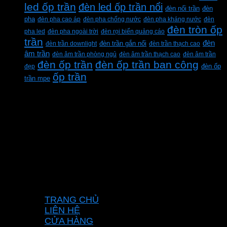
led ốp trần
đèn led ốp trần nổi
đèn
đèn nổi trần
pha
đèn pha cao áp
đèn pha chống nước
đèn pha kháng nước
đèn
đèn tròn ốp
pha led
đèn pha ngoài trời
đèn rọi biển quảng cáo
trần
đèn
đèn trần downlight
đèn trần gắn nổi
đèn trần thạch cao
âm trần
đèn âm trần phòng ngủ
đèn âm trần thạch cao
đèn âm trần
đèn ốp trần
đèn ốp trần ban công
đẹp
đèn ốp
ốp trần
trần mpe
CÔNG TY TNHH XD KT CƠ ĐIỆN PHAN
DƯƠNG MINH
Mã số thuế: 0315596026
Địa chỉ :C16/6E Đường Liên ấp 2-3-4, Tổ 12 ấp
3, Xã Vĩnh Lộc, Thành phố Hồ Chí Minh, Việt
Nam
Hotline: 0937967269
VỀ CHÚNG TÔI
TRANG CHỦ
LIÊN HỆ
CỬA HÀNG