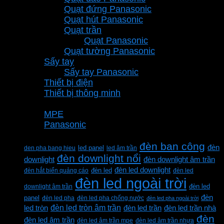
Quạt đứng Panasonic
Quạt hút Panasonic
Quạt trần
Quạt Panasonic
Quạt tường Panasonic
Sấy tay
Sấy tay Panasonic
Thiết bị điện
Thiết bị thông minh
Thương hiệu
MPE
Panasonic
Từ khóa sản phẩm
đèn ban công
đèn
den pha bang hieu
led panel
led âm trần
đèn downlight nổi
downlight
đèn downlight âm trần
đèn led downlight
đèn hắt biển quảng cáo
đèn led
đèn led
đèn led ngoài trời
downlight âm trần
đèn led
đèn
panel
đèn led pha
đèn led pha chống nước
đèn led pha ngoài trời
đèn led tròn âm trần
led tròn
đèn led trần
đèn led trần nhà
đèn
đèn led âm trần
đèn led âm trần mpe
đèn led âm trần nhựa