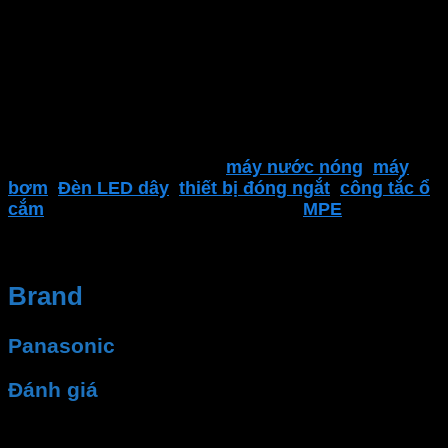
Kinh nghiệm và Uy tín, Cung cấp sản phẩm chất
lượng. Nhân viên tư vấn nhiệt tình, dịch vụ sau bán
hàng
Đại lý thiết bị điện Phan Dương Minh
là một trong
những địa điểm đáng tin cậy để tìm kiếm các sản
phẩm của
Panasonic
. Bao gồm
Quạt trần
,
quạt
bàn
,
quạt hút Panasonic
,
máy nước nóng
,
máy
bơm
.
Đèn LED dây
,
thiết bị đóng ngắt
,
công tắc ổ
cắm
,..
và nhiều sản phẩm khác của
MPE
Brand
Panasonic
Đánh giá
Chưa có đánh giá nào.