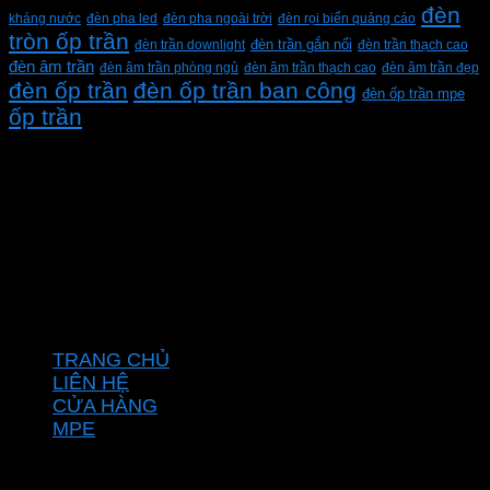
đèn
kháng nước
đèn pha led
đèn pha ngoài trời
đèn rọi biển quảng cáo
tròn ốp trần
đèn trần downlight
đèn trần gắn nổi
đèn trần thạch cao
đèn âm trần
đèn âm trần phòng ngủ
đèn âm trần thạch cao
đèn âm trần đẹp
đèn ốp trần
đèn ốp trần ban công
đèn ốp trần mpe
ốp trần
CÔNG TY TNHH XD KT CƠ ĐIỆN PHAN DƯƠNG
MINH
Mã số thuế: 0315596026
Địa chỉ :C16/6E Đường Liên ấp 2-3-4, Tổ 12 ấp 3, Xã
Vĩnh Lộc, Thành phố Hồ Chí Minh, Việt Nam
Hotline: 0937967269
VỀ CHÚNG TÔI
TRANG CHỦ
LIÊN HỆ
CỬA HÀNG
MPE
CHÍNH SÁCH