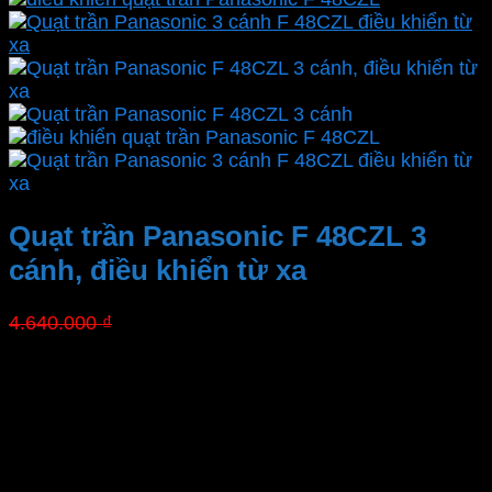
Quạt trần Panasonic F 48CZL 3
cánh, điều khiển từ xa
Giá
Giá
4.640.000
₫
3.201.600
₫
gốc
hiện
là:
tại
Chính hãng
4.640.000 ₫.
là:
Xuất xứ
3.201.600 ₫.
Bảo hành
Mã hàng
Cấp độ gió