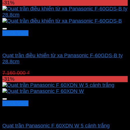
gốc
hiện
-31%
là:
tại
12.750.000 ₫.
là:
8.797.500 ₫.
Quick View
Quạt Panasonic
Quạt trần điều khiển từ xa Panasonic F-60GDS-B ty
28.8cm
Giá
Giá
7.160.000
₫
4.940.400
₫
gốc
hiện
-31%
là:
tại
7.160.000 ₫.
là:
4.940.400 ₫.
Quick View
Quạt Panasonic
Quạt trần Panasonic F 60XDN W 5 cánh trắng