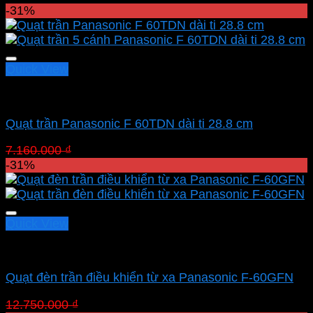
gốc
hiện
-31%
là:
tại
7.160.000 ₫.
là:
4.940.400 ₫.
Quick View
Quạt Panasonic
Quạt trần Panasonic F 60TDN dài ti 28.8 cm
Giá
Giá
7.160.000
₫
4.940.400
₫
gốc
hiện
-31%
là:
tại
7.160.000 ₫.
là:
4.940.400 ₫.
Quick View
Quạt Panasonic
Quạt đèn trần điều khiển từ xa Panasonic F-60GFN
Giá
Giá
12.750.000
₫
8.797.500
₫