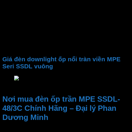
Quang thông
PF
CRI
Chip LED
Tuổi thọ
Điện áp
Giá đèn downlight ốp nổi tràn viền MPE
Seri SSDL vuông
Giá đèn downlight ốp nổi tràn viền MPE Seri SSD
Nơi mua đèn ốp trần MPE SSDL-
48/3C Chính Hãng – Đại lý Phan
Dương Minh
Kinh nghiệm và Uy tín, Cung cấp sản phẩm chất