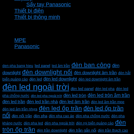
Sấy tay Panasonic
Thiết bị điện
Thiết bị thông minh
Thương hiệu
MPE
Panasonic
Từ khóa sản phẩm
đèn ban công
đèn
den pha bang hieu
led panel
led âm trần
đèn downlight nổi
downlight
đèn downlight âm trần
đèn hắt
đèn led downlight
biển quảng cáo
đèn led
đèn led downlight âm trần
đèn led ngoài trời
đèn led panel
đèn led pha
đèn led
đèn led tròn âm trần
đèn led tròn
pha chống nước
đèn led pha ngoài trời
đèn led trần
đèn led trần nhà
đèn led âm trần
đèn led âm trần mpe
đèn led ốp trần
đèn led ốp trần
đèn led âm trần nhựa
nổi
đèn pha
đèn nổi trần
đèn pha cao áp
đèn pha chống nước
đèn pha
đèn
kháng nước
đèn pha led
đèn pha ngoài trời
đèn rọi biển quảng cáo
tròn ốp trần
đèn trần downlight
đèn trần gắn nổi
đèn trần thạch cao