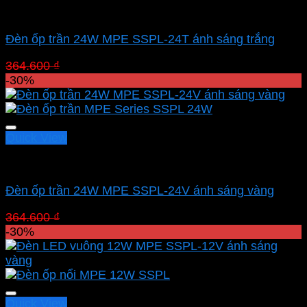
Led panel nổi MPE
Đèn ốp trần 24W MPE SSPL-24T ánh sáng trắng
Giá
Giá
364.600
₫
255.220
₫
gốc
hiện
-30%
là:
tại
364.600 ₫.
là:
255.220 ₫.
Quick View
Led panel nổi MPE
Đèn ốp trần 24W MPE SSPL-24V ánh sáng vàng
Giá
Giá
364.600
₫
255.220
₫
gốc
hiện
-30%
là:
tại
364.600 ₫.
là:
255.220 ₫.
Quick View