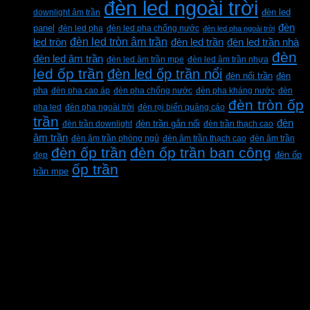
đèn led ngoài trời
downlight âm trần
đèn led
đèn
panel
đèn led pha
đèn led pha chống nước
đèn led pha ngoài trời
đèn led tròn âm trần
led tròn
đèn led trần
đèn led trần nhà
đèn
đèn led âm trần
đèn led âm trần mpe
đèn led âm trần nhựa
led ốp trần
đèn led ốp trần nổi
đèn
đèn nổi trần
pha
đèn pha cao áp
đèn pha chống nước
đèn pha kháng nước
đèn
đèn tròn ốp
pha led
đèn pha ngoài trời
đèn rọi biển quảng cáo
trần
đèn
đèn trần downlight
đèn trần gắn nổi
đèn trần thạch cao
âm trần
đèn âm trần phòng ngủ
đèn âm trần thạch cao
đèn âm trần
đèn ốp trần
đèn ốp trần ban công
đẹp
đèn ốp
ốp trần
trần mpe
CÔNG TY TNHH XD KT CƠ ĐIỆN PHAN
DƯƠNG MINH
Mã số thuế: 0315596026
Địa chỉ :C16/6E Đường Liên ấp 2-3-4, Tổ 12 ấp
3, Xã Vĩnh Lộc, Thành phố Hồ Chí Minh, Việt
Nam
Hotline: 0937967269