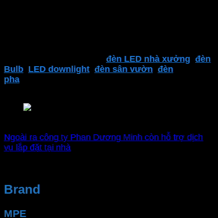
lượng. Nhân viên tư vấn nhiệt tình, dịch vụ sau bán
hàng
Đại lý thiết bị điện Phan Dương Minh
là một trong
những địa điểm đáng tin cậy để tìm kiếm các sản
phẩm của
MPE
. Bao gồm
đèn LED nhà xưởng
,
đèn
Bulb
,
LED downlight
,
đèn sân vườn
,
đèn
pha
,
thiết bị điện MPE
,
công tắc ổ cắm
,..
và nhiều
sản phẩm khác.
Nhà phân phối chính hãng MPE
Ngoài ra công ty Phan Dương Minh còn hỗ trợ dịch
vụ lắp đặt tại nhà
Brand
MPE