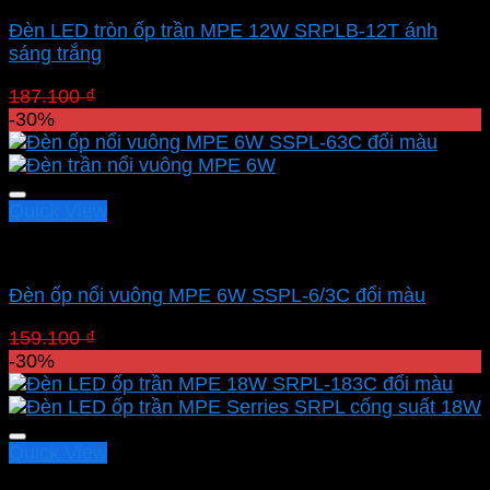
Đèn LED tròn ốp trần MPE 12W SRPLB-12T ánh
sáng trắng
Giá
Giá
187.100
₫
130.970
₫
gốc
hiện
-30%
là:
tại
187.100 ₫.
là:
130.970 ₫.
Quick View
Led panel nổi MPE
Đèn ốp nổi vuông MPE 6W SSPL-6/3C đổi màu
Giá
Giá
159.100
₫
111.370
₫
gốc
hiện
-30%
là:
tại
159.100 ₫.
là:
111.370 ₫.
Quick View