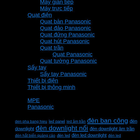
Máy gián tiếp
Máy trực tiếp
Quạt điện
Quạt bàn Panasonic
Quạt đảo Panasonic
Quạt đứng Panasonic
Quạt hút Panasonic
Quạt trần
Quạt Panasonic
Quạt tường Panasonic
Sấy tay
Sấy tay Panasonic
Thiết bị điện
Thiết bị thông minh
Thương hiệu
MPE
Panasonic
Từ khóa sản phẩm
đèn ban công
đèn
den pha bang hieu
led panel
led âm trần
đèn downlight nổi
downlight
đèn downlight âm trần
đèn led downlight
đèn hắt biển quảng cáo
đèn led
đèn led