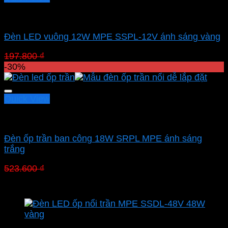
Led panel nổi MPE
Đèn LED vuông 12W MPE SSPL-12V ánh sáng vàng
Giá
Giá
197.800
₫
138.460
₫
gốc
hiện
-30%
là:
tại
197.800 ₫.
là:
138.460 ₫.
Quick View
Chưa phân loại
Đèn ốp trần ban công 18W SRPL MPE ánh sáng
trắng
Giá
Giá
523.600
₫
366.520
₫
gốc
hiện
là:
tại
523.600 ₫.
là:
366.520 ₫.