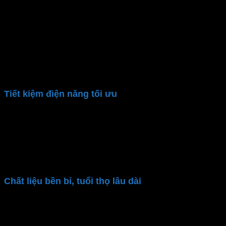
mạnh, đều màu, không nhấp nháy. An toàn với con
người: không phát ra các tia cực tím, UV, hồng ngoại.
Đèn downlight nổi
SSDL-48/3C
có thể thay đổi giữa
ba màu ánh sáng chỉ với một thao tác bật/tắt công
tắc. Giúp người dùng dễ dàng điều chỉnh ánh sáng
theo nhu cầu sử dụng
Tiết kiệm điện năng tối ưu
Sử dụng công nghệ LED hiện đại,
đèn LED ốp trần
MPE
chỉ tiêu thụ một lượng điện năng nhỏ. Giảm
đáng kể hóa đơn điện hàng tháng. Giảm thiểu chi phí
tiền điện và góp phần bảo vệ môi trường, giảm lượng
khí thải CO2
Chất liệu bền bỉ, tuổi thọ lâu dài
Đèn ốp trần
MPE
dùng Driver Isolated chống nhiễu
tốt, giảm nhiệt độ cho driver. Chất liệu đèn cao cấp,
bền bỉ tăng tuổi thọ đèn