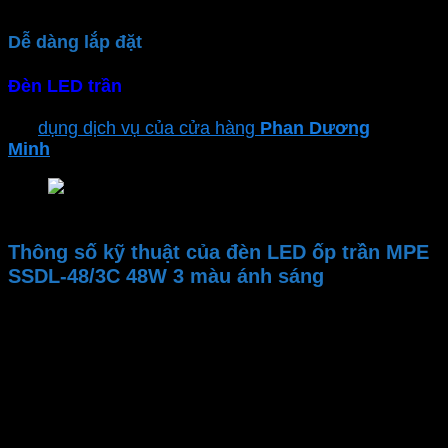
Dễ dàng lắp đặt
Đèn LED trần
có thiết kế gọn nhẹ người dùng dễ
dàng gắn nổi trần bê tông, thạch cao. Hoặc sử bạn có
thể
dụng dịch vụ của cửa hàng
Phan Dương
Minh
để đảm bảo sự an toàn và hiệu suất tối ưu
Đèn LED Downlight ốp nổi tràn viền MPE
Thông số kỹ thuật của đèn LED ốp trần MPE
SSDL-48/3C 48W 3 màu ánh sáng
Thương hiệu
Mã sản phẩm
Công suất
Gốc chiếu
Kích thước đèn
Nhiệt độ màu CCT