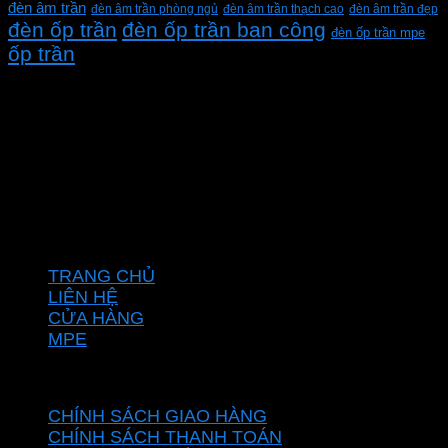
đèn âm trần
đèn âm trần phòng ngủ
đèn âm trần thạch cao
đèn âm trần đẹp
đèn ốp trần
đèn ốp trần ban công
đèn ốp trần mpe
ốp trần
CÔNG TY TNHH XD KT CƠ ĐIỆN PHAN DƯƠNG
MINH
Mã số thuế: 0315596026
Địa chỉ :C16/6E Đường Liên ấp 2-3-4, Tổ 12 ấp 3, Xã
Vĩnh Lộc, Thành phố Hồ Chí Minh, Việt Nam
Hotline: 0937967269
VỀ CHÚNG TÔI
TRANG CHỦ
LIÊN HỆ
CỬA HÀNG
MPE
CHÍNH SÁCH
CHÍNH SÁCH GIAO HÀNG
CHÍNH SÁCH THANH TOÁN