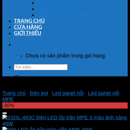
Quạt hút Panasonic
Quạt trần
Quạt tường Panasonic
TRANG CHỦ
CỬA HÀNG
GIỚI THIỆU
Giỏ hàng /
0
₫
Chưa có sản phẩm trong giỏ hàng.
Tìm
kiếm:
Trang chủ
/
Đèn led
/
Led panel nổi
/
Led panel nổi
MPE
-30%