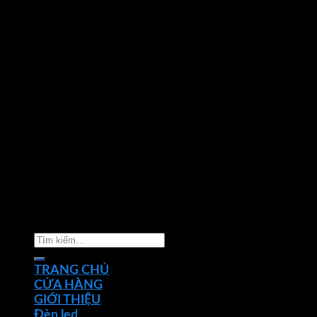
Copyright 2026 ©
Nhà phân phối thiết bị điện đèn
chiếu sáng Phan Dương Minh
Tìm
kiếm:
TRANG CHỦ
CỬA HÀNG
GIỚI THIỆU
Đèn led