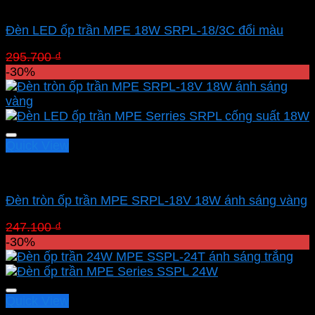
Led panel nổi MPE
Đèn LED ốp trần MPE 18W SRPL-18/3C đổi màu
Giá
Giá
295.700
₫
206.990
₫
gốc
hiện
-30%
là:
tại
295.700 ₫.
là:
206.990 ₫.
Quick View
Led panel nổi MPE
Đèn tròn ốp trần MPE SRPL-18V 18W ánh sáng vàng
Giá
Giá
247.100
₫
172.970
₫
gốc
hiện
-30%
là:
tại
247.100 ₫.
là:
172.970 ₫.
Quick View