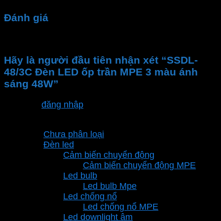
Đánh giá
Chưa có đánh giá nào.
Hãy là người đầu tiên nhận xét “SSDL-
48/3C Đèn LED ốp trần MPE 3 màu ánh
sáng 48W”
Bạn phải
đăng nhập
để gửi đánh giá.
Danh mục sản phẩm
Chưa phân loại
Đèn led
Cảm biến chuyển động
Cảm biến chuyển động MPE
Led bulb
Led bulb Mpe
Led chống nổ
Led chống nổ MPE
Led downlight âm