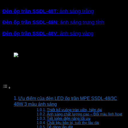
sáng:
Đèn ốp trần SSDL-48T
: ánh sáng trắng
Đ
èn ốp trần SSDL-48N
: ánh sáng trung tính
Đ
èn ốp trần SSDL-48V
: ánh sáng vàng
Đ
èn ốp trần SSDL-48/3C
: ánh sáng đổi màu
Đèn LED ốp trần tràn viền MPE 48W vuông
Mục lục
Ưu điểm của đèn LED ốp trần MPE SSDL-48/3C
48W 3 màu ánh sáng
Thiết kế vuông tràn viền, hiện đại
Ánh sáng chất lượng cao – Đổi màu linh hoạt
Tiết kiệm điện năng tối ưu
Chất liệu bền bỉ, tuổi thọ lâu dài
Dễ dàng lắp đặt