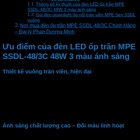
Thông số kỹ thuật của đèn LED ốp trần MPE
SSDL-48/3C 48W 3 màu ánh sáng
Giá đèn downlight ốp nổi tràn viền MPE Seri SSDL
vuông
Nơi mua đèn ốp trần MPE SSDL-48/3C Chính Hãng
– Đại lý Phan Dương Minh
Ưu điểm của đèn LED ốp trần MPE
SSDL-48/3C 48W 3 màu ánh sáng
Thiết kế vuông tràn viền, hiện đại
Đèn LED ốp trần
MPE
có kiểu dáng vuông, thiết kế
tràn viền tinh tế, tạo vẻ đẹp sang trọng và tối ưu diện
tích chiếu sáng. Thiết kế tràn viền không chỉ tạo thẩm
mỹ cho trần nhà mà còn giúp ánh sáng phân bổ đều
và đẹp mắt, nâng tầm không gian nội thất
Ánh sáng chất lượng cao – Đổi màu linh hoạt
Đèn LED Panel ốp nổi
MPE
cung cấp ánh sáng