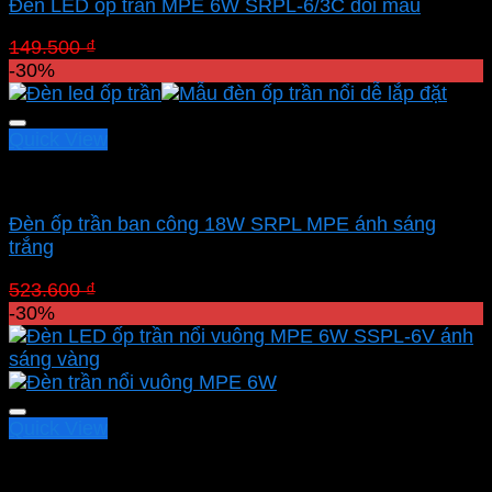
Đèn LED ốp trần MPE 6W SRPL-6/3C đổi màu
Giá
Giá
149.500
₫
104.650
₫
gốc
hiện
-30%
là:
tại
149.500 ₫.
là:
104.650 ₫.
Quick View
Chưa phân loại
Đèn ốp trần ban công 18W SRPL MPE ánh sáng
trắng
Giá
Giá
523.600
₫
366.520
₫
gốc
hiện
-30%
là:
tại
523.600 ₫.
là:
366.520 ₫.
Quick View
Led panel nổi MPE