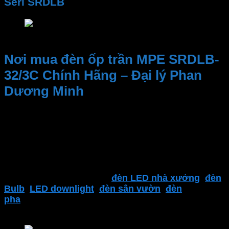
Seri SRDLB
Giá đèn downlight ốp nổi tràn viền MPE Seri SR
Nơi mua đèn ốp trần MPE SRDLB-
32/3C Chính Hãng – Đại lý Phan
Dương Minh
Kinh nghiệm và Uy tín, Cung cấp sản phẩm chất
lượng. Nhân viên tư vấn nhiệt tình, dịch vụ sau bán
hàng
Đại lý thiết bị điện Phan Dương Minh
là một trong
những địa điểm đáng tin cậy để tìm kiếm các sản
phẩm của
MPE
. Bao gồm
đèn LED nhà xưởng
,
đèn
Bulb
,
LED downlight
,
đèn sân vườn
,
đèn
pha
,
thiết bị điện MPE
,
công tắc ổ cắm
,..
và nhiều
sản phẩm khác.