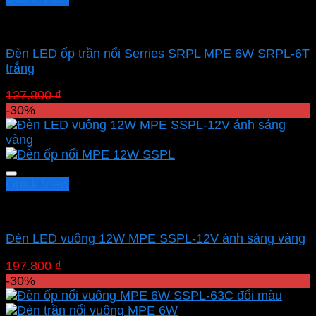
Led panel nổi MPE
Đèn LED ốp trần nổi Serries SRPL MPE 6W SRPL-6T
trắng
Giá
Giá
127.800
₫
89.460
₫
gốc
hiện
-30%
là:
tại
127.800 ₫.
là:
89.460 ₫.
Quick View
Led panel nổi MPE
Đèn LED vuông 12W MPE SSPL-12V ánh sáng vàng
Giá
Giá
197.800
₫
138.460
₫
gốc
hiện
-30%
là:
tại
197.800 ₫.
là: