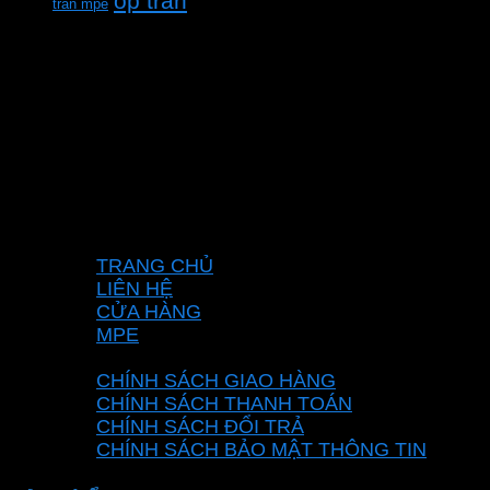
ốp trần
trần mpe
CÔNG TY TNHH XD KT CƠ ĐIỆN PHAN
DƯƠNG MINH
Mã số thuế: 0315596026
Địa chỉ :C16/6E Đường Liên ấp 2-3-4, Tổ 12 ấp
3, Xã Vĩnh Lộc, Thành phố Hồ Chí Minh, Việt
Nam
Hotline: 0937967269
VỀ CHÚNG TÔI
TRANG CHỦ
LIÊN HỆ
CỬA HÀNG
MPE
CHÍNH SÁCH
CHÍNH SÁCH GIAO HÀNG
CHÍNH SÁCH THANH TOÁN
CHÍNH SÁCH ĐỔI TRẢ
CHÍNH SÁCH BẢO MẬT THÔNG TIN