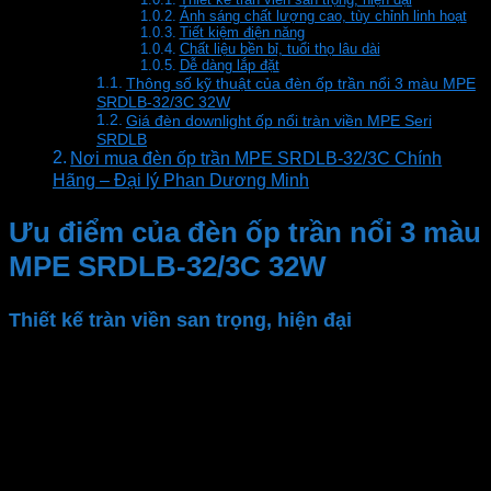
Ánh sáng chất lượng cao, tùy chỉnh linh hoạt
Tiết kiệm điện năng
Chất liệu bền bỉ, tuổi thọ lâu dài
Dễ dàng lắp đặt
Thông số kỹ thuật của đèn ốp trần nổi 3 màu MPE
SRDLB-32/3C 32W
Giá đèn downlight ốp nổi tràn viền MPE Seri
SRDLB
Nơi mua đèn ốp trần MPE SRDLB-32/3C Chính
Hãng – Đại lý Phan Dương Minh
Ưu điểm của đèn ốp trần nổi 3 màu
MPE SRDLB-32/3C 32W
Thiết kế tràn viền san trọng, hiện đại
Đèn LED ốp trần
MPE
có thiết kế tràn viền siêu
mỏng và kiểu dáng tối giản, phù hợp với nhiều phong
cách nội thất khác nhau. Với viền đèn mỏng và tràn,
ánh sáng được lan tỏa đều, tạo cảm giác sáng sủa và
liền mạch cho không gian