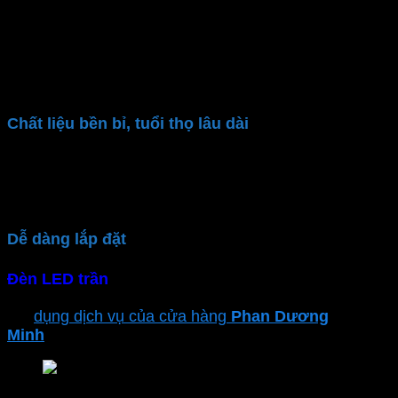
Sử dụng công nghệ LED hiện đại,
đèn LED ốp trần
MPE
chỉ tiêu thụ một lượng điện năng nhỏ. Giảm
đáng kể hóa đơn điện hàng tháng. Giảm thiểu chi phí
tiền điện và góp phần bảo vệ môi trường, giảm lượng
khí thải CO2
Chất liệu bền bỉ, tuổi thọ lâu dài
Đèn ốp trần
MPE
dùng Driver Isolated chống nhiễu
tốt, giảm nhiệt độ cho driver. Chất liệu đèn cao cấp,
bền bỉ tăng tuổi thọ đèn
Dễ dàng lắp đặt
Đèn LED trần
có thiết kế gọn nhẹ người dùng dễ
dàng gắn nổi trần bê tông, thạch cao. Hoặc sử bạn có
thể
dụng dịch vụ của cửa hàng
Phan Dương
Minh
để đảm bảo sự an toàn và hiệu suất tối ưu
Đèn downlight ốp nổi MPE