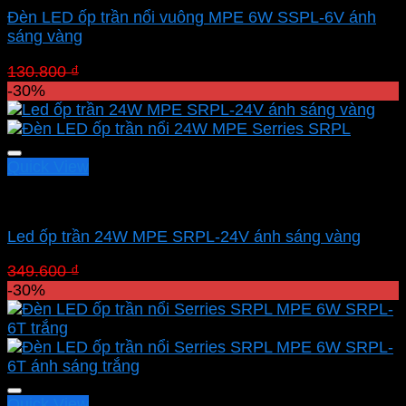
Đèn LED ốp trần nổi vuông MPE 6W SSPL-6V ánh
sáng vàng
Giá
Giá
130.800
₫
91.560
₫
gốc
hiện
-30%
là:
tại
130.800 ₫.
là:
91.560 ₫.
Quick View
Led panel nổi MPE
Led ốp trần 24W MPE SRPL-24V ánh sáng vàng
Giá
Giá
349.600
₫
244.720
₫
gốc
hiện
-30%
là:
tại
349.600 ₫.
là:
244.720 ₫.
Quick View