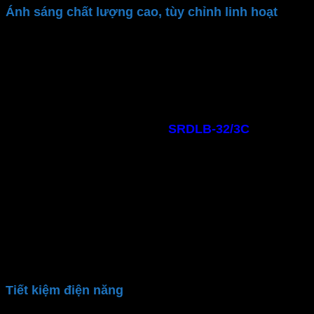
Ánh sáng chất lượng cao, tùy chỉnh linh hoạt
Đèn LED Panel ốp nổi
MPE
cung cấp ánh sáng
mạnh, đều màu, không nhấp nháy. An toàn với con
người: không phát ra các tia cực tím, UV, hồng ngoại.
Ánh sáng tự nhiên giúp tạo không gian làm việc thoải
mái, tăng khả năng tập trung
Đèn downlight ốp nổi
MPE
SRDLB-32/3C
mang
đến ánh sáng 3 màu tùy chỉnh theo nhu cầu
Ánh sáng trắng (6000K): Cung cấp ánh sáng
mạnh, rõ nét, tập trung
Ánh sáng vàng (3000K): Màu vàng ấm áp giúp
tạo không gian thư giãn, dễ chịu
Ánh sáng trung tính (4000K): Kết hợp giữa sự
sáng rõ và cảm giác ấm áp, phù hợp cho mọi
hoạt động sinh hoạt hàng ngày
Tiết kiệm điện năng