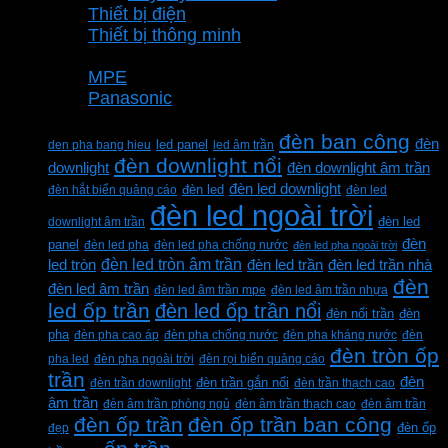
Thiết bị điện
Thiết bị thông minh
Thương hiệu
MPE
Panasonic
Từ khóa sản phẩm
đèn ban công
đèn
den pha bang hieu
led panel
led âm trần
đèn downlight nổi
downlight
đèn downlight âm trần
đèn led downlight
đèn hắt biển quảng cáo
đèn led
đèn led
đèn led ngoài trời
downlight âm trần
đèn led
đèn
panel
đèn led pha
đèn led pha chống nước
đèn led pha ngoài trời
đèn led tròn âm trần
led tròn
đèn led trần
đèn led trần nhà
đèn
đèn led âm trần
đèn led âm trần mpe
đèn led âm trần nhựa
led ốp trần
đèn led ốp trần nổi
đèn
đèn nổi trần
pha
đèn pha cao áp
đèn pha chống nước
đèn pha kháng nước
đèn
đèn tròn ốp
pha led
đèn pha ngoài trời
đèn rọi biển quảng cáo
trần
đèn
đèn trần downlight
đèn trần gắn nổi
đèn trần thạch cao
âm trần
đèn âm trần phòng ngủ
đèn âm trần thạch cao
đèn âm trần
đèn ốp trần
đèn ốp trần ban công
đẹp
đèn ốp