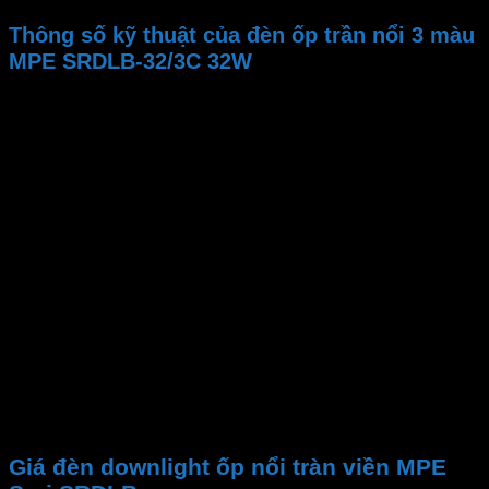
Thông số kỹ thuật của đèn ốp trần nổi 3 màu
MPE SRDLB-32/3C 32W
Thương hiệu
Mã sản phẩm
Công suất
Gốc chiếu
Kích thước đèn
Nhiệt độ màu CCT
Quang thông
PF
CRI
Chip LED
Tuổi thọ
Điện áp
Giá đèn downlight ốp nổi tràn viền MPE