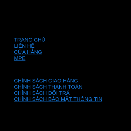
Địa chỉ :C16/6E Đường Liên ấp 2-3-4, Tổ 12 ấp 3, Xã
Vĩnh Lộc, Thành phố Hồ Chí Minh, Việt Nam
Hotline: 0937967269
VỀ CHÚNG TÔI
TRANG CHỦ
LIÊN HỆ
CỬA HÀNG
MPE
CHÍNH SÁCH
CHÍNH SÁCH GIAO HÀNG
CHÍNH SÁCH THANH TOÁN
CHÍNH SÁCH ĐỔI TRẢ
CHÍNH SÁCH BẢO MẬT THÔNG TIN