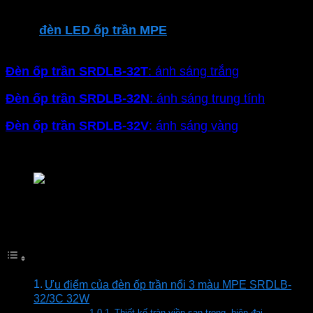
dùng
Dòng
đèn LED ốp trần
MPE
tròn tràn viền đen
Seri
SRDLB
công suất 32W, có 4 lựa chọn màu ánh sáng:
Đèn ốp trần SRDLB-32T
: ánh sáng trắng
Đ
èn ốp trần SRDLB-32N
: ánh sáng trung tính
Đ
èn ốp trần SRDLB-32V
: ánh sáng vàng
Đ
èn ốp trần SRDLB-32/3C
: ánh sáng đổi màu
Đèn LED ốp trần MPE Seri SRDLB viền đen
Mục lục
Ưu điểm của đèn ốp trần nổi 3 màu MPE SRDLB-
32/3C 32W
Thiết kế tràn viền san trọng, hiện đại