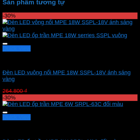
Sản phẩm tương tự
-30%
Quick View
Led panel nổi MPE
Đèn LED vuông nổi MPE 18W SSPL-18V ánh sáng
vàng
Giá
Giá
264.800
₫
185.360
₫
gốc
hiện
-30%
là:
tại
264.800 ₫.
là:
185.360 ₫.
Quick View
Led panel nổi MPE