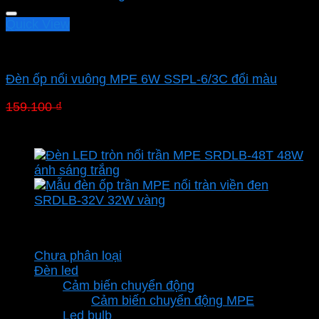
138.460 ₫.
Quick View
Led panel nổi MPE
Đèn ốp nổi vuông MPE 6W SSPL-6/3C đổi màu
Giá
Giá
159.100
₫
111.370
₫
gốc
hiện
là:
tại
159.100 ₫.
là:
111.370 ₫.
Danh mục sản phẩm
Chưa phân loại
Đèn led
Cảm biến chuyển động
Cảm biến chuyển động MPE
Led bulb