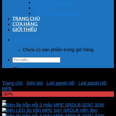
Quạt hút Panasonic
Quạt trần
Quạt tường Panasonic
TRANG CHỦ
CỬA HÀNG
GIỚI THIỆU
Giỏ hàng /
0
₫
Chưa có sản phẩm trong giỏ hàng.
Tìm
kiếm:
Trang chủ
/
Đèn led
/
Led panel nổi
/
Led panel nổi
MPE
-30%