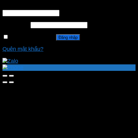
Tên tài khoản hoặc địa chỉ email
*
Mật khẩu
*
Ghi nhớ mật khẩu
Đăng nhập
Quên mật khẩu?