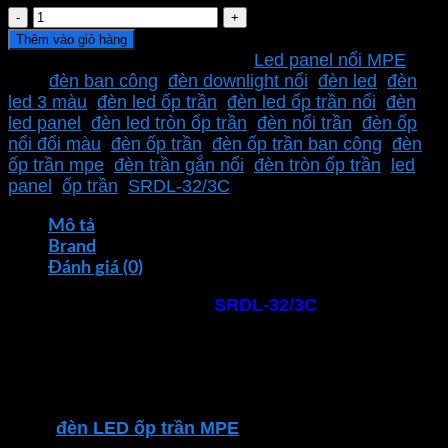
Đèn
ốp
Thêm vào giỏ hàng
trần
SKU:
SRDL-32/3C
Danh mục:
Led panel nổi MPE
3
Thẻ:
đèn ban công
,
đèn downlight nổi
,
đèn led
,
đèn
màu
led 3 màu
,
đèn led ốp trần
,
đèn led ốp trần nổi
,
đèn
MPE
led panel
,
đèn led tròn ốp trần
,
đèn nổi trần
,
đèn ốp
SRDL-
nổi đổi màu
,
đèn ốp trần
,
đèn ốp trần ban công
,
đèn
32/3C
ốp trần mpe
,
đèn trần gắn nổi
,
đèn tròn ốp trần
,
led
32W
panel
,
ốp trần
,
SRDL-32/3C
số
lượng
Mô tả
Brand
Đánh giá (0)
Đèn ốp trần 3 màu MPE
SRDL-32/3C
là dòng sản
phẩm cao cấp của
MPE
. Sản phẩm này đặc biệt nổi
bật với khả năng điều chỉnh 3 chế độ màu (trắng,
trung tính và vàng), mang đến sự linh hoạt trong
chiếu sáng phù hợp với từng nhu cầu và không gian
Dòng
đèn LED ốp trần
MPE
tròn tràn viền trắng
seri