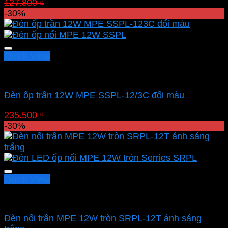
Giá
Giá
127.800
₫
89.460
₫
gốc
hiện
-30%
là:
tại
127.800 ₫.
là:
89.460 ₫.
Quick View
Led panel nổi MPE
Đèn ốp trần 12W MPE SSPL-12/3C đổi màu
Giá
Giá
235.500
₫
164.850
₫
gốc
hiện
-30%
là:
tại
235.500 ₫.
là:
164.850 ₫.
Quick View
Led panel nổi MPE
Đèn nổi trần MPE 12W tròn SRPL-12T ánh sáng