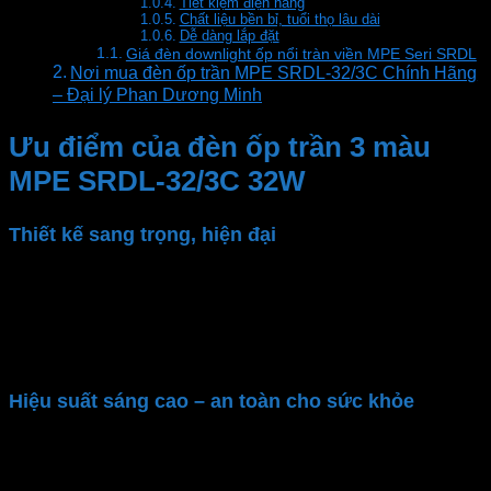
Tiết kiệm điện năng
Chất liệu bền bỉ, tuổi thọ lâu dài
Dễ dàng lắp đặt
Giá đèn downlight ốp nổi tràn viền MPE Seri SRDL
Nơi mua đèn ốp trần MPE SRDL-32/3C Chính Hãng
– Đại lý Phan Dương Minh
Ưu điểm của đèn ốp trần 3 màu
MPE SRDL-32/3C 32W
Thiết kế sang trọng, hiện đại
Đèn LED ốp trần
MPE
có thiết kế ốp nổi tràn viền,
tiết kiệm không gian mang đến vẻ đẹp hiện đại, sang
trọng. Với màu trắng tinh tế, đèn dễ dàng phối hợp
với nhiều phong cách trang trí nội thất
Hiệu suất sáng cao – an toàn cho sức khỏe
Đèn LED Panel ốp nổi
MPE
SRDL-32/3C
cung cấp
ánh sáng mạnh, đều màu, không nhấp nháy. An toàn