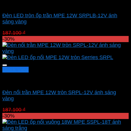
Led panel nổi MPE
Đèn LED tròn ốp trần MPE 12W SRPLB-12V ánh
sáng vàng
Giá
Giá
187.100
₫
130.970
₫
gốc
hiện
-30%
là:
tại
187.100 ₫.
là:
130.970 ₫.
Quick View
Led panel nổi MPE
Đèn nổi trần MPE 12W tròn SRPL-12V ánh sáng
vàng
Giá
Giá
187.100
₫
130.970
₫
gốc
hiện
-30%
là:
tại
187.100 ₫.
là: