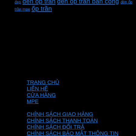
đèn ốp trần
đèn ốp trần ban công
đẹp
đèn ốp
ốp trần
trần mpe
CÔNG TY TNHH XD KT CƠ ĐIỆN PHAN
DƯƠNG MINH
Mã số thuế: 0315596026
Địa chỉ :C16/6E Đường Liên ấp 2-3-4, Tổ 12 ấp
3, Xã Vĩnh Lộc, Thành phố Hồ Chí Minh, Việt
Nam
Hotline: 0937967269
VỀ CHÚNG TÔI
TRANG CHỦ
LIÊN HỆ
CỬA HÀNG
MPE
CHÍNH SÁCH
CHÍNH SÁCH GIAO HÀNG
CHÍNH SÁCH THANH TOÁN
CHÍNH SÁCH ĐỔI TRẢ
CHÍNH SÁCH BẢO MẬT THÔNG TIN