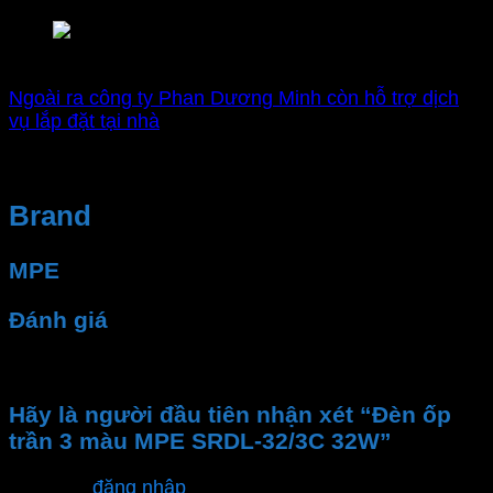
Nhà phân phối chính hãng MPE
Ngoài ra công ty Phan Dương Minh còn hỗ trợ dịch
vụ lắp đặt tại nhà
Brand
MPE
Đánh giá
Chưa có đánh giá nào.
Hãy là người đầu tiên nhận xét “Đèn ốp
trần 3 màu MPE SRDL-32/3C 32W”
Bạn phải
đăng nhập
để gửi đánh giá.