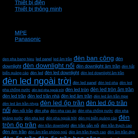
Thiết bị điện
Thiết bị thông minh
Thương hiệu
MPE
Panasonic
Từ khóa sản phẩm
đèn ban công
đèn
den pha bang hieu
led panel
led âm trần
đèn downlight nổi
downlight
đèn downlight âm trần
đèn hắt
đèn led downlight
biển quảng cáo
đèn led
đèn led downlight âm trần
đèn led ngoài trời
đèn led panel
đèn led pha
đèn led
đèn led tròn âm trần
đèn led tròn
pha chống nước
đèn led pha ngoài trời
đèn led trần
đèn led trần nhà
đèn led âm trần
đèn led âm trần mpe
đèn led ốp trần
đèn led ốp trần
đèn led âm trần nhựa
nổi
đèn pha
đèn nổi trần
đèn pha cao áp
đèn pha chống nước
đèn pha
đèn
kháng nước
đèn pha led
đèn pha ngoài trời
đèn rọi biển quảng cáo
tròn ốp trần
đèn trần downlight
đèn trần gắn nổi
đèn trần thạch cao
đèn âm trần
đèn âm trần phòng ngủ
đèn âm trần thạch cao
đèn âm trần đẹp