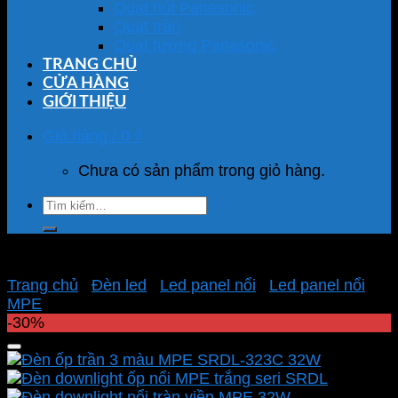
Quạt hút Panasonic
Quạt trần
Quạt tường Panasonic
TRANG CHỦ
CỬA HÀNG
GIỚI THIỆU
Giỏ hàng /
0
₫
Chưa có sản phẩm trong giỏ hàng.
Tìm
kiếm:
Trang chủ
/
Đèn led
/
Led panel nổi
/
Led panel nổi
MPE
-30%