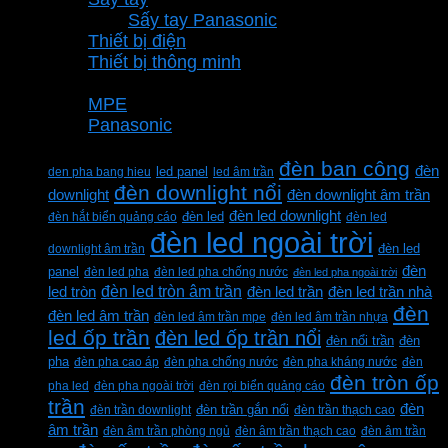
Sấy tay Panasonic
Thiết bị điện
Thiết bị thông minh
Thương hiệu
MPE
Panasonic
Từ khóa sản phẩm
đèn ban công
đèn
den pha bang hieu
led panel
led âm trần
đèn downlight nổi
downlight
đèn downlight âm trần
đèn led downlight
đèn hắt biển quảng cáo
đèn led
đèn led
đèn led ngoài trời
downlight âm trần
đèn led
đèn
panel
đèn led pha
đèn led pha chống nước
đèn led pha ngoài trời
đèn led tròn âm trần
led tròn
đèn led trần
đèn led trần nhà
đèn
đèn led âm trần
đèn led âm trần mpe
đèn led âm trần nhựa
led ốp trần
đèn led ốp trần nổi
đèn
đèn nổi trần
pha
đèn pha cao áp
đèn pha chống nước
đèn pha kháng nước
đèn
đèn tròn ốp
pha led
đèn pha ngoài trời
đèn rọi biển quảng cáo
trần
đèn
đèn trần downlight
đèn trần gắn nổi
đèn trần thạch cao
âm trần
đèn âm trần phòng ngủ
đèn âm trần thạch cao
đèn âm trần