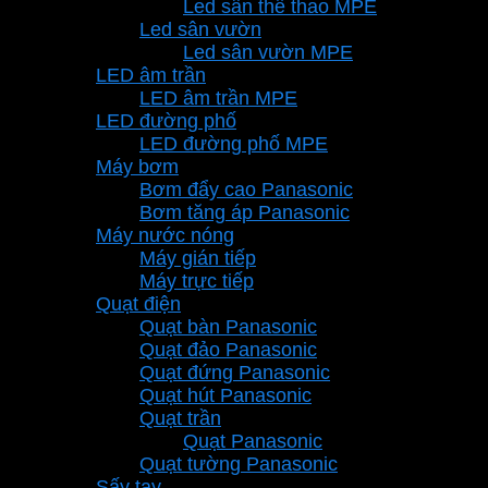
Led sân thể thao MPE
Led sân vườn
Led sân vườn MPE
LED âm trần
LED âm trần MPE
LED đường phố
LED đường phố MPE
Máy bơm
Bơm đẩy cao Panasonic
Bơm tăng áp Panasonic
Máy nước nóng
Máy gián tiếp
Máy trực tiếp
Quạt điện
Quạt bàn Panasonic
Quạt đảo Panasonic
Quạt đứng Panasonic
Quạt hút Panasonic
Quạt trần
Quạt Panasonic
Quạt tường Panasonic
Sấy tay