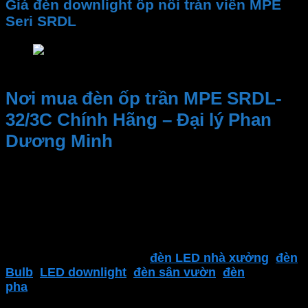
Giá đèn downlight ốp nổi tràn viền MPE
Seri SRDL
Giá đèn downlight ốp nổi tràn viền MPE Seri SRD
Nơi mua đèn ốp trần MPE SRDL-
32/3C Chính Hãng – Đại lý Phan
Dương Minh
Kinh nghiệm và Uy tín, Cung cấp sản phẩm chất
lượng. Nhân viên tư vấn nhiệt tình, dịch vụ sau bán
hàng
Đại lý thiết bị điện Phan Dương Minh
là một trong
những địa điểm đáng tin cậy để tìm kiếm các sản
phẩm của
MPE
. Bao gồm
đèn LED nhà xưởng
,
đèn
Bulb
,
LED downlight
,
đèn sân vườn
,
đèn
pha
,
thiết bị điện MPE
,
công tắc ổ cắm
,..
và nhiều
sản phẩm khác.