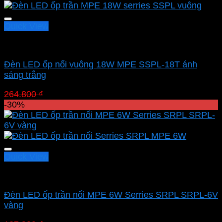
130.970 ₫.
Quick View
Led panel nổi MPE
Đèn LED ốp nổi vuông 18W MPE SSPL-18T ánh
sáng trắng
Giá
Giá
264.800
₫
185.360
₫
gốc
hiện
-30%
là:
tại
264.800 ₫.
là:
185.360 ₫.
Quick View
Led panel nổi MPE
Đèn LED ốp trần nổi MPE 6W Serries SRPL SRPL-6V
vàng