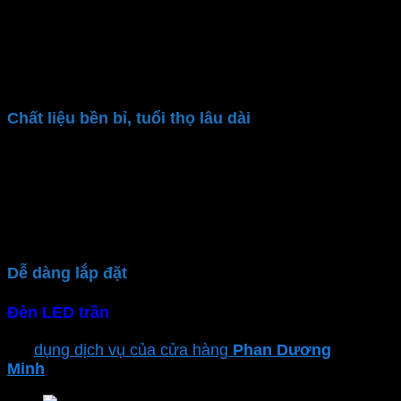
Sử dụng công nghệ LED hiện đại,
đèn LED ốp trần
MPE
chỉ tiêu thụ một lượng điện năng nhỏ. Giảm
đáng kể hóa đơn điện hàng tháng. Giảm thiểu chi phí
tiền điện và góp phần bảo vệ môi trường, giảm lượng
khí thải CO2
Chất liệu bền bỉ, tuổi thọ lâu dài
Đèn ốp trần
MPE
khung viền hợp kim nhôm, sơn tĩnh
điện cao cấp, khả năng tản nhiệt tốt. Tấm dẫn sáng
nhựa PMMA – Mitsubishi truyền dẫn ánh sáng tốt,
cho ánh sáng đẹp, trung thực. Mang đến dòng đèn
tuổi thọ cao lên đến 30,000 giờ chiếu sáng
Dễ dàng lắp đặt
Đèn LED trần
có thiết kế gọn nhẹ người dùng dễ
dàng gắn nổi trần bê tông, thạch cao. Hoặc sử bạn có
thể
dụng dịch vụ của cửa hàng
Phan Dương
Minh
để đảm bảo sự an toàn và hiệu suất tối ưu