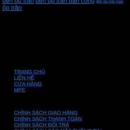
đèn ốp trần
đèn ốp trần ban công
đèn ốp trần mpe
ốp trần
CÔNG TY TNHH XD KT CƠ ĐIỆN PHAN DƯƠNG
MINH
Mã số thuế: 0315596026
Địa chỉ :C16/6E Đường Liên ấp 2-3-4, Tổ 12 ấp 3, Xã
Vĩnh Lộc, Thành phố Hồ Chí Minh, Việt Nam
Hotline: 0937967269
VỀ CHÚNG TÔI
TRANG CHỦ
LIÊN HỆ
CỬA HÀNG
MPE
CHÍNH SÁCH
CHÍNH SÁCH GIAO HÀNG
CHÍNH SÁCH THANH TOÁN
CHÍNH SÁCH ĐỔI TRẢ