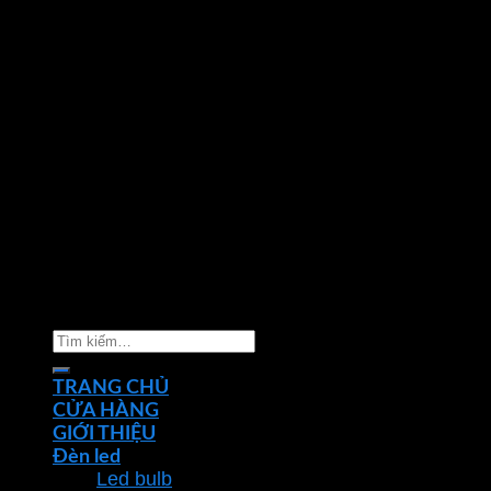
Copyright 2026 ©
Nhà phân phối thiết bị điện đèn
chiếu sáng Phan Dương Minh
Tìm
kiếm:
TRANG CHỦ
CỬA HÀNG
GIỚI THIỆU
Đèn led
Led bulb