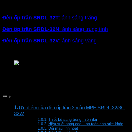
Seri SRDL
công suất 32W, có 4 lựa chọn màu ánh
sáng:
Đèn ốp trần SRDL-32T
: ánh sáng trắng
Đ
èn ốp trần SRDL-32N
: ánh sáng trung tính
Đ
èn ốp trần SRDL-32V
: ánh sáng vàng
Đ
èn ốp trần SRDL-32/3C
: ánh sáng đổi màu
Đèn downlight ốp nổi MPE trắng seri SRDL
Mục lục
Ưu điểm của đèn ốp trần 3 màu MPE SRDL-32/3C
32W
Thiết kế sang trọng, hiện đại
Hiệu suất sáng cao – an toàn cho sức khỏe
Đổi màu linh hoạt