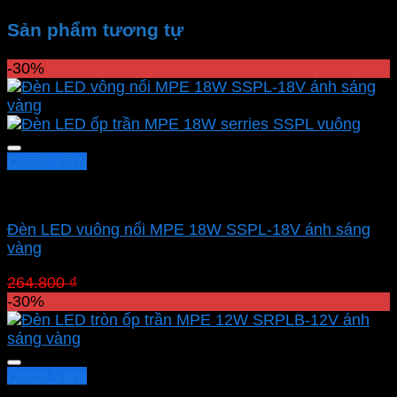
Sản phẩm tương tự
-30%
Quick View
Led panel nổi MPE
Đèn LED vuông nổi MPE 18W SSPL-18V ánh sáng
vàng
Giá
Giá
264.800
₫
185.360
₫
gốc
hiện
-30%
là:
tại
264.800 ₫.
là:
185.360 ₫.
Quick View