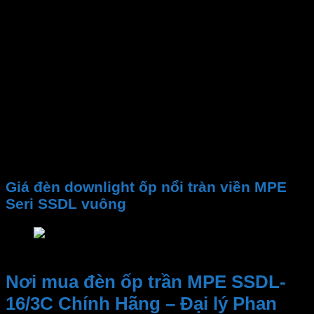
Gốc chiếu
Kích thước đèn
Nhiệt độ màu CCT
Quang thông
PF
CRI
Chip LED
Tuổi thọ
Điện áp
Giá đèn downlight ốp nổi tràn viền MPE
Seri SSDL vuông
Giá đèn downlight ốp nổi tràn viền MPE Seri SSD
Nơi mua đèn ốp trần MPE SSDL-
16/3C Chính Hãng – Đại lý Phan