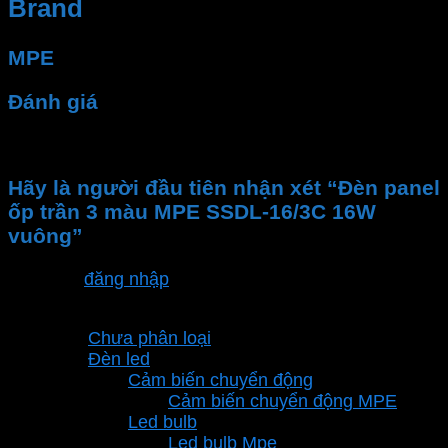
Brand
MPE
Đánh giá
Chưa có đánh giá nào.
Hãy là người đầu tiên nhận xét “Đèn panel
ốp trần 3 màu MPE SSDL-16/3C 16W
vuông”
Bạn phải
đăng nhập
để gửi đánh giá.
Danh mục sản phẩm
Chưa phân loại
Đèn led
Cảm biến chuyển động
Cảm biến chuyển động MPE
Led bulb
Led bulb Mpe