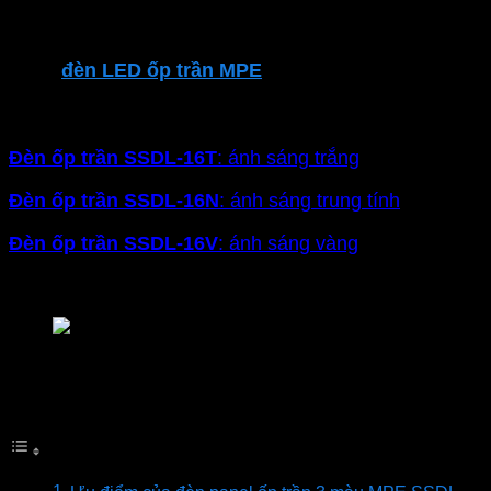
từng nhu cầu và thời gian sử dụng. Đèn có kiểu dáng
vuông, viền siêu mỏng thanh lịch, nhỏ gọn dễ lắp đặt
Dòng
đèn LED ốp trần
MPE
vuông tràn viền trắng
Seri SSDL
công suất 16W, có 4 lựa chọn màu ánh
sáng:
Đèn ốp trần SSDL-16T
: ánh sáng trắng
Đ
èn ốp trần SSDL-16N
: ánh sáng trung tính
Đ
èn ốp trần SSDL-16V
: ánh sáng vàng
Đ
èn ốp trần SSDL-16/3C
: ánh sáng đổi màu
Đèn LED ốp nổi tràn viền vuông MPE Seri SSDL
Mục lục