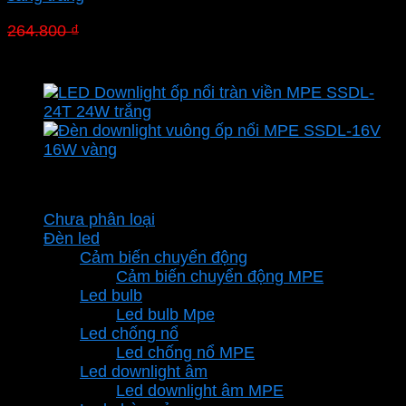
Giá
Giá
264.800
₫
185.360
₫
gốc
hiện
là:
tại
264.800 ₫.
là:
185.360 ₫.
Danh mục sản phẩm
Chưa phân loại
Đèn led
Cảm biến chuyển động
Cảm biến chuyển động MPE
Led bulb
Led bulb Mpe
Led chống nổ
Led chống nổ MPE
Led downlight âm
Led downlight âm MPE