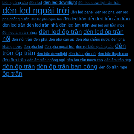
đèn led downlight
biển quảng cáo
đèn led
đèn led downlight âm trần
đèn led ngoài trời
đèn led panel
đèn led pha
đèn led
đèn led tròn âm trần
đèn led tròn
pha chống nước
đèn led pha ngoài trời
đèn led trần
đèn led trần nhà
đèn led âm trần
đèn led âm trần mpe
đèn led ốp trần
đèn led ốp trần
đèn led âm trần nhựa
nổi
đèn pha
đèn nổi trần
đèn pha cao áp
đèn pha chống nước
đèn pha
đèn
kháng nước
đèn pha led
đèn pha ngoài trời
đèn rọi biển quảng cáo
tròn ốp trần
đèn trần downlight
đèn trần gắn nổi
đèn trần thạch cao
đèn âm trần
đèn âm trần phòng ngủ
đèn âm trần thạch cao
đèn âm trần đẹp
đèn ốp trần
đèn ốp trần ban công
đèn ốp trần mpe
ốp trần
CÔNG TY TNHH XD KT CƠ ĐIỆN PHAN DƯƠNG
MINH
Mã số thuế: 0315596026
Địa chỉ :C16/6E Đường Liên ấp 2-3-4, Tổ 12 ấp 3, Xã
Vĩnh Lộc, Thành phố Hồ Chí Minh, Việt Nam
Hotline: 0937967269
VỀ CHÚNG TÔI