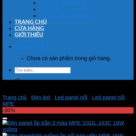
Quạt hút Panasonic
Quạt trần
Quạt tường Panasonic
TRANG CHỦ
CỬA HÀNG
GIỚI THIỆU
Giỏ hàng /
0
₫
Chưa có sản phẩm trong giỏ hàng.
Tìm
kiếm:
Trang chủ
/
Đèn led
/
Led panel nổi
/
Led panel nổi
MPE
-30%