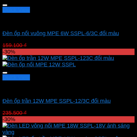
130.970 ₫.
Quick View
Led panel nổi MPE
Đèn ốp nổi vuông MPE 6W SSPL-6/3C đổi màu
Giá
Giá
159.100
₫
111.370
₫
gốc
hiện
-30%
là:
tại
159.100 ₫.
là:
111.370 ₫.
Quick View
Led panel nổi MPE
Đèn ốp trần 12W MPE SSPL-12/3C đổi màu
Giá
Giá
235.500
₫
164.850
₫
gốc
hiện
-30%
là:
tại
235.500 ₫.
là: