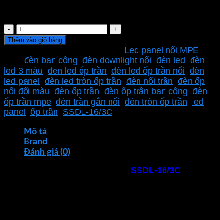
Tuổi thọ
Điện áp
Đèn
panel
Thêm vào giỏ hàng
ốp
SKU:
SSDL-16/3C
Danh mục:
Led panel nổi MPE
trần
Thẻ:
đèn ban công
,
đèn downlight nổi
,
đèn led
,
đèn
3
led 3 màu
,
đèn led ốp trần
,
đèn led ốp trần nổi
,
đèn
màu
led panel
,
đèn led tròn ốp trần
,
đèn nổi trần
,
đèn ốp
MPE
nổi đổi màu
,
đèn ốp trần
,
đèn ốp trần ban công
,
đèn
SSDL-
ốp trần mpe
,
đèn trần gắn nổi
,
đèn tròn ốp trần
,
led
16/3C
panel
,
ốp trần
,
SSDL-16/3C
16W
vuông
Mô tả
số
Brand
lượng
Đánh giá (0)
Đèn panel ốp trần 3 màu
MPE
SSDL-16/3C
là sản
phẩm chiếu sáng linh hoạt và hiện đại, được thiết kế
với tính năng đổi màu độc đáo. Chỉ với một thao tác
đơn giản, người dùng có thể chuyển đổi giữa 3 màu
ánh sáng (trắng, trung tính và vàng). Để phù hợp với