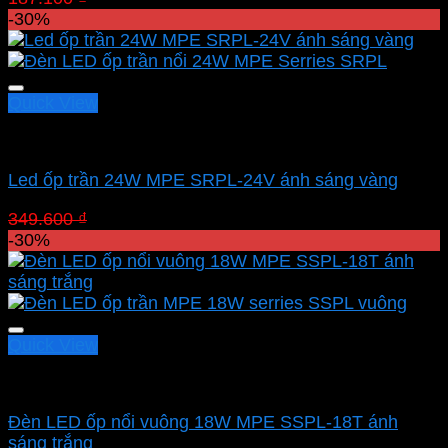
gốc
hiện
-30%
là:
tại
187.100 ₫.
là:
130.970 ₫.
Quick View
Led panel nổi MPE
Led ốp trần 24W MPE SRPL-24V ánh sáng vàng
Giá
Giá
349.600
₫
244.720
₫
gốc
hiện
-30%
là:
tại
349.600 ₫.
là:
244.720 ₫.
Quick View
Led panel nổi MPE
Đèn LED ốp nổi vuông 18W MPE SSPL-18T ánh
sáng trắng