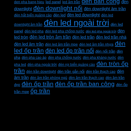
đèn ban công
đèn
den pha bang hieu
led panel
led âm trần
đèn downlight nổi
downlight
đèn downlight âm trần
đèn led downlight
đèn hắt biển quảng cáo
đèn led
đèn led
đèn led ngoài trời
downlight âm trần
đèn led
đèn
panel
đèn led pha
đèn led pha chống nước
đèn led pha ngoài trời
đèn led tròn âm trần
led tròn
đèn led trần
đèn led trần nhà
đèn
đèn led âm trần
đèn led âm trần mpe
đèn led âm trần nhựa
led ốp trần
đèn led ốp trần nổi
đèn
đèn nổi trần
pha
đèn pha cao áp
đèn pha chống nước
đèn pha kháng nước
đèn
đèn tròn ốp
pha led
đèn pha ngoài trời
đèn rọi biển quảng cáo
trần
đèn
đèn trần downlight
đèn trần gắn nổi
đèn trần thạch cao
âm trần
đèn âm trần phòng ngủ
đèn âm trần thạch cao
đèn âm trần
đèn ốp trần
đèn ốp trần ban công
đẹp
đèn ốp
ốp trần
trần mpe
CÔNG TY TNHH XD KT CƠ ĐIỆN PHAN
DƯƠNG MINH
Mã số thuế: 0315596026
Địa chỉ :C16/6E Đường Liên ấp 2-3-4, Tổ 12 ấp