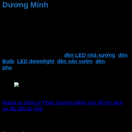
Dương Minh
Kinh nghiệm và Uy tín, Cung cấp sản phẩm chất
lượng. Nhân viên tư vấn nhiệt tình, dịch vụ sau bán
hàng
Đại lý thiết bị điện Phan Dương Minh
là một trong
những địa điểm đáng tin cậy để tìm kiếm các sản
phẩm của
MPE
. Bao gồm
đèn LED nhà xưởng
,
đèn
Bulb
,
LED downlight
,
đèn sân vườn
,
đèn
pha
,
thiết bị điện MPE
,
công tắc ổ cắm
,..
và nhiều
sản phẩm khác.
Nhà phân phối chính hãng MPE
Ngoài ra công ty Phan Dương Minh còn hỗ trợ dịch
vụ lắp đặt tại nhà