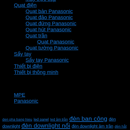
Quạt điện
Quạt bàn Panasonic
Quạt đảo Panasonic
Quạt đứng Panasonic
Quạt hút Panasonic
Quạt trần
Quạt Panasonic
Quạt tường Panasonic
Sấy tay
Sấy tay Panasonic
Thiết bị điện
Thiết bị thông minh
Thương hiệu
MPE
Panasonic
Từ khóa sản phẩm
đèn ban công
đèn
den pha bang hieu
led panel
led âm trần
đèn downlight nổi
downlight
đèn downlight âm trần
đèn hắt