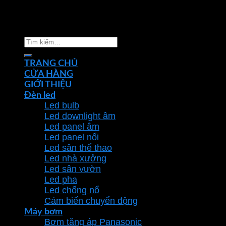
Copyright 2026 ©
Nhà phân phối thiết bị điện đèn
chiếu sáng Phan Dương Minh
Tìm
kiếm:
TRANG CHỦ
CỬA HÀNG
GIỚI THIỆU
Đèn led
Led bulb
Led downlight âm
Led panel âm
Led panel nổi
Led sân thể thao
Led nhà xưởng
Led sân vườn
Led pha
Led chống nổ
Cảm biến chuyển động
Máy bơm
Bơm tăng áp Panasonic