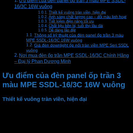
Ưu điểm của đèn panel ốp trần 3 màu MPE SSDL-
16/3C 16W vuông
Thiết kế vuông tràn viền, hiện đại
Ánh sáng chất lượng cao – đổi màu linh hoạt
Tiết kiệm điện năng tối ưu
Chất liệu bền bỉ, tuổi thọ lâu dài
Dễ dàng lắp đặt
Thông số kỹ thuật của đèn panel ốp trần 3 màu
MPE SSDL-16/3C 16W vuông
Giá đèn downlight ốp nổi tràn viền MPE Seri SSDL
vuông
Nơi mua đèn ốp trần MPE SSDL-16/3C Chính Hãng
– Đại lý Phan Dương Minh
Ưu điểm của đèn panel ốp trần 3
màu MPE SSDL-16/3C 16W vuông
Thiết kế vuông tràn viền, hiện đại
Đèn LED ốp trần
MPE
có kiểu dáng vuông, thiết kế
tràn viền tinh tế, tạo vẻ đẹp sang trọng và tối ưu diện
tích chiếu sáng. Thiết kế tràn viền không chỉ tạo thẩm
mỹ cho trần nhà mà còn giúp ánh sáng phân bổ đều