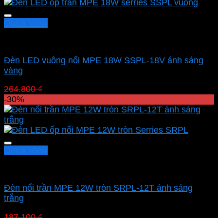
164.850 ₫.
Quick View
Led panel nổi MPE
Đèn LED vuông nổi MPE 18W SSPL-18V ánh sáng
vàng
Giá
Giá
264.800
₫
185.360
₫
gốc
hiện
-30%
là:
tại
264.800 ₫.
là:
185.360 ₫.
Quick View
Led panel nổi MPE
Đèn nổi trần MPE 12W tròn SRPL-12T ánh sáng
trắng
Giá
Giá
187.100
₫
130.970
₫