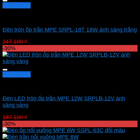
Quick View
Led panel nổi MPE
Đèn tròn ốp trần MPE SRPL-18T 18W ánh sáng trắng
Giá
Giá
247.100
₫
172.970
₫
gốc
hiện
-30%
là:
tại
247.100 ₫.
là:
172.970 ₫.
Quick View
Led panel nổi MPE
Đèn LED tròn ốp trần MPE 12W SRPLB-12V ánh
sáng vàng
Giá
Giá
187.100
₫
130.970
₫
gốc
hiện
-30%
là:
tại
187.100 ₫.
là: