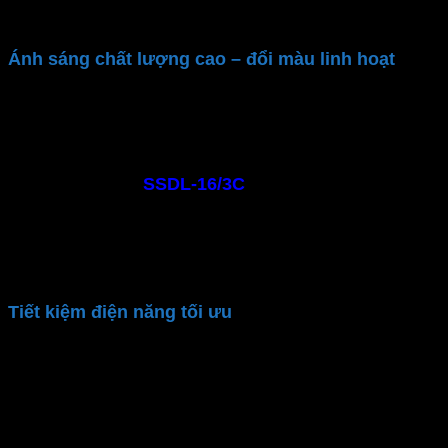
và đẹp mắt, nâng tầm không gian nội thất
Ánh sáng chất lượng cao – đổi màu linh hoạt
Đèn LED Panel ốp nổi
MPE
cung cấp ánh sáng
mạnh, đều màu, không nhấp nháy. An toàn với con
người: không phát ra các tia cực tím, UV, hồng ngoại.
Đèn panel
MPE
SSDL-16/3C
cung cấp 3 tùy chọn
ánh sáng: trắng, trung tính và vàng. Người dùng có
thể dễ dàng thay đổi màu ánh sáng chỉ bằng công tắc
điều chỉnh. Phù hợp với nhu cầu chiếu sáng của từng
thời điểm trong ngày
Tiết kiệm điện năng tối ưu
Sử dụng công nghệ LED hiện đại,
đèn LED ốp trần
MPE
chỉ tiêu thụ một lượng điện năng nhỏ. Giảm
đáng kể hóa đơn điện hàng tháng. Giảm thiểu chi phí
tiền điện và góp phần bảo vệ môi trường, giảm lượng
khí thải CO2