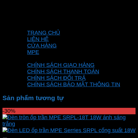
3, Xã Vĩnh Lộc, Thành phố Hồ Chí Minh, Việt
Nam
Hotline: 0937967269
VỀ CHÚNG TÔI
TRANG CHỦ
LIÊN HỆ
CỬA HÀNG
MPE
CHÍNH SÁCH
CHÍNH SÁCH GIAO HÀNG
CHÍNH SÁCH THANH TOÁN
CHÍNH SÁCH ĐỔI TRẢ
CHÍNH SÁCH BẢO MẬT THÔNG TIN
Sản phẩm tương tự
-30%