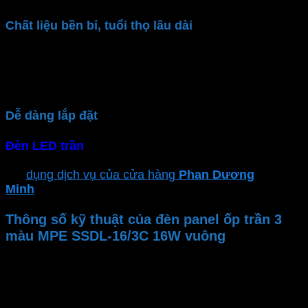
Chất liệu bền bỉ, tuổi thọ lâu dài
Đèn ốp trần
MPE
dùng Driver Isolated chống nhiễu
tốt, giảm nhiệt độ cho driver. Chất liệu đèn cao cấp,
bền bỉ tăng tuổi thọ đèn
Dễ dàng lắp đặt
Đèn LED trần
có thiết kế gọn nhẹ người dùng dễ
dàng gắn nổi trần bê tông, thạch cao. Hoặc sử bạn có
thể
dụng dịch vụ của cửa hàng
Phan Dương
Minh
để đảm bảo sự an toàn và hiệu suất tối ưu
Thông số kỹ thuật của đèn panel ốp trần 3
màu MPE SSDL-16/3C 16W vuông
Thương hiệu
Mã sản phẩm
Công suất