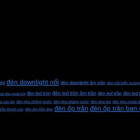
đèn downlight nổi
ght
đèn downlight âm trần
đèn hắt biển quảng
đèn led tròn âm trần
đèn led tròn
đèn led trần
đèn led 
led pha ngoài trời
a cao áp
đèn pha chống nước
đèn pha kháng nước
đèn pha led
đèn pha ngoài t
đèn ốp trần
đèn ốp trần ban
trần thạch cao
đèn âm trần đẹp
h Lộc, Thành phố Hồ Chí Minh, Việt Nam