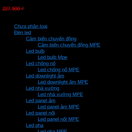
Giá
Giá
227.500
₫
159.250
₫
gốc
hiện
Danh mục sản phẩm
là:
tại
Chưa phân loại
227.500 ₫.
là:
Đèn led
159.250 ₫.
Cảm biến chuyển động
Cảm biến chuyển động MPE
Led bulb
Led bulb Mpe
Led chống nổ
Led chống nổ MPE
Led downlight âm
Led downlight âm MPE
Led nhà xưởng
Led nhà xưởng MPE
Led panel âm
Led panel âm MPE
Led panel nổi
Led panel nổi MPE
Led pha
Led pha MPE