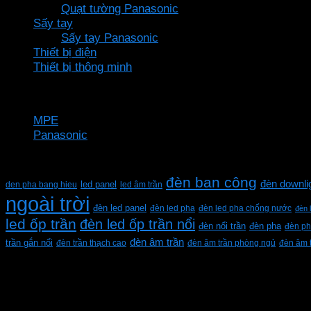
Quạt tường Panasonic
Sấy tay
Sấy tay Panasonic
Thiết bị điện
Thiết bị thông minh
Thương hiệu
MPE
Panasonic
Từ khóa sản phẩm
đèn ban công
đèn downli
den pha bang hieu
led panel
led âm trần
ngoài trời
đèn led panel
đèn led pha
đèn led pha chống nước
đèn 
led ốp trần
đèn led ốp trần nổi
đèn pha
đèn nổi trần
đèn ph
đèn âm trần
trần gắn nổi
đèn trần thạch cao
đèn âm trần phòng ngủ
đèn âm 
CÔNG TY TNHH XD KT CƠ ĐIỆN PHAN DƯƠNG MINH
Mã số thuế: 0315596026
Địa chỉ :C16/6E Đường Liên ấp 2-3-4, Tổ 12 ấp 3, Xã Vĩn