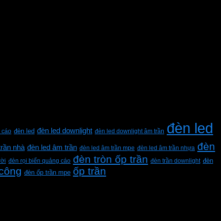
đèn led
đèn led downlight
 cáo
đèn led
đèn led downlight âm trần
đèn
trần nhà
đèn led âm trần
đèn led âm trần mpe
đèn led âm trần nhựa
đèn tròn ốp trần
rời
đèn rọi biển quảng cáo
đèn trần downlight
đèn
 công
ốp trần
đèn ốp trần mpe