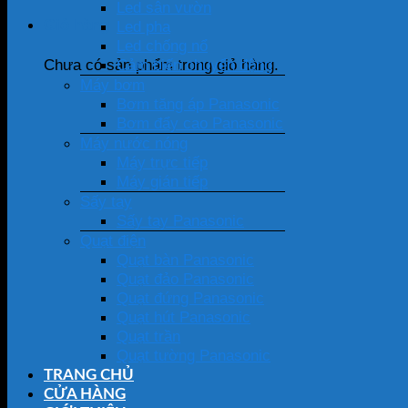
Led sân vườn
Giỏ hàng
Led pha
Led chống nổ
Cảm biến chuyển động
Chưa có sản phẩm trong giỏ hàng.
Máy bơm
Bơm tăng áp Panasonic
Bơm đẩy cao Panasonic
Máy nước nóng
Máy trực tiếp
Máy gián tiếp
Sấy tay
Sấy tay Panasonic
Quạt điện
Quạt bàn Panasonic
Quạt đảo Panasonic
Quạt đứng Panasonic
Quạt hút Panasonic
Quạt trần
Quạt tường Panasonic
TRANG CHỦ
CỬA HÀNG