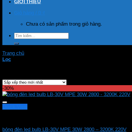
GIỚI THIỆU
Giỏ hàng /
0
₫
Chưa có sản phẩm trong giỏ hàng.
Tìm
kiếm:
Trang chủ
/
Sản phẩm được gắn thẻ “bóng đèn led bulb LB
Lọc
Hiển thị kết quả duy nhất
-30%
Quick View
Led bulb Mpe
bóng đèn led bulb LB-30V MPE 30W 2800 – 3200K 220V