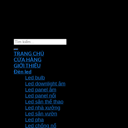
Copyright 2026 ©
Nhà phân phối thiết bị điện đèn
chiếu sáng Phan Dương Minh
Tìm
kiếm:
TRANG CHỦ
CỬA HÀNG
GIỚI THIỆU
Đèn led
Led bulb
Led downlight âm
Led panel âm
Led panel nổi
Led sân thể thao
Led nhà xưởng
Led sân vườn
Led pha
Led chống nổ