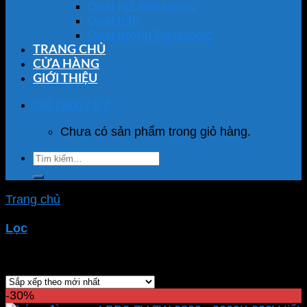
Quạt hút Panasonic
Quạt trần
Quạt tường Panasonic
TRANG CHỦ
CỬA HÀNG
GIỚI THIỆU
Giỏ hàng /
0
₫
Chưa có sản phẩm trong giỏ hàng.
Tìm
kiếm:
Trang chủ
/
Sản phẩm được gắn thẻ “bóng đèn mpe
LBD3-7V”
Lọc
Hiển thị kết quả duy nhất
-30%