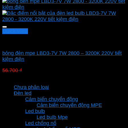
Quick View
Led bulb Mpe
bóng đèn mpe LBD3-7V 7W 2800 – 3200K 220V tiết
kiệm điện
Giá
Giá
56.700
₫
39.690
₫
gốc
hiện
Danh mục sản phẩm
là:
tại
Chưa phân loại
56.700 ₫.
là:
Đèn led
39.690 ₫.
Cảm biến chuyển động
Cảm biến chuyển động MPE
Led bulb
Led bulb Mpe
Led chống nổ