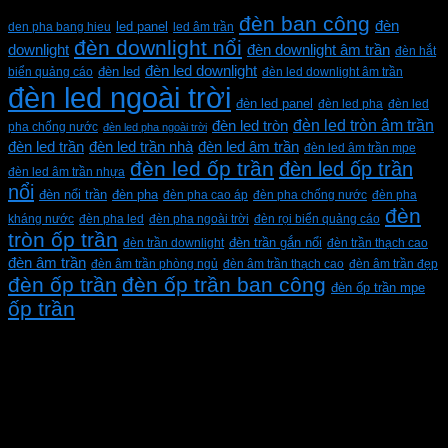
Từ khóa sản phẩm
đèn ban công
đèn
den pha bang hieu
led panel
led âm trần
đèn downlight nổi
downlight
đèn downlight âm trần
đèn hắt
đèn led downlight
biển quảng cáo
đèn led
đèn led downlight âm trần
đèn led ngoài trời
đèn led panel
đèn led pha
đèn led
đèn led tròn âm trần
đèn led tròn
pha chống nước
đèn led pha ngoài trời
đèn led trần
đèn led trần nhà
đèn led âm trần
đèn led âm trần mpe
đèn led ốp trần
đèn led ốp trần
đèn led âm trần nhựa
nổi
đèn pha
đèn nổi trần
đèn pha cao áp
đèn pha chống nước
đèn pha
đèn
kháng nước
đèn pha led
đèn pha ngoài trời
đèn rọi biển quảng cáo
tròn ốp trần
đèn trần downlight
đèn trần gắn nổi
đèn trần thạch cao
đèn âm trần
đèn âm trần phòng ngủ
đèn âm trần thạch cao
đèn âm trần đẹp
đèn ốp trần
đèn ốp trần ban công
đèn ốp trần mpe
ốp trần
CÔNG TY TNHH XD KT CƠ ĐIỆN PHAN DƯƠNG
MINH
Mã số thuế: 0315596026
Địa chỉ :C16/6E Đường Liên ấp 2-3-4, Tổ 12 ấp 3, Xã
Vĩnh Lộc, Thành phố Hồ Chí Minh, Việt Nam