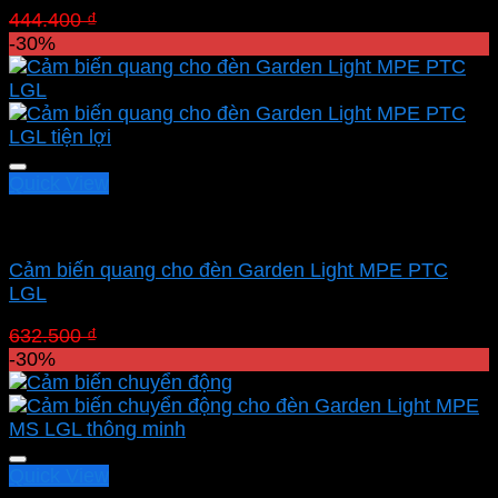
Giá
Giá
444.400
₫
311.080
₫
gốc
hiện
-30%
là:
tại
444.400 ₫.
là:
311.080 ₫.
Quick View
Cảm biến chuyển động MPE
Cảm biến quang cho đèn Garden Light MPE PTC
LGL
Giá
Giá
632.500
₫
442.750
₫
gốc
hiện
-30%
là:
tại
632.500 ₫.
là:
442.750 ₫.
Quick View