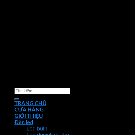
Copyright 2026 ©
Nhà phân phối thiết bị điện đèn
chiếu sáng Phan Dương Minh
Tìm
kiếm:
TRANG CHỦ
CỬA HÀNG
GIỚI THIỆU
Đèn led
Led bulb