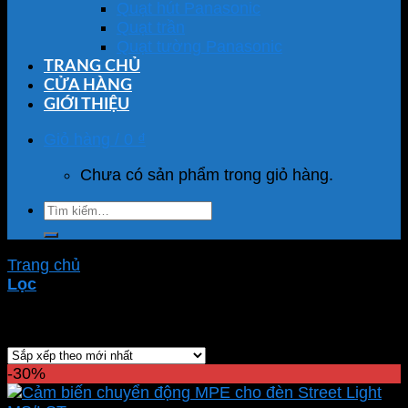
Quạt hút Panasonic
Quạt trần
Quạt tường Panasonic
TRANG CHỦ
CỬA HÀNG
GIỚI THIỆU
Giỏ hàng /
0
₫
Chưa có sản phẩm trong giỏ hàng.
Tìm
kiếm:
Trang chủ
/
Sản phẩm được gắn thẻ “cảm biến”
Lọc
Showing all 5 results
-30%