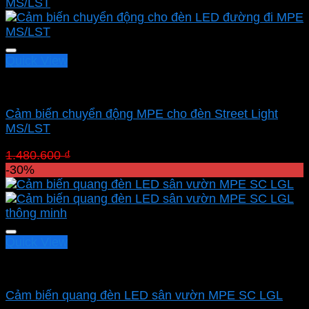
Quick View
Cảm biến chuyển động MPE
Cảm biến chuyển động MPE cho đèn Street Light
MS/LST
Giá
Giá
1.480.600
₫
1.034.620
₫
gốc
hiện
-30%
là:
tại
1.480.600 ₫.
là:
1.034.620 ₫.
Quick View
Cảm biến chuyển động MPE
Cảm biến quang đèn LED sân vườn MPE SC LGL