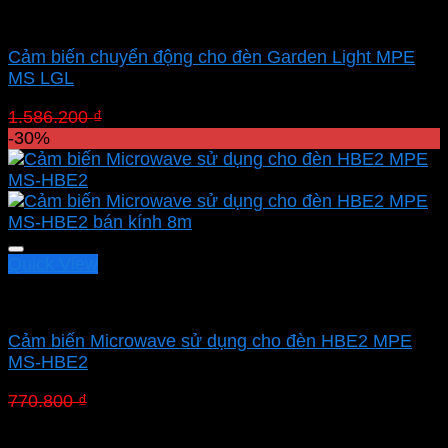
Cảm biến chuyển động MPE
Cảm biến chuyển động cho đèn Garden Light MPE
MS LGL
Giá
Giá
1.586.200
₫
1.110.340
₫
gốc
hiện
-30%
là:
tại
1.586.200 ₫.
là:
1.110.340 ₫.
Quick View
Led nhà xưởng MPE
Cảm biến Microwave sử dụng cho đèn HBE2 MPE
MS-HBE2
Giá
Giá
770.800
₫
539.560
₫
gốc
hiện
Danh mục sản phẩm
là:
tại