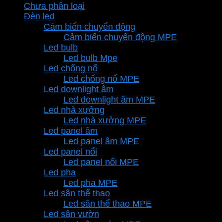
Chưa phân loại
770.800 ₫.
là:
Đèn led
539.560 ₫.
Cảm biến chuyển động
Cảm biến chuyển động MPE
Led bulb
Led bulb Mpe
Led chống nổ
Led chống nổ MPE
Led downlight âm
Led downlight âm MPE
Led nhà xưởng
Led nhà xưởng MPE
Led panel âm
Led panel âm MPE
Led panel nổi
Led panel nổi MPE
Led pha
Led pha MPE
Led sân thể thao
Led sân thể thao MPE
Led sân vườn