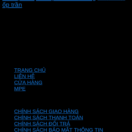
ốp trần
CÔNG TY TNHH XD KT CƠ ĐIỆN PHAN DƯƠNG
MINH
Mã số thuế: 0315596026
Địa chỉ :C16/6E Đường Liên ấp 2-3-4, Tổ 12 ấp 3, Xã
Vĩnh Lộc, Thành phố Hồ Chí Minh, Việt Nam
Hotline: 0937967269
VỀ CHÚNG TÔI
TRANG CHỦ
LIÊN HỆ
CỬA HÀNG
MPE
CHÍNH SÁCH
CHÍNH SÁCH GIAO HÀNG
CHÍNH SÁCH THANH TOÁN
CHÍNH SÁCH ĐỔI TRẢ
CHÍNH SÁCH BẢO MẬT THÔNG TIN