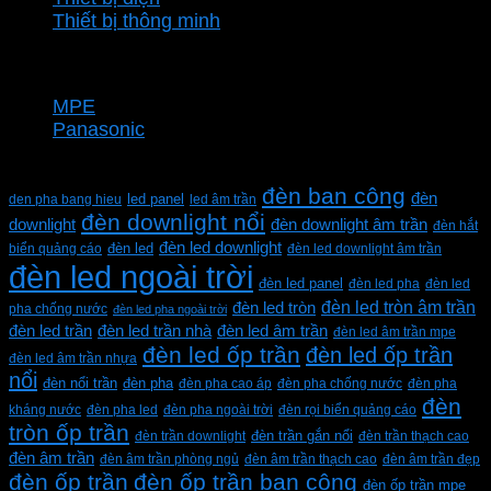
Thiết bị thông minh
Thương hiệu
MPE
Panasonic
Từ khóa sản phẩm
đèn ban công
đèn
den pha bang hieu
led panel
led âm trần
đèn downlight nổi
downlight
đèn downlight âm trần
đèn hắt
đèn led downlight
biển quảng cáo
đèn led
đèn led downlight âm trần
đèn led ngoài trời
đèn led panel
đèn led pha
đèn led
đèn led tròn âm trần
đèn led tròn
pha chống nước
đèn led pha ngoài trời
đèn led trần
đèn led trần nhà
đèn led âm trần
đèn led âm trần mpe
đèn led ốp trần
đèn led ốp trần
đèn led âm trần nhựa
nổi
đèn pha
đèn nổi trần
đèn pha cao áp
đèn pha chống nước
đèn pha
đèn
kháng nước
đèn pha led
đèn pha ngoài trời
đèn rọi biển quảng cáo
tròn ốp trần
đèn trần downlight
đèn trần gắn nổi
đèn trần thạch cao
đèn âm trần
đèn âm trần phòng ngủ
đèn âm trần thạch cao
đèn âm trần đẹp
đèn ốp trần
đèn ốp trần ban công
đèn ốp trần mpe