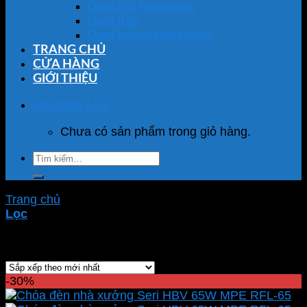
Quạt hút Panasonic
Quạt trần
Quạt tường Panasonic
TRANG CHỦ
CỬA HÀNG
GIỚI THIỆU
Giỏ hàng /
0
₫
Chưa có sản phẩm trong giỏ hàng.
Tìm
kiếm:
Trang chủ
/
Sản phẩm được gắn thẻ “chao đèn 65w”
Lọc
Hiển thị kết quả duy nhất
-30%