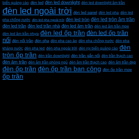
đèn led downlight
biển quảng cáo
đèn led
đèn led downlight âm trần
đèn led ngoài trời
đèn led panel
đèn led pha
đèn led
đèn led tròn âm trần
đèn led tròn
pha chống nước
đèn led pha ngoài trời
đèn led trần
đèn led trần nhà
đèn led âm trần
đèn led âm trần mpe
đèn led ốp trần
đèn led ốp trần
đèn led âm trần nhựa
nổi
đèn pha
đèn nổi trần
đèn pha cao áp
đèn pha chống nước
đèn pha
đèn
kháng nước
đèn pha led
đèn pha ngoài trời
đèn rọi biển quảng cáo
tròn ốp trần
đèn trần downlight
đèn trần gắn nổi
đèn trần thạch cao
đèn âm trần
đèn âm trần phòng ngủ
đèn âm trần thạch cao
đèn âm trần đẹp
đèn ốp trần
đèn ốp trần ban công
đèn ốp trần mpe
ốp trần
CÔNG TY TNHH XD KT CƠ ĐIỆN PHAN DƯƠNG
MINH
Mã số thuế: 0315596026
Địa chỉ :C16/6E Đường Liên ấp 2-3-4, Tổ 12 ấp 3, Xã
Vĩnh Lộc, Thành phố Hồ Chí Minh, Việt Nam
Hotline: 0937967269
VỀ CHÚNG TÔI