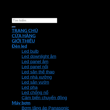
Copyright 2026 ©
Nhà phân phối thiết bị điện đèn
chiếu sáng Phan Dương Minh
Tìm
kiếm:
TRANG CHỦ
CỬA HÀNG
GIỚI THIỆU
Đèn led
Led bulb
Led downlight âm
Led panel âm
Led panel nổi
Led sân thể thao
Led nhà xưởng
Led sân vườn
Led pha
Led chống nổ
Cảm biến chuyển động
Máy bơm
Bơm tăng áp Panasonic