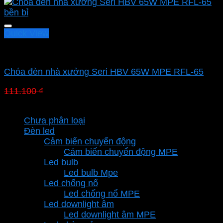
Quick View
Led nhà xưởng MPE
Chóa đèn nhà xưởng Seri HBV 65W MPE RFL-65
Giá
Giá
111.100
₫
77.770
₫
gốc
hiện
Danh mục sản phẩm
là:
tại
Chưa phân loại
111.100 ₫.
là:
Đèn led
77.770 ₫.
Cảm biến chuyển động
Cảm biến chuyển động MPE
Led bulb
Led bulb Mpe
Led chống nổ
Led chống nổ MPE
Led downlight âm
Led downlight âm MPE