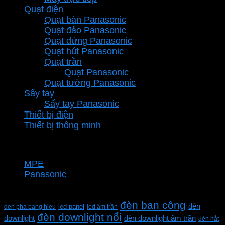
Quạt điện
Quạt bàn Panasonic
Quạt đảo Panasonic
Quạt đứng Panasonic
Quạt hút Panasonic
Quạt trần
Quạt Panasonic
Quạt tường Panasonic
Sấy tay
Sấy tay Panasonic
Thiết bị điện
Thiết bị thông minh
Thương hiệu
MPE
Panasonic
Từ khóa sản phẩm
đèn ban công
đèn
den pha bang hieu
led panel
led âm trần
đèn downlight nổi
downlight
đèn downlight âm trần
đèn hắt