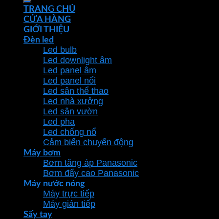
TRANG CHỦ
CỬA HÀNG
GIỚI THIỆU
Đèn led
Led bulb
Led downlight âm
Led panel âm
Led panel nổi
Led sân thể thao
Led nhà xưởng
Led sân vườn
Led pha
Led chống nổ
Cảm biến chuyển động
Máy bơm
Bơm tăng áp Panasonic
Bơm đẩy cao Panasonic
Máy nước nóng
Máy trực tiếp
Máy gián tiếp
Sấy tay