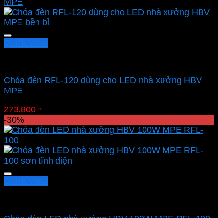
Quick View
Led nhà xưởng MPE
Chóa đèn RFL-120 dùng cho LED nhà xưởng HBV
MPE
Giá
Giá
273.800
₫
191.660
₫
gốc
hiện
-30%
là:
tại
273.800 ₫.
là:
191.660 ₫.
Quick View
Led nhà xưởng MPE