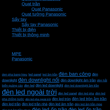
Quạt trần
Quạt Panasonic
Quạt tường Panasonic
Sấy tay
Sấy tay Panasonic
Thiết bị điện
Thiết bị thông minh
Thương hiệu
MPE
Panasonic
Từ khóa sản phẩm
đèn ban công
đèn
den pha bang hieu
led panel
led âm trần
đèn downlight nổi
downlight
đèn downlight âm trần
đèn hắt
đèn led downlight
biển quảng cáo
đèn led
đèn led downlight âm trần
đèn led ngoài trời
đèn led panel
đèn led pha
đèn led
đèn led tròn âm trần
đèn led tròn
pha chống nước
đèn led pha ngoài trời
đèn led trần
đèn led trần nhà
đèn led âm trần
đèn led âm trần mpe
đèn led ốp trần
đèn led ốp trần