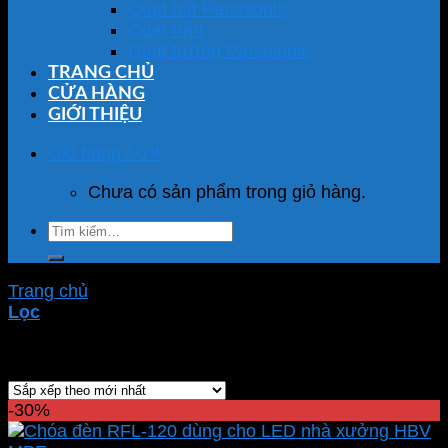
Quạt hút Panasonic
Quạt trần
Quạt tường Panasonic
TRANG CHỦ
CỬA HÀNG
GIỚI THIỆU
Giỏ hàng /
0
₫
Chưa có sản phẩm trong giỏ hàng.
Tìm
kiếm:
Trang chủ
/
Sản phẩm được gắn thẻ “chóa đèn led”
Lọc
Showing all 4 results
-30%