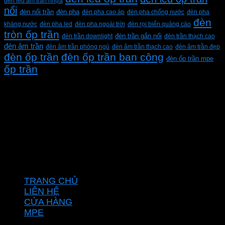
đèn led âm trần nhựa
nổi
đèn pha
đèn nổi trần
đèn pha cao áp
đèn pha chống nước
đèn pha
đèn
kháng nước
đèn pha led
đèn pha ngoài trời
đèn rọi biển quảng cáo
tròn ốp trần
đèn trần downlight
đèn trần gắn nổi
đèn trần thạch cao
đèn âm trần
đèn âm trần phòng ngủ
đèn âm trần thạch cao
đèn âm trần đẹp
đèn ốp trần
đèn ốp trần ban công
đèn ốp trần mpe
ốp trần
CÔNG TY TNHH XD KT CƠ ĐIỆN PHAN DƯƠNG
MINH
Mã số thuế: 0315596026
Địa chỉ :C16/6E Đường Liên ấp 2-3-4, Tổ 12 ấp 3, Xã
Vĩnh Lộc, Thành phố Hồ Chí Minh, Việt Nam
Hotline: 0937967269
VỀ CHÚNG TÔI
TRANG CHỦ
LIÊN HỆ
CỬA HÀNG
MPE