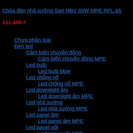
Chóa đèn nhà xưởng Seri HBV 65W MPE RFL-65
Giá
Giá
111.100
₫
77.770
₫
gốc
hiện
Danh mục sản phẩm
là:
tại
Chưa phân loại
111.100 ₫.
là:
Đèn led
77.770 ₫.
Cảm biến chuyển động
Cảm biến chuyển động MPE
Led bulb
Led bulb Mpe
Led chống nổ
Led chống nổ MPE
Led downlight âm
Led downlight âm MPE
Led nhà xưởng
Led nhà xưởng MPE
Led panel âm
Led panel âm MPE
Led panel nổi