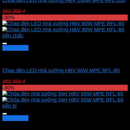
Chóa đèn LED nhà xưởng HBV 100W MPE RFL-100
Giá
Giá
202.200
₫
141.540
₫
gốc
hiện
-30%
là:
tại
202.200 ₫.
là:
141.540 ₫.
Quick View
Led nhà xưởng MPE
Chao đèn LED nhà xưởng HBV 80W MPE RFL-80
Giá
Giá
202.200
₫
141.540
₫
gốc
hiện
-30%
là:
tại
202.200 ₫.
là:
141.540 ₫.
Quick View
Led nhà xưởng MPE