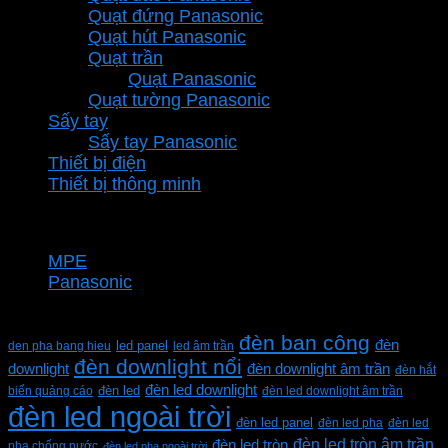
Quạt đứng Panasonic
Quạt hút Panasonic
Quạt trần
Quạt Panasonic
Quạt tường Panasonic
Sấy tay
Sấy tay Panasonic
Thiết bị điện
Thiết bị thông minh
Thương hiệu
MPE
Panasonic
Từ khóa sản phẩm
đèn ban công
đèn
den pha bang hieu
led panel
led âm trần
đèn downlight nổi
downlight
đèn downlight âm trần
đèn hắt
đèn led downlight
biển quảng cáo
đèn led
đèn led downlight âm trần
đèn led ngoài trời
đèn led panel
đèn led pha
đèn led
đèn led tròn âm trần
đèn led tròn
pha chống nước
đèn led pha ngoài trời