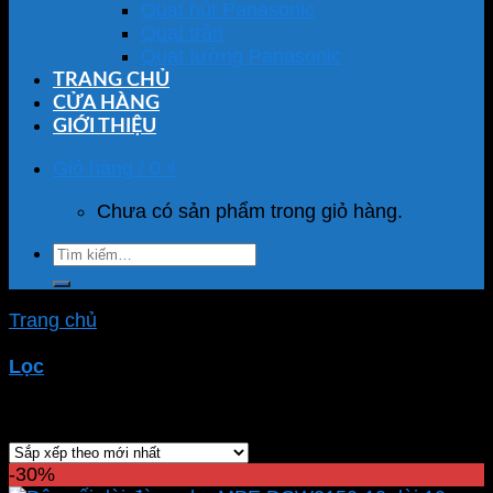
Quạt hút Panasonic
Quạt trần
Quạt tường Panasonic
TRANG CHỦ
CỬA HÀNG
GIỚI THIỆU
Giỏ hàng /
0
₫
Chưa có sản phẩm trong giỏ hàng.
Tìm
kiếm:
Trang chủ
/
Sản phẩm được gắn thẻ “dây nối đèn
năng lượng mặt trời”
Lọc
Showing all 4 results
-30%