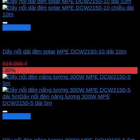
Quick View
Led pha MPE
Dây nối dài đèn solar MPE DCW2150-10 dài 10m
Giá
Giá
919.000
₫
643.300
₫
gốc
hiện
-30%
là:
tại
919.000 ₫.
là:
643.300 ₫.
Quick View
Led pha MPE