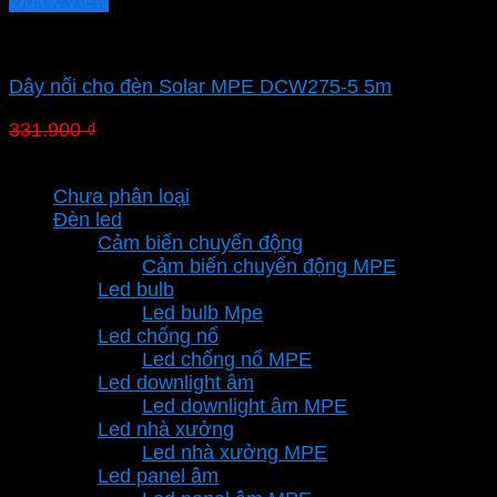
Quick View
Led pha MPE
Dây nối cho đèn Solar MPE DCW275-5 5m
Giá
Giá
331.900
₫
232.330
₫
gốc
hiện
Danh mục sản phẩm
là:
tại
Chưa phân loại
331.900 ₫.
là:
Đèn led
232.330 ₫.
Cảm biến chuyển động
Cảm biến chuyển động MPE
Led bulb
Led bulb Mpe
Led chống nổ
Led chống nổ MPE
Led downlight âm
Led downlight âm MPE
Led nhà xưởng
Led nhà xưởng MPE
Led panel âm