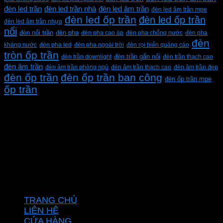
đèn led trần
đèn led trần nhà
đèn led âm trần
đèn led âm trần mpe
đèn led ốp trần
đèn led ốp trần
đèn led âm trần nhựa
nổi
đèn pha
đèn nổi trần
đèn pha cao áp
đèn pha chống nước
đèn pha
đèn
kháng nước
đèn pha led
đèn pha ngoài trời
đèn rọi biển quảng cáo
tròn ốp trần
đèn trần downlight
đèn trần gắn nổi
đèn trần thạch cao
đèn âm trần
đèn âm trần phòng ngủ
đèn âm trần thạch cao
đèn âm trần đẹp
đèn ốp trần
đèn ốp trần ban công
đèn ốp trần mpe
ốp trần
CÔNG TY TNHH XD KT CƠ ĐIỆN PHAN DƯƠNG
MINH
Mã số thuế: 0315596026
Địa chỉ :C16/6E Đường Liên ấp 2-3-4, Tổ 12 ấp 3, Xã
Vĩnh Lộc, Thành phố Hồ Chí Minh, Việt Nam
Hotline: 0937967269
VỀ CHÚNG TÔI
TRANG CHỦ
LIÊN HỆ
CỬA HÀNG