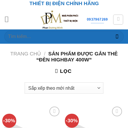
THIẾT BỊ ĐIỆN CHÍNH HÃNG
Skip
to
content
0937967269
Tìm
kiếm:
TRANG CHỦ
/
SẢN PHẨM ĐƯỢC GẮN THẺ
“ĐÈN HIGHBAY 400W”
LỌC
-30%
-30%