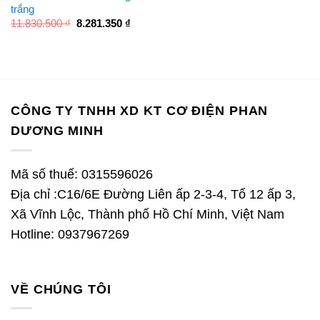
trắng
Giá
Giá
11.830.500
₫
8.281.350
₫
gốc
hiện
là:
tại
11.830.500 ₫.
là:
8.281.350 ₫.
CÔNG TY TNHH XD KT CƠ ĐIỆN PHAN
DƯƠNG MINH
Mã số thuế: 0315596026
Địa chỉ :C16/6E Đường Liên ấp 2-3-4, Tổ 12 ấp 3,
Xã Vĩnh Lộc, Thành phố Hồ Chí Minh, Việt Nam
Hotline: 0937967269
VỀ CHÚNG TÔI