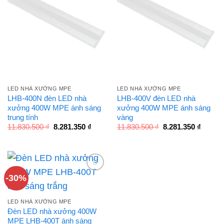
LED NHÀ XƯỞNG MPE
LED NHÀ XƯỞNG MPE
LHB-400N đèn LED nhà
LHB-400V đèn LED nhà
xưởng 400W MPE ánh sáng
xưởng 400W MPE ánh sáng
trung tính
vàng
Giá
Giá
Giá
Giá
11.830.500
₫
8.281.350
₫
11.830.500
₫
8.281.350
₫
gốc
hiện
gốc
hiện
là:
tại
là:
tại
11.830.500 ₫.
là:
11.830.500 ₫.
là:
8.281.350 ₫.
8.281.3
-30%
LED NHÀ XƯỞNG MPE
Đèn LED nhà xưởng 400W
MPE LHB-400T ánh sáng