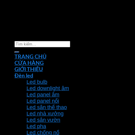
Copyright 2026 ©
Nhà phân phối thiết bị điện đèn
chiếu sáng Phan Dương Minh
Tìm
kiếm:
TRANG CHỦ
CỬA HÀNG
GIỚI THIỆU
Đèn led
Led bulb
Led downlight âm
Led panel âm
Led panel nổi
Led sân thể thao
Led nhà xưởng
Led sân vườn
Led pha
Led chống nổ