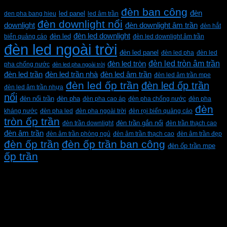
Từ khóa sản phẩm
đèn ban công
đèn
den pha bang hieu
led panel
led âm trần
đèn downlight nổi
downlight
đèn downlight âm trần
đèn hắt
đèn led downlight
biển quảng cáo
đèn led
đèn led downlight âm trần
đèn led ngoài trời
đèn led panel
đèn led pha
đèn led
đèn led tròn âm trần
đèn led tròn
pha chống nước
đèn led pha ngoài trời
đèn led trần
đèn led trần nhà
đèn led âm trần
đèn led âm trần mpe
đèn led ốp trần
đèn led ốp trần
đèn led âm trần nhựa
nổi
đèn pha
đèn nổi trần
đèn pha cao áp
đèn pha chống nước
đèn pha
đèn
kháng nước
đèn pha led
đèn pha ngoài trời
đèn rọi biển quảng cáo
tròn ốp trần
đèn trần downlight
đèn trần gắn nổi
đèn trần thạch cao
đèn âm trần
đèn âm trần phòng ngủ
đèn âm trần thạch cao
đèn âm trần đẹp
đèn ốp trần
đèn ốp trần ban công
đèn ốp trần mpe
ốp trần
CÔNG TY TNHH XD KT CƠ ĐIỆN PHAN DƯƠNG
MINH
Mã số thuế: 0315596026
Địa chỉ :C16/6E Đường Liên ấp 2-3-4, Tổ 12 ấp 3, Xã
Vĩnh Lộc, Thành phố Hồ Chí Minh, Việt Nam