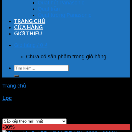
Quạt hút Panasonic
Quạt trần
Quạt tường Panasonic
TRANG CHỦ
CỬA HÀNG
GIỚI THIỆU
Giỏ hàng /
0
₫
Chưa có sản phẩm trong giỏ hàng.
Tìm
kiếm:
Trang chủ
/
Sản phẩm được gắn thẻ “đèn led bulb
LBD-12V”
Lọc
Hiển thị kết quả duy nhất
-30%