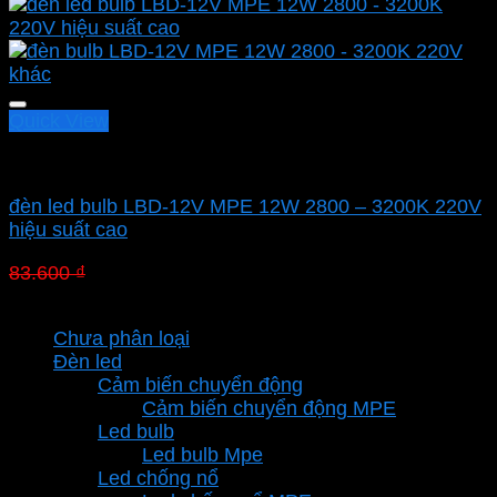
Quick View
Led bulb Mpe
đèn led bulb LBD-12V MPE 12W 2800 – 3200K 220V
hiệu suất cao
Giá
Giá
83.600
₫
58.520
₫
gốc
hiện
Danh mục sản phẩm
là:
tại
Chưa phân loại
83.600 ₫.
là:
Đèn led
58.520 ₫.
Cảm biến chuyển động
Cảm biến chuyển động MPE
Led bulb
Led bulb Mpe
Led chống nổ