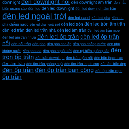
đèn downlight nổi
downlight
đèn downlight âm trần
đèn hắt
đèn led downlight
biển quảng cáo
đèn led
đèn led downlight âm trần
đèn led ngoài trời
đèn led panel
đèn led pha
đèn led
đèn led tròn âm trần
đèn led tròn
pha chống nước
đèn led pha ngoài trời
đèn led trần
đèn led trần nhà
đèn led âm trần
đèn led âm trần mpe
đèn led ốp trần
đèn led ốp trần
đèn led âm trần nhựa
nổi
đèn pha
đèn nổi trần
đèn pha cao áp
đèn pha chống nước
đèn pha
đèn
kháng nước
đèn pha led
đèn pha ngoài trời
đèn rọi biển quảng cáo
tròn ốp trần
đèn trần downlight
đèn trần gắn nổi
đèn trần thạch cao
đèn âm trần
đèn âm trần phòng ngủ
đèn âm trần thạch cao
đèn âm trần đẹp
đèn ốp trần
đèn ốp trần ban công
đèn ốp trần mpe
ốp trần
CÔNG TY TNHH XD KT CƠ ĐIỆN PHAN DƯƠNG
MINH
Mã số thuế: 0315596026
Địa chỉ :C16/6E Đường Liên ấp 2-3-4, Tổ 12 ấp 3, Xã
Vĩnh Lộc, Thành phố Hồ Chí Minh, Việt Nam
Hotline: 0937967269