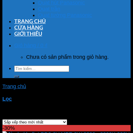
Quạt hút Panasonic
Quạt trần
Quạt tường Panasonic
TRANG CHỦ
CỬA HÀNG
GIỚI THIỆU
Giỏ hàng /
0
₫
Chưa có sản phẩm trong giỏ hàng.
Tìm
kiếm:
Trang chủ
/
Sản phẩm được gắn thẻ “đèn led bulb
LBD3-9V”
Lọc
Hiển thị kết quả duy nhất
-30%