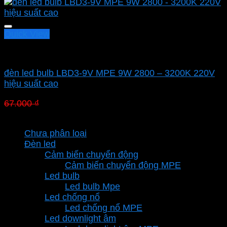
Quick View
Led bulb Mpe
đèn led bulb LBD3-9V MPE 9W 2800 – 3200K 220V
hiệu suất cao
Giá
Giá
67.000
₫
46.900
₫
gốc
hiện
Danh mục sản phẩm
là:
tại
Chưa phân loại
67.000 ₫.
là:
Đèn led
46.900 ₫.
Cảm biến chuyển động
Cảm biến chuyển động MPE
Led bulb
Led bulb Mpe
Led chống nổ
Led chống nổ MPE
Led downlight âm