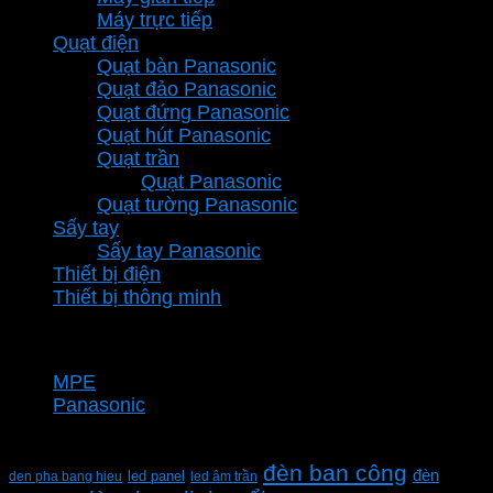
Máy trực tiếp
Quạt điện
Quạt bàn Panasonic
Quạt đảo Panasonic
Quạt đứng Panasonic
Quạt hút Panasonic
Quạt trần
Quạt Panasonic
Quạt tường Panasonic
Sấy tay
Sấy tay Panasonic
Thiết bị điện
Thiết bị thông minh
Thương hiệu
MPE
Panasonic
Từ khóa sản phẩm
đèn ban công
đèn
den pha bang hieu
led panel
led âm trần