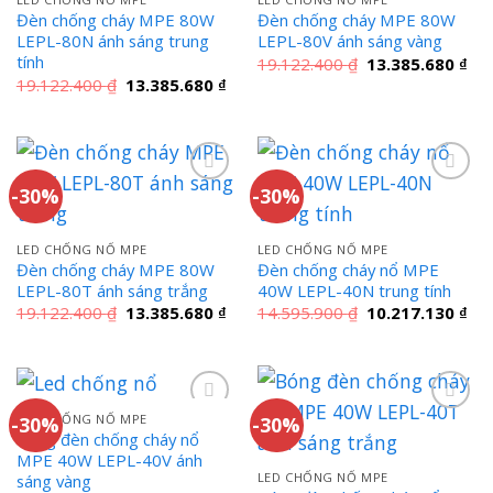
Đèn chống cháy MPE 80W
Đèn chống cháy MPE 80W
LEPL-80N ánh sáng trung
LEPL-80V ánh sáng vàng
tính
Giá
Giá
19.122.400
₫
13.385.680
₫
gốc
hiệ
Giá
Giá
19.122.400
₫
13.385.680
₫
là:
tại
gốc
hiện
19.122.400 ₫.
là:
là:
tại
13.
19.122.400 ₫.
là:
13.385.680 ₫.
-30%
-30%
LED CHỐNG NỔ MPE
LED CHỐNG NỔ MPE
Đèn chống cháy MPE 80W
Đèn chống cháy nổ MPE
LEPL-80T ánh sáng trắng
40W LEPL-40N trung tính
Giá
Giá
Giá
Giá
19.122.400
₫
13.385.680
₫
14.595.900
₫
10.217.130
₫
gốc
hiện
gốc
hiệ
là:
tại
là:
tại
19.122.400 ₫.
là:
14.595.900 ₫.
là:
13.385.680 ₫.
10.
LED CHỐNG NỔ MPE
-30%
-30%
Bóng đèn chống cháy nổ
MPE 40W LEPL-40V ánh
LED CHỐNG NỔ MPE
sáng vàng