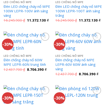
LED CHỐNG NỔ MPE
LED CHỐNG NỔ MPE
Đèn LED chống cháy nổ MPE
Đèn LED chống cháy nổ MPE
100W LEPR-100V ánh sáng
100W LEPR-100T ánh sáng
vàng
trắng
Giá
Giá
Giá
Giá
16.245.900
₫
11.372.130
₫
16.245.900
₫
11.372.130
₫
gốc
hiện
gốc
hiệ
là:
tại
là:
tại
16.245.900 ₫.
là:
16.245.900 ₫.
là:
11.372.130 ₫.
11.
-30%
-30%
LED CHỐNG NỔ MPE
LED CHỐNG NỔ MPE
Đèn chống cháy nổ 60W
Đèn chống cháy nổ MPE
MPE LEPR-60N trung tính
LEPR-60V 60W ánh sáng
vàng
Giá
Giá
12.437.700
₫
8.706.390
₫
gốc
hiện
Giá
Giá
12.437.700
₫
8.706.390
₫
là:
tại
gốc
hiện
12.437.700 ₫.
là:
là:
tại
8.706.390 ₫.
12.437.700 ₫.
là:
8.70
-30%
-30%