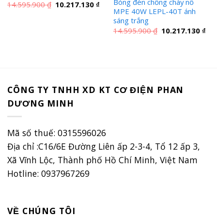
Bóng đèn chống cháy nổ
Giá
Giá
14.595.900
₫
10.217.130
₫
gốc
hiện
MPE 40W LEPL-40T ánh
là:
tại
sáng trắng
14.595.900 ₫.
là:
Giá
Giá
14.595.900
₫
10.217.130
₫
10.217.130 ₫.
gốc
hiệ
là:
tại
14.595.900 ₫.
là:
10.
CÔNG TY TNHH XD KT CƠ ĐIỆN PHAN
DƯƠNG MINH
Mã số thuế: 0315596026
Địa chỉ :C16/6E Đường Liên ấp 2-3-4, Tổ 12 ấp 3,
Xã Vĩnh Lộc, Thành phố Hồ Chí Minh, Việt Nam
Hotline: 0937967269
VỀ CHÚNG TÔI