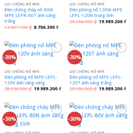
LED CHỐNG NỔ MPE
LED CHỐNG NỔ MPE
Đèn chống cháy nổ 60W
Đèn phòng nổ 120W MPE
MPE LEPR-60T ánh sáng
LEPL-120N trung tính
trắng
Giá
Giá
28.556.000
₫
19.989.200
₫
gốc
hiệ
Giá
Giá
12.437.700
₫
8.706.390
₫
là:
tại
gốc
hiện
28.556.000 ₫.
là:
là:
tại
19.
12.437.700 ₫.
là:
8.706.390 ₫.
-30%
-30%
LED CHỐNG NỔ MPE
LED CHỐNG NỔ MPE
Đèn phòng nổ MPE LEPL-
Đèn phòng nổ MPE LEPL-
120V ánh sáng vàng
120T ánh sáng trắng
Giá
Giá
Giá
Giá
28.556.000
₫
19.989.200
₫
28.556.000
₫
19.989.200
₫
gốc
hiện
gốc
hiệ
là:
tại
là:
tại
28.556.000 ₫.
là:
28.556.000 ₫.
là:
19.989.200 ₫.
19.
-30%
-30%
LED CHỐNG NỔ MPE
LED CHỐNG NỔ MPE