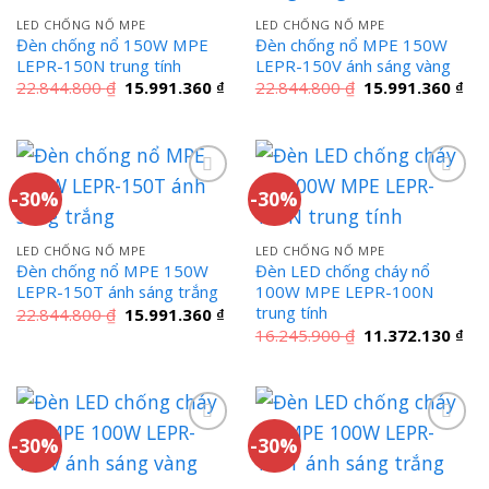
LED CHỐNG NỔ MPE
LED CHỐNG NỔ MPE
Đèn chống nổ 150W MPE
Đèn chống nổ MPE 150W
LEPR-150N trung tính
LEPR-150V ánh sáng vàng
Giá
Giá
Giá
Giá
22.844.800
₫
15.991.360
₫
22.844.800
₫
15.991.360
₫
gốc
hiện
gốc
hiệ
là:
tại
là:
tại
22.844.800 ₫.
là:
22.844.800 ₫.
là:
15.991.360 ₫.
15.
-30%
-30%
LED CHỐNG NỔ MPE
LED CHỐNG NỔ MPE
Đèn chống nổ MPE 150W
Đèn LED chống cháy nổ
LEPR-150T ánh sáng trắng
100W MPE LEPR-100N
trung tính
Giá
Giá
22.844.800
₫
15.991.360
₫
gốc
hiện
Giá
Giá
16.245.900
₫
11.372.130
₫
là:
tại
gốc
hiệ
22.844.800 ₫.
là:
là:
tại
15.991.360 ₫.
16.245.900 ₫.
là:
11.
-30%
-30%