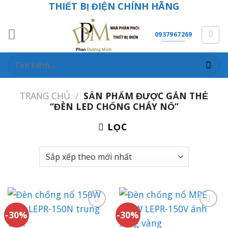
THIẾT BỊ ĐIỆN CHÍNH HÃNG
Skip
to
content
0937967269
Tìm
kiếm:
TRANG CHỦ
/
SẢN PHẨM ĐƯỢC GẮN THẺ
“ĐÈN LED CHỐNG CHÁY NỔ”
LỌC
-30%
-30%