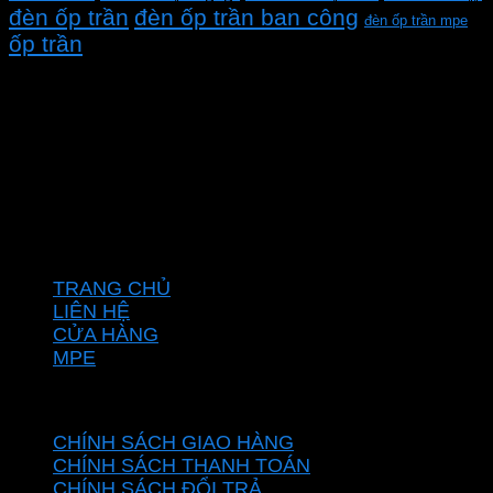
đèn ốp trần
đèn ốp trần ban công
đèn ốp trần mpe
ốp trần
CÔNG TY TNHH XD KT CƠ ĐIỆN PHAN DƯƠNG
MINH
Mã số thuế: 0315596026
Địa chỉ :C16/6E Đường Liên ấp 2-3-4, Tổ 12 ấp 3, Xã
Vĩnh Lộc, Thành phố Hồ Chí Minh, Việt Nam
Hotline: 0937967269
VỀ CHÚNG TÔI
TRANG CHỦ
LIÊN HỆ
CỬA HÀNG
MPE
CHÍNH SÁCH
CHÍNH SÁCH GIAO HÀNG
CHÍNH SÁCH THANH TOÁN
CHÍNH SÁCH ĐỔI TRẢ