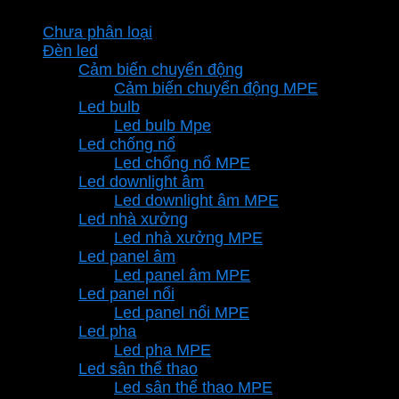
là:
tại
Chưa phân loại
763.100 ₫.
là:
Đèn led
534.170 ₫.
Cảm biến chuyển động
Cảm biến chuyển động MPE
Led bulb
Led bulb Mpe
Led chống nổ
Led chống nổ MPE
Led downlight âm
Led downlight âm MPE
Led nhà xưởng
Led nhà xưởng MPE
Led panel âm
Led panel âm MPE
Led panel nổi
Led panel nổi MPE
Led pha
Led pha MPE
Led sân thể thao
Led sân thể thao MPE