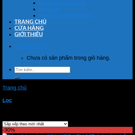
Quạt hút Panasonic
Quạt trần
Quạt tường Panasonic
TRANG CHỦ
CỬA HÀNG
GIỚI THIỆU
Giỏ hàng /
0
₫
Chưa có sản phẩm trong giỏ hàng.
Tìm
kiếm:
Trang chủ
/
Sản phẩm được gắn thẻ “đèn led nhà
xưởng 80w”
Lọc
Showing all 2 results
-30%