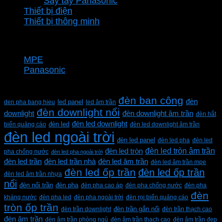
Sấy tay Panasonic
Thiết bị điện
Thiết bị thông minh
Thương hiệu
MPE
Panasonic
Từ khóa sản phẩm
đèn ban công
đèn
den pha bang hieu
led panel
led âm trần
đèn downlight nổi
downlight
đèn downlight âm trần
đèn hắt
đèn led downlight
biển quảng cáo
đèn led
đèn led downlight âm trần
đèn led ngoài trời
đèn led panel
đèn led pha
đèn led
đèn led tròn âm trần
đèn led tròn
pha chống nước
đèn led pha ngoài trời
đèn led trần
đèn led trần nhà
đèn led âm trần
đèn led âm trần mpe
đèn led ốp trần
đèn led ốp trần
đèn led âm trần nhựa
nổi
đèn pha
đèn nổi trần
đèn pha cao áp
đèn pha chống nước
đèn pha
đèn
kháng nước
đèn pha led
đèn pha ngoài trời
đèn rọi biển quảng cáo
tròn ốp trần
đèn trần downlight
đèn trần gắn nổi
đèn trần thạch cao
đèn âm trần
đèn âm trần phòng ngủ
đèn âm trần thạch cao
đèn âm trần đẹp