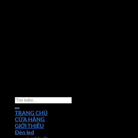
Copyright 2026 ©
Nhà phân phối thiết bị điện đèn
chiếu sáng Phan Dương Minh
Tìm
kiếm:
TRANG CHỦ
CỬA HÀNG
GIỚI THIỆU
Đèn led