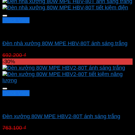
Quick View
Led nhà xưởng MPE
Đèn nhà xưởng 80W MPE HBV-80T ánh sáng trắng
Giá
Giá
692.200
₫
484.540
₫
gốc
hiện
-30%
là:
tại
692.200 ₫.
là:
484.540 ₫.
Quick View
Led nhà xưởng MPE
Đèn xưởng 80W MPE HBV2-80T ánh sáng trắng
Giá
Giá
763.100
₫
534.170
₫
gốc
hiện
Danh mục sản phẩm