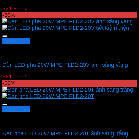
Giá
Giá
331.900
₫
232.330
₫
gốc
hiện
-30%
là:
tại
331.900 ₫.
là:
232.330 ₫.
Quick View
Led pha MPE
Đèn LED pha 20W MPE FLD2-20V ánh sáng vàng
Giá
Giá
581.900
₫
407.330
₫
gốc
hiện
-30%
là:
tại
581.900 ₫.
là:
407.330 ₫.
Quick View
Led pha MPE
Đèn pha LED 20W MPE FLD2-20T ánh sáng trắng