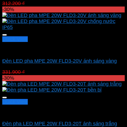
Giá
Giá
312.200
₫
218.540
₫
gốc
hiện
-30%
là:
tại
312.200 ₫.
là:
218.540 ₫.
Quick View
Led pha MPE
Đèn LED pha MPE 20W FLD3-20V ánh sáng vàng
Giá
Giá
331.900
₫
232.330
₫
gốc
hiện
-30%
là:
tại
331.900 ₫.
là:
232.330 ₫.
Quick View
Led pha MPE
Đèn pha LED MPE 20W FLD3-20T ánh sáng trắng