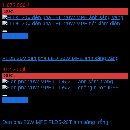
Giá
Giá
1.672.000
₫
1.170.400
₫
gốc
hiện
-30%
là:
tại
1.672.000 ₫.
là:
1.170.400 ₫.
Quick View
Led pha MPE
FLD5-20V đèn pha LED 20W MPE ánh sáng vàng
Giá
Giá
312.200
₫
218.540
₫
gốc
hiện
-30%
là:
tại
312.200 ₫.
là:
218.540 ₫.
Quick View
Led pha MPE
Đèn pha 20W MPE FLD5-20T ánh sáng trắng