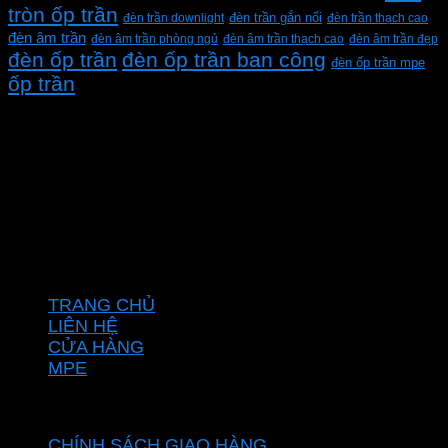
tròn ốp trần
đèn trần downlight
đèn trần gắn nổi
đèn trần thạch cao
đèn âm trần
đèn âm trần phòng ngủ
đèn âm trần thạch cao
đèn âm trần đẹp
đèn ốp trần
đèn ốp trần ban công
đèn ốp trần mpe
ốp trần
CÔNG TY TNHH XD KT CƠ ĐIỆN PHAN DƯƠNG
MINH
Mã số thuế: 0315596026
Địa chỉ :C16/6E Đường Liên ấp 2-3-4, Tổ 12 ấp 3, Xã
Vĩnh Lộc, Thành phố Hồ Chí Minh, Việt Nam
Hotline: 0937967269
VỀ CHÚNG TÔI
TRANG CHỦ
LIÊN HỆ
CỬA HÀNG
MPE
CHÍNH SÁCH
CHÍNH SÁCH GIAO HÀNG