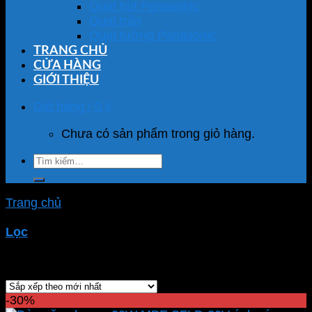
Quạt hút Panasonic
Quạt trần
Quạt tường Panasonic
TRANG CHỦ
CỬA HÀNG
GIỚI THIỆU
Giỏ hàng /
0
₫
Chưa có sản phẩm trong giỏ hàng.
Tìm
kiếm:
Trang chủ
/
Sản phẩm được gắn thẻ “đèn led pha
20w”
Lọc
Showing all 8 results
-30%