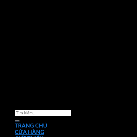
Copyright 2026 ©
Nhà phân phối thiết bị điện đèn
chiếu sáng Phan Dương Minh
Tìm
kiếm:
TRANG CHỦ
CỬA HÀNG