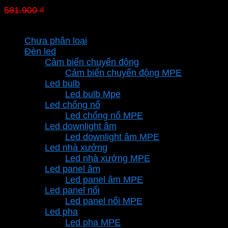
Giá
Giá
581.900
₫
407.330
₫
gốc
hiện
Danh mục sản phẩm
là:
tại
Chưa phân loại
581.900 ₫.
là:
Đèn led
407.330 ₫.
Cảm biến chuyển động
Cảm biến chuyển động MPE
Led bulb
Led bulb Mpe
Led chống nổ
Led chống nổ MPE
Led downlight âm
Led downlight âm MPE
Led nhà xưởng
Led nhà xưởng MPE
Led panel âm
Led panel âm MPE
Led panel nổi
Led panel nổi MPE
Led pha
Led pha MPE