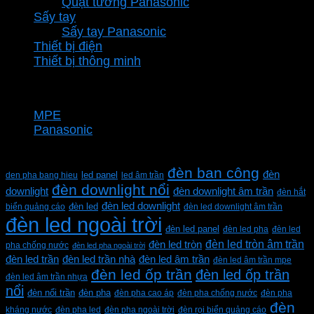
Quạt tường Panasonic
Sấy tay
Sấy tay Panasonic
Thiết bị điện
Thiết bị thông minh
Thương hiệu
MPE
Panasonic
Từ khóa sản phẩm
đèn ban công
đèn
den pha bang hieu
led panel
led âm trần
đèn downlight nổi
downlight
đèn downlight âm trần
đèn hắt
đèn led downlight
biển quảng cáo
đèn led
đèn led downlight âm trần
đèn led ngoài trời
đèn led panel
đèn led pha
đèn led
đèn led tròn âm trần
đèn led tròn
pha chống nước
đèn led pha ngoài trời
đèn led trần
đèn led trần nhà
đèn led âm trần
đèn led âm trần mpe
đèn led ốp trần
đèn led ốp trần
đèn led âm trần nhựa
nổi
đèn pha
đèn nổi trần
đèn pha cao áp
đèn pha chống nước
đèn pha
đèn
kháng nước
đèn pha led
đèn pha ngoài trời
đèn rọi biển quảng cáo