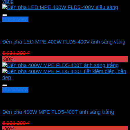
Quick View
Led pha MPE
Đèn pha LED MPE 400W FLD5-400V ánh sáng vàng
Giá
Giá
6.221.200
₫
4.354.840
₫
gốc
hiện
-30%
là:
tại
6.221.200 ₫.
là:
4.354.840 ₫.
Quick View
Led pha MPE
Đèn pha 400W MPE FLD5-400T ánh sáng trắng
Giá
Giá
6.221.200
₫
4.354.840
₫
gốc
hiện
-30%