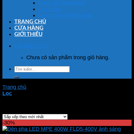
Quạt hút Panasonic
Quạt trần
Quạt tường Panasonic
TRANG CHỦ
CỬA HÀNG
GIỚI THIỆU
Giỏ hàng /
0
₫
Chưa có sản phẩm trong giỏ hàng.
Tìm
kiếm:
Trang chủ
/
Sản phẩm được gắn thẻ “đèn pha 400w”
Lọc
Showing all 4 results
-30%