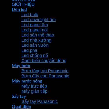
GIỚI THIỆU
Đèn led
Led bulb
Led downlight âm
Led panel âm
Led panel nổi
Led sân thể thao
Led nhà xưởng
Led sân vườn
Led pha
Led chống nổ
Cảm biến chuyển động
Máy bơm
Bơm tăng áp Panasonic
Bơm đẩy cao Panasonic
Máy nước nóng
Máy trực tiếp
Máy gián tiếp
Sấy tay
Sấy tay Panasonic
Quạt điện