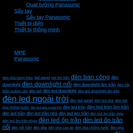
Quạt tường Panasonic
Sấy tay
Sấy tay Panasonic
Thiết bị điện
Thiết bị thông minh
Thương hiệu
MPE
Panasonic
Từ khóa sản phẩm
đèn ban công
đèn
den pha bang hieu
led panel
led âm trần
đèn downlight nổi
downlight
đèn downlight âm trần
đèn hắt
đèn led downlight
biển quảng cáo
đèn led
đèn led downlight âm trần
đèn led ngoài trời
đèn led panel
đèn led pha
đèn led
đèn led tròn âm trần
đèn led tròn
pha chống nước
đèn led pha ngoài trời
đèn led trần
đèn led trần nhà
đèn led âm trần
đèn led âm trần mpe
đèn led ốp trần
đèn led ốp trần
đèn led âm trần nhựa
nổi
đèn pha
đèn nổi trần
đèn pha cao áp
đèn pha chống nước
đèn pha