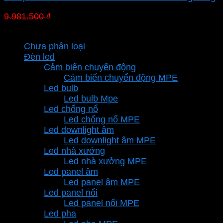
Giá
Giá
9.981.500
₫
6.987.050
₫
gốc
hiện
Danh mục sản phẩm
là:
tại
Chưa phân loại
9.981.500 ₫.
là:
Đèn led
6.987.050 ₫.
Cảm biến chuyển động
Cảm biến chuyển động MPE
Led bulb
Led bulb Mpe
Led chống nổ
Led chống nổ MPE
Led downlight âm
Led downlight âm MPE
Led nhà xưởng
Led nhà xưởng MPE
Led panel âm
Led panel âm MPE
Led panel nổi
Led panel nổi MPE
Led pha