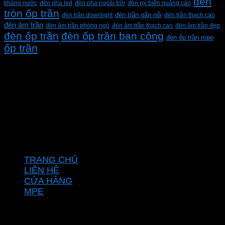
đèn
kháng nước
đèn pha led
đèn pha ngoài trời
đèn rọi biển quảng cáo
tròn ốp trần
đèn trần downlight
đèn trần gắn nổi
đèn trần thạch cao
đèn âm trần
đèn âm trần phòng ngủ
đèn âm trần thạch cao
đèn âm trần đẹp
đèn ốp trần
đèn ốp trần ban công
đèn ốp trần mpe
ốp trần
CÔNG TY TNHH XD KT CƠ ĐIỆN PHAN DƯƠNG
MINH
Mã số thuế: 0315596026
Địa chỉ :C16/6E Đường Liên ấp 2-3-4, Tổ 12 ấp 3, Xã
Vĩnh Lộc, Thành phố Hồ Chí Minh, Việt Nam
Hotline: 0937967269
VỀ CHÚNG TÔI
TRANG CHỦ
LIÊN HỆ
CỬA HÀNG
MPE
CHÍNH SÁCH