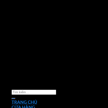
Copyright 2026 ©
Nhà phân phối thiết bị điện đèn
chiếu sáng Phan Dương Minh
Tìm
kiếm:
TRANG CHỦ
CỬA HÀNG