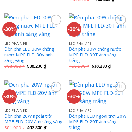
1.098.900 ₫.
là:
gốc
hiện
769.230 ₫.
là:
tại
1.098.900 ₫.
là:
769.230 
-30%
-30%
LED PHA MPE
LED PHA MPE
Đèn pha LED 30W chống
Đèn pha 30W chống nước
nước MPE FLD-30V ánh
MPE FLD-30T ánh sáng
sáng vàng
trắng
Giá
Giá
Giá
Giá
768.900
₫
768.900
₫
538.230
₫
538.230
₫
gốc
hiện
gốc
hiện
là:
tại
là:
tại
768.900 ₫.
là:
768.900 ₫.
là:
538.230 ₫.
538.230 ₫
-30%
-30%
LED PHA MPE
LED PHA MPE
Đèn pha 20W ngoài trời
Đèn pha LED ngoài trời 20W
MPE FLD-20V ánh sáng vàng
MPE FLD-20T ánh sáng
trắng
Giá
Giá
581.900
₫
407.330
₫
gốc
hiện