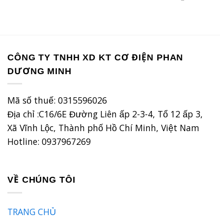
939.100 ₫.
là:
gốc
hiện
657.370 ₫.
là:
tại
563.600 ₫.
là:
394.520 ₫
CÔNG TY TNHH XD KT CƠ ĐIỆN PHAN
DƯƠNG MINH
Mã số thuế: 0315596026
Địa chỉ :C16/6E Đường Liên ấp 2-3-4, Tổ 12 ấp 3,
Xã Vĩnh Lộc, Thành phố Hồ Chí Minh, Việt Nam
Hotline: 0937967269
VỀ CHÚNG TÔI
TRANG CHỦ