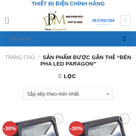
Skip
THIẾT BỊ ĐIỆN CHÍNH HÃNG
to
content
0937967269
Tìm
kiếm:
TRANG CHỦ
/
SẢN PHẨM ĐƯỢC GẮN THẺ “ĐÈN
PHA LED PARAGON”
LỌC
-30%
-30%