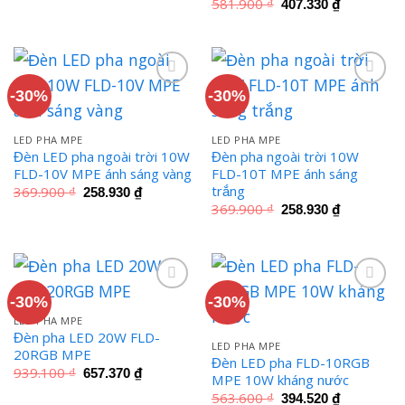
Giá
Giá
581.900
₫
407.330
₫
là:
tại
gốc
hiện
581.900 ₫.
là:
là:
tại
407.330 ₫.
581.900 ₫.
là:
407.330 ₫
-30%
-30%
LED PHA MPE
LED PHA MPE
Đèn LED pha ngoài trời 10W
Đèn pha ngoài trời 10W
FLD-10V MPE ánh sáng vàng
FLD-10T MPE ánh sáng
trắng
Giá
Giá
369.900
₫
258.930
₫
gốc
hiện
Giá
Giá
369.900
₫
258.930
₫
là:
tại
gốc
hiện
369.900 ₫.
là:
là:
tại
258.930 ₫.
369.900 ₫.
là:
258.930 ₫
-30%
-30%
LED PHA MPE
Đèn pha LED 20W FLD-
LED PHA MPE
20RGB MPE
Đèn LED pha FLD-10RGB
Giá
Giá
939.100
₫
657.370
₫
MPE 10W kháng nước
gốc
hiện
là:
tại
Giá
Giá
563.600
₫
394.520
₫