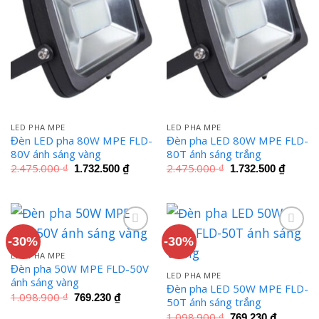
LED PHA MPE
LED PHA MPE
Đèn LED pha 80W MPE FLD-
Đèn pha LED 80W MPE FLD-
80V ánh sáng vàng
80T ánh sáng trắng
Giá
Giá
Giá
Giá
2.475.000
₫
2.475.000
₫
1.732.500
₫
1.732.500
₫
gốc
hiện
gốc
hiện
là:
tại
là:
tại
2.475.000 ₫.
là:
2.475.000 ₫.
là:
1.732.500 ₫.
1.732.
-30%
-30%
LED PHA MPE
Đèn pha 50W MPE FLD-50V
LED PHA MPE
ánh sáng vàng
Đèn pha LED 50W MPE FLD-
Giá
Giá
1.098.900
₫
769.230
₫
50T ánh sáng trắng
gốc
hiện
là:
tại
Giá
Giá
1.098.900
₫
769.230
₫