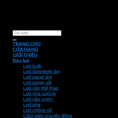
Copyright 2026 ©
Nhà phân phối thiết bị điện đèn
chiếu sáng Phan Dương Minh
Tìm
kiếm:
TRANG CHỦ
CỬA HÀNG
GIỚI THIỆU
Đèn led
Led bulb
Led downlight âm
Led panel âm
Led panel nổi
Led sân thể thao
Led nhà xưởng
Led sân vườn
Led pha
Led chống nổ
Cảm biến chuyển động