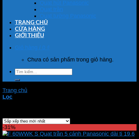
Quạt hút Panasonic
Quạt trần
Quạt tường Panasonic
TRANG CHỦ
CỬA HÀNG
GIỚI THIỆU
Giỏ hàng /
0
₫
Chưa có sản phẩm trong giỏ hàng.
Tìm
kiếm:
Trang chủ
/
Sản phẩm được gắn thẻ “F-60WWK-S”
Lọc
Hiển thị kết quả duy nhất
-31%