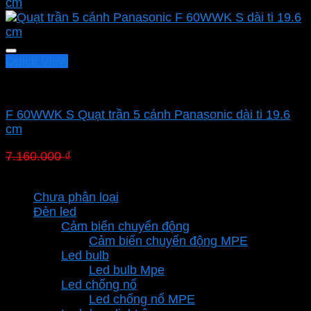
Quick View
Quạt Panasonic
F 60WWK S Quạt trần 5 cánh Panasonic dài ti 19.6
cm
Giá
Giá
7.160.000
₫
4.940.400
₫
gốc
hiện
Danh mục sản phẩm
là:
tại
Chưa phân loại
7.160.000 ₫.
là:
Đèn led
4.940.400 ₫.
Cảm biến chuyển động
Cảm biến chuyển động MPE
Led bulb
Led bulb Mpe
Led chống nổ
Led chống nổ MPE