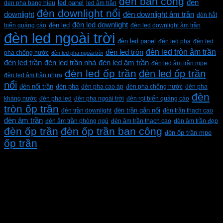
đèn ban công
đèn
den pha bang hieu
led panel
led âm trần
đèn downlight nổi
downlight
đèn downlight âm trần
đèn hắt
đèn led downlight
biển quảng cáo
đèn led
đèn led downlight âm trần
đèn led ngoài trời
đèn led panel
đèn led pha
đèn led
đèn led tròn âm trần
đèn led tròn
pha chống nước
đèn led pha ngoài trời
đèn led trần
đèn led trần nhà
đèn led âm trần
đèn led âm trần mpe
đèn led ốp trần
đèn led ốp trần
đèn led âm trần nhựa
nổi
đèn pha
đèn nổi trần
đèn pha cao áp
đèn pha chống nước
đèn pha
đèn
kháng nước
đèn pha led
đèn pha ngoài trời
đèn rọi biển quảng cáo
tròn ốp trần
đèn trần downlight
đèn trần gắn nổi
đèn trần thạch cao
đèn âm trần
đèn âm trần phòng ngủ
đèn âm trần thạch cao
đèn âm trần đẹp
đèn ốp trần
đèn ốp trần ban công
đèn ốp trần mpe
ốp trần
CÔNG TY TNHH XD KT CƠ ĐIỆN PHAN DƯƠNG
MINH
Mã số thuế: 0315596026
Địa chỉ :C16/6E Đường Liên ấp 2-3-4, Tổ 12 ấp 3, Xã
Vĩnh Lộc, Thành phố Hồ Chí Minh, Việt Nam
Hotline: 0937967269