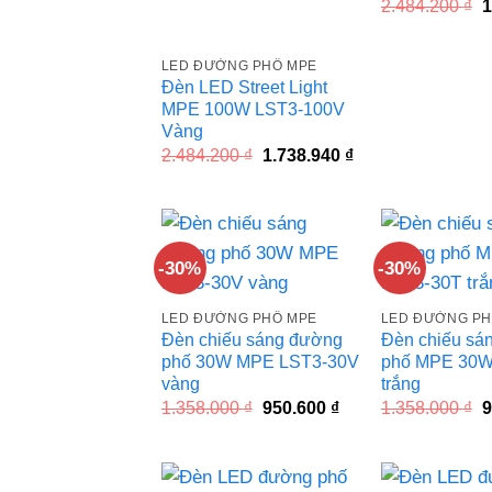
G
2.484.200
₫
1
g
l
2
LED ĐƯỜNG PHỐ MPE
Đèn LED Street Light
MPE 100W LST3-100V
Vàng
Giá
Giá
2.484.200
₫
1.738.940
₫
gốc
hiện
là:
tại
2.484.200 ₫.
là:
1.738.940 ₫.
-30%
-30%
LED ĐƯỜNG PHỐ MPE
LED ĐƯỜNG PH
Đèn chiếu sáng đường
Đèn chiếu sá
phố 30W MPE LST3-30V
phố MPE 30W
vàng
trắng
Giá
Giá
G
1.358.000
₫
950.600
₫
1.358.000
₫
9
gốc
hiện
g
là:
tại
l
1.358.000 ₫.
là:
1
950.600 ₫.