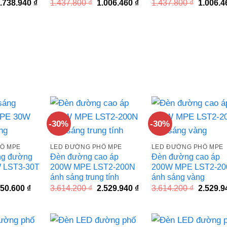
iá
Giá
Giá
Giá
Giá
.738.940
₫
1.437.800
₫
1.006.460
₫
1.437.800
₫
1.006.
ốc
hiện
gốc
hiện
gốc
à:
tại
là:
tại
là:
.484.200 ₫.
là:
1.437.800 ₫.
là:
1.437.80
1.738.940 ₫.
1.006.460 ₫.
-30%
-30%
Ố MPE
LED ĐƯỜNG PHỐ MPE
LED ĐƯỜNG PHỐ MPE
ng đường
Đèn đường cao áp
Đèn đường cao áp
 LST3-30T
200W MPE LST2-200N
200W MPE LST2-20
ánh sáng trung tính
ánh sáng vàng
iá
Giá
Giá
Giá
Giá
50.600
₫
3.614.200
₫
2.529.940
₫
3.614.200
₫
2.529.
ốc
hiện
gốc
hiện
gốc
à:
tại
là:
tại
là:
.358.000 ₫.
là:
3.614.200 ₫.
là:
3.614.20
950.600 ₫.
2.529.940 ₫.