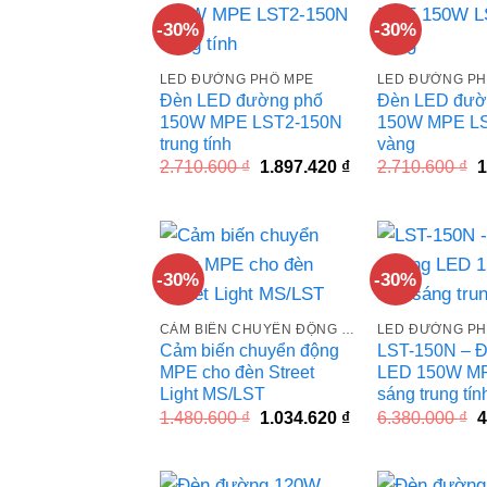
-30%
-30%
LED ĐƯỜNG PHỐ MPE
LED ĐƯỜNG PH
Đèn LED đường phố
Đèn LED đườ
150W MPE LST2-150N
150W MPE L
trung tính
vàng
Giá
Giá
G
2.710.600
₫
1.897.420
₫
2.710.600
₫
1
gốc
hiện
g
là:
tại
l
2.710.600 ₫.
là:
2
1.897.420 ₫.
-30%
-30%
CẢM BIẾN CHUYỂN ĐỘNG MPE
LED ĐƯỜNG PH
Cảm biến chuyển động
LST-150N – 
MPE cho đèn Street
LED 150W M
Light MS/LST
sáng trung tín
Giá
Giá
G
1.480.600
₫
1.034.620
₫
6.380.000
₫
4
gốc
hiện
g
là:
tại
l
1.480.600 ₫.
là:
6
1.034.620 ₫.