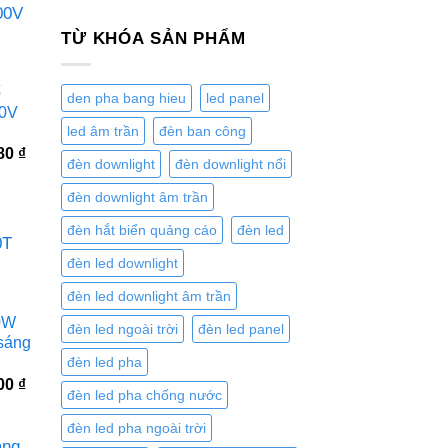
TỪ KHÓA SẢN PHẨM
ố
den pha bang hieu
led panel
0V
led âm trần
đèn ban công
Giá
980
₫
đèn downlight
đèn downlight nổi
hiện
tại
đèn downlight âm trần
0 ₫.
là:
1.477.980 ₫.
đèn hắt biển quảng cáo
đèn led
đèn led downlight
đèn led downlight âm trần
0W
đèn led ngoài trời
đèn led panel
sáng
đèn led pha
Giá
000
₫
đèn led pha chống nước
hiện
tại
đèn led pha ngoài trời
0 ₫.
là:
4.466.000 ₫.