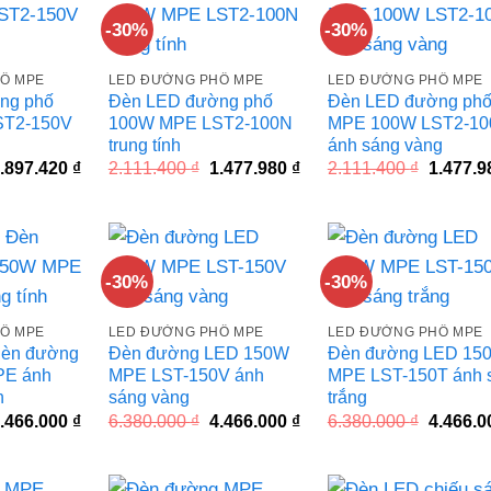
-30%
-30%
Ố MPE
LED ĐƯỜNG PHỐ MPE
LED ĐƯỜNG PHỐ MPE
ng phố
Đèn LED đường phố
Đèn LED đường ph
ST2-150V
100W MPE LST2-100N
MPE 100W LST2-10
trung tính
ánh sáng vàng
iá
Giá
Giá
Giá
Giá
.897.420
₫
2.111.400
₫
1.477.980
₫
2.111.400
₫
1.477.
ốc
hiện
gốc
hiện
gốc
à:
tại
là:
tại
là:
.710.600 ₫.
là:
2.111.400 ₫.
là:
2.111.40
1.897.420 ₫.
1.477.980 ₫.
-30%
-30%
Ố MPE
LED ĐƯỜNG PHỐ MPE
LED ĐƯỜNG PHỐ MPE
Đèn đường
Đèn đường LED 150W
Đèn đường LED 15
PE ánh
MPE LST-150V ánh
MPE LST-150T ánh 
h
sáng vàng
trắng
iá
Giá
Giá
Giá
Giá
.466.000
₫
6.380.000
₫
4.466.000
₫
6.380.000
₫
4.466.
ốc
hiện
gốc
hiện
gốc
à:
tại
là:
tại
là:
.380.000 ₫.
là:
6.380.000 ₫.
là:
6.380.00
4.466.000 ₫.
4.466.000 ₫.