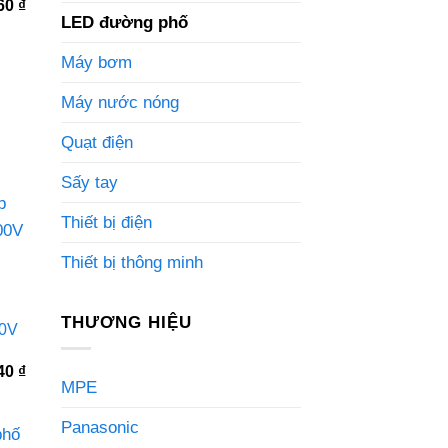
Giá
460
₫
hiện
LED đường phố
tại
0 ₫.
là:
Máy bơm
1.006.460 ₫.
Máy nước nóng
Quạt điện
Sấy tay
Thiết bị điện
Thiết bị thông minh
THƯƠNG HIỆU
0V
Giá
940
₫
MPE
hiện
tại
0 ₫.
là:
Panasonic
2.529.940 ₫.