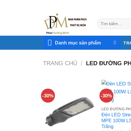
Skip
to
content
Tìm
kiếm:
Danh mục sản phẩm
TR
TRANG CHỦ
/
LED ĐƯỜNG P
-30%
-30%
LED ĐƯỜNG PH
Đèn LED Stree
MPE 100W L
Trắng