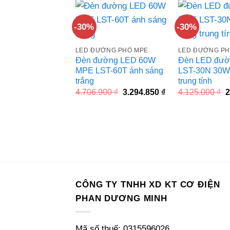
4.071.760 ₫.
-30%
-30%
LED ĐƯỜNG PHỐ MPE
LED ĐƯỜNG PH
Đèn đường LED 60W
Đèn LED đườ
MPE LST-60T ánh sáng
LST-30N 30W
trắng
trung tính
Giá
Giá
G
4.706.900
₫
3.294.850
₫
4.125.000
₫
2
gốc
hiện
g
là:
tại
l
4.706.900 ₫.
là:
4
3.294.850 ₫.
CÔNG TY TNHH XD KT CƠ ĐIỆN
PHAN DƯƠNG MINH
Mã số thuế: 0315596026