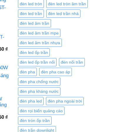
đèn led tròn
đèn led tròn âm trần
đèn led trần
đèn led trần nhà
đèn led âm trần
đèn led âm trần mpe
T-
đèn led âm trần nhựa
Giá
760
₫
đèn led ốp trần
hiện
tại
0 ₫.
là:
đèn led ốp trần nổi
đèn nổi trần
4.071.760 ₫.
đèn pha
đèn pha cao áp
đèn pha chống nước
đèn pha kháng nước
W
đèn pha led
đèn pha ngoài trời
áng
đèn rọi biển quảng cáo
Giá
850
₫
đèn tròn ốp trần
hiện
tại
0 ₫.
là:
đèn trần downlight