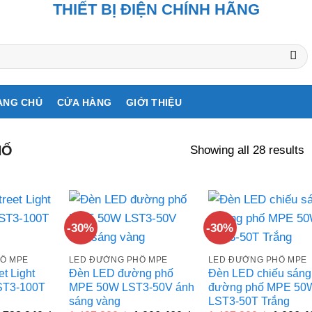
THIẾT BỊ ĐIỆN CHÍNH HÃNG
ANG CHỦ
CỬA HÀNG
GIỚI THIỆU
Showing all 28 results
HỐ
-30%
-30%
Ố MPE
LED ĐƯỜNG PHỐ MPE
LED ĐƯỜNG PHỐ MPE
t Light
Đèn LED đường phố
Đèn LED chiếu sáng
ST3-100T
MPE 50W LST3-50V ánh
đường phố MPE 50
sáng vàng
LST3-50T Trắng