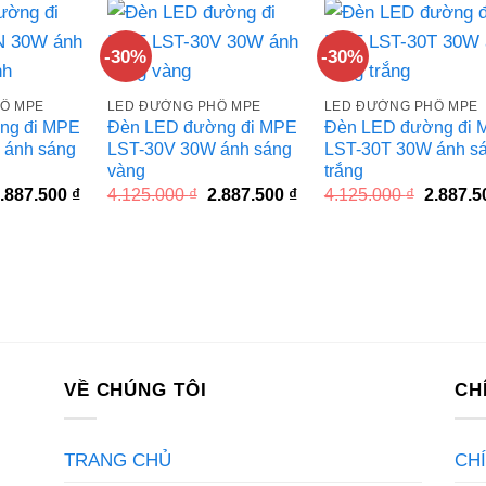
4.071.760 ₫.
3.294.850 ₫.
-30%
-30%
Ố MPE
LED ĐƯỜNG PHỐ MPE
LED ĐƯỜNG PHỐ MPE
ng đi MPE
Đèn LED đường đi MPE
Đèn LED đường đi 
 ánh sáng
LST-30V 30W ánh sáng
LST-30T 30W ánh s
vàng
trắng
iá
Giá
Giá
Giá
Giá
.887.500
₫
4.125.000
₫
2.887.500
₫
4.125.000
₫
2.887.
ốc
hiện
gốc
hiện
gốc
à:
tại
là:
tại
là:
.125.000 ₫.
là:
4.125.000 ₫.
là:
4.125.00
2.887.500 ₫.
2.887.500 ₫.
VỀ CHÚNG TÔI
CH
TRANG CHỦ
CH