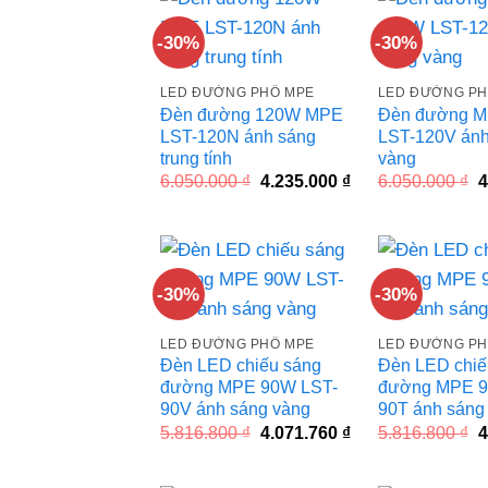
-30%
-30%
LED ĐƯỜNG PHỐ MPE
LED ĐƯỜNG PH
Đèn đường 120W MPE
Đèn đường 
LST-120N ánh sáng
LST-120V ánh
trung tính
vàng
Giá
Giá
G
6.050.000
₫
4.235.000
₫
6.050.000
₫
4
gốc
hiện
g
là:
tại
l
6.050.000 ₫.
là:
6
4.235.000 ₫.
-30%
-30%
LED ĐƯỜNG PHỐ MPE
LED ĐƯỜNG PH
Đèn LED chiếu sáng
Đèn LED chiế
đường MPE 90W LST-
đường MPE 9
90V ánh sáng vàng
90T ánh sáng 
Giá
Giá
G
5.816.800
₫
4.071.760
₫
5.816.800
₫
4
gốc
hiện
g
là:
tại
l
5.816.800 ₫.
là:
5