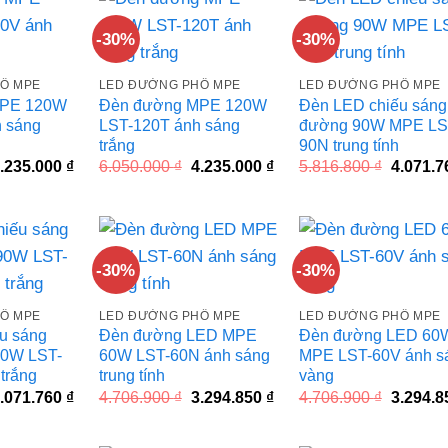
-30%
-30%
Ố MPE
LED ĐƯỜNG PHỐ MPE
LED ĐƯỜNG PHỐ MPE
MPE 120W
Đèn đường MPE 120W
Đèn LED chiếu sáng
 sáng
LST-120T ánh sáng
đường 90W MPE LS
trắng
90N trung tính
iá
Giá
Giá
Giá
Giá
.235.000
₫
6.050.000
₫
4.235.000
₫
5.816.800
₫
4.071.
ốc
hiện
gốc
hiện
gốc
à:
tại
là:
tại
là:
.050.000 ₫.
là:
6.050.000 ₫.
là:
5.816.80
4.235.000 ₫.
4.235.000 ₫.
-30%
-30%
Ố MPE
LED ĐƯỜNG PHỐ MPE
LED ĐƯỜNG PHỐ MPE
u sáng
Đèn đường LED MPE
Đèn đường LED 60
0W LST-
60W LST-60N ánh sáng
MPE LST-60V ánh s
trắng
trung tính
vàng
iá
Giá
Giá
Giá
Giá
.071.760
₫
4.706.900
₫
3.294.850
₫
4.706.900
₫
3.294.
ốc
hiện
gốc
hiện
gốc
à:
tại
là:
tại
là:
.816.800 ₫.
là:
4.706.900 ₫.
là:
4.706.90